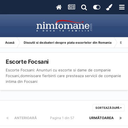
Acasă
Discutii si dezbateri despre piata escortelor din Romania
Esco
Escorte Focsani
Escorte Focsani: Anunturi cu escorte si dame de companie
Focsani,domnisoare fierbinti care presteaza servicii de companie
intima din Focsani
SORTEAZĂ DUPĂ
ANTERIOARĂ
Pagina 1 din 57
URMĂTOAREA