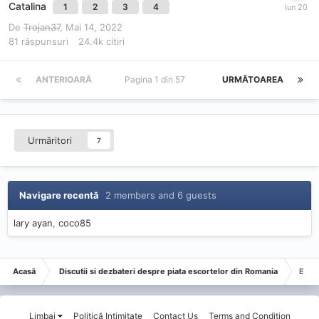
Catalina
1
2
3
4
De
Trojan37
,
Mai 14, 2022
81
răspunsuri
24.4k
citiri
ANTERIOARĂ
Pagina 1 din 57
URMĂTOAREA
Urmăritori
7
Navigare recentă
2 members and 6 guests
lary ayan
coco85
Acasă
Discutii si dezbateri despre piata escortelor din Romania
Esco
Limbaj
Politică Intimitate
Contact Us
Terms and Condition