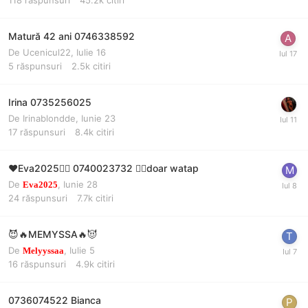
Matură 42 ani 0746338592
De
Ucenicul22
,
Iulie 16
5
răspunsuri
2.5k
citiri
Irina 0735256025
De
Irinablondde
,
Iunie 23
17
răspunsuri
8.4k
citiri
❤️Eva2025❤️‍🔥 0740023732 ❤️‍🔥doar watap
De
,
Iunie 28
Eva2025
24
răspunsuri
7.7k
citiri
😈🔥MEMYSSA🔥😈
De
,
Iulie 5
Melyyssaa
16
răspunsuri
4.9k
citiri
0736074522 Bianca