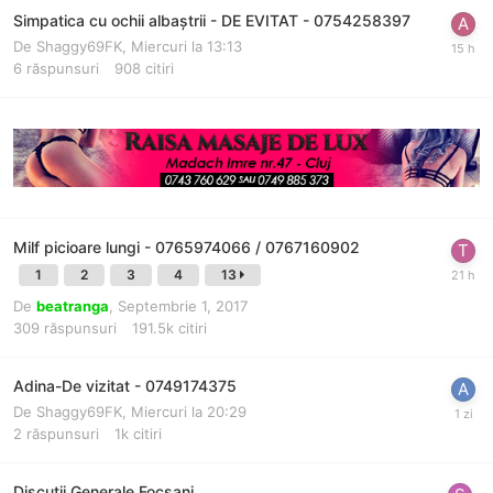
Simpatica cu ochii albaștrii - DE EVITAT - 0754258397
De
Shaggy69FK
,
Miercuri la 13:13
6
răspunsuri
908
citiri
Milf picioare lungi - 0765974066 / 0767160902
1
2
3
4
13
De
beatranga
,
Septembrie 1, 2017
309
răspunsuri
191.5k
citiri
Adina-De vizitat - 0749174375
De
Shaggy69FK
,
Miercuri la 20:29
2
răspunsuri
1k
citiri
Discutii Generale Focsani