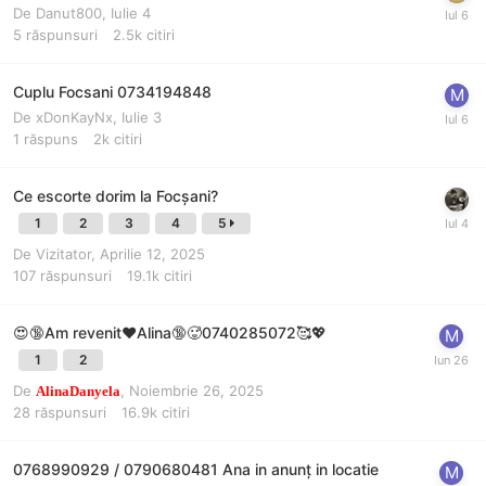
De
Danut800
,
Iulie 4
5
răspunsuri
2.5k
citiri
Cuplu Focsani 0734194848
De
xDonKayNx
,
Iulie 3
1
răspuns
2k
citiri
Ce escorte dorim la Focșani?
1
2
3
4
5
De Vizitator,
Aprilie 12, 2025
107
răspunsuri
19.1k
citiri
😍🔞Am revenit❤️Alina🔞🥵0740285072🥰💖
1
2
De
,
Noiembrie 26, 2025
AlinaDanyela
28
răspunsuri
16.9k
citiri
0768990929 / 0790680481 Ana in anunț in locatie