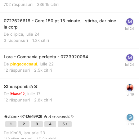
702
răspunsuri
336.1k
citiri
0727626618 - Cere 150 pt 15 minute... stirba, dar bine
la corp
De
cilipica
,
Iulie 24
3
răspunsuri
1.3k
citiri
Lora - Compania perfecta - 0723920064
De
pingococsaul
,
Iulie 22
12
răspunsuri
2.5k
citiri
❌Indisponibilă ❌
De
,
Iulie 17
Mona92
12
răspunsuri
2.8k
citiri
🔥𝓚𝓲𝓶 - 𝟎𝟕𝟒𝟑𝟔𝟔𝟗𝟗𝟐𝟎 🔥𝓐𝓶 𝓻𝓮𝓿𝓮𝓷𝓲𝓽 ✨
1
2
3
4
5
De
Kim18
,
Ianuarie 23
118
răspunsuri
45.2k
citiri