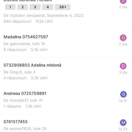
1
2
3
4
38
De Vizitator cleopatra1,
Septembrie 4, 2022
944
răspunsuri
152k
citiri
Madalina 0754627597
De
gabordotat
,
Iulie 16
9
răspunsuri
3.5k
citiri
0732908803 Adelina minionă
De
Gogu5
,
Iulie 3
4
răspunsuri
3.2k
citiri
Andreea 0725759891
De
mondial37
,
Iulie 31
1
răspuns
1.2k
citiri
0741517455
De
andreii1829
,
Iulie 28