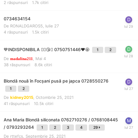
2
răspunsuri
1.7k
citiri
0734634154
De
RONALDGAROS5
,
Iulie 27
4
răspunsuri
1.5k
citiri
💙INDISPONIBILA ❤️‍🔥😘💥 0750751446❤️🤩
1
2
De
,
Mai 4
madalina211
38
răspunsuri
8.6k
citiri
Blondă nouă în Focșani pusă pe japca 0728550276
1
2
De
kidney2015
,
Octombrie 25, 2021
41
răspunsuri
10.5k
citiri
Ana Maria Blondă siliconata 0762710276 / 0768108445
/ 0793293264
1
2
3
4
29
De
rttefcs
,
Septembrie 25, 2021