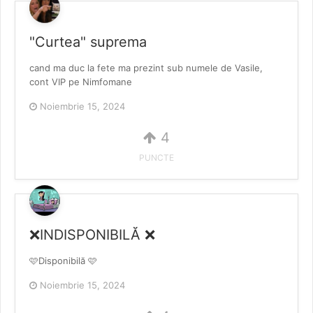
"Curtea" suprema
cand ma duc la fete ma prezint sub numele de Vasile,
cont VIP pe Nimfomane
Noiembrie 15, 2024
4
PUNCTE
❌INDISPONIBILĂ ❌
🩷Disponibilă 🩷
Noiembrie 15, 2024