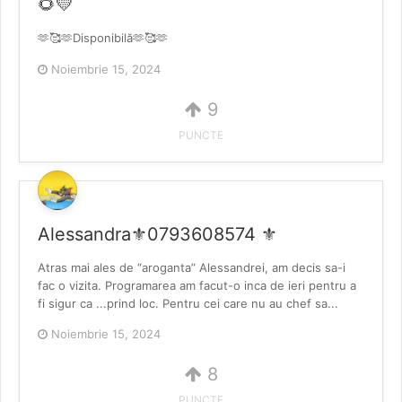
🌻💛
🫶🥰🫶Disponibilă🫶🥰🫶
Noiembrie 15, 2024
9
PUNCTE
Alessandra⚜️0793608574 ⚜️
Atras mai ales de “aroganta” Alessandrei, am decis sa-i
fac o vizita. Programarea am facut-o inca de ieri pentru a
fi sigur ca ...prind loc. Pentru cei care nu au chef sa...
Noiembrie 15, 2024
8
PUNCTE