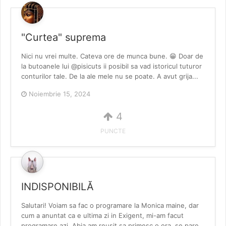
"Curtea" suprema
Nici nu vrei multe. Cateva ore de munca bune. 😁 Doar de
la butoanele lui @pisicuts ii posibil sa vad istoricul tuturor
conturilor tale. De la ale mele nu se poate. A avut grija...
Noiembrie 15, 2024
4
PUNCTE
INDISPONIBILĂ
Salutari! Voiam sa fac o programare la Monica maine, dar
cum a anuntat ca e ultima zi in Exigent, mi-am facut
programare azi. Abia am reusit sa primesc o ora, se pare...