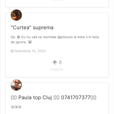
"Curtea" suprema
Da. 😁 Eu nu vad ce mormaie @pisicuts la mine ii in lista
de ignore. 😹
Noiembrie 15, 2024
8
PUNCTE
❤️‍🔥 Paula top Cluj ❤️‍🔥 0741707377❤️‍🔥
😘😘😘