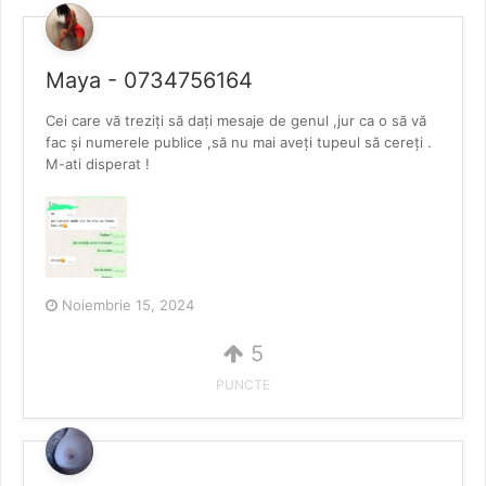
Maya - 0734756164
Cei care vă treziți să dați mesaje de genul ,jur ca o să vă
fac și numerele publice ,să nu mai aveți tupeul să cereți .
M-ati disperat !
Noiembrie 15, 2024
5
PUNCTE