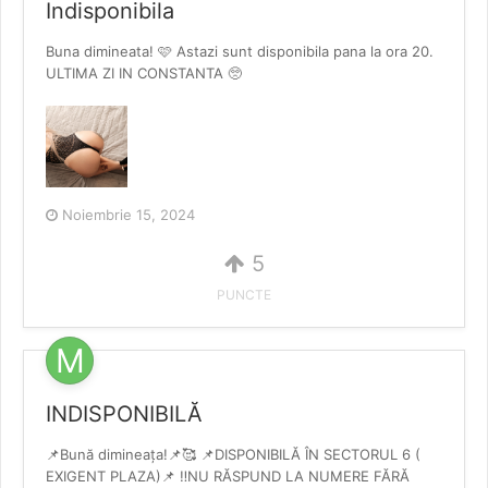
Indisponibila
Buna dimineata! 🩷 Astazi sunt disponibila pana la ora 20.
ULTIMA ZI IN CONSTANTA 🥺
Noiembrie 15, 2024
5
PUNCTE
INDISPONIBILĂ
📌Bună dimineața!📌🥰 📌DISPONIBILĂ ÎN SECTORUL 6 (
EXIGENT PLAZA)📌 ‼️NU RĂSPUND LA NUMERE FĂRĂ