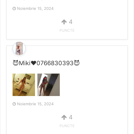
Noiembrie 15, 2024
4
PUNCTE
😈Miki❤0766830393😈
Noiembrie 15, 2024
4
PUNCTE