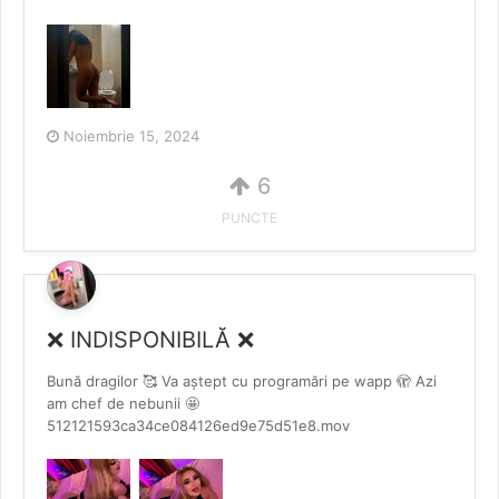
Noiembrie 15, 2024
6
PUNCTE
❌ INDISPONIBILĂ ❌
Bună dragilor 🥰 Va aștept cu programări pe wapp 🫣 Azi
am chef de nebunii 🤩
512121593ca34ce084126ed9e75d51e8.mov