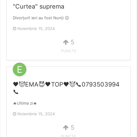
"Curtea" suprema
Divorțuri! ieri au fost Nunți 😉
Noiembrie 15, 2024
5
PUNCTE
🖤😈EMA😈🖤TOP🖤😈📞0793503994
📞
🔥Ultima zi🔥
Noiembrie 15, 2024
5
PUNCTE