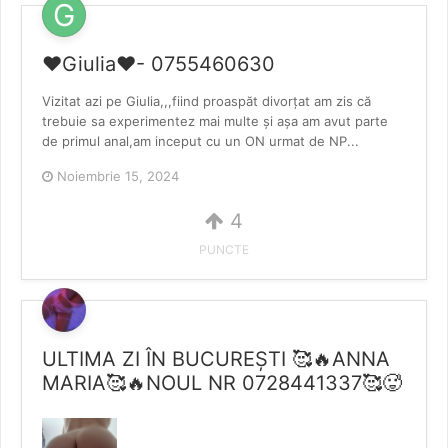
❤️Giulia❤️- 0755460630
Vizitat azi pe Giulia,,,fiind proaspăt divorțat am zis că
trebuie sa experimentez mai multe și așa am avut parte
de primul anal,am inceput cu un ON urmat de NP...
Noiembrie 15, 2024
4
PUNCTE
ULTIMA ZI ÎN BUCUREȘTI 🥰🔥ANNA
MARIA🥰🔥NOUL NR 0728441337🥰🥵