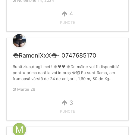
Noiembrie 14, 2024
4
PUNCTE
👅RamoniXxX👅- 0747685170
Bună ziua,dragii mei !!🍓❤️❤️ 🍓De mâine voi fi disponibilă
pentru prima oară la voi în oraș 🍓🥰 Eu sunt Ramo, am
frumoasă vârstă de 24 de anișori , 1,60 m, 50 de Kg...
Martie 28
3
PUNCTE