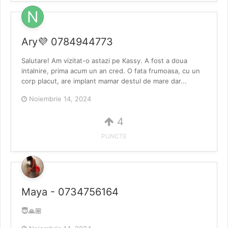
Ary💜 0784944773
Salutare! Am vizitat-o astazi pe Kassy. A fost a doua
intalnire, prima acum un an cred. O fata frumoasa, cu un
corp placut, are implant mamar destul de mare dar...
Noiembrie 14, 2024
4
PUNCTE
Maya - 0734756164
😇🙏🏼