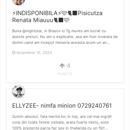
⚡️INDISPONIBILA⚡️🩷🐈‍⬛Pisicutza
Renata Miauuu🐈‍⬛🩷
Buna @nightstar, in Brasov si Tg mures am lucrat cu
aceste preturi. Nu am o explicatie, asa am fost invatata de
domni cand am inceput meseria aceasta acum un an...
Noiembrie 15, 2024
4
PUNCTE
ELLYZEE- nimfa minion 0729240761
Sustin absolut, fata merita loc in top, are cel mai ingrijit
corp din toate fetele vizitate, arata foarte misto, este
100% prezenta parca fac sex in thailanda cu un flirt...