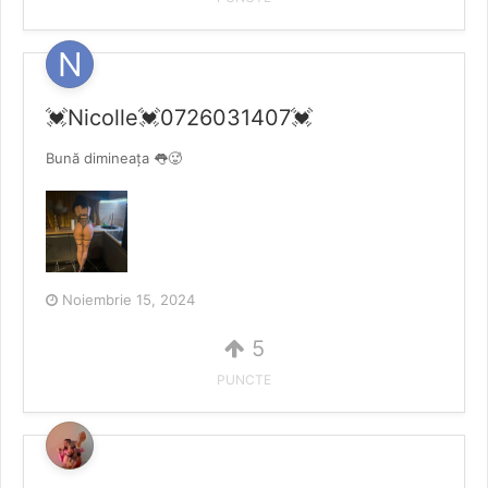
💓Nicolle💓0726031407💓
Bună dimineața 👅🥵
Noiembrie 15, 2024
5
PUNCTE