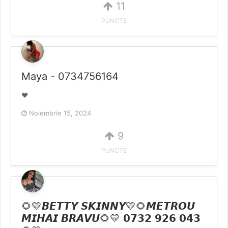
11
PUNCTE
Maya - 0734756164
❤️
Noiembrie 15, 2024
9
PUNCTE
🌻💛𝘽𝙀𝙏𝙏𝙔 𝙎𝙆𝙄𝙉𝙉𝙔💛🌻𝙈𝙀𝙏𝙍𝙊𝙐
𝙈𝙄𝙃𝘼𝙄 𝘽𝙍𝘼𝙑𝙐🌻💛 𝟬𝟳𝟯𝟮 𝟵𝟮𝟲 𝟬𝟰𝟯