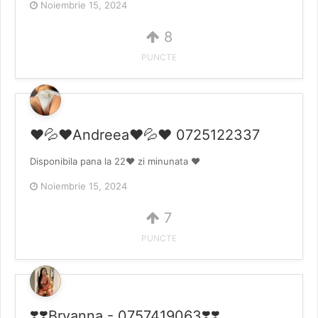
Noiembrie 15, 2024
8
PUNCTE
❤💦❤Andreea❤💦❤ 0725122337
Disponibila pana la 22❤️ zi minunata ❤️
Noiembrie 15, 2024
7
PUNCTE
❣️❣️Bryanna - 0757419063❣️❣️