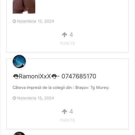
Noiembrie 15, 2024
4
PUNCTE
👅RamoniXxX👅- 0747685170
Câteva impresii de la colegii din : Brașov: Tg Mureș:
Noiembrie 15, 2024
4
PUNCTE