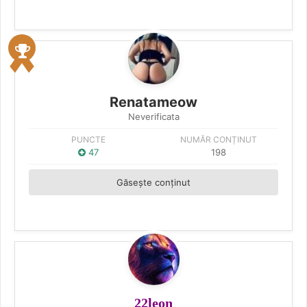
Renatameow
Neverificata
PUNCTE
NUMĂR CONȚINUT
47
198
Găsește conținut
22leon