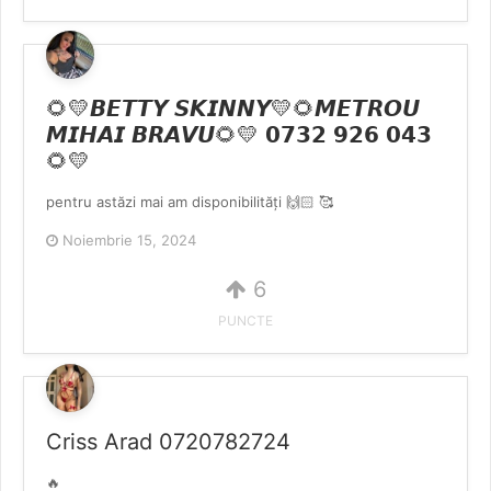
🌻💛𝘽𝙀𝙏𝙏𝙔 𝙎𝙆𝙄𝙉𝙉𝙔💛🌻𝙈𝙀𝙏𝙍𝙊𝙐
𝙈𝙄𝙃𝘼𝙄 𝘽𝙍𝘼𝙑𝙐🌻💛 𝟬𝟳𝟯𝟮 𝟵𝟮𝟲 𝟬𝟰𝟯
🌻💛
pentru astăzi mai am disponibilități 🙌🏻 🥰
Noiembrie 15, 2024
6
PUNCTE
Criss Arad 0720782724
🔥