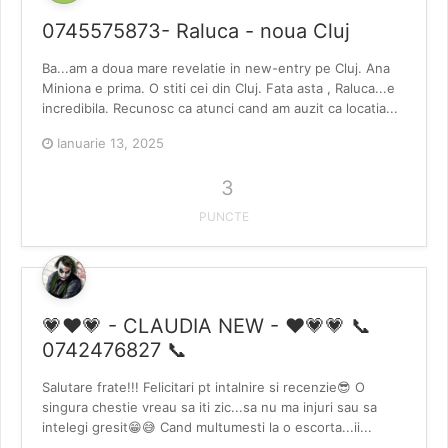
0745575873- Raluca - noua Cluj
Ba...am a doua mare revelatie in new-entry pe Cluj. Ana
Miniona e prima. O stiti cei din Cluj. Fata asta , Raluca...e
incredibila. Recunosc ca atunci cand am auzit ca locatia...
Ianuarie 13, 2025
3
PUNCTE
💗❤️💗 - CLAUDIA NEW - ❤️💗💗 📞
0742476827 📞
Salutare frate!!! Felicitari pt intalnire si recenzie😎 O
singura chestie vreau sa iti zic...sa nu ma injuri sau sa
intelegi gresit😁😅 Cand multumesti la o escorta...ii...