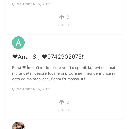
Noiembrie 15, 2024
3
PUNCTE
❤️Ana "S,, ♥️0742902675❗️
Bună ♥️ Începând de mâine voi fi disponibila, revin cu mai
multe detali despre locatie și programul meu de munca în
data ce ma stabilesc, Seara frumoasa 💋❗️
Noiembrie 15, 2024
3
PUNCTE