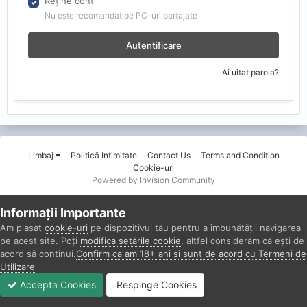
Reține cont
Nu este recomandat pe PC-uri partajate
Autentificare
Ai uitat parola?
Limbaj
Politică Intimitate
Contact Us
Terms and Condition
Cookie-uri
Powered by Invision Community
Informații Importante
Am plasat
cookie-uri
pe dispozitivul tău pentru a îmbunătății navigarea
pe acest site. Poți
modifica setările cookie
, altfel considerăm că ești de
acord să continui.
Confirm ca am 18+ ani si sunt de acord cu Termeni de
Utilizare
Accepta Cookies
Respinge Cookies
Forumuri
Necitit
Autentificare
Înregistrare
Mai Mult