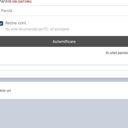
Parolă
OBLIGATORIU
Reține cont
Nu este recomandat pe PC-uri partajate
Autentificare
Ai uitat parola
kie-uri