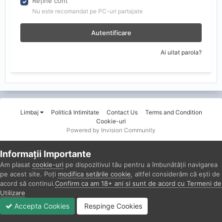
Reține cont
Nu este recomandat pe PC-uri partajate
Autentificare
Ai uitat parola?
Limbaj
Politică Intimitate
Contact Us
Terms and Condition
Cookie-uri
Powered by Invision Community
Informații Importante
Am plasat
cookie-uri
pe dispozitivul tău pentru a îmbunătății navigarea
pe acest site. Poți
modifica setările cookie
, altfel considerăm că ești de
acord să continui.
Confirm ca am 18+ ani si sunt de acord cu Termeni de
Utilizare
Accepta Cookies
Respinge Cookies
Forumuri
Necitit
Autentificare
Înregistrare
Mai Mult