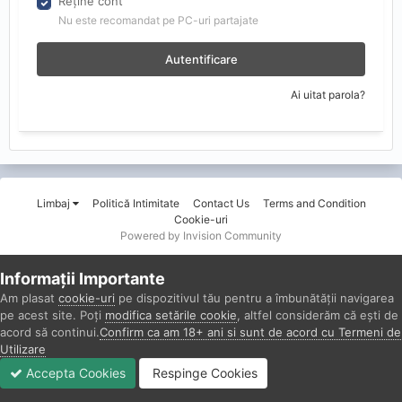
Reține cont
Nu este recomandat pe PC-uri partajate
Autentificare
Ai uitat parola?
Limbaj
Politică Intimitate
Contact Us
Terms and Condition
Cookie-uri
Powered by Invision Community
Informații Importante
Am plasat
cookie-uri
pe dispozitivul tău pentru a îmbunătății navigarea
pe acest site. Poți
modifica setările cookie
, altfel considerăm că ești de
acord să continui.
Confirm ca am 18+ ani si sunt de acord cu Termeni de
Utilizare
Accepta Cookies
Respinge Cookies
Forumuri
Necitit
Autentificare
Înregistrare
Mai Mult