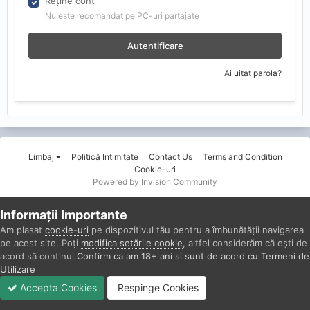
Reține cont
Nu este recomandat pe PC-uri partajate
Autentificare
Ai uitat parola?
Limbaj
Politică Intimitate
Contact Us
Terms and Condition
Cookie-uri
Powered by Invision Community
Informații Importante
Am plasat
cookie-uri
pe dispozitivul tău pentru a îmbunătății navigarea
pe acest site. Poți
modifica setările cookie
, altfel considerăm că ești de
acord să continui.
Confirm ca am 18+ ani si sunt de acord cu Termeni de
Utilizare
Accepta Cookies
Respinge Cookies
Forumuri
Necitit
Autentificare
Înregistrare
Mai Mult