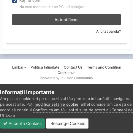
Reține cont
Nu este recomandat pe PC-uri partajate
Autentificare
Ai uitat parola?
Limbaj
Politică Intimitate
Contact Us
Terms and Condition
Cookie-uri
Powered by Invision Community
Informații Importante
Am plasat
cookie-uri
pe dispozitivul tău pentru a îmbunătății navigarea
pe acest site. Poți
modifica setările cookie
, altfel considerăm că ești de
acord să continui.
Confirm ca am 18+ ani si sunt de acord cu Termeni de
Utilizare
Accepta Cookies
Respinge Cookies
Forumuri
Necitit
Autentificare
Înregistrare
Mai Mult