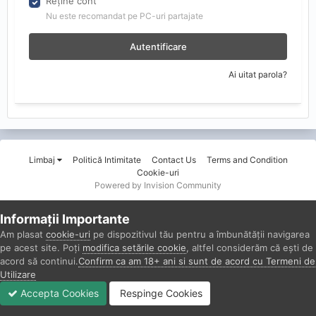
Reține cont
Nu este recomandat pe PC-uri partajate
Autentificare
Ai uitat parola?
Limbaj
Politică Intimitate
Contact Us
Terms and Condition
Cookie-uri
Powered by Invision Community
Informații Importante
Am plasat
cookie-uri
pe dispozitivul tău pentru a îmbunătății navigarea
pe acest site. Poți
modifica setările cookie
, altfel considerăm că ești de
acord să continui.
Confirm ca am 18+ ani si sunt de acord cu Termeni de
Utilizare
Accepta Cookies
Respinge Cookies
Forumuri
Necitit
Autentificare
Înregistrare
Mai Mult