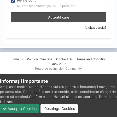
Reține cont
Nu este recomandat pe PC-uri partajate
Autentificare
Ai uitat parola?
Limbaj
Politică Intimitate
Contact Us
Terms and Condition
Cookie-uri
Powered by Invision Community
Informații Importante
Am plasat
cookie-uri
pe dispozitivul tău pentru a îmbunătății navigarea
pe acest site. Poți
modifica setările cookie
, altfel considerăm că ești de
acord să continui.
Confirm ca am 18+ ani si sunt de acord cu Termeni de
Utilizare
Accepta Cookies
Respinge Cookies
Forumuri
Necitit
Autentificare
Înregistrare
Mai Mult