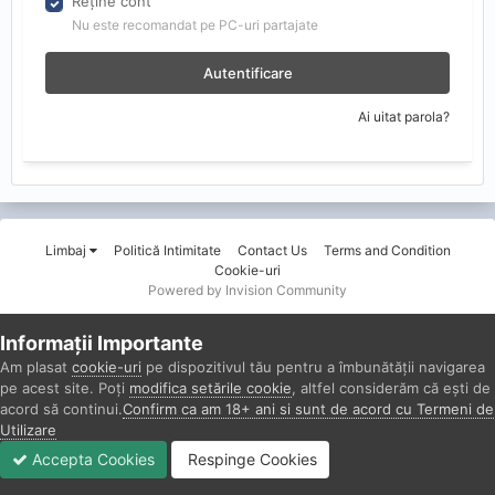
Reține cont
Nu este recomandat pe PC-uri partajate
Autentificare
Ai uitat parola?
Limbaj
Politică Intimitate
Contact Us
Terms and Condition
Cookie-uri
Powered by Invision Community
Informații Importante
Am plasat
cookie-uri
pe dispozitivul tău pentru a îmbunătății navigarea
pe acest site. Poți
modifica setările cookie
, altfel considerăm că ești de
acord să continui.
Confirm ca am 18+ ani si sunt de acord cu Termeni de
Utilizare
Accepta Cookies
Respinge Cookies
Forumuri
Necitit
Autentificare
Înregistrare
Mai Mult