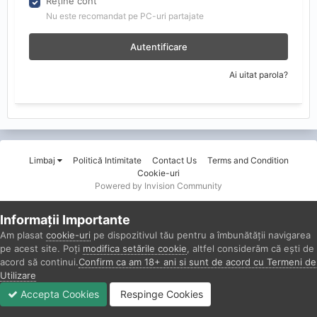
Reține cont
Nu este recomandat pe PC-uri partajate
Autentificare
Ai uitat parola?
Limbaj
Politică Intimitate
Contact Us
Terms and Condition
Cookie-uri
Powered by Invision Community
Informații Importante
Am plasat
cookie-uri
pe dispozitivul tău pentru a îmbunătății navigarea
pe acest site. Poți
modifica setările cookie
, altfel considerăm că ești de
acord să continui.
Confirm ca am 18+ ani si sunt de acord cu Termeni de
Utilizare
Accepta Cookies
Respinge Cookies
Forumuri
Necitit
Autentificare
Înregistrare
Mai Mult