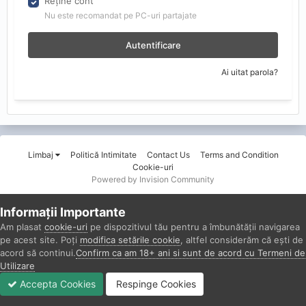
Reține cont
Nu este recomandat pe PC-uri partajate
Autentificare
Ai uitat parola?
Limbaj
Politică Intimitate
Contact Us
Terms and Condition
Cookie-uri
Powered by Invision Community
Informații Importante
Am plasat
cookie-uri
pe dispozitivul tău pentru a îmbunătății navigarea
pe acest site. Poți
modifica setările cookie
, altfel considerăm că ești de
acord să continui.
Confirm ca am 18+ ani si sunt de acord cu Termeni de
Utilizare
Accepta Cookies
Respinge Cookies
Forumuri
Necitit
Autentificare
Înregistrare
Mai Mult