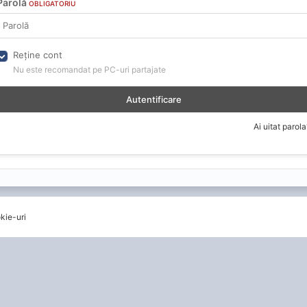
Parolă
OBLIGATORIU
Reține cont
Nu este recomandat pe PC-uri partajate
Autentificare
Ai uitat parola
kie-uri