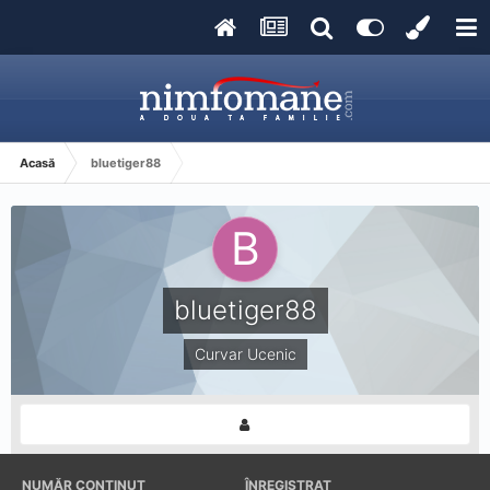
Acasă
bluetiger88
bluetiger88
Curvar Ucenic
NUMĂR CONȚINUT
ÎNREGISTRAT