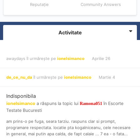
Reputație
Community Answers
Activitate
awaydays
îl urmărește pe
ionelsimanco
Aprilie 26
de_ce_nu_da
îl urmărește pe
ionelsimanco
Martie 4
Indisponibila
ionelsimanco
a răspuns la topic lui
în
Escorte
Ramona051
Testate Bucuresti
am prins-o pe fuga, seara tarziu. raspuns clar si prompt,
programare respectata. locatie pta kogalniceanu, cele necesare
in general, mai putin apa calda, de fapt calaie ... 7 ea - o fata...