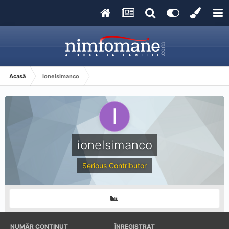
Acasă
ionelsimanco
ionelsimanco
Serious Contributor
NUMĂR CONȚINUT
ÎNREGISTRAT