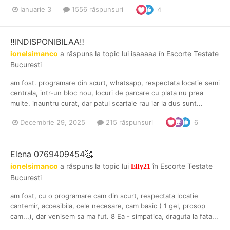
Ianuarie 3
1556 răspunsuri
4
‼️INDISPONIBILAA‼️
ionelsimanco
a răspuns la topic lui
isaaaaa
în
Escorte Testate
Bucuresti
am fost. programare din scurt, whatsapp, respectata locatie semi
centrala, intr-un bloc nou, locuri de parcare cu plata nu prea
multe. inauntru curat, dar patul scartaie rau iar la dus sunt...
Decembrie 29, 2025
215 răspunsuri
6
Elena 0769409454🥰
ionelsimanco
a răspuns la topic lui
în
Escorte Testate
Elly21
Bucuresti
am fost, cu o programare cam din scurt, respectata locatie
cantemir, accesibila, cele necesare, cam basic ( 1 gel, prosop
cam...), dar venisem sa ma fut. 8 Ea - simpatica, draguta la fata...