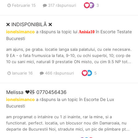
Februarie 15
317 răspunsuri
3
❌️ INDISPONIBILĂ ❌️
ionelsimanco
a răspuns la topic lui
în
Escorte Testate
Anisia10
Bucuresti
am ajuns, pe graba. locatie langa sala palatului, cu cele necesare.
9 EA - o fata frumusica la fata, 9-10, cu ochi superbi, 10; corp de
10 cu sani mici, naturali 9 prestatie ON misto, cu cim 9.5 NP tot...
Ianuarie 16
466 răspunsuri
5
Melissa ❤️🧸 0770456436
ionelsimanco
a răspuns la un topic în
Escorte De Lux
Bucuresti
am programat o intalnire cu 1 zi inainte, rar la mine, si a
functionat. perfect. locatia, un blocusor nou din Damaroaia, nu
departe de Bucurestii Noi, stradute mici, un pic de plimbare pt...