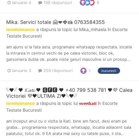
Ianuarie 4
198 răspunsuri
8
Mika. Servici totale 🤗💋🍓🍰 0763584355
ionelsimanco
a răspuns la topic lui
Mika_mihaela
în
Escorte
Testate Bucuresti
am ajuns si la fata asta. programare whatsapp respectata. locatie
la intrarea in centrul vechi de pe calea victoriei, bloc ok,
garsoniera dubla ok. poate niste geluri masculine si un prosop...
Ianuarie 3
259 răspunsuri
1
bucuresti
𓆩❤︎𓆪 🖤 𝓚𝓪𝓽𝓲 🖤 🅶🅵🅴 🖤 +40 799 538 781 🖤💜 Calea
Victoriei 💜🖤ULTIMA ZI🖤𓆩❤︎𓆪
ionelsimanco
a răspuns la topic lui
în
Escorte
sweetkati
Testate Bucuresti
am inceput anul cu o vizita la Kati. bine am facut, desi eram pe
graba... programarea respectata, whatsapp, locatia adiacent sala
palatului, totul ok. 9 EA arata mai sexy cu tatele puse, ii sta...