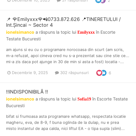
Decembrie 10, 2025
57 răspunsuri
2
📌 🌹Emilyxxx🌹📲0733.872.626 📍TINERETULUI /
Int.Șincai ~ Sector 4
ionelsimanco
a răspuns la topic lui
în
Escorte
Emilyxxx
Testate Bucuresti
am ajuns si eu cu o programare norocoasa din scurt (am scris,
m-a refuzat, apoi cineva cred nu s-a prezentat sau cine stie ce...
mi-a zis daca pot ajunge in 30 de min si asta a fost) locatia -...
Decembrie 9, 2025
302 răspunsuri
6
‼️INDISPONIBILĂ ‼️
ionelsimanco
a răspuns la topic lui
în
Escorte Testate
Sofia19
Bucuresti
bifat si frumoasa asta programare whatsapp, respectata locatie
magheru, eva, de 8-9, f buna oglinda de la dulap, nu e prea
misto instantul de apa calda, nici liftul EA - o tipa supla (slim)...