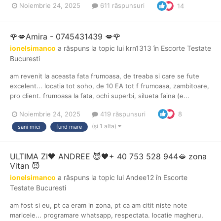
Noiembrie 24, 2025
611 răspunsuri
14
🌹💋Amira - 0745431439 💋🌹
ionelsimanco
a răspuns la topic lui
krn1313
în
Escorte Testate
Bucuresti
am revenit la aceasta fata frumoasa, de treaba si care se fute
excelent... locatia tot soho, de 10 EA tot f frumoasa, zambitoare,
pro client. frumoasa la fata, ochi superbi, silueta faina (e...
Noiembrie 24, 2025
419 răspunsuri
8
(și 1 alta)
sani mici
fund mare
ULTIMA ZI🖤 ANDREE 😈🖤+ 40 753 528 944🫦 zona
Vitan 😈
ionelsimanco
a răspuns la topic lui
Andee12
în
Escorte
Testate Bucuresti
am fost si eu, pt ca eram in zona, pt ca am citit niste note
maricele... programare whatsapp, respectata. locatie magheru,