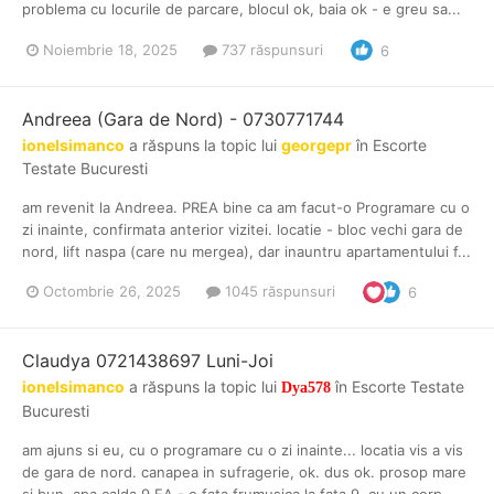
problema cu locurile de parcare, blocul ok, baia ok - e greu sa...
Noiembrie 18, 2025
737 răspunsuri
6
Andreea (Gara de Nord) - 0730771744
ionelsimanco
a răspuns la topic lui
georgepr
în
Escorte
Testate Bucuresti
am revenit la Andreea. PREA bine ca am facut-o Programare cu o
zi inainte, confirmata anterior vizitei. locatie - bloc vechi gara de
nord, lift naspa (care nu mergea), dar inauntru apartamentului f...
Octombrie 26, 2025
1045 răspunsuri
6
Claudya 0721438697 Luni-Joi
ionelsimanco
a răspuns la topic lui
în
Escorte Testate
Dya578
Bucuresti
am ajuns si eu, cu o programare cu o zi inainte... locatia vis a vis
de gara de nord. canapea in sufragerie, ok. dus ok. prosop mare
si bun. apa calda 9 EA - o fata frumusica la fata 9, cu un corp...