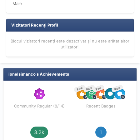
Male
Vizitatori Recenți Profil
Blocul vizitatori recenți este dezactivat și nu este arătat altor
utilizatori.
ionelsimanco's Achievements
Rare
Rare
Rare
Rare
Community Regular (8/14)
Recent Badges
3.2k
1