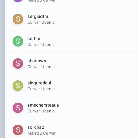
Maistru Curvar
sergiudtm
Curvar Ucenic
serhhi
Curvar Ucenic
shadowm
Curvar Ucenic
singuraticul
Curvar Ucenic
smechersteaua
Curvar Ucenic
so_cris2
Maistru Curvar