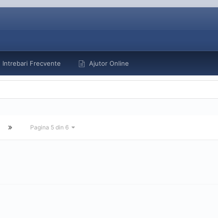
Intrebari Frecvente
Ajutor Online
Pagina 5 din 6