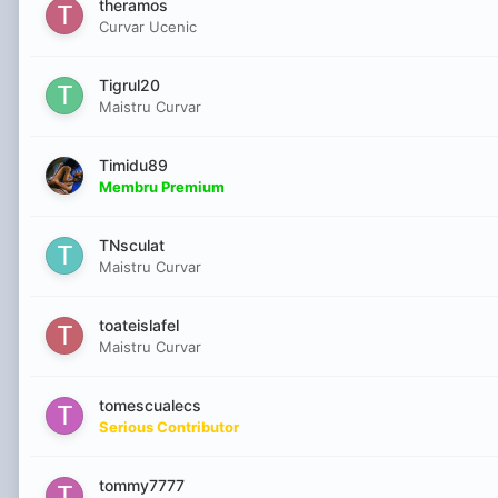
theramos
Curvar Ucenic
Tigrul20
Maistru Curvar
Timidu89
Membru Premium
TNsculat
Maistru Curvar
toateislafel
Maistru Curvar
tomescualecs
Serious Contributor
tommy7777