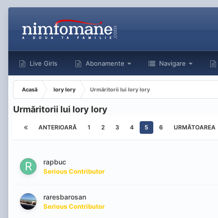
Live Girls
Abonamente
Navigare
Acasă
lory lory
Urmăritorii lui lory lory
Urmăritorii lui lory lory
ANTERIOARĂ
1
2
3
4
5
6
URMĂTOAREA
rapbuc
Serious Contributor
raresbarosan
Serious Contributor