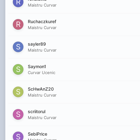
Maistru Curvar
Ruchaczkuref
Maistru Curvar
sayler89
Maistru Curvar
Saymon1
Curvar Ucenic
ScHwAnZ20
Maistru Curvar
scriitorul
Maistru Curvar
SebiPrice