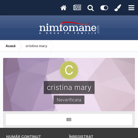
Acasă
cristina mary
cristina mary
Neverificata
NUMĂR CONȚINUT
ÎNREGISTRAT