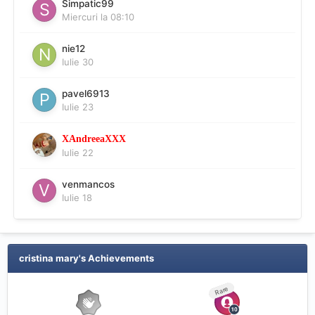
Simpatic99
Miercuri la 08:10
nie12
Iulie 30
pavel6913
Iulie 23
XAndreeaXXX
Iulie 22
venmancos
Iulie 18
cristina mary's Achievements
Rare