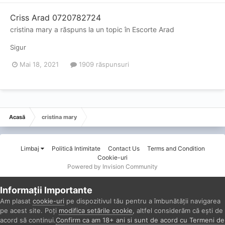
Criss Arad 0720782724
cristina mary
a răspuns la un topic în
Escorte Arad
Sigur
Mai 18, 2021
1909 răspunsuri
Acasă
cristina mary
Limbaj
Politică Intimitate
Contact Us
Terms and Condition
Cookie-uri
Powered by Invision Community
Informații Importante
Am plasat
cookie-uri
pe dispozitivul tău pentru a îmbunătății navigarea
pe acest site. Poți
modifica setările cookie
, altfel considerăm că ești de
acord să continui.
Confirm ca am 18+ ani si sunt de acord cu Termeni de