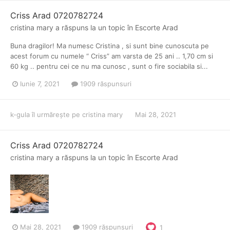
Criss Arad 0720782724
cristina mary
a răspuns la un topic în
Escorte Arad
Buna dragilor! Ma numesc Cristina , si sunt bine cunoscuta pe
acest forum cu numele “ Criss” am varsta de 25 ani .. 1,70 cm si
60 kg .. pentru cei ce nu ma cunosc , sunt o fire sociabila si...
Iunie 7, 2021
1909 răspunsuri
k-gula
îl urmărește pe
cristina mary
Mai 28, 2021
Criss Arad 0720782724
cristina mary
a răspuns la un topic în
Escorte Arad
Mai 28, 2021
1909 răspunsuri
1