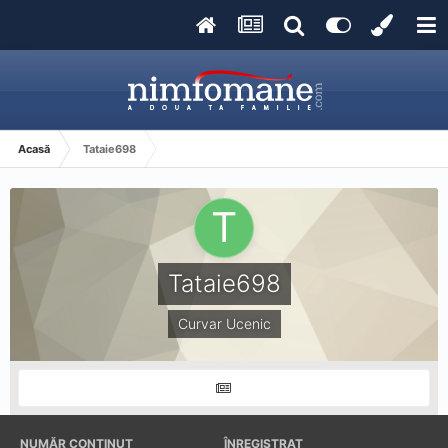
Acasă
Tataie698
Tataie698
Curvar Ucenic
NUMĂR CONȚINUT
ÎNREGISTRAT