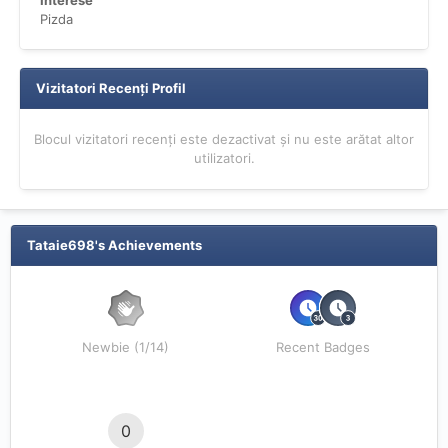
Interese
Pizda
Vizitatori Recenți Profil
Blocul vizitatori recenți este dezactivat și nu este arătat altor
utilizatori.
Tataie698's Achievements
Newbie (1/14)
Recent Badges
0