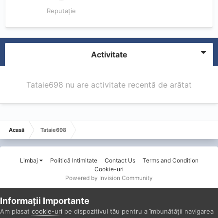
Reputație
Activitate
Tataie698 nu are activitate recentă de arătat
Acasă
Tataie698
Limbaj
Politică Intimitate
Contact Us
Terms and Condition
Cookie-uri
Powered by Invision Community
Informații Importante
Am plasat
cookie-uri
pe dispozitivul tău pentru a îmbunătății navigarea