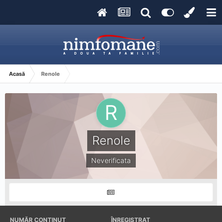
Acasă
Renole
Renole
Neverificata
NUMĂR CONȚINUT
ÎNREGISTRAT