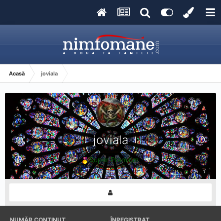
Acasă
joviala
joviala
Super Premium
NUMĂR CONȚINUT
ÎNREGISTRAT