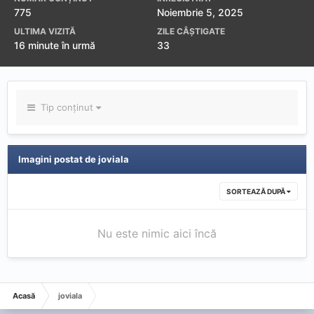
775
Noiembrie 5, 2025
ULTIMA VIZITĂ
ZILE CÂȘTIGATE
16 minute în urmă
33
Tip conținut
Imagini postat de joviala
SORTEAZĂ DUPĂ
Nu este nimic aici încă
Acasă
joviala