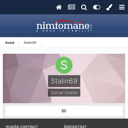
Acasă
Stalin69
Stalin69
Curvar Ucenic
NUMĂR CONȚINUT
ÎNREGISTRAT