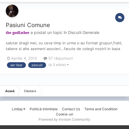
Pasiuni Comune
a postat un topic în
Discutii Generale
the godfather
salutar dragii mei, cu ceva timp in urma s-au format grupuri,fratii,
tabere si alte asemeni asocieri...facute de colegii nostrii in baza
unor compatibilitati intre membrii...unii sunt amatori de a iesi pe
Aprilie 4, 2013
57 răspunsuri
la terase ,barurii altii sa mearga la petreceri altii sa mearaga
(și 5 altele)
aer liber
pescuit
dimineata la cafea...nu este n...
Acasă
Căutare
Limbaj
Politică Intimitate
Contact Us
Terms and Condition
Cookie-uri
Powered by Invision Community