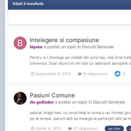
Găsit 2 rezultate
Intelegere si compasiune
a postat un topic în
Discutii Generale
bipolar
Pentru a-i intelege pe ceilalti din jurul tau, mai intai 
universul. Doar atunci iti vei iubi cu adevarat apropele si
Septembrie 6, 2015
15 răspunsuri
2
Pasiuni Comune
a postat un topic în
Discutii Generale
the godfather
salutar dragii mei, cu ceva timp in urma s-au format grupu
pe la terase ,barurii altii sa mearga la petreceri altii sa
Aprilie 4, 2013
57 răspunsuri
aer liber