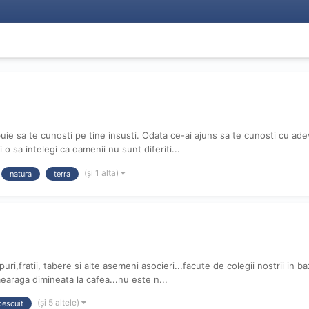
trebuie sa te cunosti pe tine insusti. Odata ce-ai ajuns sa te cunosti cu ad
 o sa intelegi ca oamenii nu sunt diferiti...
(și 1 alta)
natura
terra
ri,fratii, tabere si alte asemeni asocieri...facute de colegii nostrii in ba
 mearaga dimineata la cafea...nu este n...
(și 5 altele)
pescuit