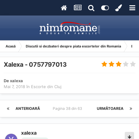
Acasă
Discutii si dezbateri despre piata escortelor din Romania
Esco
Xalexa - 0757797013
De
xalexa
Mai 7, 2018
în
Escorte din Cluj
ANTERIOARĂ
Pagina 38 din 63
URMĂTOAREA
xalexa