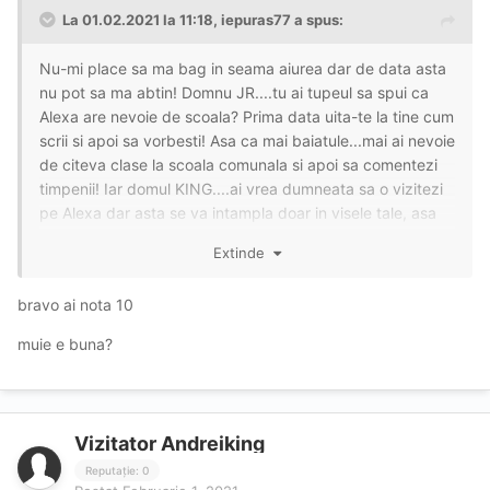
La 01.02.2021 la 11:18,
iepuras77
a spus:
Nu-mi place sa ma bag in seama aiurea dar de data asta
nu pot sa ma abtin! Domnu JR....tu ai tupeul sa spui ca
Alexa are nevoie de scoala? Prima data uita-te la tine cum
scrii si apoi sa vorbesti! Asa ca mai baiatule...mai ai nevoie
de citeva clase la scoala comunala si apoi sa comentezi
timpenii! Iar domul KING....ai vrea dumneata sa o vizitezi
pe Alexa dar asta se va intampla doar in visele tale, asa
ca KEEP DREAMING MUIE!!! O ultima chestie, pe amandoi
Extinde
va ia de prosti pentru ca sunte-ti doar doi prosti.....simplu
si adevarat! Si cu asta mai KING si mai JR, mars la muls
bravo ai nota 10
caprele!
muie e buna?
Vizitator Andreiking
Reputație: 0