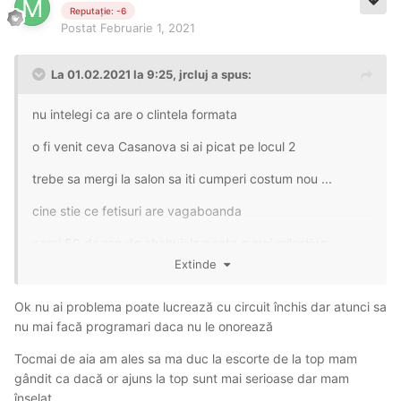
Reputație: -6
Postat
Februarie 1, 2021
La 01.02.2021 la 9:25,
jrcluj
a spus:
nu intelegi ca are o clintela formata
o fi venit ceva Casanova si ai picat pe locul 2
trebe sa mergi la salon sa iti cumperi costum nou ...
cine stie ce fetisuri are vagaboanda
cerei 50 de ron de cheltuiala poate e mai milostiva
Extinde
femeia are o psihologie mai deosebita
Ok nu ai problema poate lucrează cu circuit închis dar atunci sa
nu mai facă programari daca nu le onorează
Tocmai de aia am ales sa ma duc la escorte de la top mam
gândit ca dacă or ajuns la top sunt mai serioase dar mam
înșelat