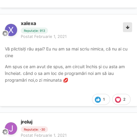
xalexa
Reputație: 913
Postat
Februarie 1, 2021
Vă plictisiți rău așai? Eu nu am sa mai scriu nimica, că nu ai cu
cine
Am spus ce am avut de spus, am circuit închis și cu asta am
încheiat. când o sa am loc de programări noi am să iau
programări noi,o zi minunata
💋
1
2
jrcluj
Reputație: -30
Postat
Februarie 1, 2021