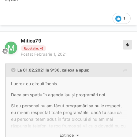
1
Mitica79
Reputație: -6
Postat
Februarie 1, 2021
La 01.02.2021 la 9:36,
xalexa
a spus:
Lucrez cu circuit închis.
Daca am spațiu în agenda iau și programări noi.
Si eu personal nu am făcut programări sa nu le respect,
eu mi-am respectat toate programările, dacă tu spui ca
eu personal team adus în fata blocului și nu am mai
răspuns la telefon, te rog frumos să vii cu o dovadă nu cu
vorbe aruncate aiurea.
Extinde