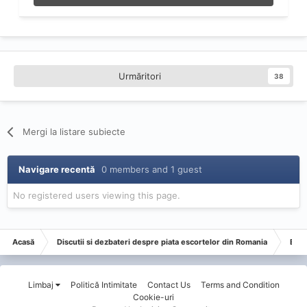
Urmăritori
38
Mergi la listare subiecte
Navigare recentă
0 members and 1 guest
No registered users viewing this page.
Acasă
Discutii si dezbateri despre piata escortelor din Romania
Esco
Limbaj
Politică Intimitate
Contact Us
Terms and Condition
Cookie-uri