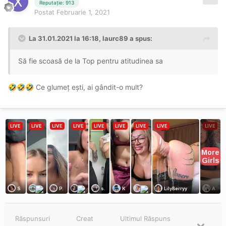
Reputație: 913
Postat
Februarie 1, 2021
La 31.01.2021 la 16:18,
laurc89
a spus:
Să fie scoasă de la Top pentru atitudinea sa
Ce glumeț ești, ai gândit-o mult?
🤣
🤣
🤣
Răspunsuri
Creat
Ultimul Răspuns