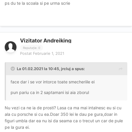
ps du te la scoala si pe urma scrie
Vizitator Andreiking
Reputație: 0
Postat
Februarie 1, 2021
La 01.02.2021 la 10:45,
jrcluj
a spus:
face dar i se vor intorce toate smecheriile ei
pun pariu ca in 2 saptamani isi aia zborul
Nu vezi ca ne ia de prosti? Lasa ca ma mai intalnesc eu si cu
ala cu porsche si cu ea.Doar 350 lei le dau pe gura,doar in
figuri umbla dar ea nu isi da seama ca o trecut un car de pule
pe la gura ei.