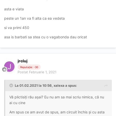
asta e viata
peste un 1an va fi alta ca ea vedeta
si va primi 450
asa is barbati sa stea cu o vagabonda dau oricat
jrcluj
Reputație: -30
Postat
Februarie 1, 2021
La 01.02.2021 la 10:56,
xalexa
a spus:
Vă plictisiți rău așai? Eu nu am sa mai scriu nimica, că nu
ai cu cine
Am spus ce am avut de spus, am circuit închis și cu asta