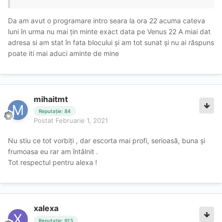
Multumesc o zi frumoasa
💋
Da am avut o programare intro seara la ora 22 acuma cateva
luni în urma nu mai țin minte exact data pe Venus 22 A miai dat
adresa si am stat în fata blocului și am tot sunat și nu ai răspuns
poate iti mai aduci aminte de mine
mihaitmt
Reputație: 84
Postat
Februarie 1, 2021
Nu stiu ce tot vorbiți , dar escorta mai profi, serioasă, buna și
frumoasa eu rar am întâlnit .
Tot respectul pentru alexa !
xalexa
Reputație: 913