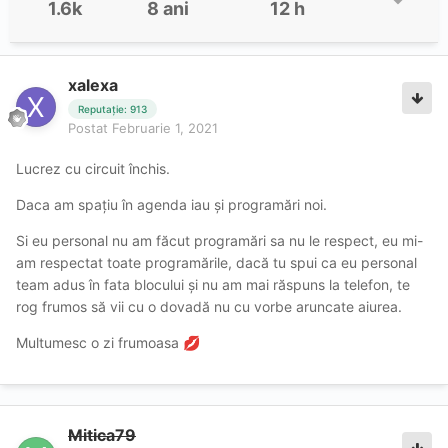
1.6k
8 ani
12 h
xalexa
Reputație: 913
Postat
Februarie 1, 2021
Lucrez cu circuit închis.
Daca am spațiu în agenda iau și programări noi.
Si eu personal nu am făcut programări sa nu le respect, eu mi-
am respectat toate programările, dacă tu spui ca eu personal
team adus în fata blocului și nu am mai răspuns la telefon, te
rog frumos să vii cu o dovadă nu cu vorbe aruncate aiurea.
Multumesc o zi frumoasa
💋
Mitica79