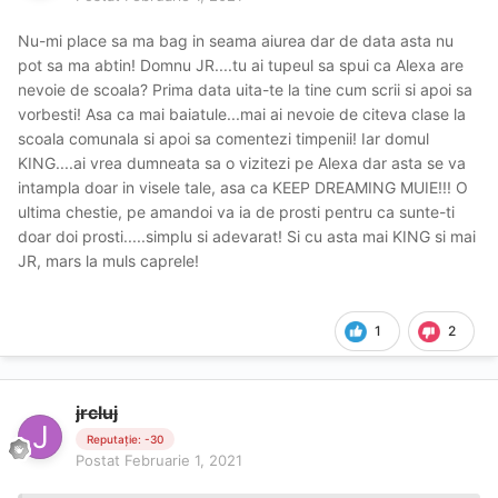
Nu-mi place sa ma bag in seama aiurea dar de data asta nu
pot sa ma abtin! Domnu JR....tu ai tupeul sa spui ca Alexa are
nevoie de scoala? Prima data uita-te la tine cum scrii si apoi sa
vorbesti! Asa ca mai baiatule...mai ai nevoie de citeva clase la
scoala comunala si apoi sa comentezi timpenii! Iar domul
KING....ai vrea dumneata sa o vizitezi pe Alexa dar asta se va
intampla doar in visele tale, asa ca KEEP DREAMING MUIE!!! O
ultima chestie, pe amandoi va ia de prosti pentru ca sunte-ti
doar doi prosti.....simplu si adevarat! Si cu asta mai KING si mai
JR, mars la muls caprele!
1
2
jrcluj
Reputație: -30
Postat
Februarie 1, 2021