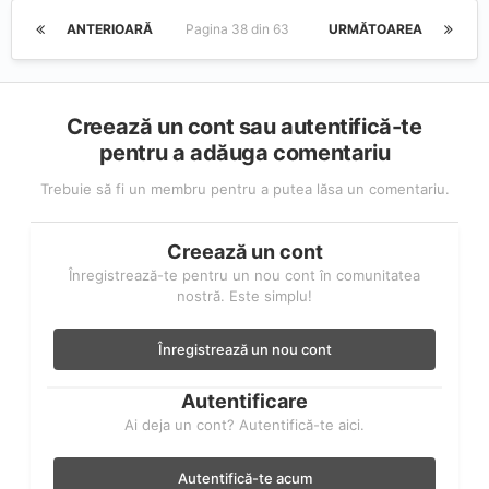
ANTERIOARĂ
Pagina 38 din 63
URMĂTOAREA
Creează un cont sau autentifică-te
pentru a adăuga comentariu
Trebuie să fi un membru pentru a putea lăsa un comentariu.
Creează un cont
Înregistrează-te pentru un nou cont în comunitatea
nostră. Este simplu!
Înregistrează un nou cont
Autentificare
Ai deja un cont? Autentifică-te aici.
Autentifică-te acum