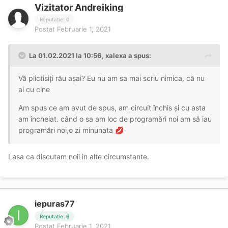
Vizitator Andreiking
Reputație: 0
Postat
Februarie 1, 2021
La 01.02.2021 la 10:56,
xalexa
a spus:
Vă plictisiți rău așai? Eu nu am sa mai scriu nimica, că nu
ai cu cine
Am spus ce am avut de spus, am circuit închis și cu asta
am încheiat. când o sa am loc de programări noi am să iau
programări noi,o zi minunata
💋
Lasa ca discutam noii in alte circumstante.
iepuras77
Reputație: 6
Postat
Februarie 1, 2021