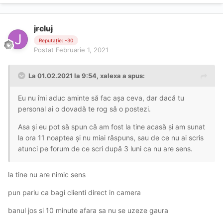
jrcluj
Reputație: -30
Postat
Februarie 1, 2021
La 01.02.2021 la 9:54,
xalexa
a spus:
Eu nu îmi aduc aminte să fac așa ceva, dar dacă tu
personal ai o dovadă te rog să o postezi.
Asa și eu pot să spun că am fost la tine acasă și am sunat
la ora 11 noaptea și nu miai răspuns, sau de ce nu ai scris
atunci pe forum de ce scri după 3 luni ca nu are sens.
la tine nu are nimic sens
pun pariu ca bagi clienti direct in camera
banul jos si 10 minute afara sa nu se uzeze gaura