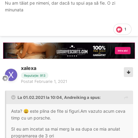
Nu am tăiat pe nimeni, dar dacă tu spui așa să fie. O zi
minunata
1
xalexa
Reputație: 913
Postat
Februarie 1, 2021
La 01.02.2021 la 10:04,
Andreiking
a spus:
Asta?
este plina de fite si figuri.Am vazuto acum ceva
😀
timp cu un porsche.
SI eu am incetat sa mai merg la ea dupa ce mia anulat
programarea de 3 ori