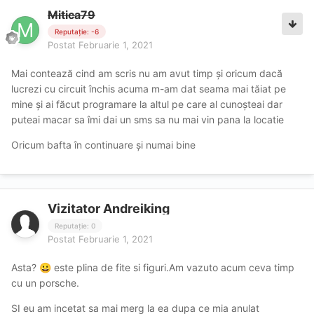
Mitica79
Reputație: -6
Postat
Februarie 1, 2021
Mai contează cind am scris nu am avut timp și oricum dacă
lucrezi cu circuit închis acuma m-am dat seama mai tăiat pe
mine și ai făcut programare la altul pe care al cunoșteai dar
puteai macar sa îmi dai un sms sa nu mai vin pana la locatie
Oricum bafta în continuare și numai bine
Vizitator Andreiking
Reputație: 0
Postat
Februarie 1, 2021
Asta?
este plina de fite si figuri.Am vazuto acum ceva timp
😀
cu un porsche.
SI eu am incetat sa mai merg la ea dupa ce mia anulat