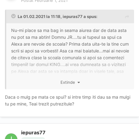
Postat
Februarie 1, 2021
La 01.02.2021 la 11:18,
iepuras77
a spus:
Nu-mi place sa ma bag in seama aiurea dar de data asta
nu pot sa ma abtin! Domnu JR....tu ai tupeul sa spui ca
Alexa are nevoie de scoala? Prima data uita-te la tine cum
scrii si apoi sa vorbesti! Asa ca mai baiatule...mai ai nevoie
de citeva clase la scoala comunala si apoi sa comentezi
timpenii! Iar domul KING....ai vrea dumneata sa o vizitezi
pe Alexa dar asta se va intampla doar in visele tale, asa
ca KEEP DREAMING MUIE!!! O ultima chestie, pe amandoi
Extinde
va ia de prosti pentru ca sunte-ti doar doi prosti.....simplu
si adevarat! Si cu asta mai KING si mai JR, mars la muls
Daca o mulg pe mata ce spui? si intre timp iti dau sa ma mulgi
caprele!
tu pe mine, Teai trezit putrezitule?
iepuras77