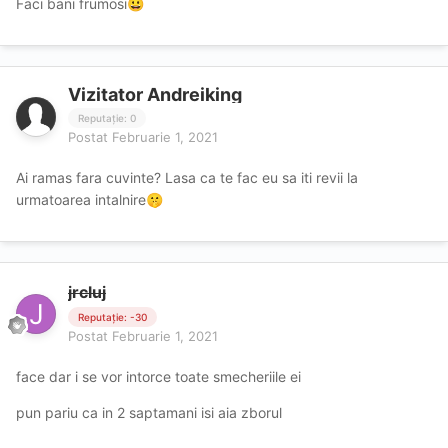
Faci bani frumosi
😀
Vizitator Andreiking
Reputație: 0
Postat
Februarie 1, 2021
Ai ramas fara cuvinte? Lasa ca te fac eu sa iti revii la
urmatoarea intalnire
🤫
jrcluj
Reputație: -30
Postat
Februarie 1, 2021
face dar i se vor intorce toate smecheriile ei
pun pariu ca in 2 saptamani isi aia zborul