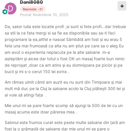
Dani8080
Reputație: -21
Postat
Noiembrie 10, 2025
Da, salon Iulia este locatie profi ,si sunt si fete profi...dar trebuie
sa stii la ce fata mergi si sa fie ea
disponibila sau sa-t
i faci
programare la ea,altfel e nasoal Sâmbătă am fost și eu erau 5
fete una mai frumoasă ca alta nu am știut pe care sa o aleg Eu
am avut o experienta neplacuta pe la alte saloane m-a
așteptăm și aicea dar totul o fost OK un masaj foarte bun nimic
de reproșat ,doar ca am atins și eu domnișoara pe picior și pe
bucii și mi s-o cerut 150 lei extra .
Am rămas uimit când am auzit eu nu sunt din Timișoara și mai
mult mă duc pe la Cluj la saloane acolo la Cluj plătești 300 lei și
ai voie să atingi fața .
Mie unul mi se pare foarte scump să ajungi la 500 de lei cu un
masaj acuma este doar părerea mea .
Salonul este frumos curat este peste multe saloane din țară am
fost la o grămadă de saloane dar mie unul mi se pare o