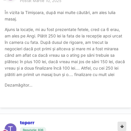
Postat
Martie 10, 2025
În vizita la Timișoara, după mai multe căutări, am ales Iulia
masaj.
Ajuns la locație, mi au fost prezentate fetele, cred ca 6 erau,
am ales pe Angi. Plătit 250 lei la fata de la recepție apoi urcat
în camera cu fata. După dusul de rigoare, am trecut la
negocieri dacă pot primi și altceva și mare mi a fost mirarea
când am aflat ca dacă vreau sa o ating pe sâni trebuie sa
plătesc în plus 100 lei, dacă vreau mai jos de sâni 150 lei, dacă
vreau și a doua finalizare încă 100 lei.... Altfel, cu cei 250 lei
plătiti am primit un masaj bun și o.... finalizare cu mult ulei
Dezamăgitor...
toporr
Reputație: 836