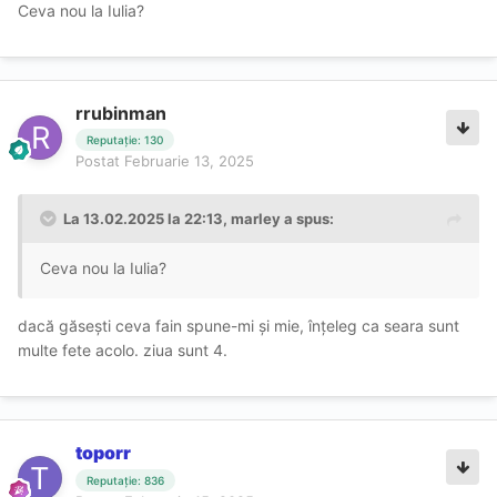
Ceva nou la Iulia?
rrubinman
Reputație: 130
Postat
Februarie 13, 2025
La 13.02.2025 la 22:13,
marley
a spus:
Ceva nou la Iulia?
dacă găsești ceva fain spune-mi și mie, înțeleg ca seara sunt
multe fete acolo. ziua sunt 4.
toporr
Reputație: 836