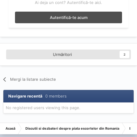
Ai deja un cont? Autentifică-te aici.
Autentifică-te acum
Urmăritori
2
Mergi la listare subiecte
Navigare recentă
0 members
No registered users viewing this page.
Acasă
Discutii si dezbateri despre piata escortelor din Romania
Esco