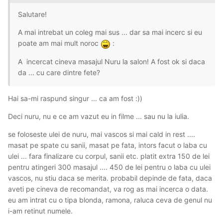
Salutare!
A mai intrebat un coleg mai sus ... dar sa mai incerc si eu
poate am mai mult noroc
:
A incercat cineva masajul Nuru la salon! A fost ok si daca
da ... cu care dintre fete?
Hai sa-mi raspund singur ... ca am fost
:))
Deci nuru, nu e ce am vazut eu in filme ... sau nu la iulia.
se foloseste ulei de nuru, mai vascos si mai cald in rest ....
masat pe spate cu sanii, masat pe fata, intors facut o laba cu
ulei ... fara finalizare cu corpul, sanii etc. platit extra 150 de lei
pentru atingeri 300 masajul .... 450 de lei pentru o laba cu ulei
vascos, nu stiu daca se merita. probabil depinde de fata, daca
aveti pe cineva de recomandat, va rog as mai incerca o data.
eu am intrat cu o tipa blonda, ramona, raluca ceva de genul nu
i-am retinut numele.