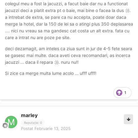
colegul meu a fost la jacuzzi, a facut baie dar nu a functionat
jacuzzi deci a platit extra pt o baie, mai bine o facea la dus :)).
a intrebat de extra, se pare ca nu accepta, poate doar daca
merge la hotel, dar la 150 de lei sa o atingi plus 350 deplasarea
.... nici nu vreau sa ma gandesc cat costa un alt extra. fata cu
care a intrat nu are poze pe site.
deci dezamagit, am inteles ca ziua sunt in jur de 4-5 fete seara
se gasesc mai multe. daca aveti ceva recomandari, as incerca
jacuzzi ... daca il repara :)). nuru nu!!
Si zice ca merge multa lume acolo ... ufff ufff!
1
marley
Reputație: 0
Postat
Februarie 13, 2025