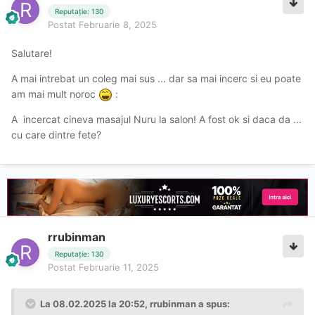
Reputație: 130
Postat
Februarie 8, 2025
Salutare!
A mai intrebat un coleg mai sus ... dar sa mai incerc si eu poate
am mai mult noroc
:
A incercat cineva masajul Nuru la salon! A fost ok si daca da ...
cu care dintre fete?
rrubinman
Reputație: 130
Postat
Februarie 11, 2025
La 08.02.2025 la 20:52,
rrubinman
a spus: