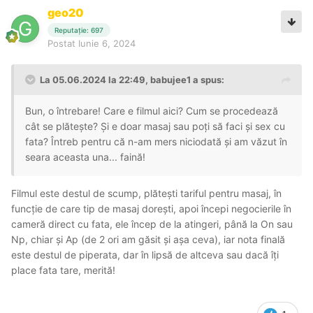
geo20
Reputație: 697
Postat
Iunie 6, 2024
La 05.06.2024 la 22:49,
babujee1
a spus:
Bun, o întrebare! Care e filmul aici? Cum se procedează
cât se plătește? Și e doar masaj sau poți să faci și sex cu
fata? Întreb pentru că n-am mers niciodată și am văzut în
seara aceasta una... faină!
Filmul este destul de scump, plătești tariful pentru masaj, în
funcție de care tip de masaj dorești, apoi începi negocierile în
cameră direct cu fata, ele încep de la atingeri, până la On sau
Np, chiar și Ap (de 2 ori am găsit și așa ceva), iar nota finală
este destul de piperata, dar în lipsă de altceva sau dacă îți
place fata tare, merită!