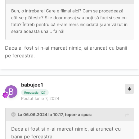
Bun, o întrebare! Care e filmul aici? Cum se procedează
cât se plătește? Și e doar masaj sau poți să faci și sex cu
fata? Întreb pentru că n-am mers niciodată și am văzut în
seara aceasta una... faină!
Daca ai fost si n-ai marcat nimic, ai aruncat cu banii
pe fereastra.
babujee1
Reputație: 127
Postat
Iunie 7, 2024
La 06.06.2024 la 10:17,
toporr
a spus:
Daca ai fost si n-ai marcat nimic, ai aruncat cu
banii pe fereastra.