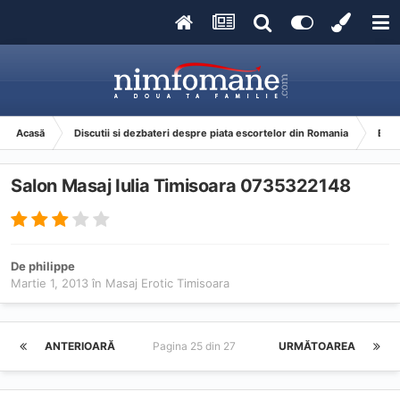
Acasă
Discutii si dezbateri despre piata escortelor din Romania
Esco
Salon Masaj Iulia Timisoara 0735322148
De
philippe
Martie 1, 2013
în
Masaj Erotic Timisoara
ANTERIOARĂ
Pagina 25 din 27
URMĂTOAREA