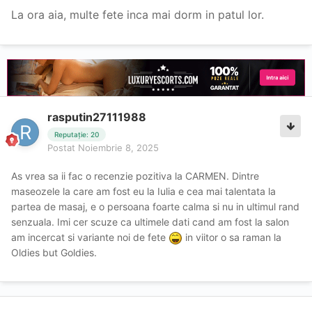
La ora aia, multe fete inca mai dorm in patul lor.
rasputin27111988
Reputație: 20
Postat
Noiembrie 8, 2025
As vrea sa ii fac o recenzie pozitiva la CARMEN. Dintre
maseozele la care am fost eu la Iulia e cea mai talentata la
partea de masaj, e o persoana foarte calma si nu in ultimul rand
senzuala. Imi cer scuze ca ultimele dati cand am fost la salon
am incercat si variante noi de fete
in viitor o sa raman la
Oldies but Goldies.