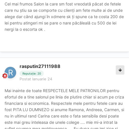
Cel mai frumos Salon la care sm fost vreodată păcat de fetele
care nu știu sa se comporte cu clienți am fete multe ai de unde
alege dar când ajungi în xdmere sk ți spune ca te costa 200 de
lei pentru atingeri mi se pare o nare păcăleală cu 500 de lei
nergi la o escorta ok .
rasputin27111988
Reputație: 20
Postat
Ianuarie 24
Mai inainte de toate RESPECTELE MELE PATRONILOR pentru
efortul de a tine salonul pe linia de plutire chiar si acum pe criza
financiara si economica. Respectele mele pentru fetele care au
fost PITA LU DUMNEZO si anume Ramona, Andreea, Carmen, si
nu in ultimul rand Carina care este o fata sensibila desi poate
este mai greu inteleasa de unele colege .... mie mi-a intrat la
suflet scumpa mea moldoveanca..... Eu dupa cum imi zice si