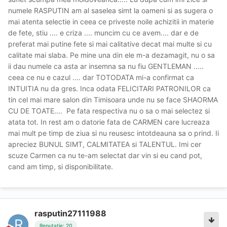
numele RASPUTIN am al saselea simt la oameni si as sugera o
mai atenta selectie in ceea ce priveste noile achizitii in materie
de fete, stiu .... e criza .... muncim cu ce avem.... dar e de
preferat mai putine fete si mai calitative decat mai multe si cu
calitate mai slaba. Pe mine una din ele m-a dezamagit, nu o sa
ii dau numele ca asta ar insemna sa nu fiu GENTLEMAN .....
ceea ce nu e cazul .... dar TOTODATA mi-a confirmat ca
INTUITIA nu da gres. Inca odata FELICITARI PATRONILOR ca
tin cel mai mare salon din Timisoara unde nu se face SHAORMA
CU DE TOATE.... Pe fata respectiva nu o sa o mai selectez si
atata tot. In rest am o datorie fata de CARMEN care lucreaza
mai mult pe timp de ziua si nu reusesc intotdeauna sa o prind. Ii
apreciez BUNUL SIMT, CALMITATEA si TALENTUL. Imi cer
scuze Carmen ca nu te-am selectat dar vin si eu cand pot,
cand am timp, si disponibilitate.
rasputin27111988
Reputație: 20