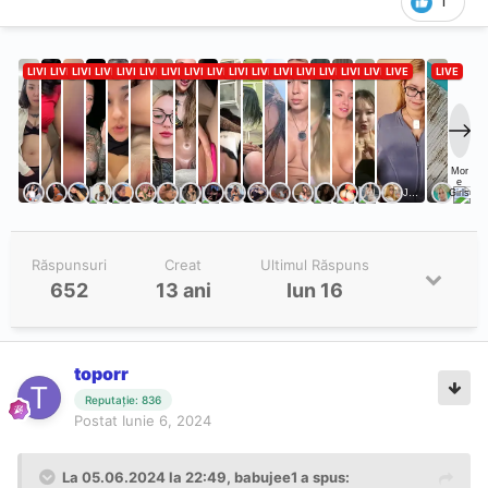
1
Răspunsuri
Creat
Ultimul Răspuns
652
13 ani
Iun 16
toporr
Reputație: 836
Postat
Iunie 6, 2024
La 05.06.2024 la 22:49,
babujee1
a spus: