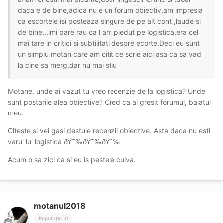
daca e de bine,adica nu e un forum obiectiv,am impresia
ca escortele isi posteaza singure de pe alt cont ,laude si
de bine...imi pare rau ca l am piedut pe logistica,era cel
mai tare in critici si subtilitati despre ecorte.Deci eu sunt
un simplu motan care am citit ce scrie aici asa ca sa vad
la cine sa merg,dar nu mai stiu
Motane, unde ai vazut tu vreo recenzie de la logistica? Unde
sunt postarile alea obiective? Cred ca ai gresit forumul, baiatul
meu.
Citeste si vei gasi destule recenzii obiective. Asta daca nu esti
varu' lu' logistica ðŸ˜‰ðŸ˜‰ðŸ˜‰
Acum o sa zici ca si eu is pestele cuiva.
motanul2018
Reputație: 0