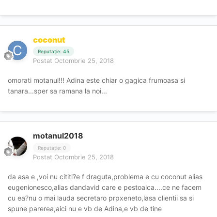
coconut
Reputație: 45
Postat
Octombrie 25, 2018
omorati motanul!!! Adina este chiar o gagica frumoasa si
tanara...sper sa ramana la noi...
motanul2018
Reputație: 0
Postat
Octombrie 25, 2018
da asa e ,voi nu cititi?e f draguta,problema e cu coconut alias
eugenionesco,alias dandavid care e pestoaica....ce ne facem
cu ea?nu o mai lauda secretaro prpxeneto,lasa clientii sa si
spune parerea,aici nu e vb de Adina,e vb de tine