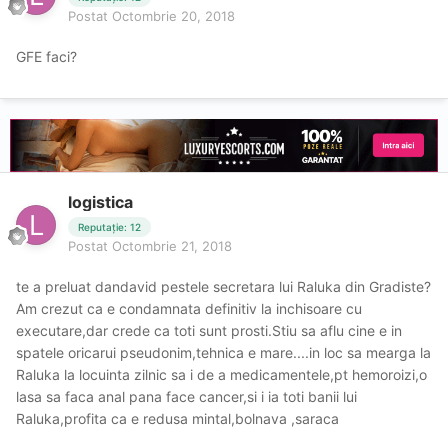
Postat
Octombrie 20, 2018
GFE faci?
logistica
Reputație: 12
Postat
Octombrie 21, 2018
te a preluat dandavid pestele secretara lui Raluka din Gradiste?
Am crezut ca e condamnata definitiv la inchisoare cu
executare,dar crede ca toti sunt prosti.Stiu sa aflu cine e in
spatele oricarui pseudonim,tehnica e mare....in loc sa mearga la
Raluka la locuinta zilnic sa i de a medicamentele,pt hemoroizi,o
lasa sa faca anal pana face cancer,si i ia toti banii lui
Raluka,profita ca e redusa mintal,bolnava ,saraca