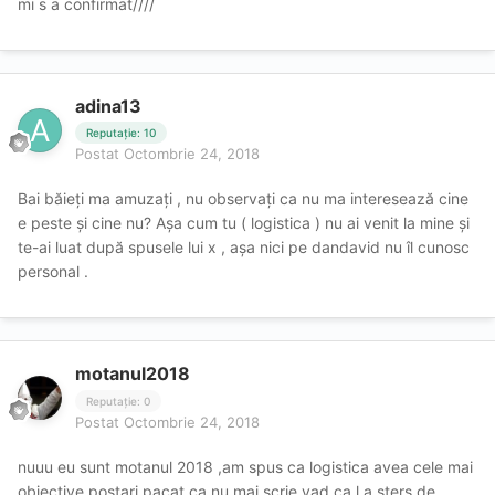
mi s a confirmat////
adina13
Reputație: 10
Postat
Octombrie 24, 2018
Bai băieți ma amuzați , nu observați ca nu ma interesează cine
e peste și cine nu? Așa cum tu ( logistica ) nu ai venit la mine și
te-ai luat după spusele lui x , așa nici pe dandavid nu îl cunosc
personal .
motanul2018
Reputație: 0
Postat
Octombrie 24, 2018
nuuu eu sunt motanul 2018 ,am spus ca logistica avea cele mai
obiective postari,pacat ca nu mai scrie,vad ca l a sters de