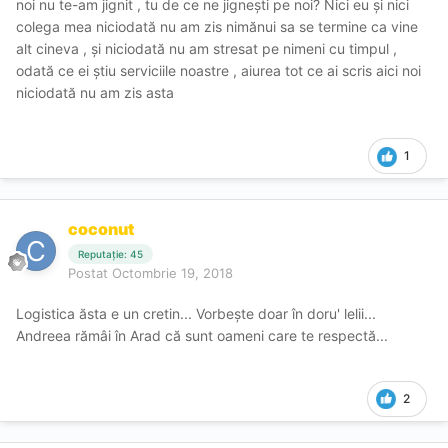
noi nu te-am jignit , tu de ce ne jignești pe noi? Nici eu și nici
colega mea niciodată nu am zis nimănui sa se termine ca vine
alt cineva , și niciodată nu am stresat pe nimeni cu timpul ,
odată ce ei știu serviciile noastre , aiurea tot ce ai scris aici noi
niciodată nu am zis asta
1
coconut
Reputație: 45
Postat
Octombrie 19, 2018
Logistica ăsta e un cretin... Vorbește doar în doru' lelii...
Andreea rămâi în Arad că sunt oameni care te respectă...
2