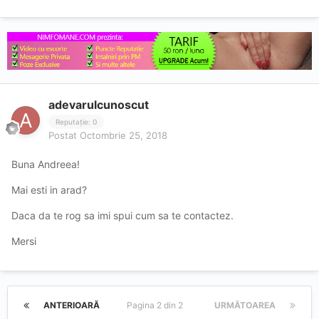
adevarulcunoscut
Reputație: 0
Postat
Octombrie 25, 2018
Buna Andreea!
Mai esti in arad?
Daca da te rog sa imi spui cum sa te contactez.
Mersi
ANTERIOARĂ
Pagina 2 din 2
URMĂTOAREA