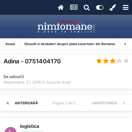
Acasă
Discutii si dezbateri despre piata escortelor din Romania
Esco
Adina - 0751404170
De
adina13
Septembrie 27, 2018
în
Escorte Arad
ANTERIOARĂ
Pagina 2 din 2
URMĂTOAREA
logistica