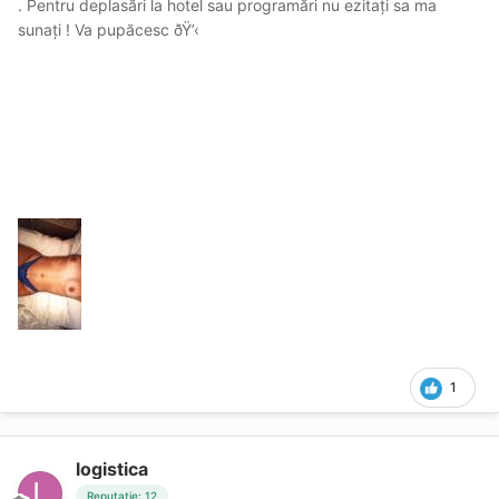
. Pentru deplasări la hotel sau programări nu ezitați sa ma
sunați ! Va pupăcesc ðŸ’‹
1
logistica
Reputație: 12