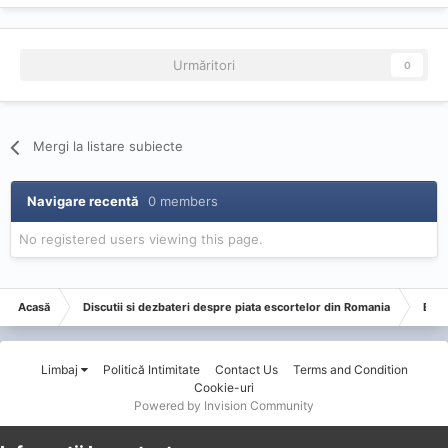
Urmăritori
0
Mergi la listare subiecte
Navigare recentă
0 members
No registered users viewing this page.
Acasă
Discutii si dezbateri despre piata escortelor din Romania
Esco
Limbaj
Politică Intimitate
Contact Us
Terms and Condition
Cookie-uri
Powered by Invision Community