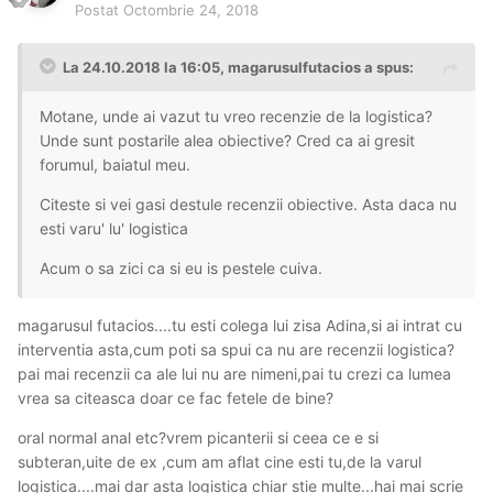
Postat
Octombrie 24, 2018
La 24.10.2018 la 16:05, magarusulfutacios a spus:
Motane, unde ai vazut tu vreo recenzie de la logistica?
Unde sunt postarile alea obiective? Cred ca ai gresit
forumul, baiatul meu.
Citeste si vei gasi destule recenzii obiective. Asta daca nu
esti varu' lu' logistica
Acum o sa zici ca si eu is pestele cuiva.
magarusul futacios....tu esti colega lui zisa Adina,si ai intrat cu
interventia asta,cum poti sa spui ca nu are recenzii logistica?
pai mai recenzii ca ale lui nu are nimeni,pai tu crezi ca lumea
vrea sa citeasca doar ce fac fetele de bine?
oral normal anal etc?vrem picanterii si ceea ce e si
subteran,uite de ex ,cum am aflat cine esti tu,de la varul
logistica....mai dar asta logistica chiar stie multe...hai mai scrie