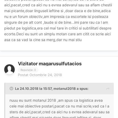
aici,pacat,cred ca aici nu s evrea adevarul sau sa aflam chestii
mai picante,doar linguseli ieftine si ,doar daca e de bine,adica
nu e un forum obiectiv,am impresia ca escortele isi posteaza
singure de pe alt cont ,laude si de bine...imi pare rau ca l am
piedut pe logistica,era cel mai tare in critici si subtilitati despre
ecorte.Deci eu sunt un simplu motan care am citit ce scrie aici
asa ca sa vad la cine sa merg,dar nu mai stiu
Vizitator magarusulfutacios
Reputație: 0
Postat
Octombrie 24, 2018
La 24.10.2018 la 15:57, motanul2018 a spus:
nuuu eu sunt motanul 2018 ,am spus ca logistica avea
cele mai obiective postari,pacat ca nu mai scrie,vad ca l a
sters de aici,pacat,cred ca aici nu s evrea adevarul sau sa
aflam chestii mai picante,doar linguseli ieftine si ,doar