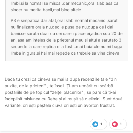
limbi,si la normal se misca ,dar mecanic,oral slab,asa ca
sincer nu merita banii,mai bine altele
PS e simpatica dar atat,oral slab normal mecanic ,sarut
nu,finalizare orala nu,deci e pusa pe nu,dupa ce i dai
banii.se saruta doar cu cei care i place ei,adica sub 20 de
ani,asa am inteles de la prietenul meu,si altul a sarutato 3
secunde la care replica ei a fost...mai baiatule nu mi baga
limba in gura,si hai mai repede ca trebuie sa vina cineva
Dacă tu crezi că cineva se mai ia după recenziile tale "din
auzite, de la prieteni" , te înșeli. Ți-am urmărit cu scârbă
postăriile de pe topicul "zeiței plăcerilor" , se pare că ți-ai
îndeplinit misiunea cu Rebe și ai reușit să o elimini. Sunt două
variante: ori ești peștele ciuva ori ești un avorton frustrat.
1
1