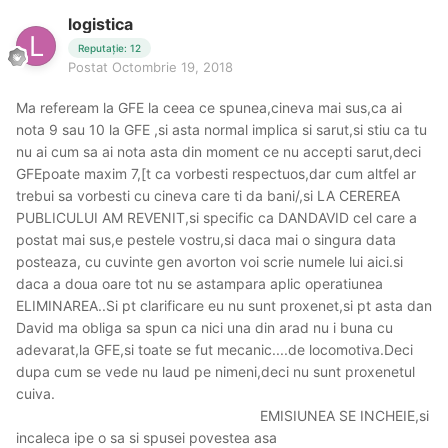
logistica
Reputație: 12
Postat
Octombrie 19, 2018
Ma refeream la GFE la ceea ce spunea,cineva mai sus,ca ai
nota 9 sau 10 la GFE ,si asta normal implica si sarut,si stiu ca tu
nu ai cum sa ai nota asta din moment ce nu accepti sarut,deci
GFEpoate maxim 7,[t ca vorbesti respectuos,dar cum altfel ar
trebui sa vorbesti cu cineva care ti da bani/,si LA CEREREA
PUBLICULUI AM REVENIT,si specific ca DANDAVID cel care a
postat mai sus,e pestele vostru,si daca mai o singura data
posteaza, cu cuvinte gen avorton voi scrie numele lui aici.si
daca a doua oare tot nu se astampara aplic operatiunea
ELIMINAREA..Si pt clarificare eu nu sunt proxenet,si pt asta dan
David ma obliga sa spun ca nici una din arad nu i buna cu
adevarat,la GFE,si toate se fut mecanic....de locomotiva.Deci
dupa cum se vede nu laud pe nimeni,deci nu sunt proxenetul
cuiva.
EMISIUNEA SE INCHEIE,si
incaleca ipe o sa si spusei povestea asa