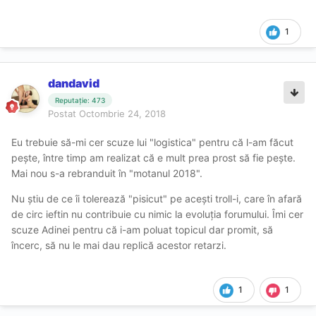
1
dandavid
Reputație: 473
Postat
Octombrie 24, 2018
Eu trebuie să-mi cer scuze lui "logistica" pentru că l-am făcut
pește, între timp am realizat că e mult prea prost să fie pește.
Mai nou s-a rebranduit în "motanul 2018".
Nu știu de ce îi tolerează "pisicut" pe acești troll-i, care în afară
de circ ieftin nu contribuie cu nimic la evoluția forumului. Îmi cer
scuze Adinei pentru că i-am poluat topicul dar promit, să
încerc, să nu le mai dau replică acestor retarzi.
1
1