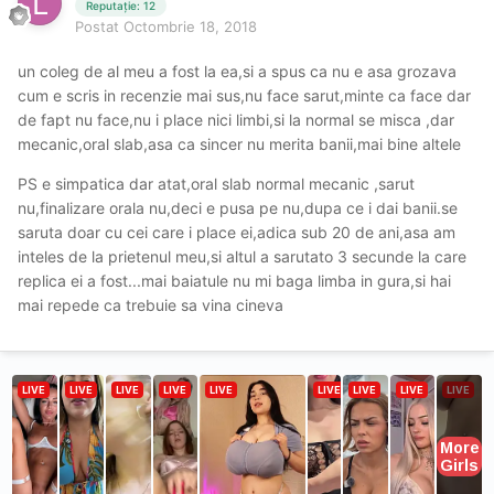
Reputație: 12
Postat
Octombrie 18, 2018
un coleg de al meu a fost la ea,si a spus ca nu e asa grozava
cum e scris in recenzie mai sus,nu face sarut,minte ca face dar
de fapt nu face,nu i place nici limbi,si la normal se misca ,dar
mecanic,oral slab,asa ca sincer nu merita banii,mai bine altele
PS e simpatica dar atat,oral slab normal mecanic ,sarut
nu,finalizare orala nu,deci e pusa pe nu,dupa ce i dai banii.se
saruta doar cu cei care i place ei,adica sub 20 de ani,asa am
inteles de la prietenul meu,si altul a sarutato 3 secunde la care
replica ei a fost...mai baiatule nu mi baga limba in gura,si hai
mai repede ca trebuie sa vina cineva