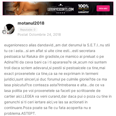
motanul2018
Reputație: 0
Postat
Octombrie 24, 2018
eugenionesco alias dandavid.,am dat derumul la S.E.T.I..nu stii
tu ce i asta...si am aflat si uite cine esti...esti secretara
pestoaica lui Raluka din gradiste,ce mamico ai preluat o pe
Adina?iti da ceva bani ca i ti apararea?e ok,acum noi suntem
troli daca scriem adevarul,si pestii si pestoaicele ca tine,mai
exact proxenetele ca tine,ca sa ne exprimam in termeni
juridici,sunt sinceri,si duc forumul pe culmile gloriei?de ce ma
lasa pisicutul?ce conteaza asta?intrebarea e alta...de ce va
lasa politia pe voi proxenetele sa faceti pe scriitoarele de
cartier aici.LEGEA va veni curand,dar daca pui o poza cu tine in
genunchi si ti ceri iertare aici,ve las sa actionati in
continuare.Poza poate sa fie cu fata acoperita nu e
problema.ASTEPT.