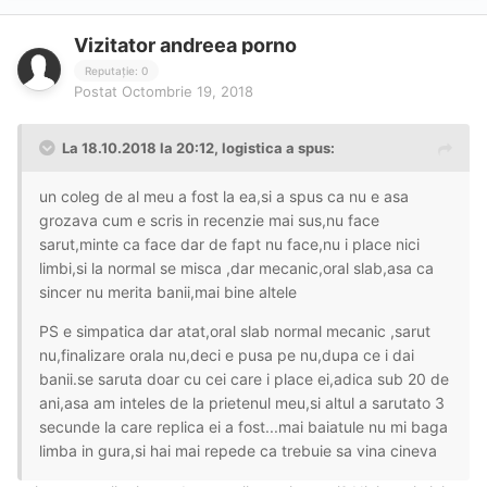
Vizitator andreea porno
Reputație: 0
Postat
Octombrie 19, 2018
La 18.10.2018 la 20:12, logistica a spus:
un coleg de al meu a fost la ea,si a spus ca nu e asa
grozava cum e scris in recenzie mai sus,nu face
sarut,minte ca face dar de fapt nu face,nu i place nici
limbi,si la normal se misca ,dar mecanic,oral slab,asa ca
sincer nu merita banii,mai bine altele
PS e simpatica dar atat,oral slab normal mecanic ,sarut
nu,finalizare orala nu,deci e pusa pe nu,dupa ce i dai
banii.se saruta doar cu cei care i place ei,adica sub 20 de
ani,asa am inteles de la prietenul meu,si altul a sarutato 3
secunde la care replica ei a fost...mai baiatule nu mi baga
limba in gura,si hai mai repede ca trebuie sa vina cineva