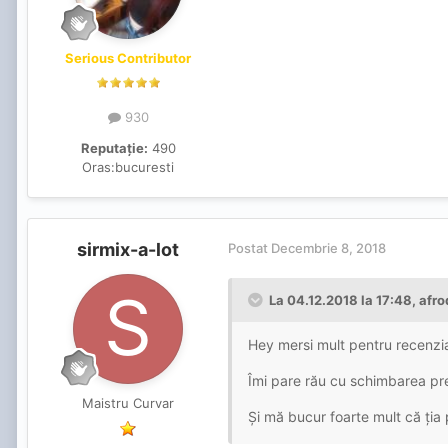
Serious Contributor
930
Reputație:
490
Oras:
bucuresti
sirmix-a-lot
Postat
Decembrie 8, 2018
La 04.12.2018 la 17:48, afro
Hey mersi mult pentru recenzia
Îmi pare rău cu schimbarea pre
Maistru Curvar
Și mă bucur foarte mult că ția 