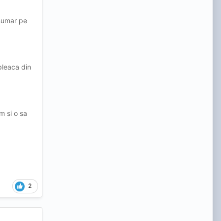
enumar pe
 pleaca din
m si o sa
2