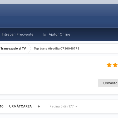
Intrebari Frecvente
Ajutor Online
Transexuale si TV
Top trans Afrodita 0736046778
Urmăritor
10
URMĂTOAREA
Pagina 5 din 177