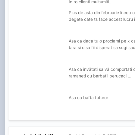
În ro clienti multumiti...
Plus de asta din februarie încep 
degete căte ts face accest lucru i
Asa ca daca tu o proclami pe x ca fi
tara si o sa fii disperat sa sugi sau 
Asa ca invătati sa vă comportati 
ramaneti cu barbatii perucaci ...
Asa ca bafta tuturor