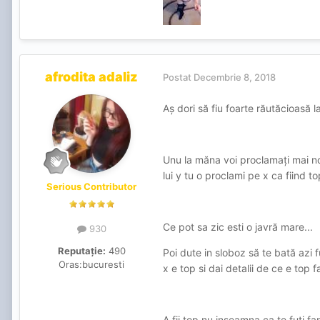
afrodita adaliz
Postat
Decembrie 8, 2018
Aș dori să fiu foarte răutăcioasă la
Unu la măna voi proclamați mai no
lui y tu o proclami pe x ca fiind top
Serious Contributor
Ce pot sa zic esti o javră mare...
930
Reputație:
490
Poi dute in sloboz să te bată azi 
Oras:
bucuresti
x e top si dai detalii de ce e top fa
A fii top nu inseamna ca te futi fa