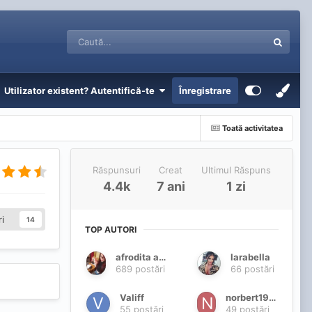
Utilizator existent? Autentifică-te
Înregistrare
Toată activitatea
Răspunsuri
Creat
Ultimul Răspuns
4.4k
7 ani
1 zi
i
14
TOP AUTORI
afrodita adaliz
larabella
689 postări
66 postări
Valiff
norbert1976us
55 postări
49 postări