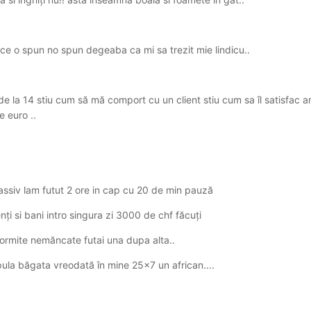
ce o spun no spun degeaba ca mi sa trezit mie lindicu..
 de la 14 stiu cum să mă comport cu un client stiu cum sa îl satisfac 
e euro ..
ssiv lam futut 2 ore in cap cu 20 de min pauză
nți si bani intro singura zi 3000 de chf făcuți
rmite nemăncate futai una dupa alta..
ula băgata vreodată în mine 25x7 un african....