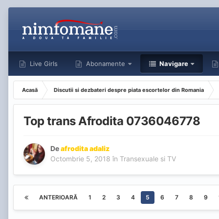
Live Girls
Abonamente
Navigare
Acasă
Discutii si dezbateri despre piata escortelor din Romania
Top trans Afrodita 0736046778
De
afrodita adaliz
Octombrie 5, 2018
în
Transexuale si TV
ANTERIOARĂ
1
2
3
4
5
6
7
8
9