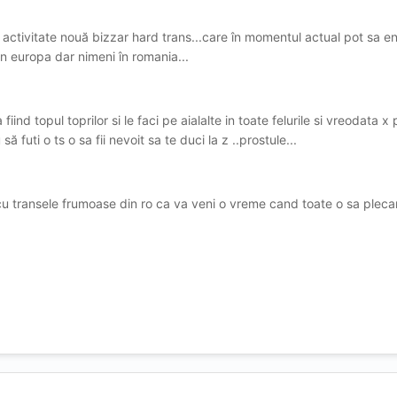
o activitate nouă bizzar hard trans...care în momentul actual pot sa 
n europa dar nimeni în romania...
ind topul toprilor si le faci pe aialalte in toate felurile si vreodata x
să futi o ts o sa fii nevoit sa te duci la z ..prostule...
cu transele frumoase din ro ca va veni o vreme cand toate o sa pleca