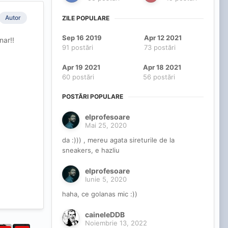
Autor
ZILE POPULARE
Sep 16 2019
Apr 12 2021
nar!!
91 postări
73 postări
Apr 19 2021
Apr 18 2021
60 postări
56 postări
POSTĂRI POPULARE
elprofesoare
Mai 25, 2020
da :))) , mereu agata sireturile de la
sneakers, e hazliu
elprofesoare
Iunie 5, 2020
haha, ce golanas mic :))
caineleDDB
Noiembrie 13, 2022