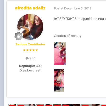
afrodita adaliz
Postat
Decembrie 6, 2018
ðŸ˜ŠðŸ˜ŠðŸ˜Š mulțumiri din nou cli
Goodes of beauty
Serious Contributor
930
Reputație:
490
Oras:
bucuresti