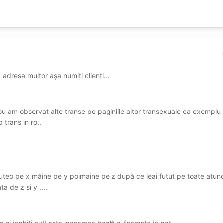
 adresa multor așa numiți clienți...
u am observat alte transe pe paginiile altor transexuale ca exemplu
 trans in ro..
futeo pe x măine pe y poimaine pe z după ce leai futut pe toate atunc
ta de z si y ....
ra si inghiți nu!! asta inseamna boală si foamete in gat..