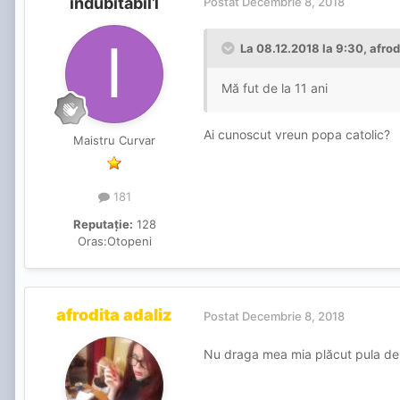
indubitabil1
Postat
Decembrie 8, 2018
La 08.12.2018 la 9:30, afrod
Mă fut de la 11 ani
Ai cunoscut vreun popa catolic?
Maistru Curvar
181
Reputație:
128
Oras:
Otopeni
afrodita adaliz
Postat
Decembrie 8, 2018
Nu draga mea mia plăcut pula de 