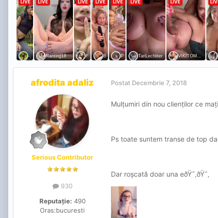
afrodita adaliz
Postat
Decembrie 7, 2018
Mulțumiri din nou clienților ce mați
Ps toate suntem transe de top dar 
Serious Contributor
Dar roșcată doar una eðŸ˜‚ðŸ˜‚
930
Reputație:
490
Oras:
bucuresti