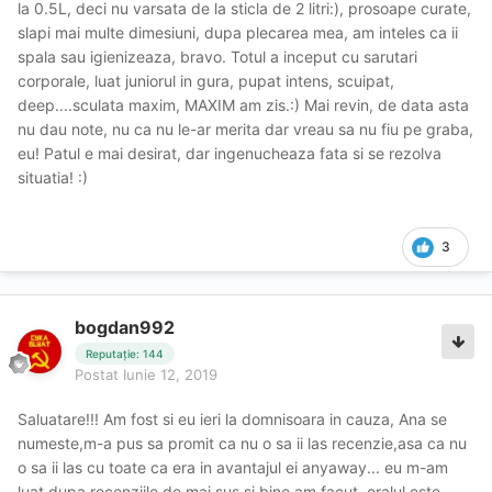
la 0.5L, deci nu varsata de la sticla de 2 litri:), prosoape curate,
slapi mai multe dimesiuni, dupa plecarea mea, am inteles ca ii
spala sau igienizeaza, bravo. Totul a inceput cu sarutari
corporale, luat juniorul in gura, pupat intens, scuipat,
deep....sculata maxim, MAXIM am zis.:) Mai revin, de data asta
nu dau note, nu ca nu le-ar merita dar vreau sa nu fiu pe graba,
eu! Patul e mai desirat, dar ingenucheaza fata si se rezolva
situatia! :)
3
bogdan992
Reputație: 144
Postat
Iunie 12, 2019
Saluatare!!! Am fost si eu ieri la domnisoara in cauza, Ana se
numeste,m-a pus sa promit ca nu o sa ii las recenzie,asa ca nu
o sa ii las cu toate ca era in avantajul ei anyaway... eu m-am
luat dupa recenziile de mai sus si bine am facut, oralul este