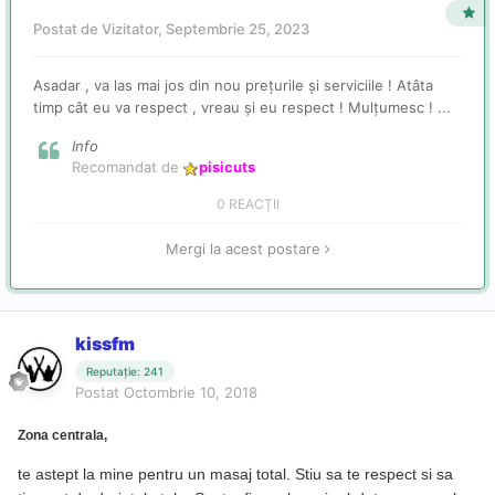
Postat de Vizitator,
Septembrie 25, 2023
Asadar , va las mai jos din nou prețurile și serviciile ! Atâta
timp cât eu va respect , vreau și eu respect ! Mulțumesc ! ...
Info
Recomandat de
pisicuts
0 REACȚII
Mergi la acest postare
kissfm
Reputație: 241
Postat
Octombrie 10, 2018
Zona centrala,
te astept la mine pentru un masaj total. Stiu sa te respect si sa