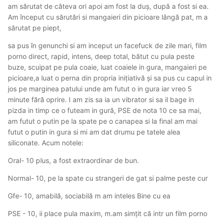
am sărutat de câteva ori apoi am fost la duș, după a fost si ea.
Am început cu sărutări si mangaieri din picioare lângă pat, m a
sărutat pe piept,
sa pus în genunchi si am inceput un facefuck de zile mari, film
porno direct, rapid, intens, deep total, bătut cu pula peste
buze, scuipat pe pula coaie, luat coaiele in gura, mangaieri pe
picioare,a luat o perna din propria inițiativă și sa pus cu capul in
jos pe marginea patului unde am futut o in gura iar vreo 5
minute fără oprire. I am zis sa ia un vibrator si sa il bage in
pizda in timp ce o futeam in gură, PSE de nota 10 ce sa mai,
am futut o putin pe la spate pe o canapea si la final am mai
futut o putin in gura si mi am dat drumu pe tatele alea
siliconate. Acum notele:
Oral- 10 plus, a fost extraordinar de bun.
Normal- 10, pe la spate cu strangeri de gat si palme peste cur
Gfe- 10, amabilă, sociabilă m am inteles Bine cu ea
PSE - 10, ii place pula maxim, m.am simțit că intr un film porno