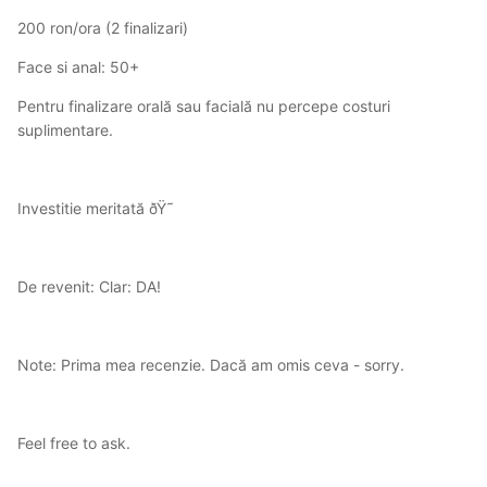
200 ron/ora (2 finalizari)
Face si anal: 50+
Pentru finalizare orală sau facială nu percepe costuri
suplimentare.
Investitie meritată ðŸ˜
De revenit: Clar: DA!
Note: Prima mea recenzie. Dacă am omis ceva - sorry.
Feel free to ask.