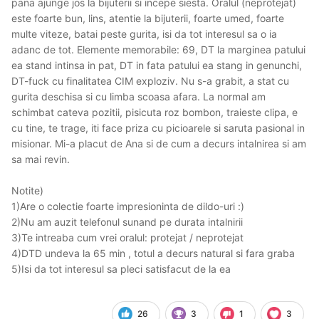
pana ajunge jos la bijuterii si incepe siesta. Oralul (neprotejat)
este foarte bun, lins, atentie la bijuterii, foarte umed, foarte
multe viteze, batai peste gurita, isi da tot interesul sa o ia
adanc de tot. Elemente memorabile: 69, DT la marginea patului
ea stand intinsa in pat, DT in fata patului ea stang in genunchi,
DT-fuck cu finalitatea CIM exploziv. Nu s-a grabit, a stat cu
gurita deschisa si cu limba scoasa afara. La normal am
schimbat cateva pozitii, pisicuta roz bombon, traieste clipa, e
cu tine, te trage, iti face priza cu picioarele si saruta pasional in
misionar. Mi-a placut de Ana si de cum a decurs intalnirea si am
sa mai revin.
Notite)
1)Are o colectie foarte impresioninta de dildo-uri :)
2)Nu am auzit telefonul sunand pe durata intalnirii
3)Te intreaba cum vrei oralul: protejat / neprotejat
4)DTD undeva la 65 min , totul a decurs natural si fara graba
5)Isi da tot interesul sa pleci satisfacut de la ea
26
3
1
3