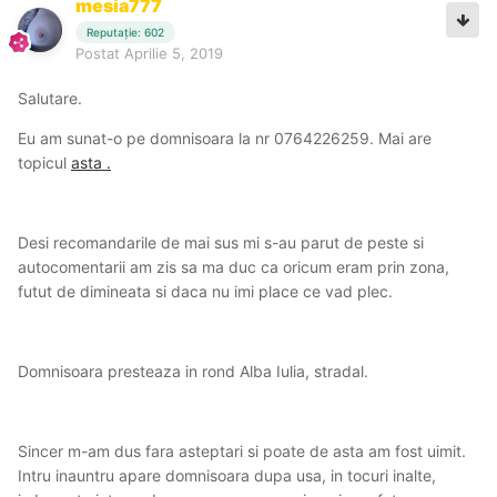
mesia777
Reputație: 602
Postat
Aprilie 5, 2019
Salutare.
Eu am sunat-o pe domnisoara la nr 0764226259. Mai are
topicul
asta .
Desi recomandarile de mai sus mi s-au parut de peste si
autocomentarii am zis sa ma duc ca oricum eram prin zona,
futut de dimineata si daca nu imi place ce vad plec.
Domnisoara presteaza in rond Alba Iulia, stradal.
Sincer m-am dus fara asteptari si poate de asta am fost uimit.
Intru inauntru apare domnisoara dupa usa, in tocuri inalte,