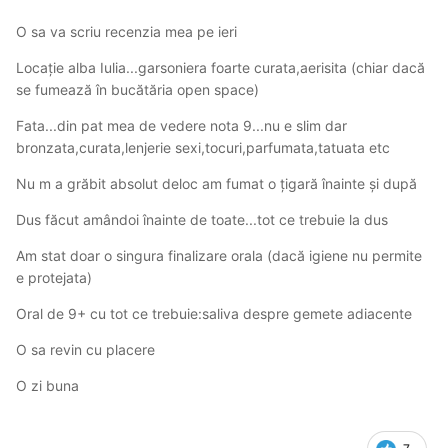
O sa va scriu recenzia mea pe ieri
Locație alba Iulia...garsoniera foarte curata,aerisita (chiar dacă
se fumează în bucătăria open space)
Fata...din pat mea de vedere nota 9...nu e slim dar
bronzata,curata,lenjerie sexi,tocuri,parfumata,tatuata etc
Nu m a grăbit absolut deloc am fumat o țigară înainte și după
Dus făcut amândoi înainte de toate...tot ce trebuie la dus
Am stat doar o singura finalizare orala (dacă igiene nu permite
e protejata)
Oral de 9+ cu tot ce trebuie:saliva despre gemete adiacente
O sa revin cu placere
O zi buna