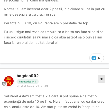
se scoala numai cand ma gandesc
Normal: 9, am incercat doar 2 pozitii, in picioare si una in pat cu
mine deasupra si cu cracii in sus
Per total 9.50-10, cu siguranta are o prestatie de top.
Eu unul sigur mai revin ca trebuie sa o las sa ma futa si ea si sa
ii incerc curuletul, sa nu mai zic ca abia astept sa o pun sa imi
faca iar un oral de neuitat de-al ei
5
bogdan992
Reputație: 144
Postat
Iunie 21, 2019
Salutare! Astăzi am fost a 2 a oara si pot spune a ca fost o
experiență de nota 10 pe linie. Nu am facut anal cu ea dar cred
ca si analul este de 10. Am stat putin se vorbă la început, ne