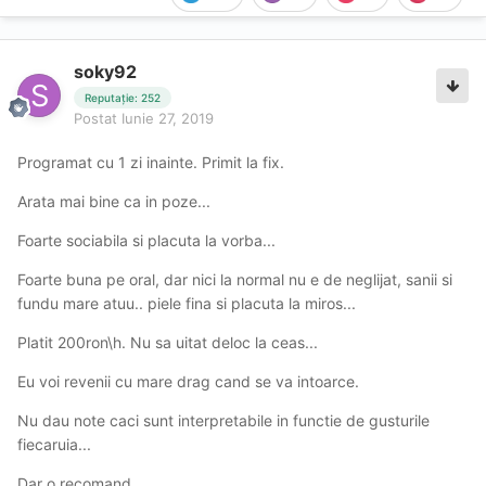
soky92
Reputație: 252
Postat
Iunie 27, 2019
Programat cu 1 zi inainte. Primit la fix.
Arata mai bine ca in poze...
Foarte sociabila si placuta la vorba...
Foarte buna pe oral, dar nici la normal nu e de neglijat, sanii si
fundu mare atuu.. piele fina si placuta la miros...
Platit 200ron\h. Nu sa uitat deloc la ceas...
Eu voi revenii cu mare drag cand se va intoarce.
Nu dau note caci sunt interpretabile in functie de gusturile
fiecaruia...
Dar o recomand ...