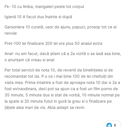
Fk- 10 cu limba, mangaieri peste tot corpul
Igienă 10 A facut dus înainte si după
Garsoniera 10 curată, usor de ajuns, papuci, prosop tot ce ai
nevoie
Pret-100 lei finalizare 200 lei ora plus 50 analul extra
Anal- nu am facut, dacă știam că a 2a vizită o sa iasă asa bine,
o anunțam că vreau si anal
Per total servicii de nota 10, de revenit da bineînțeles si de
recomandat tot da. P.s ce i mai bine 100 de lei cheltuiți din
viata mea. Prima intalnire a fost de aproape nota 10 dar a 2a a
fost extraodinara, deci pot sa spun ca a fost un film porno de
35 minute, 5 minute dus si stat de vorbă, 10 minute normal pe
la spate si 20 minute futut in gură la greu si o finalizare pe
țâțele alea mari de vis. Abia astept sa revin.
6