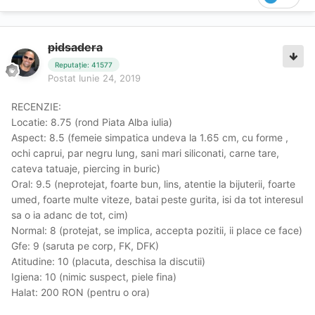
pidsadera
Reputație: 41577
Postat
Iunie 24, 2019
RECENZIE:
Locatie: 8.75 (rond Piata Alba iulia)
Aspect: 8.5 (femeie simpatica undeva la 1.65 cm, cu forme ,
ochi caprui, par negru lung, sani mari siliconati, carne tare,
cateva tatuaje, piercing in buric)
Oral: 9.5 (neprotejat, foarte bun, lins, atentie la bijuterii, foarte
umed, foarte multe viteze, batai peste gurita, isi da tot interesul
sa o ia adanc de tot, cim)
Normal: 8 (protejat, se implica, accepta pozitii, ii place ce face)
Gfe: 9 (saruta pe corp, FK, DFK)
Atitudine: 10 (placuta, deschisa la discutii)
Igiena: 10 (nimic suspect, piele fina)
Halat: 200 RON (pentru o ora)