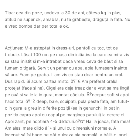
Tipa: cea din poze, undeva la 30 de ani, câteva kg in plus,
atitudine super ok, amabila, nu te grăbește, drăguță la fața. Nu
e vreo bomba dar per total e ok.
Acțiunea: M-a așteptat in dress-uri, pantofi cu toc, tot ce
trebuie. Lăsat 100 ron pe masa din initiativa la care ea mi-a zis
sa stau linistit si m-a intrebat daca vreau ceva de băut si sa
fumam o țigară. Servit un pahar cu apa, abia fumasem înainte
să urc. Eram pe graba. I-am zis ca stau doar pentru un oral.
Dus rapid. Si acum partea misto. ðŸ˜€ Am preferat oralul
protejat (face si ne). Gigel era deja treaz dar a vrut sa ma lingă
pe ouă si sa le ia in gura, montat căciula. ÃŽnceput soft si apoi
haos total ðŸ˜Ž deep, bale, scuipati, pula peste fata, am futut-
o in gura la greu in diferite poziții (ea in genunchi, in pat in
pozitia capra apoi cu capul pe marginea patului) la cerere ei.
Apoi zarit, pe noptieră 4-5 dildo'uri.ðŸ¤” Hai la joaca, fata mea!
Am ales: mare dildo â˜» si unul cu dimensiuni normale. A
început să își bage pe gât puleaza aia normală, a bălit-o, apoi