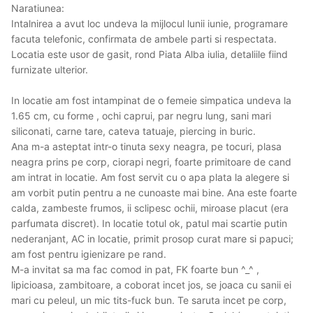
Naratiunea:
Intalnirea a avut loc undeva la mijlocul lunii iunie, programare
facuta telefonic, confirmata de ambele parti si respectata.
Locatia este usor de gasit, rond Piata Alba iulia, detaliile fiind
furnizate ulterior.
In locatie am fost intampinat de o femeie simpatica undeva la
1.65 cm, cu forme , ochi caprui, par negru lung, sani mari
siliconati, carne tare, cateva tatuaje, piercing in buric.
Ana m-a asteptat intr-o tinuta sexy neagra, pe tocuri, plasa
neagra prins pe corp, ciorapi negri, foarte primitoare de cand
am intrat in locatie. Am fost servit cu o apa plata la alegere si
am vorbit putin pentru a ne cunoaste mai bine. Ana este foarte
calda, zambeste frumos, ii sclipesc ochii, miroase placut (era
parfumata discret). In locatie totul ok, patul mai scartie putin
nederanjant, AC in locatie, primit prosop curat mare si papuci;
am fost pentru igienizare pe rand.
M-a invitat sa ma fac comod in pat, FK foarte bun ^_^ ,
lipicioasa, zambitoare, a coborat incet jos, se joaca cu sanii ei
mari cu peleul, un mic tits-fuck bun. Te saruta incet pe corp,