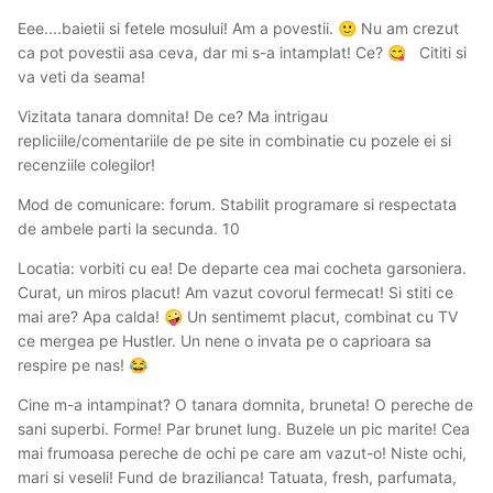
Eee....baietii si fetele mosului! Am a povestii.
Nu am crezut
🙂
ca pot povestii asa ceva, dar mi s-a intamplat! Ce?
Cititi si
😋
va veti da seama!
Vizitata tanara domnita! De ce? Ma intrigau
repliciile/comentariile de pe site in combinatie cu pozele ei si
recenziile colegilor!
Mod de comunicare: forum. Stabilit programare si respectata
de ambele parti la secunda. 10
Locatia: vorbiti cu ea! De departe cea mai cocheta garsoniera.
Curat, un miros placut! Am vazut covorul fermecat! Si stiti ce
mai are? Apa calda!
Un sentimemt placut, combinat cu TV
🤪
ce mergea pe Hustler. Un nene o invata pe o caprioara sa
respire pe nas!
😂
Cine m-a intampinat? O tanara domnita, bruneta! O pereche de
sani superbi. Forme! Par brunet lung. Buzele un pic marite! Cea
mai frumoasa pereche de ochi pe care am vazut-o! Niste ochi,
mari si veseli! Fund de brazilianca! Tatuata, fresh, parfumata,