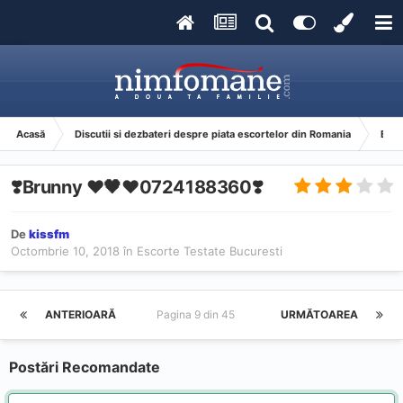
Acasă
Discutii si dezbateri despre piata escortelor din Romania
Esco
❣️Brunny ❤️🖤❤️0724188360❣️
De
kissfm
Octombrie 10, 2018
în
Escorte Testate Bucuresti
ANTERIOARĂ
Pagina 9 din 45
URMĂTOAREA
Postări Recomandate