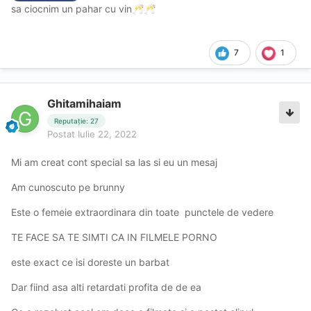
sa ciocnim un pahar cu vin
🥂
🥂
7
1
Ghitamihaiam
Reputație: 27
Postat
Iulie 22, 2022
Mi am creat cont special sa las si eu un mesaj
Am cunoscuto pe brunny
Este o femeie extraordinara din toate punctele de vedere
TE FACE SA TE SIMTI CA IN FILMELE PORNO
este exact ce isi doreste un barbat
Dar fiind asa alti retardati profita de de ea