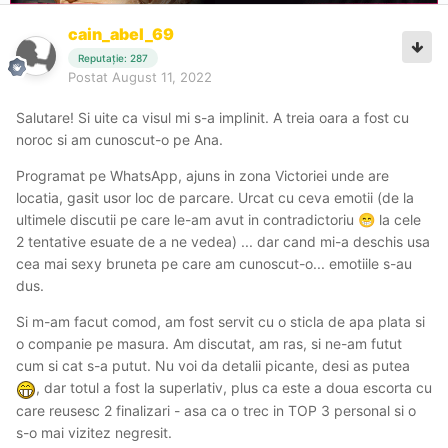
cain_abel_69
Reputație: 287
Postat
August 11, 2022
Salutare! Si uite ca visul mi s-a implinit. A treia oara a fost cu
noroc si am cunoscut-o pe Ana.
Programat pe WhatsApp, ajuns in zona Victoriei unde are
locatia, gasit usor loc de parcare. Urcat cu ceva emotii (de la
ultimele discutii pe care le-am avut in contradictoriu
la cele
😁
2 tentative esuate de a ne vedea) ... dar cand mi-a deschis usa
cea mai sexy bruneta pe care am cunoscut-o... emotiile s-au
dus.
Si m-am facut comod, am fost servit cu o sticla de apa plata si
o companie pe masura. Am discutat, am ras, si ne-am futut
cum si cat s-a putut. Nu voi da detalii picante, desi as putea
, dar totul a fost la superlativ, plus ca este a doua escorta cu
care reusesc 2 finalizari - asa ca o trec in TOP 3 personal si o
s-o mai vizitez negresit.