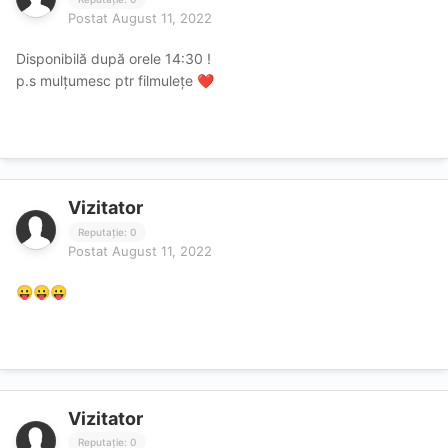
Postat
August 11, 2022
Disponibilă după orele 14:30 !
p.s mulțumesc ptr filmulețe
❤️
Vizitator
Reputație: 0
Postat
August 11, 2022
😛
😛
😛
Vizitator
Reputație: 0