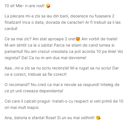
10 ei! Mie- n-are rost!
🤪
La plecare mi-a zis sa iau din bani, deoarece nu fusesera 2
finalizari! Inca o data, dovada de caracter! Ar fi trebuit sa ii las
cardul!
Ce sa mai zic? Am stat aproape 2 ore!
Am vorbit de toate!
🤩
M-am simtit ca la o iubita! Parca ne stiam de cand lumea si
pamantul! Nu am crezut vreodata ca pot acorda 10 pe linie! Voi
regreta? Da! Ca nu m-am dus mai devreme!
Aaa...mi-a zis sa nu scriu recenzie! M-a rugat sa nu scriu! Dar
ce e corect, trebuie sa fie corect!
O recomand? Nu cred ca mai e nevoie sa raspund! Inteleg de
ce pt unii creeaza dependenta!
Cei care ii calcati pragul- tratati-o cu respect si veti primii de 10
ori mai mult inapoi.
Ana, datoria e sfanta! Rose! Si un eu mai odihnit!
😘