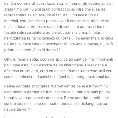
cand a considerat acest lucru insa, din punct de vedere juridic ,
atata timp cat nu exista un contract scris intre tine si ea de
reprezentare sa zic asa, ce ai facut tu , cu acest tip de
material, este incriminat penal si vor fi consecinte, daca te va
da in judecata. Au fost n cazuri de soti care au pus video cu
fostele sotii sau iubite si au pierdut pana la urma. In plus, in
nervozitatea ta, te incriminezi cu tot felul de amenintari. In clipa
de fata, si daca vine un boschetar si ii da Anei o palma, tu vei fi
printre suspecti. Asta iti doresti ?
Omule, familia(sotia, copiii ca spui ca ai) sunt cei mai importanti
pe lumea asta, nu o escorta de pe nimfomane. Chiar daca a
aflat sau nu sotia ta, cred ca cel mai frumos lucru este sa ii ceri
scuze in primul rand sotiei tale, Anei si sa mergi pe drumul tau.
Retine ca toata activitatea “barbatilor” de pe acest forum nu
este decat o perdea de fum, escortele nu dau doi bani pe voi,
banul si viata personala primeaza. De ce acordati credit unor
suflete straine in timp ce, poate, persoanele de langa voi au
nevoie de voi ?