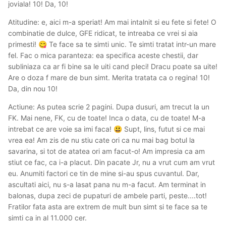
joviala! 10! Da, 10!
Atitudine: e, aici m-a speriat! Am mai intalnit si eu fete si fete! O
combinatie de dulce, GFE ridicat, te intreaba ce vrei si aia
primesti!
Te face sa te simti unic. Te simti tratat intr-un mare
😋
fel. Fac o mica paranteza: ea specifica aceste chestii, dar
subliniaza ca ar fi bine sa le uiti cand pleci! Dracu poate sa uite!
Are o doza f mare de bun simt. Merita tratata ca o regina! 10!
Da, din nou 10!
Actiune: As putea scrie 2 pagini. Dupa dusuri, am trecut la un
FK. Mai nene, FK, cu de toate! Inca o data, cu de toate! M-a
intrebat ce are voie sa imi faca!
Supt, lins, futut si ce mai
😃
vrea ea! Am zis de nu stiu cate ori ca nu mai bag botul la
savarina, si tot de atatea ori am facut-o! Am impresia ca am
stiut ce fac, ca i-a placut. Din pacate Jr, nu a vrut cum am vrut
eu. Anumiti factori ce tin de mine si-au spus cuvantul. Dar,
ascultati aici, nu s-a lasat pana nu m-a facut. Am terminat in
balonas, dupa zeci de pupaturi de ambele parti, peste....tot!
Fratilor fata asta are extrem de mult bun simt si te face sa te
simti ca in al 11.000 cer.