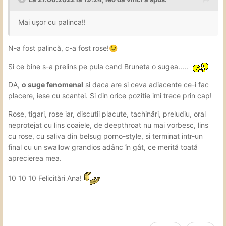
Mai ușor cu palinca!!
N-a fost palincă, c-a fost rose!
😉
Si ce bine s-a prelins pe pula cand Bruneta o sugea.....
DA,
o suge fenomenal
si daca are si ceva adiacente ce-i fac
placere, iese cu scantei. Si din orice pozitie imi trece prin cap!
Rose, tigari, rose iar, discutii placute, tachinări, preludiu, oral
neprotejat cu lins coaiele, de deepthroat nu mai vorbesc, lins
cu rose, cu saliva din belsug porno-style, si terminat intr-un
final cu un swallow grandios adânc în gât, ce merită toată
aprecierea mea.
10 10 10 Felicitări Ana!