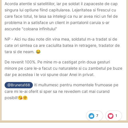
Acorda atentie si satelitiilor, iar pe soldat il zapaceste de cap
singura lui optiune fiind capitularea. Lejeritatea si firescul cu
care face totul, te lasa sa intelegi ca nu ar avea nici un fel de
problema in a satisface un client in pantalonii caruia s-ar
ascunde "coloana infinitului"
NP - Aici nu dau note din vina mea, soldatul m-a tradat si de
cate ori simtea ca are caciulita batea in retragere, tradator de
tara si de neam.
😂
De revenit 100%. Pe mine m-a castigat prin doua gesturi
minore pe care le-a facut cu naturalete si cu zambetul pe buze
dar pe acestea i le voi spune doar Anei in privat.
iti multumesc pentru momentele frumoase pe
@Bruneta168
care mi le-ai oferit si sper sa ne revedem cat mai curand
posibil!
😘
🤗
7
1