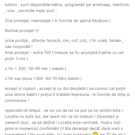
Iubirici , sunt disponibila mâine, programări pe whatsaap, telefonic
, sms , serviciile mele sunt
:
Oral protejat/ neprotejat ( in funcție de igiena fiecăruia )
Normal protejat !!!
orice poziție , diferite fantezii, cim, cof, cob, ( fin orală, faciala ,
sau corporală !
Anal protejat - extra 150 ( trebuie sa fiu anunțată înainte cu cel
puțin 3 ore )
o fin = 200 -30-40 min ( maxim )
o fin sau doua =300 -60-70 min( maxim )
accept și cupluri , accept și cu doi deodată ( sa cunosc cel puțin
unul dintre baieti ) prețul îl stabilim împreuna , in funcție de timp și
comunicare !
repectati-mi timpul , iar eu voi da tot ce pot sa ne simțim bine !
Locatia nu este lux, dar avem tot ce ne trebuie ! Obsedații și
oamenii duși , sa se abțină ! Locația este centrală , însă o veți
primi in momentul confirmării !!! Ma deranjați decât dacă vreti o
programare ! Nu sunt slim , nu sunt puștoaica
am 37 de ani !