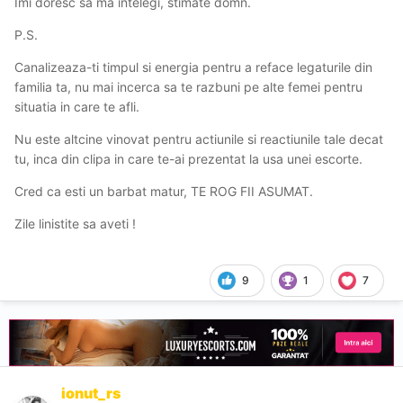
Imi doresc sa ma intelegi, stimate domn.
P.S.
Canalizeaza-ti timpul si energia pentru a reface legaturile din
familia ta, nu mai incerca sa te razbuni pe alte femei pentru
situatia in care te afli.
Nu este altcine vinovat pentru actiunile si reactiunile tale decat
tu, inca din clipa in care te-ai prezentat la usa unei escorte.
Cred ca esti un barbat matur, TE ROG FII ASUMAT.
Zile linistite sa aveti !
9
1
7
ionut_rs