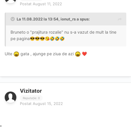
Postat
August 11, 2022
La 11.08.2022 la 13:54,
ionut_rs
a spus:
Bruneto o "prajitura rozalie" nu s-a vazut de mult la tine
pe pagina
😎
😎
😎
😘
🤣
🤣
🤣
Uite
gata , ajunge pe ziua de azi
❤️
Vizitator
Reputație: 0
Postat
August 15, 2022