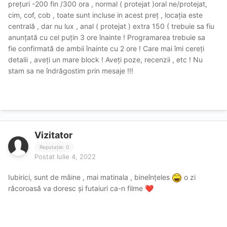
prețuri -200 fin /300 ora
, normal
( protejat )oral ne/protejat,
cim, cof, cob , toate sunt incluse in acest preț , locația este
centrală , dar nu lux , anal ( protejat ) extra 150 ( trebuie sa fiu
anunțată cu cel puțin 3 ore înainte
!
Programarea trebuie sa
fie confirmată de ambii înainte cu 2 ore ! Care mai îmi cereți
detalii , aveți un mare block ! Aveți poze, recenzii , etc ! Nu
stam sa ne îndrăgostim prin mesaje !!!
Vizitator
Reputație: 0
Postat
Iulie 4, 2022
Iubirici, sunt de mâine , mai matinala , bineînțeles
o zi
răcoroasă va doresc și futaiuri ca-n filme
❤️