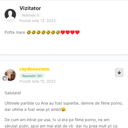
Vizitator
Reputație: 0
Postat
Iulie 13, 2022
Pofta mare
🤣
🤣
🤣
🤣
🤣
🤣
🤣
♥️
♥️
♥️
♥️
raydonovann
Reputație: 541
Postat
Iulie 15, 2022
Salutare!
Ultimele partide cu Ana au fost superbe, demne de filme porno,
dar ultima a fost wow pt ambii
.
😄
De cum am intrat pe usa, tv ul era pe filme porno, ne am
sărutat puțin, apoi am mai stat de vb dar nu prea mult pt ca