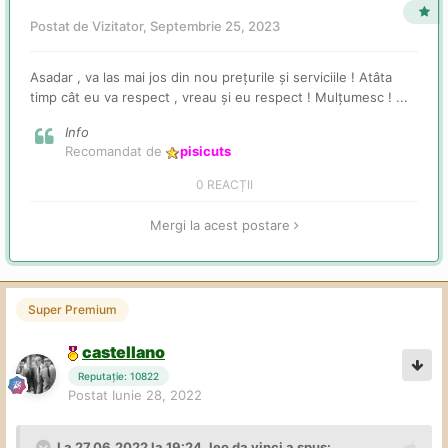
Postat de Vizitator,
Septembrie 25, 2023
Asadar , va las mai jos din nou prețurile și serviciile ! Atâta
timp cât eu va respect , vreau și eu respect ! Mulțumesc ! ...
Info
Recomandat de
pisicuts
0 REACȚII
Mergi la acest postare
Super Premium
castellano
Reputație: 10822
Postat
Iunie 28, 2022
La 27.06.2022 la 19:24,
leo da vinci
a spus: