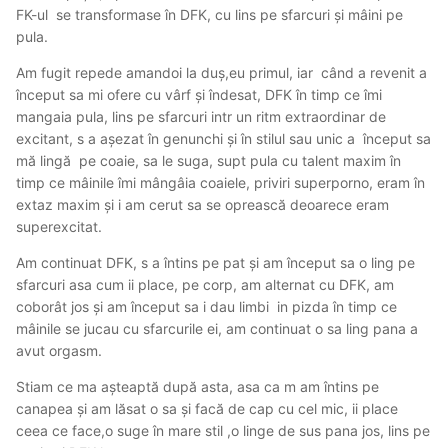
FK-ul se transformase în DFK, cu lins pe sfarcuri și mâini pe
pula.
Am fugit repede amandoi la duș,eu primul, iar când a revenit a
început sa mi ofere cu vârf și îndesat, DFK în timp ce îmi
mangaia pula, lins pe sfarcuri intr un ritm extraordinar de
excitant, s a așezat în genunchi și în stilul sau unic a început sa
mă lingă pe coaie, sa le suga, supt pula cu talent maxim în
timp ce mâinile îmi mângâia coaiele, priviri superporno, eram în
extaz maxim și i am cerut sa se oprească deoarece eram
superexcitat.
Am continuat DFK, s a întins pe pat și am început sa o ling pe
sfarcuri asa cum ii place, pe corp, am alternat cu DFK, am
coborât jos și am început sa i dau limbi in pizda în timp ce
mâinile se jucau cu sfarcurile ei, am continuat o sa ling pana a
avut orgasm.
Stiam ce ma așteaptă după asta, asa ca m am întins pe
canapea și am lăsat o sa și facă de cap cu cel mic, ii place
ceea ce face,o suge în mare stil ,o linge de sus pana jos, lins pe