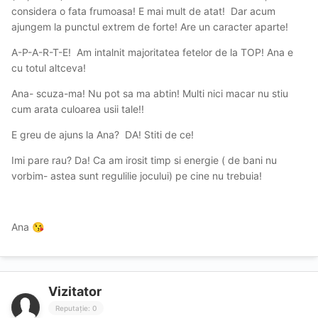
considera o fata frumoasa! E mai mult de atat! Dar acum
ajungem la punctul extrem de forte! Are un caracter aparte!
A-P-A-R-T-E! Am intalnit majoritatea fetelor de la TOP! Ana e
cu totul altceva!
Ana- scuza-ma! Nu pot sa ma abtin! Multi nici macar nu stiu
cum arata culoarea usii tale!!
E greu de ajuns la Ana? DA! Stiti de ce!
Imi pare rau? Da! Ca am irosit timp si energie ( de bani nu
vorbim- astea sunt regulilie jocului) pe cine nu trebuia!
Ana
😘
Vizitator
Reputație: 0