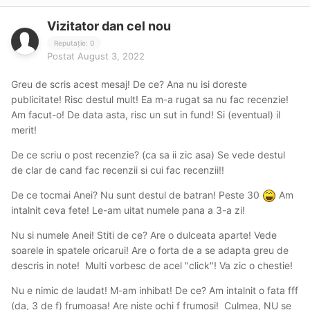
Vizitator dan cel nou
Reputație: 0
Postat
August 3, 2022
Greu de scris acest mesaj! De ce? Ana nu isi doreste
publicitate! Risc destul mult! Ea m-a rugat sa nu fac recenzie!
Am facut-o! De data asta, risc un sut in fund! Si (eventual) il
merit!
De ce scriu o post recenzie? (ca sa ii zic asa) Se vede destul
de clar de cand fac recenzii si cui fac recenzii!!
De ce tocmai Anei? Nu sunt destul de batran! Peste 30
Am
intalnit ceva fete! Le-am uitat numele pana a 3-a zi!
Nu si numele Anei! Stiti de ce? Are o dulceata aparte! Vede
soarele in spatele oricarui! Are o forta de a se adapta greu de
descris in note! Multi vorbesc de acel "click"! Va zic o chestie!
Nu e nimic de laudat! M-am inhibat! De ce? Am intalnit o fata fff
(da, 3 de f) frumoasa! Are niste ochi f frumosi! Culmea, NU se