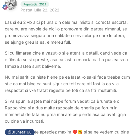
Reputație: 2521
Postat
Iulie 22, 2022
Las si eu 2 vb aici pt una din cele mai misto si corecta escorta,
care nu are nevoie de nici-o promovare din partea nimanui, se
promoveaza singura prin calitatea serviicilor pe care le ofera,
se ajunge greu la ea, e mereu full.
Si cu filmarea cine a vazut-o si e atent la detalii, cand vede ca
e filmata se si opreste, asa ca lasti-o moarta ca l-a pus ea sa o
filmeze astea sunt baliverne.
Nu mai sariti ca niste hiene pe ea lasati-o sa-si faca treaba cum
stie ea mai bine ca sunt sigur ca toti care ati fost la ea v-a
respectat si v-a tratat regeste pe toti ca sa fiti multumiti.
Si va spun la aștea mai noi pe forum vedeti ca Bruneta e o
Razboinica si a dus multe razboaie de gherila pe forum in
momentul de fata nu prea mai are ce pierde asa ca aveti grija
cu cine va incurcati.
te apreciez maxim
si sa ne vedem cu bine
❤️
😘
@Bruneta168