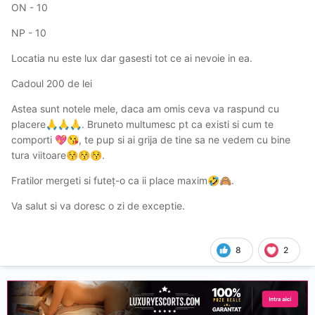
ON - 10
NP - 10
Locatia nu este lux dar gasesti tot ce ai nevoie in ea.
Cadoul 200 de lei
Astea sunt notele mele, daca am omis ceva va raspund cu
placere
. Bruneto multumesc pt ca existi si cum te
🙏
🙏
🙏
comporti
, te pup si ai grija de tine sa ne vedem cu bine
💖
😘
tura viitoare
.
😚
😚
😚
Fratilor mergeti si futeț-o ca ii place maxim
.
🤣
🙈
Va salut si va doresc o zi de exceptie.
8
2