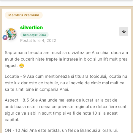
Membru Premium
silverlion
Reputație: 2963
Postat
Iulie 4, 2022
Saptamana trecuta am reusit sa o vizitez pe Ana chiar daca am
avut de cucerit niste trepte la intrarea in bloc si un lift mult prea
ingust.
😁
Locatie - 9 Asa cum mentioneaza si titulara topicului, locatia nu
este lux dar este ce trebuie, nu ai nevoie de nimic mai mult ca
sa te simti bine in compania Anei.
Aspect - 8.5 Stie Ana unde mai este de lucrat iar la cat de
ambitioasa este in ceea ce priveste regimul de detoxifiere sunt
sigur ca va slabi in scurt timp si va fi de nota 10 si la acest
capitol.
ON - 10 Aici Ana este artista, un fel de Brancusi al orarului.