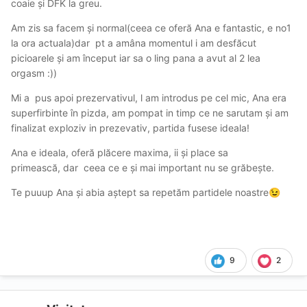
coaie și DFK la greu.
Am zis sa facem și normal(ceea ce oferă Ana e fantastic, e no1
la ora actuala)dar pt a amâna momentul i am desfăcut
picioarele și am început iar sa o ling pana a avut al 2 lea
orgasm :))
Mi a pus apoi prezervativul, l am introdus pe cel mic, Ana era
superfirbinte în pizda, am pompat in timp ce ne sarutam și am
finalizat exploziv in prezevativ, partida fusese ideala!
Ana e ideala, oferă plăcere maxima, ii și place sa
primească, dar ceea ce e și mai important nu se grăbește.
Te puuup Ana și abia aștept sa repetăm partidele noastre
😉
9
2