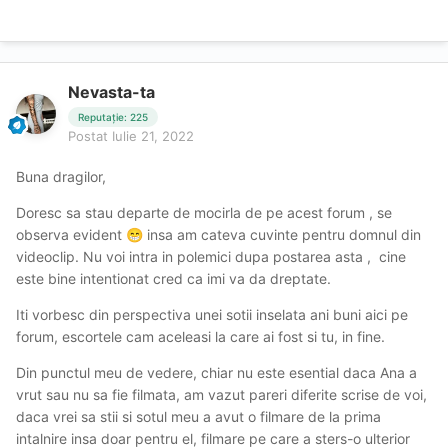
Nevasta-ta
Reputație: 225
Postat
Iulie 21, 2022
Buna dragilor,
Doresc sa stau departe de mocirla de pe acest forum , se
observa evident
insa am cateva cuvinte pentru domnul din
😁
videoclip. Nu voi intra in polemici dupa postarea asta , cine
este bine intentionat cred ca imi va da dreptate.
Iti vorbesc din perspectiva unei sotii inselata ani buni aici pe
forum, escortele cam aceleasi la care ai fost si tu, in fine.
Din punctul meu de vedere, chiar nu este esential daca Ana a
vrut sau nu sa fie filmata, am vazut pareri diferite scrise de voi,
daca vrei sa stii si sotul meu a avut o filmare de la prima
intalnire insa doar pentru el, filmare pe care a sters-o ulterior