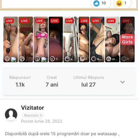
10
1
Răspunsuri
Creat
Ultimul Răspuns
1.1k
7 ani
Iul 27
Vizitator
Reputație: 0
Postat
Iunie 28, 2022
Disponibilă după orele 15 programări doar pe watasaap ,