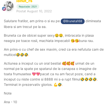
ionut_rs
Reputație: 2521
Postat
August 10, 2022
Salutare fratilor, am prins-o si eu pe
dimineata
@Bruneta168
libera si am trecut pe la ea.
Bruneta ca de obicei super sexy
, imbracata in plasa
🤤
🤤
neagra pe toace rosii, machiata impecabil
buna rau.
😘
😘
Am prins-o cu chef de sex maxim, cred ca era nefututa cam de
multicel
.
🤣
🤣
🤣
Actiunea a inceput cu un oral bestial
urmat de un
🥰
🥰
🥰
normal pe la spate pe spatarul de la canapea o imagine de
toata frumusetea
pacat ca nu am facut poze, cand a
💖
💖
inceput cu niste contre si 8888 mi s-a rupt filmul
.
🤣
🤣
🤣
🤣
Terminat in prezervativ glorios.
.
💪
🤣
Note
Ana - 10