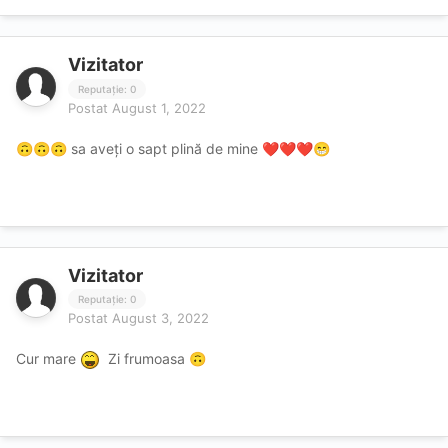
Vizitator
Reputație: 0
Postat
August 1, 2022
sa aveți o sapt plină de mine
🙃
🙃
🙃
❤️
❤️
❤️
😁
Vizitator
Reputație: 0
Postat
August 3, 2022
Cur mare
Zi frumoasa
🙃