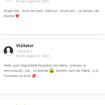
Postat
August 4, 2022
Dragii mei , revin de marți -miercuri , anunț aici , va doresc zile
linistite
❤️
Vizitator
Reputație: 0
Postat
August 8, 2022
Hello, sunt disponibilă începând de mâine , primesc și
necunoscuți , dar , cu atenție
teoretic sunt de mâine , o zi
frumoasa sa aveți
💋