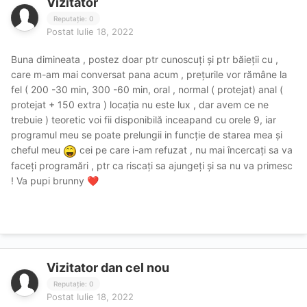
Vizitator
Reputație: 0
Postat
Iulie 18, 2022
Buna dimineata , postez doar ptr cunoscuți și ptr băieții cu ,
care m-am mai conversat pana acum , prețurile vor rămâne la
fel ( 200 -30 min, 300 -60 min, oral , normal ( protejat) anal (
protejat + 150 extra ) locația nu este lux , dar avem ce ne
trebuie ) teoretic voi fii disponibilă inceapand cu orele 9, iar
programul meu se poate prelungii in funcție de starea mea și
cheful meu
cei pe care i-am refuzat , nu mai încercați sa va
faceți programări , ptr ca riscați sa ajungeți și sa nu va primesc
! Va pupi brunny
❤️
Vizitator dan cel nou
Reputație: 0
Postat
Iulie 18, 2022