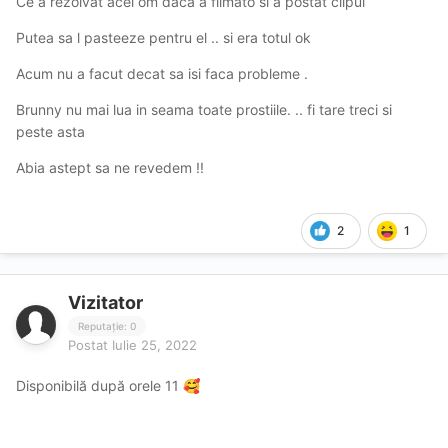
Ce a rezolvat acel om daca a filmato si a postat clipul
Putea sa l pasteeze pentru el .. si era totul ok
Acum nu a facut decat sa isi faca probleme .
Brunny nu mai lua in seama toate prostiile. .. fi tare treci si
peste asta
Abia astept sa ne revedem !!
2
1
Vizitator
Reputație: 0
Postat
Iulie 25, 2022
Disponibilă după orele 11
🥰