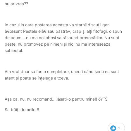
nu ar vrea??
In cazul in care postarea aceasta va starnii discuții gen
â€œsunt Peștele eiâ€ sau păstrăv, crap și alți fitofagi, o spun
de acum....nu ma voi obosi sa răspund provocărilor. Nu sunt
peste, nu promovez pe nimeni și nici nu ma interesează
subiectul.
Am vrut doar sa fac o completare, uneori când scriu nu sunt
atent și poate se înțelege altceva.
Așa ca, nu, nu recomand....lăsați-o pentru mine!! ðŸ˜Š
Sa trăiți domnilor!!
1