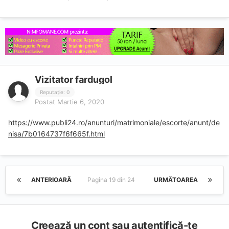
Vizitator fardugol
Reputație: 0
Postat
Martie 6, 2020
https://www.publi24.ro/anunturi/matrimoniale/escorte/anunt/de
nisa/7b0164737f6f665f.html
ANTERIOARĂ
Pagina 19 din 24
URMĂTOAREA
Creează un cont sau autentifică-te