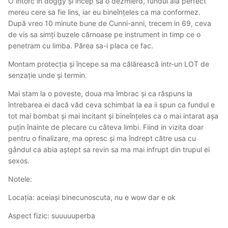
O intorc in doggy și încep sa o dezmierd, fundul ăla perfect
mereu cere sa fie lins, iar eu bineînțeles ca ma conformez.
După vreo 10 minute bune de Cunni-anni, trecem in 69, ceva
de vis sa simți buzele cărnoase pe instrument in timp ce o
penetram cu limba. Părea sa-i placa ce fac.
Montam protecția și începe sa ma călărească intr-un LOT de
senzație unde și termin.
Mai stam la o poveste, doua ma îmbrac și ca răspuns la
întrebarea ei dacă văd ceva schimbat la ea ii spun ca fundul e
tot mai bombat și mai incitant și bineînțeles ca o mai intarat așa
puțin înainte de plecare cu câteva limbi. Fiind in vizita doar
pentru o finalizare, ma opresc și ma îndrept către usa cu
gândul ca abia aștept sa revin sa ma mai infrupt din trupul ei
sexos.
Notele:
Locația: aceiași binecunoscuta, nu e wow dar e ok
Aspect fizic: suuuuuperba