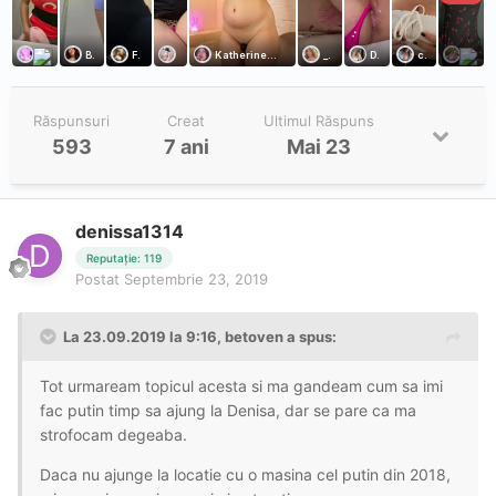
Răspunsuri
Creat
Ultimul Răspuns
593
7 ani
Mai 23
denissa1314
Reputație: 119
Postat
Septembrie 23, 2019
La 23.09.2019 la 9:16, betoven a spus:
Tot urmaream topicul acesta si ma gandeam cum sa imi
fac putin timp sa ajung la Denisa, dar se pare ca ma
strofocam degeaba.
Daca nu ajunge la locatie cu o masina cel putin din 2018,