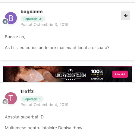
bogdanm
Reputație: 31
Postat
Octombrie 3, 2019
Buna ziua,
As fii si eu curios unde are mai exact locatia d-soara?
treffz
Reputație: 1
Postat
Octombrie 4, 2019
Absolut superba! :D
Multumesc pentru intalnire Denisa :bow