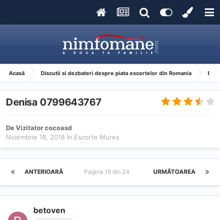
Acasă
Discutii si dezbateri despre piata escortelor din Romania
Esco
Denisa 0799643767
De Vizitator cocoasd
Noiembrie 18, 2018
în
Escorte Mures
ANTERIOARĂ
Pagina 19 din 24
URMĂTOAREA
betoven