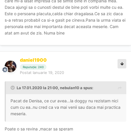
care mi-a lasat impresia ca se simte bine in compania mea.
Daca ajungi sa o cunosti destul de bine poti vorbi multe cu ea.
Este o persoana placuta,calda chiar dragalasa.Ce sa zic daca
s-a retras probabil ca si-a gasit pe cineva.Pana la urma viata ei
personala este mai importanta decat aceasta meserie. Cam
atat am avut de zis. Numa bine
daniel1900
Reputație: 240
Postat
Ianuarie 19, 2020
La 17.01.2020 la 21:00, nebulan10 a spus:
Pacat de Denisa, ce cur avea...la doggy nu rezistam nici
cum cu ea..nu cred ca va mai venii sau daca mai practica
meseria.
Poate o sa revina ,macar sa speram