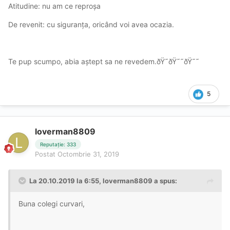
Atitudine: nu am ce reproșa
De revenit: cu siguranța, oricând voi avea ocazia.
Te pup scumpo, abia aștept sa ne revedem.ðŸ˜ðŸ˜˜ðŸ˜˜
5
loverman8809
Reputație: 333
Postat
Octombrie 31, 2019
La 20.10.2019 la 6:55, loverman8809 a spus:
Buna colegi curvari,