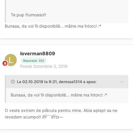
Te pup frumoaso!!
Bunaaa, da voi fii disponibilă... mâine ma întorc! :*
loverman8809
Reputație: 333
Postat
Octombrie 2, 2019
La 02.10.2019 la 9:21, denissa1314 a spus:
Bunaaa, da voi fii disponibilă... mâine ma întorc! :*
O veste extrem de plăcuta pentru mine. Abia aștept sa ne
revedem scumpo!! ðŸ˜˜ðŸ¤—