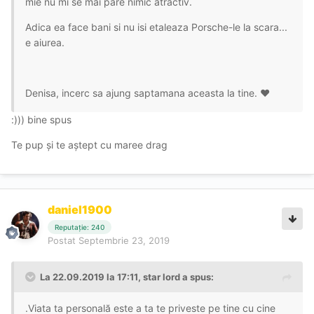
mie nu mi se mai pare nimic atractiv.
Adica ea face bani si nu isi etaleaza Porsche-le la scara...
e aiurea.
Denisa, incerc sa ajung saptamana aceasta la tine. ❤
:))) bine spus
Te pup și te aștept cu maree drag
daniel1900
Reputație: 240
Postat
Septembrie 23, 2019
La 22.09.2019 la 17:11, star lord a spus:
.Viata ta personală este a ta te priveste pe tine cu cine