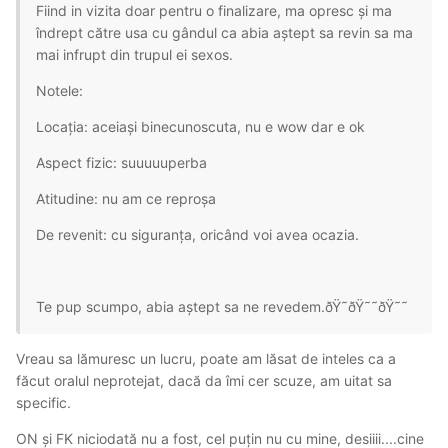
Fiind in vizita doar pentru o finalizare, ma opresc și ma
îndrept către usa cu gândul ca abia aștept sa revin sa ma
mai infrupt din trupul ei sexos.
Notele:
Locația: aceiași binecunoscuta, nu e wow dar e ok
Aspect fizic: suuuuuperba
Atitudine: nu am ce reproșa
De revenit: cu siguranța, oricând voi avea ocazia.
Te pup scumpo, abia aștept sa ne revedem.ðŸ˜ðŸ˜˜ðŸ˜˜
Vreau sa lămuresc un lucru, poate am lăsat de inteles ca a
făcut oralul neprotejat, dacă da îmi cer scuze, am uitat sa
specific.
ON și FK niciodată nu a fost, cel puțin nu cu mine, desiiii....cine