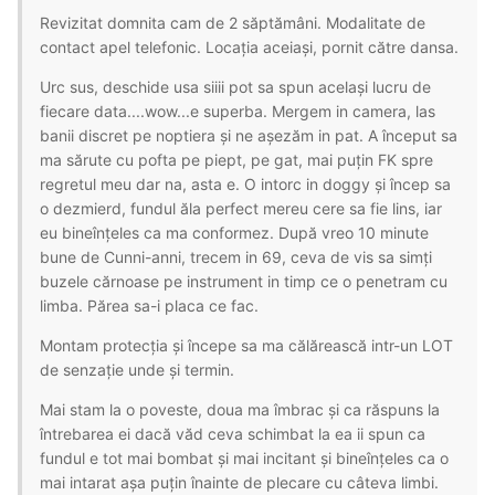
Revizitat domnita cam de 2 săptămâni. Modalitate de
contact apel telefonic. Locația aceiași, pornit către dansa.
Urc sus, deschide usa siiii pot sa spun același lucru de
fiecare data....wow...e superba. Mergem in camera, las
banii discret pe noptiera și ne așezăm in pat. A început sa
ma sărute cu pofta pe piept, pe gat, mai puțin FK spre
regretul meu dar na, asta e. O intorc in doggy și încep sa
o dezmierd, fundul ăla perfect mereu cere sa fie lins, iar
eu bineînțeles ca ma conformez. După vreo 10 minute
bune de Cunni-anni, trecem in 69, ceva de vis sa simți
buzele cărnoase pe instrument in timp ce o penetram cu
limba. Părea sa-i placa ce fac.
Montam protecția și începe sa ma călărească intr-un LOT
de senzație unde și termin.
Mai stam la o poveste, doua ma îmbrac și ca răspuns la
întrebarea ei dacă văd ceva schimbat la ea ii spun ca
fundul e tot mai bombat și mai incitant și bineînțeles ca o
mai intarat așa puțin înainte de plecare cu câteva limbi.