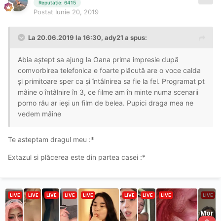
Reputație: 6415
Postat
Iunie 20, 2019
La 20.06.2019 la 16:30, ady21 a spus:
Abia aștept sa ajung la Oana prima impresie după
comvorbirea telefonica e foarte plăcută are o voce calda
și primitoare sper ca și întâlnirea sa fie la fel. Programat pt
mâine o întâlnire în 3, ce filme am în minte numa scenarii
porno rău ar ieși un film de belea. Pupici draga mea ne
vedem mâine
Te asteptam dragul meu :*
Extazul si plăcerea este din partea casei :*