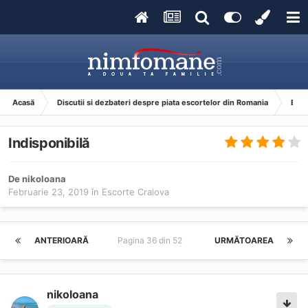
Acasă
Discutii si dezbateri despre piata escortelor din Romania
Esco
Indisponibilă
De
nikoloana
Februarie 23, 2019
în
Escorte Craiova
ANTERIOARĂ
Pagina 36 din 52
URMĂTOAREA
nikoloana