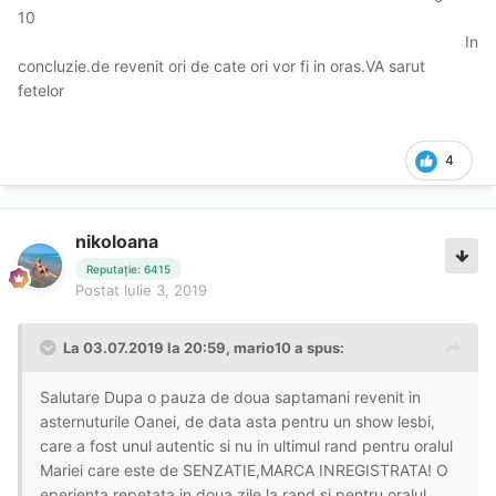
10
In
concluzie.de revenit ori de cate ori vor fi in oras.VA sarut
fetelor
4
nikoloana
Reputație: 6415
Postat
Iulie 3, 2019
La 03.07.2019 la 20:59, mario10 a spus:
Salutare Dupa o pauza de doua saptamani revenit in
asternuturile Oanei, de data asta pentru un show lesbi,
care a fost unul autentic si nu in ultimul rand pentru oralul
Mariei care este de SENZATIE,MARCA INREGISTRATA! O
eperienta repetata in doua zile la rand si pentru oralul