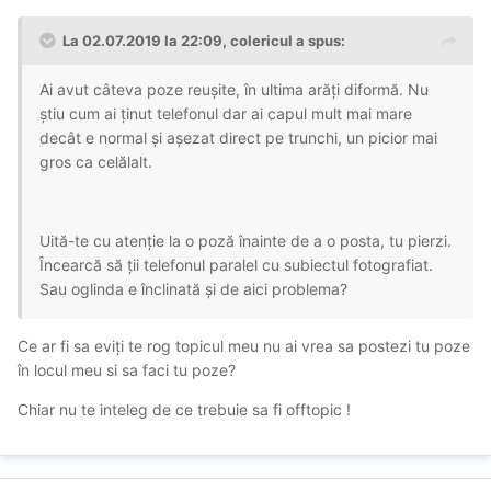
La 02.07.2019 la 22:09, colericul a spus:
Ai avut câteva poze reușite, în ultima arăți diformă. Nu
știu cum ai ținut telefonul dar ai capul mult mai mare
decât e normal și așezat direct pe trunchi, un picior mai
gros ca celălalt.
Uită-te cu atenție la o poză înainte de a o posta, tu pierzi.
Încearcă să ții telefonul paralel cu subiectul fotografiat.
Sau oglinda e înclinată și de aici problema?
Ce ar fi sa eviți te rog topicul meu nu ai vrea sa postezi tu poze
în locul meu si sa faci tu poze?
Chiar nu te inteleg de ce trebuie sa fi offtopic !