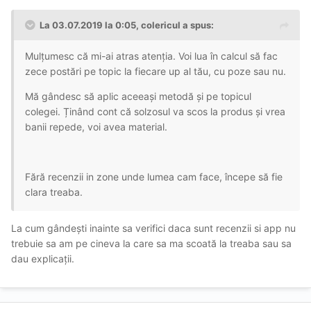
La 03.07.2019 la 0:05, colericul a spus:
Mulțumesc că mi-ai atras atenția. Voi lua în calcul să fac
zece postări pe topic la fiecare up al tău, cu poze sau nu.
Mă gândesc să aplic aceeași metodă și pe topicul
colegei. Ținând cont că solzosul va scos la produs și vrea
banii repede, voi avea material.
Fără recenzii in zone unde lumea cam face, începe să fie
clara treaba.
La cum gândești inainte sa verifici daca sunt recenzii si app nu
trebuie sa am pe cineva la care sa ma scoată la treaba sau sa
dau explicații.