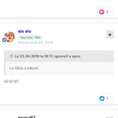
2
sic sic
Reputație: 1063
Postat
Iunie 24, 2019
La 23.06.2019 la 18:17, iguana3 a spus:
La Sibiu a plecat
ðŸ‘ðŸ‘ðŸ‘
1
eryou97