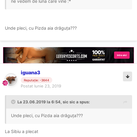
ne vedem de luna care vine :*
Unde pleci, cu Pizda aia drăguța???
iguana3
Reputație: -3644
Postat
Iunie 23, 2019
La 23.06.2019 la 6:54, sic sic a spus:
Unde pleci, cu Pizda aia drăguța???
La Sibiu a plecat