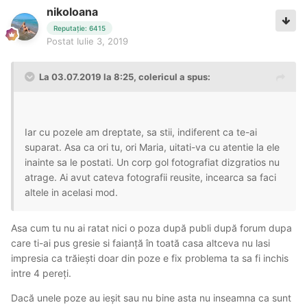
nikoloana
Reputație: 6415
Postat
Iulie 3, 2019
La 03.07.2019 la 8:25, colericul a spus:
Iar cu pozele am dreptate, sa stii, indiferent ca te-ai
suparat. Asa ca ori tu, ori Maria, uitati-va cu atentie la ele
inainte sa le postati. Un corp gol fotografiat dizgratios nu
atrage. Ai avut cateva fotografii reusite, incearca sa faci
altele in acelasi mod.
Asa cum tu nu ai ratat nici o poza după publi după forum dupa
care ti-ai pus gresie si faianță în toată casa altceva nu lasi
impresia ca trăiești doar din poze e fix problema ta sa fi inchis
intre 4 pereți.
Dacă unele poze au ieșit sau nu bine asta nu inseamna ca sunt