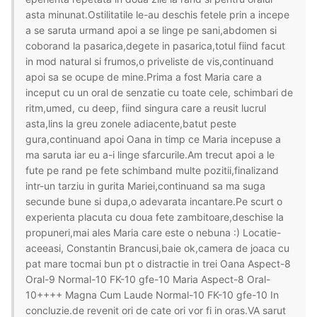
asta minunat.Ostilitatile le-au deschis fetele prin a incepe
a se saruta urmand apoi a se linge pe sani,abdomen si
coborand la pasarica,degete in pasarica,totul fiind facut
in mod natural si frumos,o priveliste de vis,continuand
apoi sa se ocupe de mine.Prima a fost Maria care a
inceput cu un oral de senzatie cu toate cele, schimbari de
ritm,umed, cu deep, fiind singura care a reusit lucrul
asta,lins la greu zonele adiacente,batut peste
gura,continuand apoi Oana in timp ce Maria incepuse a
ma saruta iar eu a-i linge sfarcurile.Am trecut apoi a le
fute pe rand pe fete schimband multe pozitii,finalizand
intr-un tarziu in gurita Mariei,continuand sa ma suga
secunde bune si dupa,o adevarata incantare.Pe scurt o
experienta placuta cu doua fete zambitoare,deschise la
propuneri,mai ales Maria care este o nebuna :) Locatie-
aceeasi, Constantin Brancusi,baie ok,camera de joaca cu
pat mare tocmai bun pt o distractie in trei Oana Aspect-8
Oral-9 Normal-10 FK-10 gfe-10 Maria Aspect-8 Oral-
10++++ Magna Cum Laude Normal-10 FK-10 gfe-10 In
concluzie.de revenit ori de cate ori vor fi in oras.VA sarut