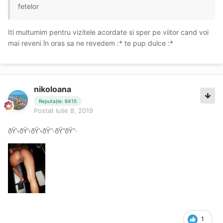
fetelor
Iti multumim pentru vizitele acordate si sper pe viitor cand voi
mai reveni în oras sa ne revedem :* te pup dulce :*
nikoloana
Reputație: 6415
Postat
Iulie 8, 2019
ðŸ’‹ðŸ’‹ðŸ’‹ðŸ“·ðŸ”ðŸ“·
1