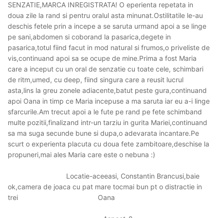
SENZATIE,MARCA INREGISTRATA! O eperienta repetata in
doua zile la rand si pentru oralul asta minunat.Ostilitatile le-au
deschis fetele prin a incepe a se saruta urmand apoi a se linge
pe sani,abdomen si coborand la pasarica,degete in
pasarica,totul fiind facut in mod natural si frumos,o priveliste de
vis,continuand apoi sa se ocupe de mine.Prima a fost Maria
care a inceput cu un oral de senzatie cu toate cele, schimbari
de ritm,umed, cu deep, fiind singura care a reusit lucrul
asta,lins la greu zonele adiacente,batut peste gura,continuand
apoi Oana in timp ce Maria incepuse a ma saruta iar eu a-i linge
sfarcurile.Am trecut apoi a le fute pe rand pe fete schimband
multe pozitii,finalizand intr-un tarziu in gurita Mariei,continuand
sa ma suga secunde bune si dupa,o adevarata incantare.Pe
scurt o experienta placuta cu doua fete zambitoare,deschise la
propuneri,mai ales Maria care este o nebuna :)
Locatie-aceeasi, Constantin Brancusi,baie
ok,camera de joaca cu pat mare tocmai bun pt o distractie in
trei Oana