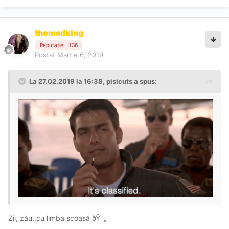
themadking
Reputație: -136
Postat
Martie 6, 2019
La 27.02.2019 la 16:38, pisicuts a spus:
Zii, zău..cu limba scoasă ðŸ˜„