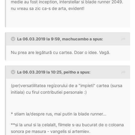
medie au fost inception, interstellar si blade runner 2049.
nu vreau sa zic ca-s de arta, evident!
La 06.03.2019 la 9:59, machucambo a spus:
Nu prea are legătură cu cartea. Doar o idee. Vagă.
La 06.03.2019 la 10:25, peitho a spus:
(per)versatilitatea regizorului de a "impleti" cartea (sursa
initiala) cu firul contributiei personale :)
* stiam la/despre rus, mai putin la blade runner...
**si la unul si la celalalt, filmele s-au bucurat de o coloana
sonora pe masura - vangelis si artemiev.