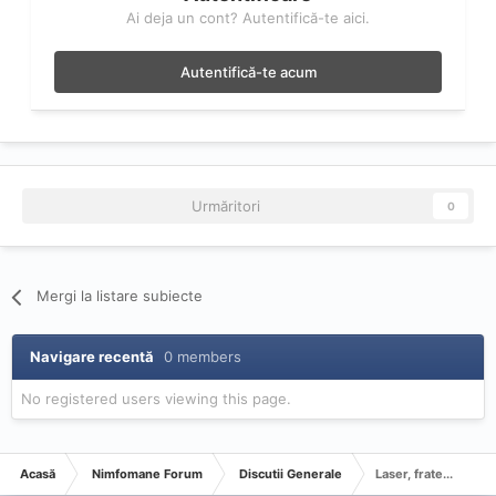
Ai deja un cont? Autentifică-te aici.
Autentifică-te acum
Urmăritori
0
Mergi la listare subiecte
Navigare recentă
0 members
No registered users viewing this page.
Acasă
Nimfomane Forum
Discutii Generale
Laser, frate...