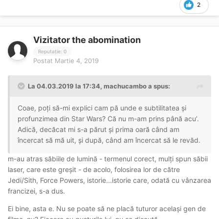
2
Vizitator the abomination
Reputație: 0
Postat
Martie 4, 2019
La 04.03.2019 la 17:34, machucambo a spus:
Coae, poți să-mi explici cam pă unde e subtilitatea și
profunzimea din Star Wars? Că nu m-am prins până acu’.
Adică, decăcat mi s-a părut și prima oară când am
încercat să mă uit, și după, când am încercat să le revăd.
m-au atras săbiile de lumină - termenul corect, mulți spun săbii
laser, care este greșit - de acolo, folosirea lor de către
Jedi/Sith, Force Powers, istorie...istorie care, odată cu vânzarea
francizei, s-a dus.
Ei bine, asta e. Nu se poate să ne placă tuturor același gen de