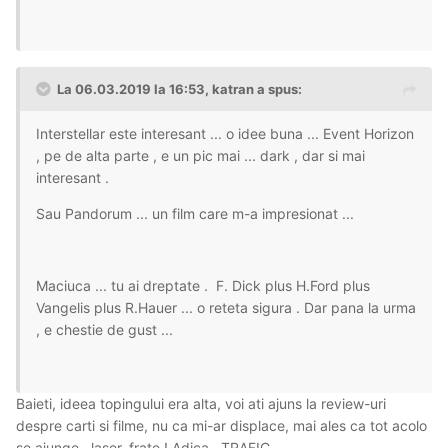
La 06.03.2019 la 16:53, katran a spus:
Interstellar este interesant ... o idee buna ... Event Horizon
, pe de alta parte , e un pic mai ... dark , dar si mai
interesant .
Sau Pandorum ... un film care m-a impresionat ...
Maciuca ... tu ai dreptate . F. Dick plus H.Ford plus
Vangelis plus R.Hauer ... o reteta sigura . Dar pana la urma
, e chestie de gust ...
Baieti, ideea topingului era alta, voi ati ajuns la review-uri
despre carti si filme, nu ca mi-ar displace, mai ales ca tot acolo
se ajunge...laser, frate ! Adica...TRAFIC...