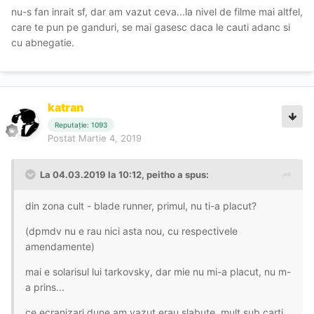
nu-s fan inrait sf, dar am vazut ceva...la nivel de filme mai altfel,
care te pun pe ganduri, se mai gasesc daca le cauti adanc si
cu abnegatie.
katran
Reputație: 1093
Postat
Martie 4, 2019
La 04.03.2019 la 10:12, peitho a spus:
din zona cult - blade runner, primul, nu ti-a placut?
(dpmdv nu e rau nici asta nou, cu respectivele
amendamente)
mai e solarisul lui tarkovsky, dar mie nu mi-a placut, nu m-
a prins...
ce ecranizari dune am vazut erau slabute, mult sub carti.