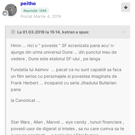
peitho
Reputație: 1046
Postat
Martie 4, 2019
La 01.03.2019 la 15:14, katran a spus:
Hmm ... nici o " poveste " SF ecranizata pana acu' n-
ajunge din urma universul Dune ... din punctul meu de
vedere , Dune este etalonul SF-ului , pe langa
Fundatia lui Asimov ... pacat ca nu sunt capabili sa faca
un film serios cu personajele si povestea imaginata de
Frank Herbert ... incepand cu seria Jihadului Butlerian
pana
la Canonicat ...
Star Wars , Alien , Marvel ... eye candy , tunuri financiare ,
povesti usor de digerat si inteles , sa nu care cumva sa te