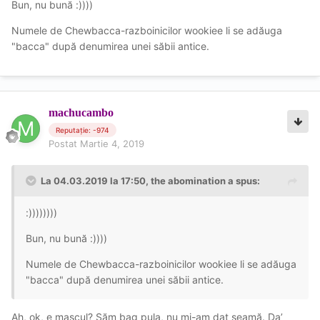
Bun, nu bună :))))
Numele de Chewbacca-razboinicilor wookiee li se adăuga
"bacca" după denumirea unei săbii antice.
machucambo
Reputație: -974
Postat
Martie 4, 2019
La 04.03.2019 la 17:50, the abomination a spus:
:))))))))
Bun, nu bună :))))
Numele de Chewbacca-razboinicilor wookiee li se adăuga
"bacca" după denumirea unei săbii antice.
Ah, ok, e mascul? Săm bag pula, nu mi-am dat seamă. Da’