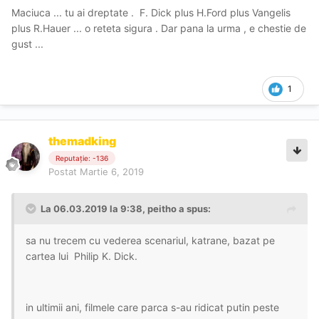
Maciuca ... tu ai dreptate . F. Dick plus H.Ford plus Vangelis
plus R.Hauer ... o reteta sigura . Dar pana la urma , e chestie de
gust ...
1
themadking
Reputație: -136
Postat
Martie 6, 2019
La 06.03.2019 la 9:38, peitho a spus:
sa nu trecem cu vederea scenariul, katrane, bazat pe
cartea lui
Philip K. Dick
.
in ultimii ani, filmele care parca s-au ridicat putin peste