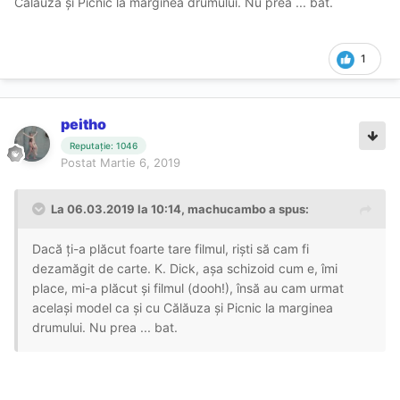
Călăuza și Picnic la marginea drumului. Nu prea ... bat.
1
peitho
Reputație: 1046
Postat
Martie 6, 2019
La 06.03.2019 la 10:14, machucambo a spus:
Dacă ți-a plăcut foarte tare filmul, riști să cam fi
dezamăgit de carte. K. Dick, așa schizoid cum e, îmi
place, mi-a plăcut și filmul (dooh!), însă au cam urmat
același model ca și cu Călăuza și Picnic la marginea
drumului. Nu prea ... bat.