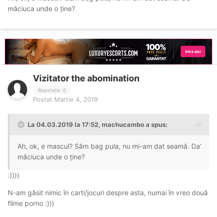
măciuca unde o ține?
Vizitator the abomination
Reputație: 0
Postat
Martie 4, 2019
La 04.03.2019 la 17:52, machucambo a spus:
Ah, ok, e mascul? Săm bag pula, nu mi-am dat seamă. Da’
măciuca unde o ține?
:))))
N-am găsit nimic în carti/jocuri despre asta, numai în vreo două
filme porno :)))