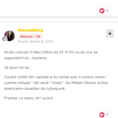
1
themadking
Reputație: -136
Postat
Martie 8, 2019
M-am convins !!! Mari cititori de SF !!! Ori nu ați vrut sa
raspunde'ti ori.. nestiinta..
Va spun tot eu..
Curierii ciclisti din capitala si nu numai sunt in primul roman "
Lumina virtuala " din seria " Podul " de William Gibson scriitor
americano-canadian de cyberpunk..
Premiul, ca atare, mi-l acord ...
1