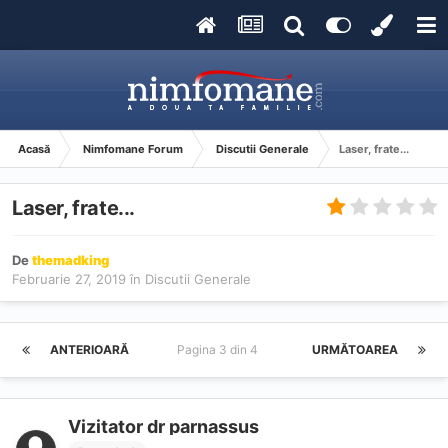
Acasă
Nimfomane Forum
Discutii Generale
Laser, frate...
Laser, frate...
De
themadking
Februarie 27, 2019
în
Discutii Generale
ANTERIOARĂ
Pagina 3 din 4
URMĂTOAREA
Vizitator dr parnassus