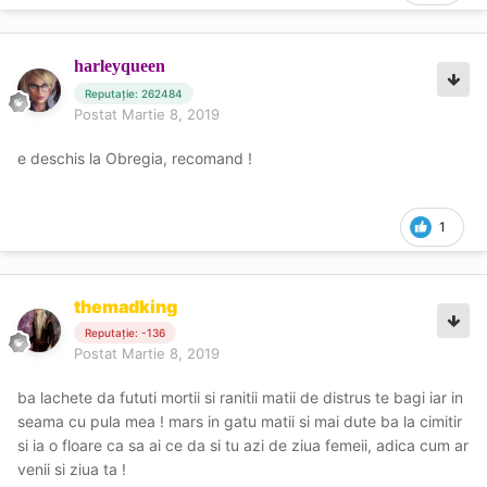
harleyqueen
Reputație: 262484
Postat
Martie 8, 2019
e deschis la Obregia, recomand !
1
themadking
Reputație: -136
Postat
Martie 8, 2019
ba lachete da fututi mortii si ranitii matii de distrus te bagi iar in
seama cu pula mea ! mars in gatu matii si mai dute ba la cimitir
si ia o floare ca sa ai ce da si tu azi de ziua femeii, adica cum ar
venii si ziua ta !