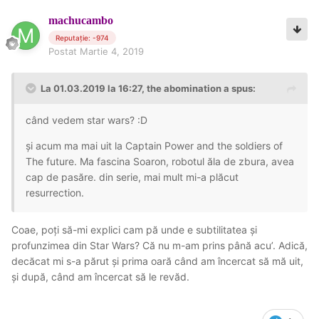
machucambo
Reputație: -974
Postat
Martie 4, 2019
La 01.03.2019 la 16:27, the abomination a spus:
când vedem star wars? :D
și acum ma mai uit la Captain Power and the soldiers of
The future. Ma fascina Soaron, robotul ăla de zbura, avea
cap de pasăre. din serie, mai mult mi-a plăcut
resurrection.
Coae, poți să-mi explici cam pă unde e subtilitatea și
profunzimea din Star Wars? Că nu m-am prins până acu’. Adică,
decăcat mi s-a părut și prima oară când am încercat să mă uit,
și după, când am încercat să le revăd.