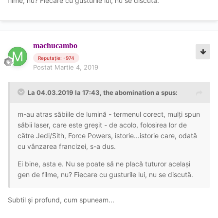
filme, nu? Fiecare cu gusturile lui, nu se discută.
machucambo
Reputație: -974
Postat
Martie 4, 2019
La 04.03.2019 la 17:43, the abomination a spus:
m-au atras săbiile de lumină - termenul corect, mulți spun
săbii laser, care este greșit - de acolo, folosirea lor de
către Jedi/Sith, Force Powers, istorie...istorie care, odată
cu vânzarea francizei, s-a dus.
Ei bine, asta e. Nu se poate să ne placă tuturor același
gen de filme, nu? Fiecare cu gusturile lui, nu se discută.
Subtil și profund, cum spuneam...