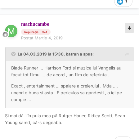
1
machucambo
Reputație: -974
Postat
Martie 4, 2019
La 04.03.2019 la 15:30, katran a spus:
Blade Runner ... Harrison Ford si muzica lui Vangelis au
facut tot filmul ... de acord , un film de referinta .
Exact , entertainment ... spalare a creierului . Mda ....
uneori e buna si asta . E periculos sa gandesti , o iei pe
campie ...
Și mai dă-i în pula mea pă Rutger Hauer, Ridley Scott, Sean
Young șamd, că-s degeaba.