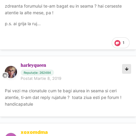
zdreanta forumului te-am bagat eu in seama ? hai cerseste
atentie la alte mese, pa !
p.s. ai grija la ruj...
1
harleyqueen
Reputație: 262484
Postat
Martie 8, 2019
Pai vezi ma clonatule cum te bagi aiurea in seama si ceri
atentie, ti-am dat reply rujatule ? toata ziua esti pe forum !
handicapatule
xoxomdma