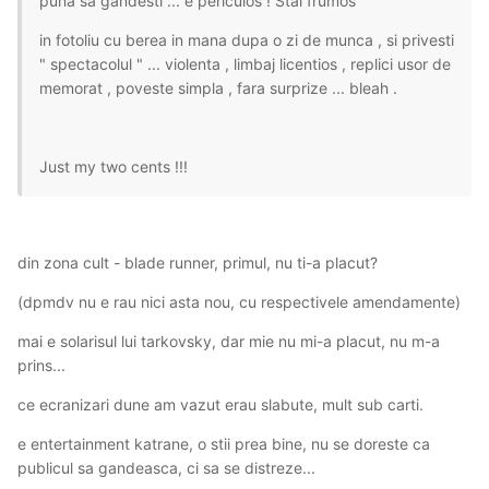
puna sa gandesti ... e periculos ! Stai frumos
in fotoliu cu berea in mana dupa o zi de munca , si privesti
" spectacolul " ... violenta , limbaj licentios , replici usor de
memorat , poveste simpla , fara surprize ... bleah .
Just my two cents !!!
din zona cult - blade runner, primul, nu ti-a placut?
(dpmdv nu e rau nici asta nou, cu respectivele amendamente)
mai e solarisul lui tarkovsky, dar mie nu mi-a placut, nu m-a
prins...
ce ecranizari dune am vazut erau slabute, mult sub carti.
e entertainment katrane, o stii prea bine, nu se doreste ca
publicul sa gandeasca, ci sa se distreze...