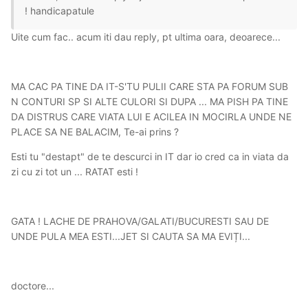
! handicapatule
Uite cum fac.. acum iti dau reply, pt ultima oara, deoarece...
MA CAC PA TINE DA IT-S'TU PULII CARE STA PA FORUM SUB
N CONTURI SP SI ALTE CULORI SI DUPA ... MA PISH PA TINE
DA DISTRUS CARE VIATA LUI E ACILEA IN MOCIRLA UNDE NE
PLACE SA NE BALACIM, Te-ai prins ?
Esti tu "destapt" de te descurci in IT dar io cred ca in viata da
zi cu zi tot un ... RATAT esti !
GATA ! LACHE DE PRAHOVA/GALATI/BUCURESTI SAU DE
UNDE PULA MEA ESTI...JET SI CAUTA SA MA EVIȚI...
doctore...