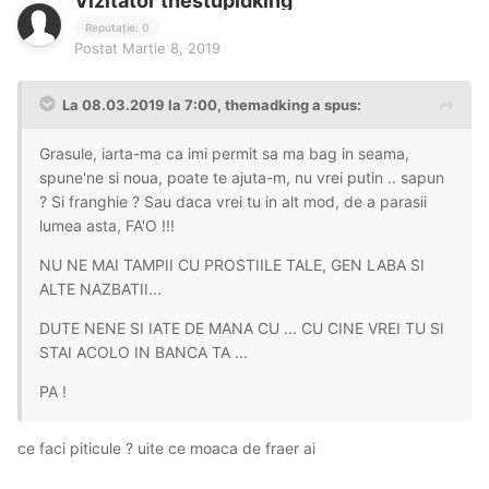
Vizitator thestupidking
Reputație: 0
Postat
Martie 8, 2019
La 08.03.2019 la 7:00, themadking a spus:
Grasule, iarta-ma ca imi permit sa ma bag in seama,
spune'ne si noua, poate te ajuta-m, nu vrei putin .. sapun
? Si franghie ? Sau daca vrei tu in alt mod, de a parasii
lumea asta, FA'O !!!
NU NE MAI TAMPII CU PROSTIILE TALE, GEN LABA SI
ALTE NAZBATII...
DUTE NENE SI IATE DE MANA CU ... CU CINE VREI TU SI
STAI ACOLO IN BANCA TA ...
PA !
ce faci piticule ? uite ce moaca de fraer ai