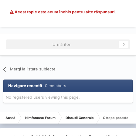
Acest topic este acum închis pentru alte răspunsuri.
Urmăritori
0
Mergi la listare subiecte
Navigare recentă
0 members
No registered users viewing this page.
Acasă
Nimfomane Forum
Discutii Generale
Otrepe proaste