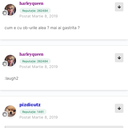
harleyqueen
Reputație: 262484
Postat
Martie 8, 2019
cum e cu ob-urile alea ? mai ai gastrita ?
harleyqueen
Reputație: 262484
Postat
Martie 8, 2019
:laugh2
pizdicutz
Reputație: 1461
Postat
Martie 8, 2019