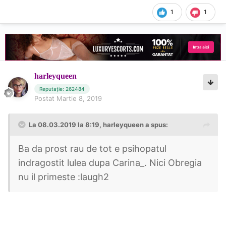
1
1
harleyqueen
Reputație: 262484
Postat
Martie 8, 2019
La 08.03.2019 la 8:19, harleyqueen a spus:
Ba da prost rau de tot e psihopatul
indragostit lulea dupa Carina_. Nici Obregia
nu il primeste :laugh2