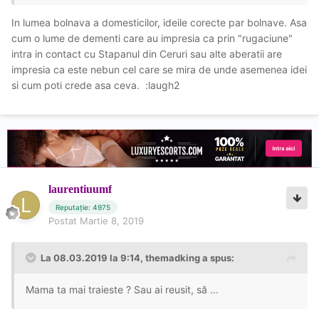
In lumea bolnava a domesticilor, ideile corecte par bolnave. Asa
cum o lume de dementi care au impresia ca prin "rugaciune"
intra in contact cu Stapanul din Ceruri sau alte aberatii are
impresia ca este nebun cel care se mira de unde asemenea idei
si cum poti crede asa ceva. :laugh2
laurentiuumf
Reputație: 4975
Postat
Martie 8, 2019
La 08.03.2019 la 9:14, themadking a spus:
Mama ta mai traieste ? Sau ai reusit, să ...