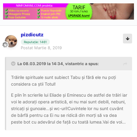
pizdicutz
Reputație: 1461
Postat
Martie 8, 2019
La 08.03.2019 la 14:34, vistantric a spus:
Trăirile spirituale sunt subiect Tabu și fără ele nu poți
considera ca știi Totul!
E plin în scrierile lui Eliade și Eminescu de astfel de trăiri iar
voi le adorați opera artistică, ei nu mai sunt debili, nebuni,
stricați și gunoaie...și wc-uri!Cuvintele lor nu sunt cuvânt
de bârfă pentru ca Ei nu se ridică din morți să va dea
peste bot cu adevărul de față cu toată lumea.Vai de voi...