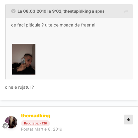
La 08.03.2019 la 9:02, thestupidking a spus:
ce faci piticule ? uite ce moaca de fraer ai
cine e rujatul ?
themadking
Reputație: -136
Postat
Martie 8, 2019