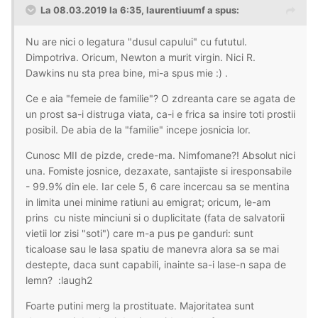
La 08.03.2019 la 6:35, laurentiuumf a spus:
Nu are nici o legatura "dusul capului" cu fututul.
Dimpotriva. Oricum, Newton a murit virgin. Nici R.
Dawkins nu sta prea bine, mi-a spus mie :) .
Ce e aia "femeie de familie"? O zdreanta care se agata de
un prost sa-i distruga viata, ca-i e frica sa insire toti prostii
posibil. De abia de la "familie" incepe josnicia lor.
Cunosc MII de pizde, crede-ma. Nimfomane?! Absolut nici
una. Fomiste josnice, dezaxate, santajiste si iresponsabile
- 99.9% din ele. Iar cele 5, 6 care incercau sa se mentina
in limita unei minime ratiuni au emigrat; oricum, le-am
prins cu niste minciuni si o duplicitate (fata de salvatorii
vietii lor zisi "soti") care m-a pus pe ganduri: sunt
ticaloase sau le lasa spatiu de manevra alora sa se mai
destepte, daca sunt capabili, inainte sa-i lase-n sapa de
lemn? :laugh2
Foarte putini merg la prostituate. Majoritatea sunt