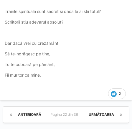
Trairile spirituale sunt secret si daca le ai stii totul?
Scriitorii stiu adevarul absolut?
Dar dacă vrei cu crezământ
Să te-ndrăgesc pe tine,
Tu te coboară pe pământ,
Fii muritor ca mine.
2
ANTERIOARĂ
Pagina 22 din 39
URMĂTOAREA