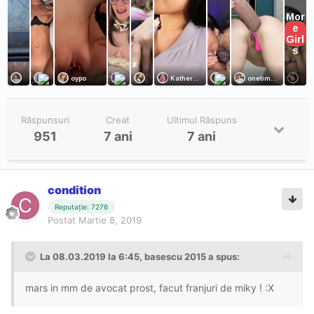
Răspunsuri
Creat
Ultimul Răspuns
951
7 ani
7 ani
condition
Reputație: 7276
Postat
Martie 8, 2019
La 08.03.2019 la 6:45, basescu 2015 a spus:
mars in mm de avocat prost, facut franjuri de miky ! :X