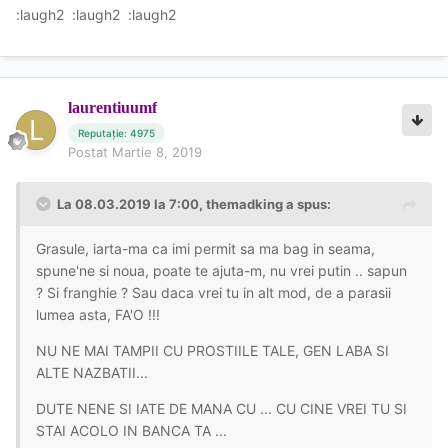
:laugh2 :laugh2 :laugh2
laurentiuumf
Reputație: 4975
Postat
Martie 8, 2019
La 08.03.2019 la 7:00, themadking a spus:
Grasule, iarta-ma ca imi permit sa ma bag in seama,
spune'ne si noua, poate te ajuta-m, nu vrei putin .. sapun
? Si franghie ? Sau daca vrei tu in alt mod, de a parasii
lumea asta, FA'O !!!
NU NE MAI TAMPII CU PROSTIILE TALE, GEN LABA SI
ALTE NAZBATII...
DUTE NENE SI IATE DE MANA CU ... CU CINE VREI TU SI
STAI ACOLO IN BANCA TA ...