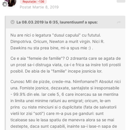
Reputație: -136
Postat
Martie 8, 2019
La 08.03.2019 la 6:35, laurentiuumf a spus:
Nu are nici o legatura "dusul capului" cu fututul.
Dimpotriva. Oricum, Newton a murit virgin. Nici R.
Dawkins nu sta prea bine, mi-a spus mie :) .
Ce e aia "femeie de familie"? O zdreanta care se agata de
un prost sa-i distruga viata, ca-i e frica sa insire toti prostii
posibil. De abia de la "familie" incepe josnicia lor.
Cunosc MII de pizde, crede-ma. Nimfomane?! Absolut nici
una. Fomiste josnice, dezaxate, santajiste si iresponsabile
- 99.9% din ele. Iar cele 5, 6 care incercau sa se mentina
in limita unei minime ratiuni au emigrat; oricum, le-am
prins cu niste minciuni si o duplicitate (fata de salvatorii
vietii lor zisi "soti") care m-a pus pe ganduri: sunt
ticaloase sau le lasa spatiu de manevra alora sa se mai
destepte, daca sunt capabili, inainte sa-i lase-n sapa de