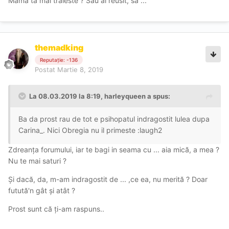
Mama ta mai traieste ? Sau ai reusit, să ...
themadking
Reputație: -136
Postat
Martie 8, 2019
La 08.03.2019 la 8:19, harleyqueen a spus:
Ba da prost rau de tot e psihopatul indragostit lulea dupa
Carina_. Nici Obregia nu il primeste :laugh2
Zdreanța forumului, iar te bagi in seama cu ... aia mică, a mea ?
Nu te mai saturi ?
Şi dacă, da, m-am indragostit de ... ,ce ea, nu merită ? Doar
futută'n gât şi atât ?
Prost sunt că ți-am raspuns..