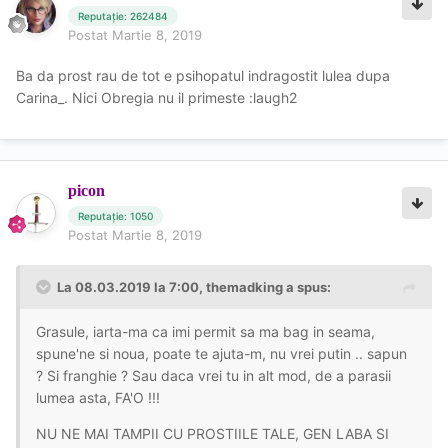
Reputație: 262484
Postat
Martie 8, 2019
Ba da prost rau de tot e psihopatul indragostit lulea dupa
Carina_. Nici Obregia nu il primeste :laugh2
picon
Reputație: 1050
Postat
Martie 8, 2019
La 08.03.2019 la 7:00, themadking a spus:
Grasule, iarta-ma ca imi permit sa ma bag in seama,
spune'ne si noua, poate te ajuta-m, nu vrei putin .. sapun
? Si franghie ? Sau daca vrei tu in alt mod, de a parasii
lumea asta, FA'O !!!
NU NE MAI TAMPII CU PROSTIILE TALE, GEN LABA SI