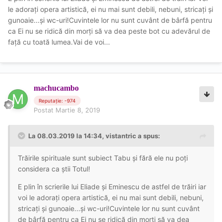
le adorați opera artistică, ei nu mai sunt debili, nebuni, stricați și
gunoaie...și wc-uri!Cuvintele lor nu sunt cuvânt de bârfă pentru
ca Ei nu se ridică din morți să va dea peste bot cu adevărul de
față cu toată lumea.Vai de voi...
machucambo
Reputație: -974
Postat
Martie 8, 2019
La 08.03.2019 la 14:34, vistantric a spus:
Trăirile spirituale sunt subiect Tabu și fără ele nu poți
considera ca știi Totul!
E plin în scrierile lui Eliade și Eminescu de astfel de trăiri iar
voi le adorați opera artistică, ei nu mai sunt debili, nebuni,
stricați și gunoaie...și wc-uri!Cuvintele lor nu sunt cuvânt
de bârfă pentru ca Ei nu se ridică din morți să va dea