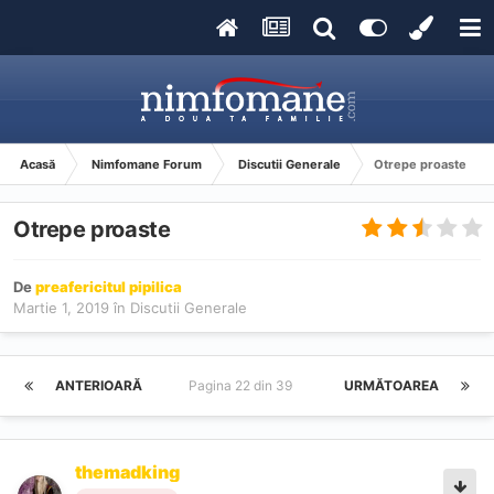
Acasă
Nimfomane Forum
Discutii Generale
Otrepe proaste
Otrepe proaste
De
preafericitul pipilica
Martie 1, 2019
în
Discutii Generale
ANTERIOARĂ
Pagina 22 din 39
URMĂTOAREA
themadking