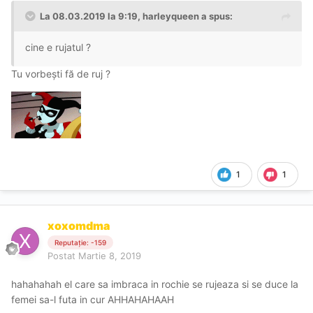
La 08.03.2019 la 9:19, harleyqueen a spus:
cine e rujatul ?
Tu vorbeşti fă de ruj ?
1
1
xoxomdma
Reputație: -159
Postat
Martie 8, 2019
hahahahah el care sa imbraca in rochie se rujeaza si se duce la
femei sa-l futa in cur AHHAHAHAAH