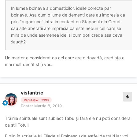
In lumea bolnava a domesticilor, ideile corecte par
bolnave. Asa cum o lume de dementi care au impresia ca
prin "rugaciune" intra in contact cu Stapanul din Ceruri
sau alte aberatii are impresia ca este nebun cel care se
mira de unde asemenea idei si cum poti crede asa ceva.
:laugh2
Un martor e considerat ca cel care are o dovadă, credința e
mai mult decât știți voi...
vistantric
Reputație: -3398
Postat
Martie 8, 2019
Trăirile spirituale sunt subiect Tabu și fără ele nu poți considera
ca știi Totul!
E plin în scrierile lui Eliade și Eminescu de astfel de trăiri iar voi