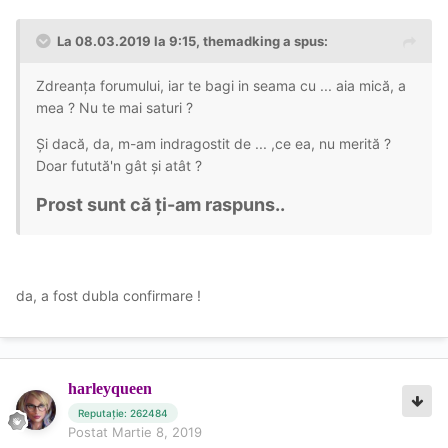
La 08.03.2019 la 9:15, themadking a spus:
Zdreanța forumului, iar te bagi in seama cu ... aia mică, a
mea ? Nu te mai saturi ?
Şi dacă, da, m-am indragostit de ... ,ce ea, nu merită ?
Doar futută'n gât şi atât ?
Prost sunt că ți-am raspuns..
da, a fost dubla confirmare !
harleyqueen
Reputație: 262484
Postat
Martie 8, 2019