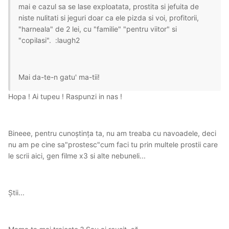
mai e cazul sa se lase exploatata, prostita si jefuita de
niste nulitati si jeguri doar ca ele pizda si voi, profitorii,
"harneala" de 2 lei, cu "familie" "pentru viitor" si
"copilasi". :laugh2
Mai da-te-n gatu' ma-tii!
Hopa ! Ai tupeu ! Raspunzi in nas !
Bineee, pentru cunoştința ta, nu am treaba cu navoadele, deci
nu am pe cine sa"prostesc"cum faci tu prin multele prostii care
le scrii aici, gen filme x3 si alte nebuneli...
Ştii...