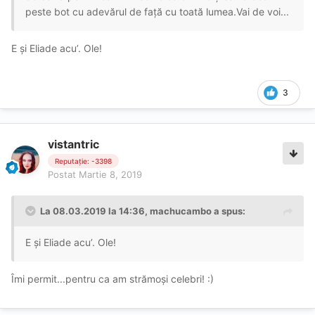
peste bot cu adevărul de față cu toată lumea.Vai de voi...
E și Eliade acu’. Ole!
3
vistantric
Reputație: -3398
Postat
Martie 8, 2019
La 08.03.2019 la 14:36, machucambo a spus:
E și Eliade acu’. Ole!
Îmi permit...pentru ca am strămoși celebri! :)