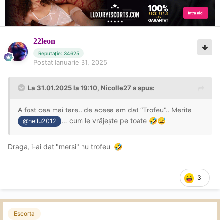
22leon
Reputație: 34625
Postat
Ianuarie 31, 2025
La 31.01.2025 la 19:10,
Nicolle27
a spus:
A fost cea mai tare.. de aceea am dat “Trofeu”.. Merita
… cum le vrăjește pe toate
🤣
😅
@nellu2012
Draga, i-ai dat "mersi" nu trofeu
🤣
3
Escorta