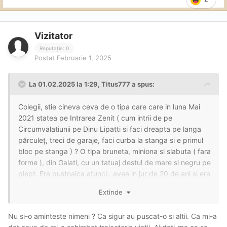
Vizitator
Reputație: 0
Postat
Februarie 1, 2025
La 01.02.2025 la 1:29,
Titus777
a spus:
Colegii, stie cineva ceva de o tipa care care in luna Mai
2021 statea pe Intrarea Zenit ( cum intrii de pe
Circumvalatiunii pe Dinu Lipatti si faci dreapta pe langa
părculeț, treci de garaje, faci curba la stanga si e primul
bloc pe stanga ) ? O tipa bruneta, miniona si slabuta ( fara
forme ), din Galati, cu un tatuaj destul de mare si negru pe
piept. Era pustoaica atunci.. avea in jur de 20 de ani si era
noua in domeniu. Avea anunt pe publi cu poze false si
Extinde
folosea numele Maria. Tare mult mi-as dori sa dau de ea.
Nu si-o aminteste nimeni ? Ca sigur au puscat-o si altii. Ca mi-a