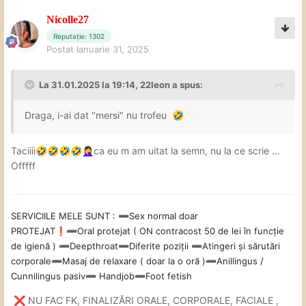
Nicolle27
Reputație: 1302
Postat
Ianuarie 31, 2025
La 31.01.2025 la 19:14,
22leon
a spus:
Draga, i-ai dat "mersi" nu trofeu
🤣
Taciiii
ca eu m am uitat la semn, nu la ce scrie …
🤣
🤣
🤣
🤣
🤦‍♀️
Offfff
SERVICIILE MELE SUNT
:
Sex
normal doar
➖
PROTEJAT
Oral
protejat ( ON contracost 50 de lei în funcție
❗
➖
de igienă )
Deepthroat
Diferite poziții
Atingeri și sărutări
➖
➖
➖
corporale
Masaj de relaxare ( doar la o oră )
Anillingus /
➖
➖
Cunnilingus pasiv
Handjob
Foot fetish
➖
➖
NU FAC FK, FINALIZĂRI ORALE, CORPORALE, FACIALE ,
❌