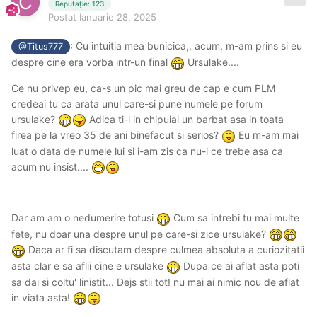
Reputație: 123
Postat
Ianuarie 28, 2025
: Cu intuitia mea bunicica,, acum, m-am prins si eu
@Titus777
despre cine era vorba intr-un final
Ursulake....
Ce nu privep eu, ca-s un pic mai greu de cap e cum PLM
credeai tu ca arata unul care-si pune numele pe forum
ursulake?
Adica ti-l in chipuiai un barbat asa in toata
firea pe la vreo 35 de ani binefacut si serios?
Eu m-am mai
luat o data de numele lui si i-am zis ca nu-i ce trebe asa ca
acum nu insist....
Dar am am o nedumerire totusi
Cum sa intrebi tu mai multe
fete, nu doar una despre unul pe care-si zice ursulake?
Daca ar fi sa discutam despre culmea absoluta a curiozitatii
asta clar e sa aflii cine e ursulake
Dupa ce ai aflat asta poti
sa dai si coltu' linistit... Dejs stii tot! nu mai ai nimic nou de aflat
in viata asta!