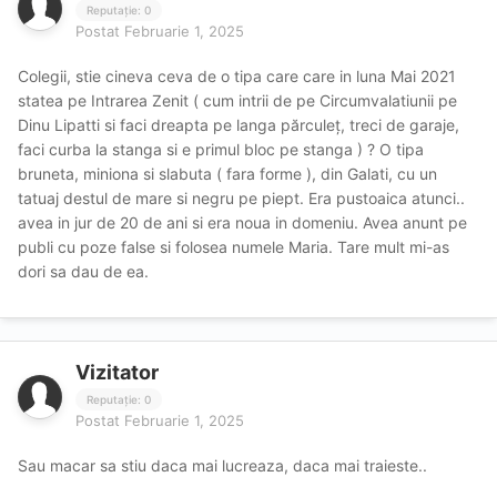
Reputație: 0
Postat
Februarie 1, 2025
Colegii, stie cineva ceva de o tipa care care in luna Mai 2021
statea pe Intrarea Zenit ( cum intrii de pe Circumvalatiunii pe
Dinu Lipatti si faci dreapta pe langa părculeț, treci de garaje,
faci curba la stanga si e primul bloc pe stanga ) ? O tipa
bruneta, miniona si slabuta ( fara forme ), din Galati, cu un
tatuaj destul de mare si negru pe piept. Era pustoaica atunci..
avea in jur de 20 de ani si era noua in domeniu. Avea anunt pe
publi cu poze false si folosea numele Maria. Tare mult mi-as
dori sa dau de ea.
Vizitator
Reputație: 0
Postat
Februarie 1, 2025
Sau macar sa stiu daca mai lucreaza, daca mai traieste..