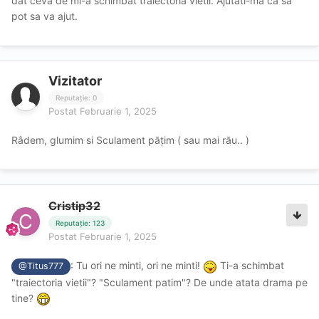
dat ceva de mi-a schimbat traiectoria vietii. Ajutati-ma ca sa
pot sa va ajut.
Vizitator
Reputație: 0
Postat
Februarie 1, 2025
Râdem, glumim si Sculament pățim ( sau mai rău.. )
Cristip32
Reputație: 123
Postat
Februarie 1, 2025
: Tu ori ne minti, ori ne minti!
Ti-a schimbat
@Titus777
"traiectoria vietii"? "Sculament patim"? De unde atata drama pe
tine?