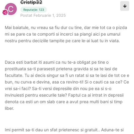
Cristip32
Reputație: 123
Postat
Februarie 1, 2025
Mai baiatule, nu vreau sa fiu dur cu tine, dar mie tot ca o pizda
mi se pare ca te comporti si incerci sa plangi aici pe umarul
nostru pentru deciziile tampite pe care le-ai luat tu in viata.
Daca esti barbat iti asumi ca nu te-a obligat pe tine o
prostituata sa-ti parasesti prietena gravida si sa te lasi de
facultate. Tu ai decis singur sa fi un ratat si sa te lasi de tot ce e
bun, nu curva e devina, asa ca revino-ti! Si o cauti ca sa ce? Ce
vrei sa-i faci? Sa-ti versi depresiile din nou pe ea si s-o
invinuiesti pentru esecurile tale? Faptul ca ai intrat in depresii
denota ca esti un om slab care a avut prea multi bani si timp
liber.
Imi permit sa-ti dau un sfat prietenesc si gratuit.. Aduna-te si