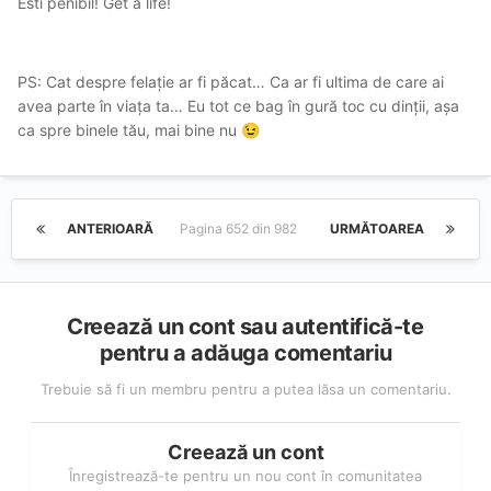
Esti penibil! Get a life!
PS: Cat despre felație ar fi păcat… Ca ar fi ultima de care ai
avea parte în viața ta… Eu tot ce bag în gură toc cu dinții, așa
ca spre binele tău, mai bine nu
😉
ANTERIOARĂ
Pagina 652 din 982
URMĂTOAREA
Creează un cont sau autentifică-te
pentru a adăuga comentariu
Trebuie să fi un membru pentru a putea lăsa un comentariu.
Creează un cont
Înregistrează-te pentru un nou cont în comunitatea