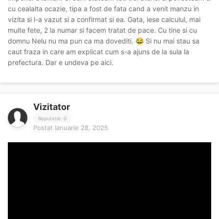
ursulake?
Daca ar fi sa discutam despre culmea
cu cealalta ocazie, tipa a fost de fata cand a venit manzu in
absoluta a curiozitatii asta clar e sa aflii cine e ursulake
vizita si l-a vazut si a confirmat si ea. Gata, iese calculul, mai
Dupa ce ai aflat asta poti sa dai si coltu' linistit... Dejs
multe fete, 2 la numar si facem tratat de pace. Cu tine si cu
stii tot! nu mai ai nimic nou de aflat in viata asta!
domnu Nelu nu ma pun ca ma dovediti.
Si nu mai stau sa
😂
caut fraza in care am explicat cum s-a ajuns de la sula la
prefectura. Dar e undeva pe aici.
PS: Cui ii pasa cine-i ursulake? dupa nume clar e un
pustan ca n-are cum sa fie vre-un om matur si serios
Si ca merge la multe fete? Logic... Are prea mult timp liber
si prea mare alocatia de bani primita de la mamica si
Vizitator
taticu
Reputație: 0
Postat
Ianuarie 28, 2025