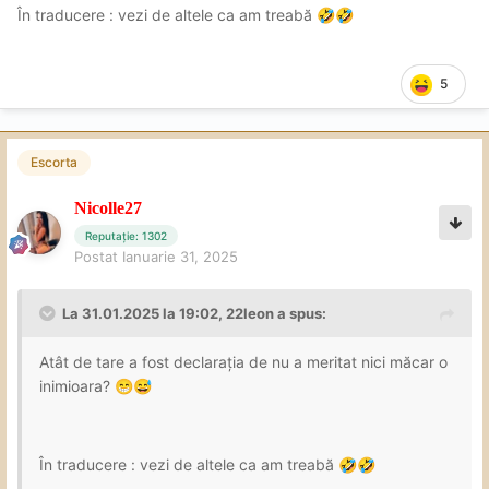
În traducere : vezi de altele ca am treabă
🤣
🤣
5
Escorta
Nicolle27
Reputație: 1302
Postat
Ianuarie 31, 2025
La 31.01.2025 la 19:02,
22leon
a spus:
Atât de tare a fost declarația de nu a meritat nici măcar o
inimioara?
😁
😅
În traducere : vezi de altele ca am treabă
🤣
🤣