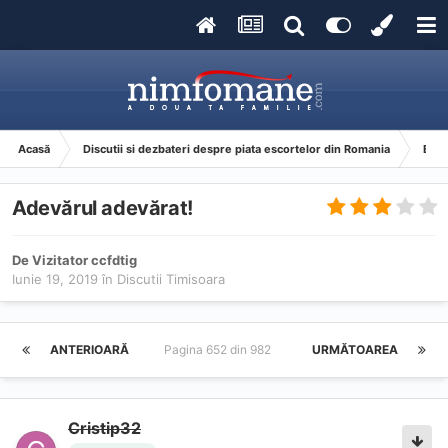
Acasă
Discutii si dezbateri despre piata escortelor din Romania
Esco
Adevărul adevărat!
De Vizitator ccfdtig
Iunie 19, 2019
în
Discutii Timisoara
ANTERIOARĂ
Pagina 652 din 982
URMĂTOAREA
Cristip32