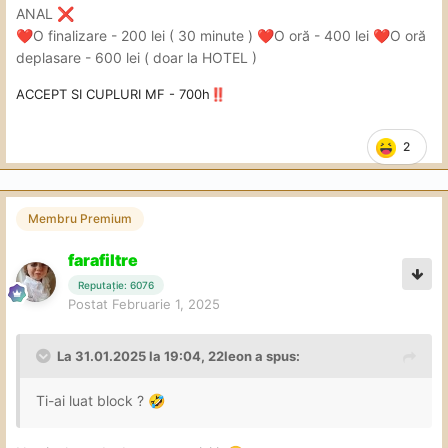
ANAL
❌
O finalizare - 200 lei ( 30 minute )
O oră - 400 lei
O oră
❤️
❤️
❤️
deplasare - 600 lei ( doar la HOTEL )
ACCEPT SI CUPLURI MF - 700h
‼️
2
Membru Premium
farafiltre
Reputație: 6076
Postat
Februarie 1, 2025
La 31.01.2025 la 19:04,
22leon
a spus:
Ti-ai luat block ?
🤣