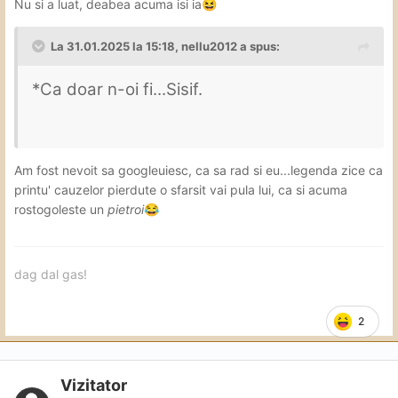
Nu si a luat, deabea acuma isi ia
😆
La 31.01.2025 la 15:18,
nellu2012
a spus:
*Ca doar n-oi fi...Sisif.
Am fost nevoit sa googleuiesc, ca sa rad si eu...legenda zice ca
printu' cauzelor pierdute
o sfarsit vai pula lui, ca si acuma
rostogoleste un
pietroi
😂
dag dal gas!
2
Vizitator