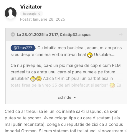
Vizitator
Reputație: 0
Postat
Ianuarie 28, 2025
La 28.01.2025 la 21:17,
Cristip32
a spus:
: Cu intuitia mea bunicica,, acum, m-am prins
@Titus777
si eu despre cine era vorba intr-un final
Ursulake....
Ce nu privep eu, ca-s un pic mai greu de cap e cum PLM
credeai tu ca arata unul care-si pune numele pe forum
ursulake?
Adica ti-l in chipuiai un barbat asa in
toata firea pe la vreo 35 de ani binefacut si serios?
Eu
m-am mai luat o data de numele lui si i-am zis ca nu-i ce
Extinde
trebe asa ca acum nu insist....
Cred ca ar trebui sa iei un loc inainte sa-ti raspund, ca s-ar
putea sa te șochez. Avea colega tipa cu care discutam ( aia
Dar am am o nedumerire totusi
Cum sa intrebi tu mai
mai putin recenzata), colega cu reputatie de zici ca a condus
multe fete, nu doar una despre unul pe care-si zice
Imperiul Otoman. Si cum stateam toti trei atunci si povesteam si