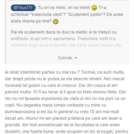
: Tu ori ne minti, ori ne minti!
Ti-a
@Titus777
schimbat "traiectoria vietii"? "Sculament patim"? De unde
atata drama pe tine?
Pai de sculament daca te duci la medic si te tratezi cu
antibiotic scapi intr-o saptamana. Traiectoria vietii ti-o
schimba doar daca-ti da HIV, dar pana acum cateva zile
futeai linistit si n-aveai treaba... S inteleg ca nu ti-a trecut
Extinde
inca sculamentul din mai 2021?
Ai ratat intentionat partea cu mai rau ? Tocmai, ca sunt multe,
dar drept pizda nu ar putea sa ma descrie nimeni. Nici macar
Zi mai bine sincer ce vrei cu ea si de ce o cauti si poate te
tovarasii tai golani cu care ai crescut. Dar din cauza ei am
putem ajuta
Si lasa dramele ca nu esti pizda
pierdut multe. Oi fi eu tanar si ii spun lui Nelu domnu Nelu. Dar
nici nu-mi lipseste experienta de viata si nici nu ma port ca un
copil. Nu degeaba toata lumea vorbeste cu mine cu
dumneavoastra si imi da in general cu vreo 10 ani mai mult
decat am. Atunci mi-am pierdut prietena pe care am lasat-o
gravidă. Am fost exmatriculat de la facultatea la care eram
student, una foarte buna, unde ocupam un loc la buget, pentru