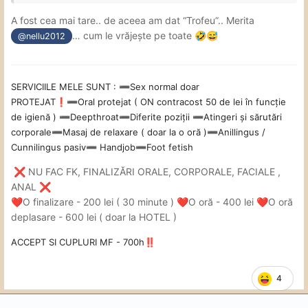
A fost cea mai tare.. de aceea am dat “Trofeu”.. Merita
… cum le vrăjește pe toate
🤣
😅
@nellu2012
SERVICIILE MELE SUNT
:
Sex
normal doar
➖
PROTEJAT
Oral
protejat ( ON contracost 50 de lei în funcție
❗
➖
de igienă )
Deepthroat
Diferite poziții
Atingeri și sărutări
➖
➖
➖
corporale
Masaj de relaxare ( doar la o oră )
Anillingus /
➖
➖
Cunnilingus pasiv
Handjob
Foot fetish
➖
➖
NU FAC FK, FINALIZĂRI ORALE, CORPORALE, FACIALE ,
❌
ANAL
❌
O finalizare - 200 lei ( 30 minute )
O oră - 400 lei
O oră
❤️
❤️
❤️
deplasare - 600 lei ( doar la HOTEL )
ACCEPT SI CUPLURI MF - 700h
‼️
4