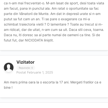
ca n-am mai frecventat-o. M-am lasat de sport, desi toata viata
am facut, pana in punctul ala. Am ratat o oportunitate sa fac
parte din Vânatorii de Munte. Am dat in depresii urate si n-am
putut sa fut cam un an. Ti se pare o exagerare ca mi-a
schimbat traiectoria vietii ? O lamentare ? Toate au trecut si m-
am ridicat, dar de uitat, n-am cum sa uit. Daca stii ceva, toarna.
Daca nu, iti doresc sa ai parte numai de oameni ca tine. Si de
futut fut, dar NICIODATA liniștit.
Vizitator
Reputație: 0
Postat
Februarie 1, 2025
Am mers prima oara la o escorta la 17 ani. Mergeti fratilor ca e
bine !