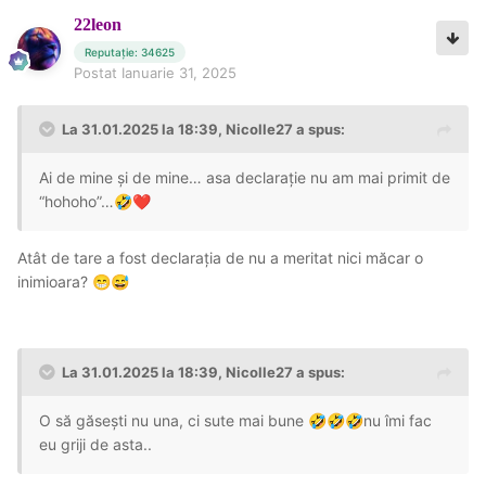
22leon
Reputație: 34625
Postat
Ianuarie 31, 2025
La 31.01.2025 la 18:39,
Nicolle27
a spus:
Ai de mine și de mine… asa declarație nu am mai primit de
“hohoho”…
🤣
❤️
Atât de tare a fost declarația de nu a meritat nici măcar o
inimioara?
😁
😅
La 31.01.2025 la 18:39,
Nicolle27
a spus:
O să găsești nu una, ci sute mai bune
nu îmi fac
🤣
🤣
🤣
eu griji de asta..