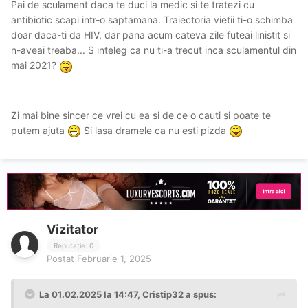
Pai de sculament daca te duci la medic si te tratezi cu
antibiotic scapi intr-o saptamana. Traiectoria vietii ti-o schimba
doar daca-ti da HIV, dar pana acum cateva zile futeai linistit si
n-aveai treaba... S inteleg ca nu ti-a trecut inca sculamentul din
mai 2021?
Zi mai bine sincer ce vrei cu ea si de ce o cauti si poate te
putem ajuta
Si lasa dramele ca nu esti pizda
Vizitator
Reputație: 0
Postat
Februarie 1, 2025
La 01.02.2025 la 14:47,
Cristip32
a spus: