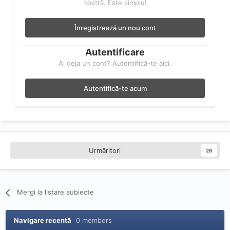
nostră. Este simplu!
Înregistrează un nou cont
Autentificare
Ai deja un cont? Autentifică-te aici.
Autentifică-te acum
Urmăritori
26
Mergi la listare subiecte
Navigare recentă
0 members