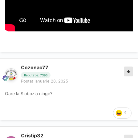
Cozonac77
Reputație: 7396
Postat
Ianuarie 28, 2025
Oare la Slobozia ninge?
2
Cristip32