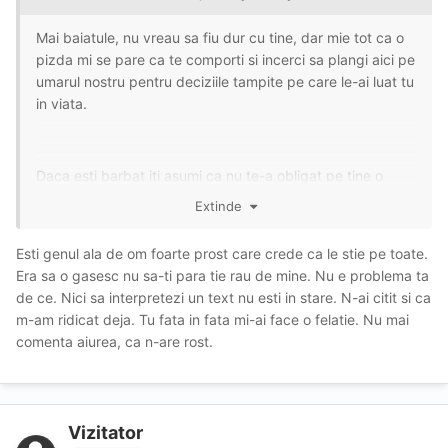
Mai baiatule, nu vreau sa fiu dur cu tine, dar mie tot ca o
pizda mi se pare ca te comporti si incerci sa plangi aici pe
umarul nostru pentru deciziile tampite pe care le-ai luat tu
in viata.
Daca esti barbat iti asumi ca nu te-a obligat pe tine o
prostituata sa-ti parasesti prietena gravida si sa te lasi de
Extinde
facultate. Tu ai decis singur sa fi un ratat si sa te lasi de
tot ce e bun, nu curva e devina, asa ca revino-ti! Si o
Esti genul ala de om foarte prost care crede ca le stie pe toate.
cauti ca sa ce? Ce vrei sa-i faci? Sa-ti versi depresiile din
Era sa o gasesc nu sa-ti para tie rau de mine. Nu e problema ta
nou pe ea si s-o invinuiesti pentru esecurile tale? Faptul
de ce. Nici sa interpretezi un text nu esti in stare. N-ai citit si ca
ca ai intrat in depresii denota ca esti un om slab care a
m-am ridicat deja. Tu fata in fata mi-ai face o felatie. Nu mai
avut prea multi bani si timp liber.
comenta aiurea, ca n-are rost.
Imi permit sa-ti dau un sfat prietenesc si gratuit.. Aduna-
te si pune-ti singur viata in ordine, ca doar de tine
Vizitator
depinde si nu te mai plange aici la noi ca o pizda ca esti