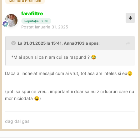
Membru Premium
farafiltre
Reputație: 6076
Postat
Ianuarie 31, 2025
La 31.01.2025 la 15:41,
Anna0103
a spus:
*M ai spun si ca n am cui sa raspund ?
😂
Daca ai incheiat mesajul cum ai vrut, tot asa am inteles si eu
🙂
(poti sa spui ce vrei... important ii doar sa nu zici lucruri care nu
mor niciodata
)
😆
dag dal gas!