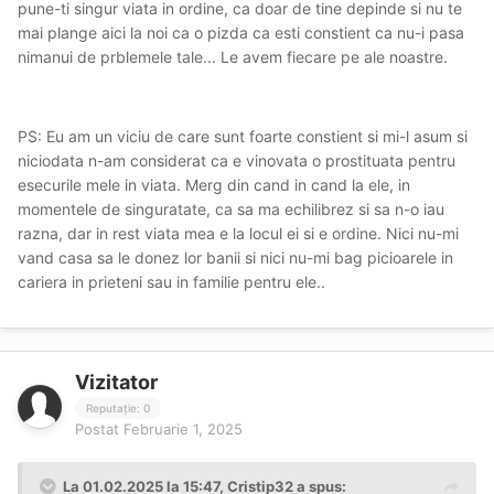
pune-ti singur viata in ordine, ca doar de tine depinde si nu te
mai plange aici la noi ca o pizda ca esti constient ca nu-i pasa
nimanui de prblemele tale... Le avem fiecare pe ale noastre.
PS: Eu am un viciu de care sunt foarte constient si mi-l asum si
niciodata n-am considerat ca e vinovata o prostituata pentru
esecurile mele in viata. Merg din cand in cand la ele, in
momentele de singuratate, ca sa ma echilibrez si sa n-o iau
razna, dar in rest viata mea e la locul ei si e ordine. Nici nu-mi
vand casa sa le donez lor banii si nici nu-mi bag picioarele in
cariera in prieteni sau in familie pentru ele..
Vizitator
Reputație: 0
Postat
Februarie 1, 2025
La 01.02.2025 la 15:47,
Cristip32
a spus: