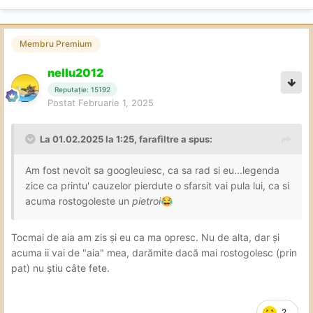
Membru Premium
nellu2012
Reputație: 15192
Postat
Februarie 1, 2025
La 01.02.2025 la 1:25,
farafiltre
a spus:
Am fost nevoit sa googleuiesc, ca sa rad si eu...legenda
zice ca printu' cauzelor pierdute
o sfarsit vai pula lui, ca si
acuma rostogoleste un
pietroi
😂
Tocmai de aia am zis și eu ca ma opresc. Nu de alta, dar și
acuma ii vai de "aia" mea, darămite dacă mai rostogolesc (prin
pat) nu știu câte fete.
2