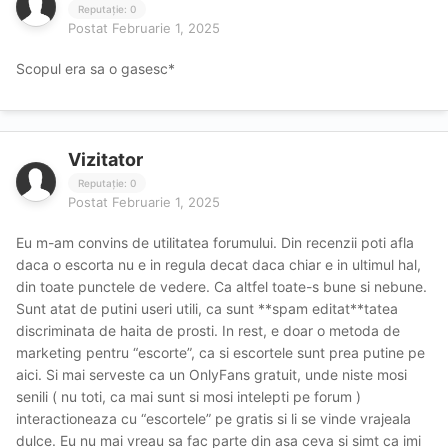
Reputație: 0
constient ca nu-i pasa nimanui de prblemele tale... Le
Postat
Februarie 1, 2025
avem fiecare pe ale noastre.
Scopul era sa o gasesc*
PS: Eu am un viciu de care sunt foarte constient si mi-l
asum si niciodata n-am considerat ca e vinovata o
Vizitator
prostituata pentru esecurile mele in viata. Merg din cand
in cand la ele, in momentele de singuratate, ca sa ma
Reputație: 0
echilibrez si sa n-o iau razna, dar in rest viata mea e la
Postat
Februarie 1, 2025
locul ei si e ordine. Nici nu-mi vand casa sa le donez lor
Eu m-am convins de utilitatea forumului. Din recenzii poti afla
banii si nici nu-mi bag picioarele in cariera in prieteni sau
daca o escorta nu e in regula decat daca chiar e in ultimul hal,
in familie pentru ele..
din toate punctele de vedere. Ca altfel toate-s bune si nebune.
Sunt atat de putini useri utili, ca sunt **spam editat**tatea
discriminata de haita de prosti. In rest, e doar o metoda de
marketing pentru “escorte”, ca si escortele sunt prea putine pe
aici. Si mai serveste ca un OnlyFans gratuit, unde niste mosi
senili ( nu toti, ca mai sunt si mosi intelepti pe forum )
interactioneaza cu “escortele” pe gratis si li se vinde vrajeala
dulce. Eu nu mai vreau sa fac parte din asa ceva si simt ca imi