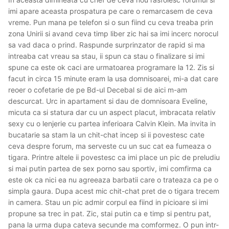
imi apare aceasta prospatura pe care o remarcasem de ceva
vreme. Pun mana pe telefon si o sun fiind cu ceva treaba prin
zona Unirii si avand ceva timp liber zic hai sa imi incerc norocul
sa vad daca o prind. Raspunde surprinzator de rapid si ma
intreaba cat vreau sa stau, ii spun ca stau o finalizare si imi
spune ca este ok caci are urmatoarea programare la 12. Zis si
facut in circa 15 minute eram la usa domnisoarei, mi-a dat care
reoer o cofetarie de pe Bd-ul Decebal si de aici m-am
descurcat. Urc in apartament si dau de domnisoara Eveline,
micuta ca si statura dar cu un aspect placut, imbracata relativ
sexy cu o lenjerie cu partea inferioara Calvin Klein. Ma invita in
bucatarie sa stam la un chit-chat incep si ii povestesc cate
ceva despre forum, ma serveste cu un suc cat ea fumeaza o
tigara. Printre altele ii povestesc ca imi place un pic de preludiu
si mai putin partea de sex porno sau sportiv, imi comfirma ca
este ok ca nici ea nu agreeaza barbatii care o trateaza ca pe o
simpla gaura. Dupa acest mic chit-chat pret de o tigara trecem
in camera. Stau un pic admir corpul ea fiind in picioare si imi
propune sa trec in pat. Zic, stai putin ca e timp si pentru pat,
pana la urma dupa cateva secunde ma comformez. O pun intr-