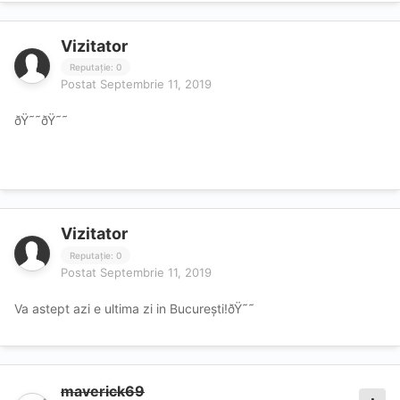
Vizitator
Reputație: 0
Postat
Septembrie 11, 2019
ðŸ˜˜ðŸ˜˜
Vizitator
Reputație: 0
Postat
Septembrie 11, 2019
Va astept azi e ultima zi in București!ðŸ˜˜
maverick69