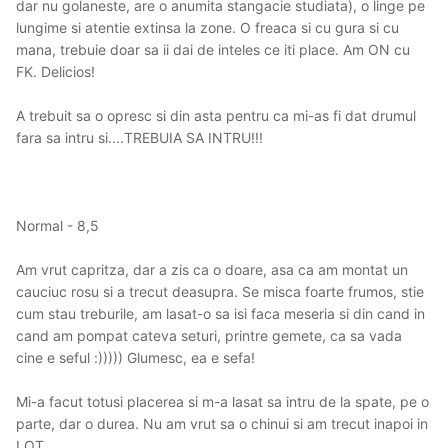
dar nu golaneste, are o anumita stangacie studiata), o linge pe
lungime si atentie extinsa la zone. O freaca si cu gura si cu
mana, trebuie doar sa ii dai de inteles ce iti place. Am ON cu
FK. Delicios!
A trebuit sa o opresc si din asta pentru ca mi-as fi dat drumul
fara sa intru si....TREBUIA SA INTRU!!!
Normal - 8,5
Am vrut capritza, dar a zis ca o doare, asa ca am montat un
cauciuc rosu si a trecut deasupra. Se misca foarte frumos, stie
cum stau treburile, am lasat-o sa isi faca meseria si din cand in
cand am pompat cateva seturi, printre gemete, ca sa vada
cine e seful :))))) Glumesc, ea e sefa!
Mi-a facut totusi placerea si m-a lasat sa intru de la spate, pe o
parte, dar o durea. Nu am vrut sa o chinui si am trecut inapoi in
LOT.