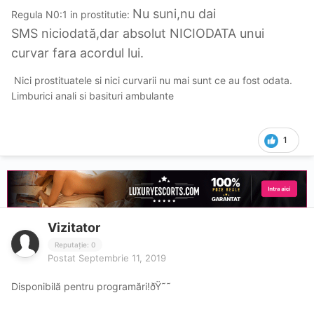
Nu suni,nu dai
Regula N0:1 in prostitutie:
SMS niciodată,dar absolut NICIODATA unui
curvar fara acordul lui.
Nici prostituatele si nici curvarii nu mai sunt ce au fost odata.
Limburici anali si basituri ambulante
1
Vizitator
Reputație: 0
Postat
Septembrie 11, 2019
Disponibilă pentru programări!ðŸ˜˜