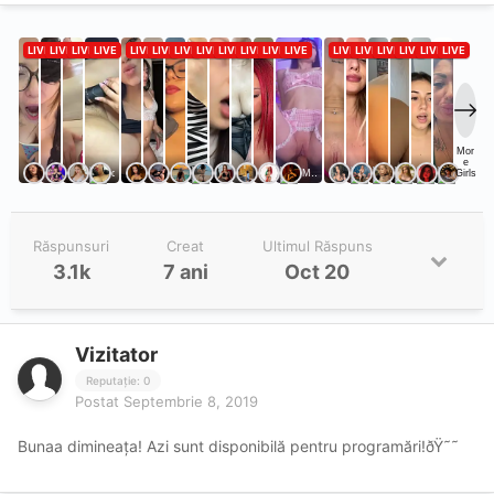
Răspunsuri
Creat
Ultimul Răspuns
3.1k
7 ani
Oct 20
Vizitator
Reputație: 0
Postat
Septembrie 8, 2019
Bunaa dimineața! Azi sunt disponibilă pentru programări!ðŸ˜˜