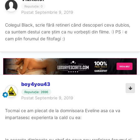
Reputație: 0
Postat
Septembrie 9, 2019
Colegul Black, scrie fără retineri când descoperi ceva dubios,
ca suntem destui care știm ca nu vorbești din filme. :) PS : e
cam plin forumul de fitofagi :)
boy4you43
Reputație: 2696
Postat
Septembrie 9, 2019
Tocmai ce am plecat de la domnisoara Eveline asa ca va
impartasesc experienta la cald cu ea:
In aceasta dimineata cu chef de ceva nou rasfoiesc forumul si