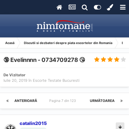
Acasă
Discutii si dezbateri despre piata escortelor din Romania
Esco
🔞 Evelinnnn - 0734709278 😘
De Vizitator
Iulie 20, 2019
în
Escorte Testate Bucuresti
ANTERIOARĂ
Pagina 7 din 123
URMĂTOAREA
catalin2015