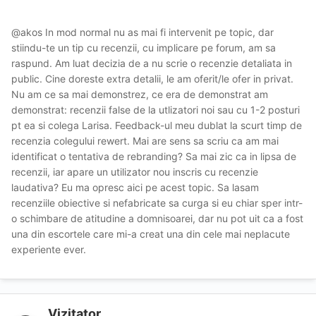
@akos In mod normal nu as mai fi intervenit pe topic, dar
stiindu-te un tip cu recenzii, cu implicare pe forum, am sa
raspund. Am luat decizia de a nu scrie o recenzie detaliata in
public. Cine doreste extra detalii, le am oferit/le ofer in privat.
Nu am ce sa mai demonstrez, ce era de demonstrat am
demonstrat: recenzii false de la utlizatori noi sau cu 1-2 posturi
pt ea si colega Larisa. Feedback-ul meu dublat la scurt timp de
recenzia colegului rewert. Mai are sens sa scriu ca am mai
identificat o tentativa de rebranding? Sa mai zic ca in lipsa de
recenzii, iar apare un utilizator nou inscris cu recenzie
laudativa? Eu ma opresc aici pe acest topic. Sa lasam
recenziile obiective si nefabricate sa curga si eu chiar sper intr-
o schimbare de atitudine a domnisoarei, dar nu pot uit ca a fost
una din escortele care mi-a creat una din cele mai neplacute
experiente ever.
Vizitator