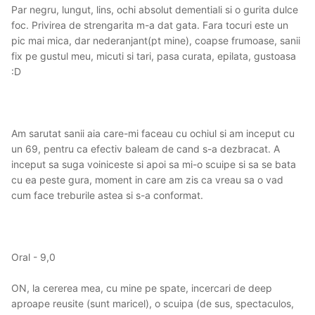
Par negru, lungut, lins, ochi absolut dementiali si o gurita dulce
foc. Privirea de strengarita m-a dat gata. Fara tocuri este un
pic mai mica, dar nederanjant(pt mine), coapse frumoase, sanii
fix pe gustul meu, micuti si tari, pasa curata, epilata, gustoasa
:D
Am sarutat sanii aia care-mi faceau cu ochiul si am inceput cu
un 69, pentru ca efectiv baleam de cand s-a dezbracat. A
inceput sa suga voiniceste si apoi sa mi-o scuipe si sa se bata
cu ea peste gura, moment in care am zis ca vreau sa o vad
cum face treburile astea si s-a conformat.
Oral - 9,0
ON, la cererea mea, cu mine pe spate, incercari de deep
aproape reusite (sunt maricel), o scuipa (de sus, spectaculos,