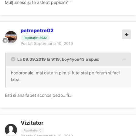
Mulțumesc și te astept pupiciðŸ˜˜
petrepetre02
Reputație: 3632
Postat
Septembrie 10, 2019
La 09.09.2019 la 9:19, boy4you43 a spus:
hodorogule, mai dute in plm si fute stai pe forum si faci
laba.
Esti si analfabet sconcs pedo...fi..l
Vizitator
Reputație: 0
Postat
Septembrie 10, 2019