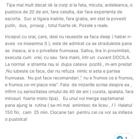
Tipa mai mult decat ok la corp si la fata, micuta, ardeleanca, o
pustoca de 20 de ani, fara celulita, dar fara experienta de
escorta. Suc si tigara inainte, fara graba, am stat la povesti
putin, dus, prosop , totul foarte ok. Pozele s reale.
Inceput cu oral, care, desi nu reuseste sa faca deep ( habar n-
avea ce inseamna
) ), este de admirat ca se straduieste pana
J
se ineaca, si e o priveliste frumoasa. Saliva, lins in proximitati,
executa cum vrei, cu sau fara maini, intr-un cuvant DOCILA.
La normal e stramta rau si dupa cateva pozitii , m-am predat
.Nu iubeste ce face, dar nu refuza nimic si asta e partea
frumoasa. Nu pot face recomandari ‚’’ nu e frumos ce e frumos,
e frumos ce-mi place mie’’. Fata de mizeriile scrise despre ea ,
infirm cu seriozitatea omului de 40 de ani ( curata, spalata, fara
mirosuri foarte misto tipa). Eu unul voi merge saptamanal
pana ajung la rutina ( sa-mi mai amintesc de liceu ,
) Halatul
J
150 fin, cam 25 min. Ciocane tari pentru cei ce vor sa initieze
o pustoica!
7