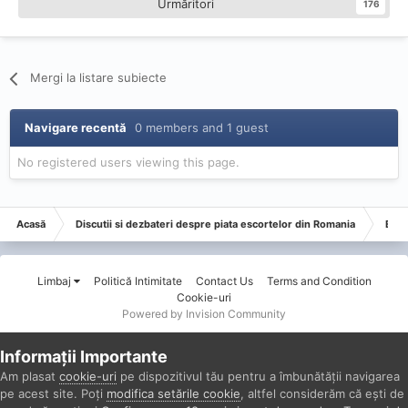
Urmăritori
176
Mergi la listare subiecte
Navigare recentă
0 members and 1 guest
No registered users viewing this page.
Acasă
Discutii si dezbateri despre piata escortelor din Romania
Esco
Limbaj
Politică Intimitate
Contact Us
Terms and Condition
Cookie-uri
Powered by Invision Community
Informații Importante
Am plasat
cookie-uri
pe dispozitivul tău pentru a îmbunătății navigarea
pe acest site. Poți
modifica setările cookie
, altfel considerăm că ești de