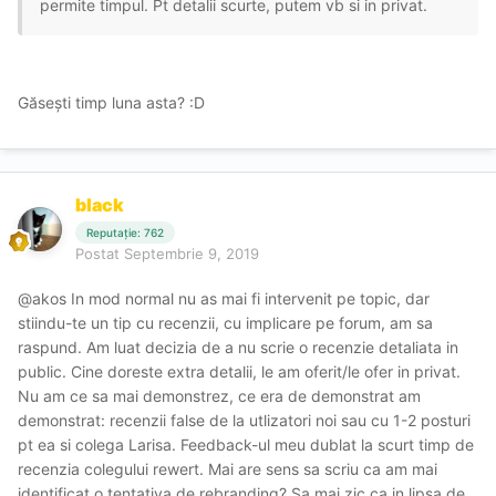
permite timpul. Pt detalii scurte, putem vb si in privat.
Găsești timp luna asta? :D
black
Reputație: 762
Postat
Septembrie 9, 2019
@akos In mod normal nu as mai fi intervenit pe topic, dar
stiindu-te un tip cu recenzii, cu implicare pe forum, am sa
raspund. Am luat decizia de a nu scrie o recenzie detaliata in
public. Cine doreste extra detalii, le am oferit/le ofer in privat.
Nu am ce sa mai demonstrez, ce era de demonstrat am
demonstrat: recenzii false de la utlizatori noi sau cu 1-2 posturi
pt ea si colega Larisa. Feedback-ul meu dublat la scurt timp de
recenzia colegului rewert. Mai are sens sa scriu ca am mai
identificat o tentativa de rebranding? Sa mai zic ca in lipsa de