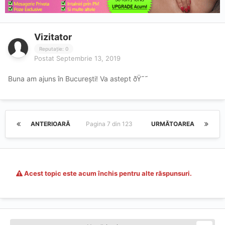
Vizitator
Reputație: 0
Postat
Septembrie 13, 2019
Buna am ajuns în București! Va astept ðŸ˜˜
ANTERIOARĂ
Pagina 7 din 123
URMĂTOAREA
Acest topic este acum închis pentru alte răspunsuri.