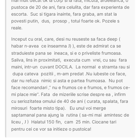
mai mult decat ok la corp si la fata, micuta, ardeleanca, o
pustoca de 20 de ani, fara celulita, dar fara experienta de
escorta. Suc si tigara inainte, fara graba, am stat la
povesti putin, dus, prosop , totul foarte ok. Pozele s
reale.
Inceput cu oral, care, desi nu reuseste sa faca deep (
habar n-avea ce inseamna
) ), este de admirat ca se
J
straduieste pana se ineaca, si e o priveliste frumoasa.
Saliva, lins in proximitati, executa cum vrei, cu sau fara
maini, intr-un cuvant DOCILA. La normal e stramta rau si
dupa cateva pozitii , m-am predat .Nu iubeste ce face,
dar nu refuza nimic si asta e partea frumoasa. Nu pot
face recomandari ‚’’ nu e frumos ce e frumos, e frumos ce-
mi place mie’’. Fata de mizeriile scrise despre ea , infirm
cu seriozitatea omului de 40 de ani ( curata, spalata, fara
mirosuri foarte misto tipa). Eu unul voi merge
saptamanal pana ajung la rutina ( sa-mi mai amintesc de
liceu ,
) Halatul 150 fin, cam 25 min. Ciocane tari
J
pentru cei ce vor sa initieze o pustoica!