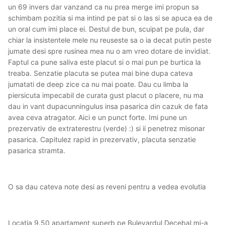
un 69 invers dar vanzand ca nu prea merge imi propun sa
schimbam pozitia si ma intind pe pat si o las si se apuca ea de
un oral cum imi place ei. Destul de bun, scuipat pe pula, dar
chiar la insistentele mele nu reuseste sa o ia decat putin peste
jumate desi spre rusinea mea nu o am vreo dotare de invidiat.
Faptul ca pune saliva este placut si o mai pun pe burtica la
treaba. Senzatie placuta se putea mai bine dupa cateva
jumatati de deep zice ca nu mai poate. Dau cu limba la
piersicuta impecabil de curata gust placut o placere, nu ma
dau in vant dupacunningulus insa pasarica din cazuk de fata
avea ceva atragator. Aici e un punct forte. Imi pune un
prezervativ de extraterestru (verde) :) si ii penetrez misonar
pasarica. Capitulez rapid in prezervativ, placuta senzatie
pasarica stramta.
O sa dau cateva note desi as reveni pentru a vedea evolutia
Locatia 9.50 apartament superb pe Bulevardul Decebal mi-a