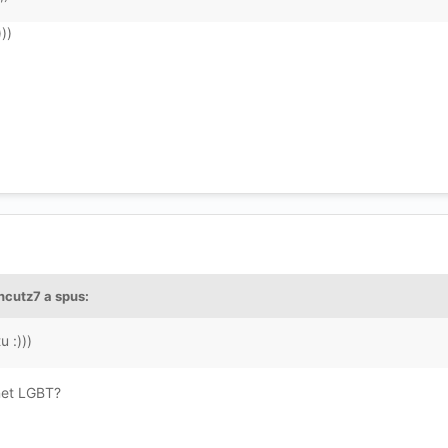
)))
ncutz7 a spus:
u :)))
enet LGBT?