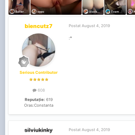
biencutz7
Postat
August 4, 2019
:*
Serious Contributor
608
Reputație:
619
Oras:
Constanta
silviukinky
Postat
August 4, 2019