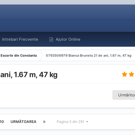
Intrebari Frecvente
Ajutor Online
Escorte din Constanta
0793506979 Bianca Bruneta 21 de ani, 1.67 m, 47 kg
ni, 1.67 m, 47 kg
Urmăritor
10
URMĂTOAREA
Pagina 5 din 291