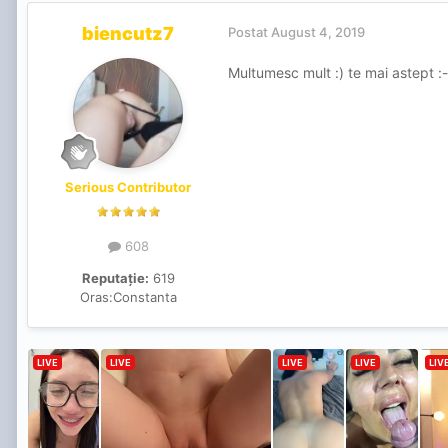
biencutz7
Postat
August 4, 2019
Multumesc mult :) te mai astept :-
Serious Contributor
608
Reputație:
619
Oras:
Constanta