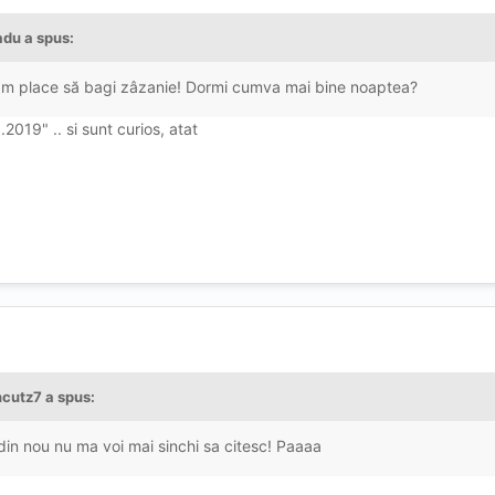
adu a spus:
i cam place să bagi zâzanie! Dormi cumva mai bine noaptea?
8.2019" .. si sunt curios, atat
ncutz7 a spus:
, din nou nu ma voi mai sinchi sa citesc! Paaaa