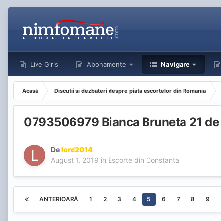
Live Girls
Abonamente
Navigare
Acasă
Discutii si dezbateri despre piata escortelor din Romania
0793506979 Bianca Bruneta 21 de a
De
lord2014
August 1, 2019
în
Escorte din Constanta
ANTERIOARĂ
1
2
3
4
5
6
7
8
9