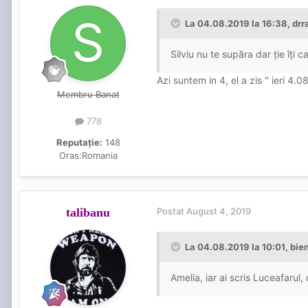
La 04.08.2019 la 16:38, drr
Silviu nu te supăra dar ție îț
Azi suntem in 4, el a zis " ieri 4.0
Membru Banat
778
Reputație:
148
Oras:
Romania
talibanu
Postat
August 4, 2019
La 04.08.2019 la 10:01, bie
Amelia, iar ai scris Luceafarul