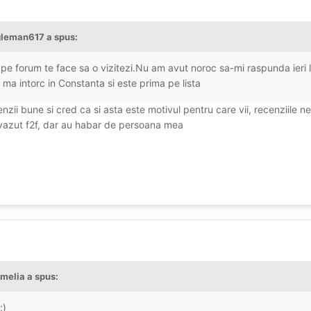
gleman617 a spus:
pe forum te face sa o vizitezi.Nu am avut noroc sa-mi raspunda ieri 
ma intorc in Constanta si este prima pe lista
nzii bune si cred ca si asta este motivul pentru care vii, recenziile n
 vazut f2f, dar au habar de persoana mea
amelia a spus:
;)