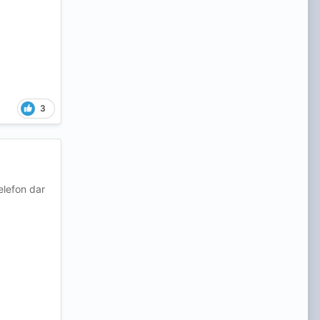
3
elefon dar