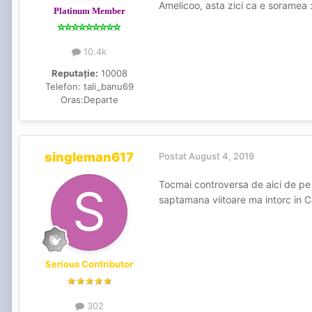
Amelicoo, asta zici ca e soramea :
Platinum Member
10.4k
Reputație:
10008
Telefon:
tali_banu69
Oras:
Departe
singleman617
Postat
August 4, 2019
Tocmai controversa de aici de pe 
saptamana viitoare ma intorc in Co
Serious Contributor
302