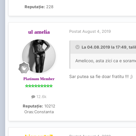
Reputație:
228
ul amelia
Postat
August 4, 2019
La 04.08.2019 la 17:49, tal
Amelicoo, asta zici ca e sorame
Sar putea sa fie doar fratitu !!! ;)
Platinum Member
12.6k
Reputație:
10212
Oras:
Constanta