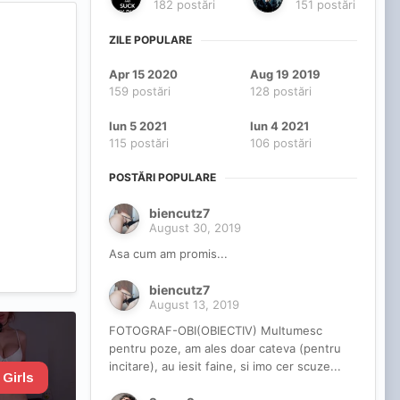
182 postări
151 postări
ZILE POPULARE
Apr 15 2020
Aug 19 2019
159 postări
128 postări
Iun 5 2021
Iun 4 2021
115 postări
106 postări
POSTĂRI POPULARE
biencutz7
August 30, 2019
Asa cum am promis...
biencutz7
August 13, 2019
FOTOGRAF-OBI(OBIECTIV) Multumesc
pentru poze, am ales doar cateva (pentru
incitare), au iesit faine, si imo cer scuze...