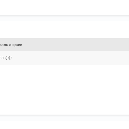
ibanu a spus:
a :))))