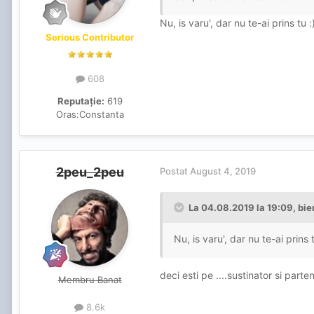
Nu, is varu', dar nu te-ai prins tu :
Serious Contributor
608
Reputație:
619
Oras:
Constanta
2peu_2peu
Postat
August 4, 2019
La 04.08.2019 la 19:09, bie
Nu, is varu', dar nu te-ai prins t
deci esti pe ....sustinator si part
Membru Banat
8.6k