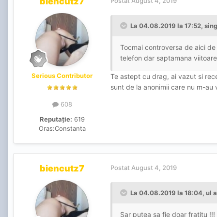
biencutz7
Postat
August 4, 2019
La 04.08.2019 la 17:52, sin
Tocmai controversa de aici de 
telefon dar saptamana viitoare 
Serious Contributor
Te astept cu drag, ai vazut si rece
sunt de la anonimii care nu m-au
608
Reputație:
619
Oras:
Constanta
biencutz7
Postat
August 4, 2019
La 04.08.2019 la 18:04, ul 
Sar putea sa fie doar fratitu !!! 