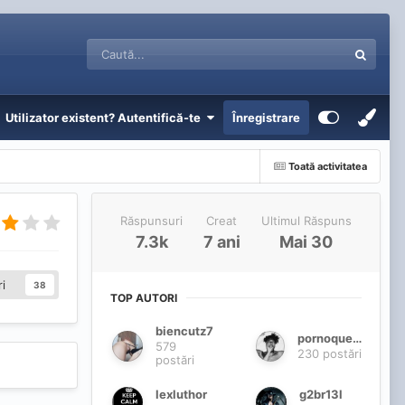
Utilizator existent? Autentifică-te
Înregistrare
Toată activitatea
Răspunsuri
Creat
Ultimul Răspuns
7.3k
7 ani
Mai 30
i
38
TOP AUTORI
biencutz7
pornoqueen
579
230 postări
postări
lexluthor
g2br13l