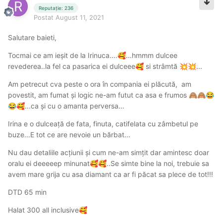
Reputație: 236
Postat
August 11, 2021
Salutare baieti,
Tocmai ce am ieșit de la Irinuca....
...hmmm dulcee
🥰
revederea..la fel ca pasarica ei dulceee
si strâmtă
...
🥰
💥
💥
Am petrecut cva peste o ora în compania ei plăcută, am
povestit, am fumat și logic ne-am futut ca asa e frumos
🙈
🙈
😂
...ca și cu o amanta perversa...
😂
🥰
Irina e o dulceață de fata, finuta, catifelata cu zâmbetul pe
buze...E tot ce are nevoie un bărbat...
Nu dau detaliile acțiunii și cum ne-am simțit dar amintesc doar
oralu ei deeeeep minunat
..Se simte bine la noi, trebuie sa
🥰
🥰
avem mare grija cu asa diamant ca ar fi păcat sa plece de tot!!!
DTD 65 min
Halat 300 all inclusive
🥰