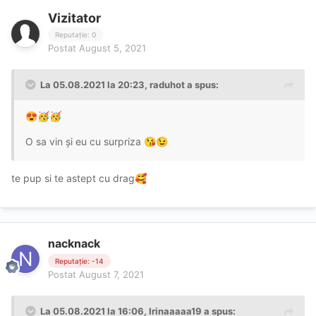
Vizitator
Reputație: 0
Postat
August 5, 2021
La 05.08.2021 la 20:23,
raduhot
a spus:
😍
🥳
🥳
O sa vin și eu cu surpriza
😘
😉
te pup si te astept cu drag
🥰
nacknack
Reputație: -14
Postat
August 7, 2021
La 05.08.2021 la 16:06,
Irinaaaaa19
a spus: