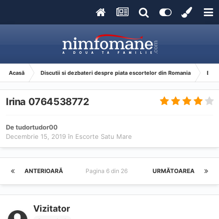
Acasă
Discutii si dezbateri despre piata escortelor din Romania
Esco
Irina 0764538772
De
tudortudor00
Decembrie 15, 2019
în
Escorte Satu Mare
ANTERIOARĂ
Pagina 6 din 26
URMĂTOAREA
Vizitator