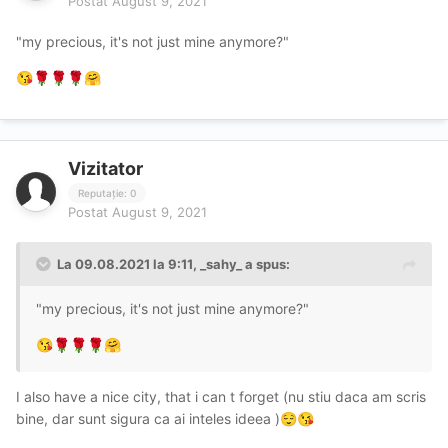
Postat
August 9, 2021
"my precious, it's not just mine anymore?"
😘
🌹
🌹
🌹
🤗
Vizitator
Reputație: 0
Postat
August 9, 2021
La 09.08.2021 la 9:11,
_sahy_
a spus:
"my precious, it's not just mine anymore?"
😘
🌹
🌹
🌹
🤗
I also have a nice city, that i can t forget (nu stiu daca am scris
bine, dar sunt sigura ca ai inteles ideea )
😌
😘