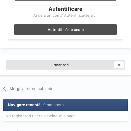
Autentificare
Ai deja un cont? Autentifică-te aici.
Autentifică-te acum
Urmăritori
9
Mergi la listare subiecte
Navigare recentă
0 members
No registered users viewing this page.