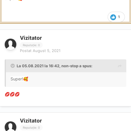
1
Vizitator
Reputație: 0
Postat
August 5, 2021
La 05.08.2021 la 16:42,
non-stop
a spus:
Super!
🥰
💋
💋
💋
Vizitator
Reputație: 0