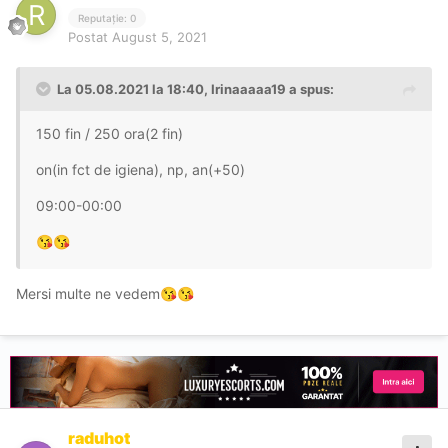
Reputație: 0
Postat
August 5, 2021
La 05.08.2021 la 18:40,
Irinaaaaa19
a spus:
150 fin / 250 ora(2 fin)
on(in fct de igiena), np, an(+50)
09:00-00:00
😘
😘
Mersi multe ne vedem
😘
😘
raduhot