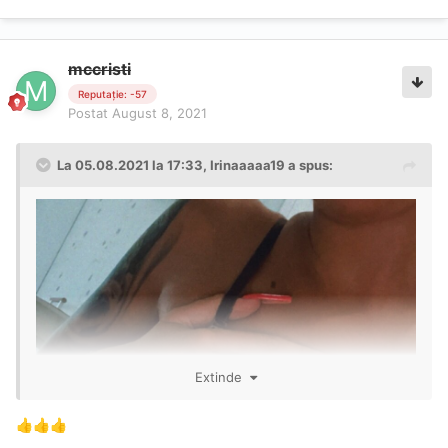
mccristi
Reputație: -57
Postat
August 8, 2021
La 05.08.2021 la 17:33,
Irinaaaaa19
a spus:
Extinde
👍
👍
👍