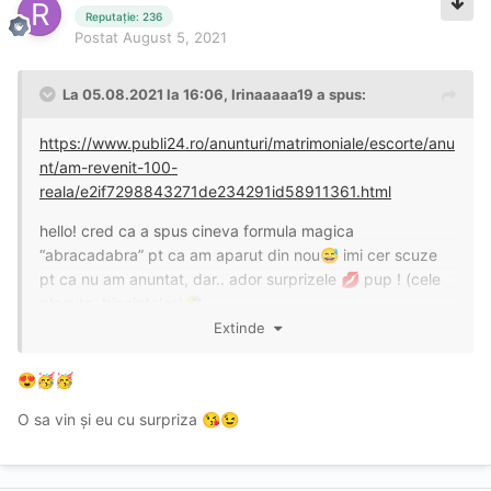
Reputație: 236
Postat
August 5, 2021
La 05.08.2021 la 16:06,
Irinaaaaa19
a spus:
https://www.publi24.ro/anunturi/matrimoniale/escorte/anu
nt/am-revenit-100-
reala/e2if7298843271de234291id58911361.html
hello! cred ca a spus cineva formula magica
“abracadabra” pt ca am aparut din nou
imi cer scuze
😅
pt ca nu am anuntat, dar.. ador surprizele
pup ! (cele
💋
placute, bineinteles)
🤣
Extinde
😍
🥳
🥳
O sa vin și eu cu surpriza
😘
😉