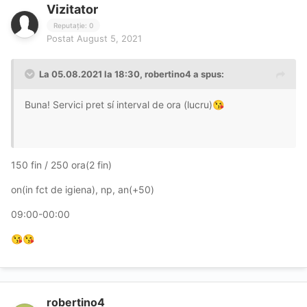
Vizitator
Reputație: 0
Postat
August 5, 2021
La 05.08.2021 la 18:30,
robertino4
a spus:
Buna! Servici pret sí interval de ora (lucru)
😘
150 fin / 250 ora(2 fin)
on(in fct de igiena), np, an(+50)
09:00-00:00
😘
😘
robertino4