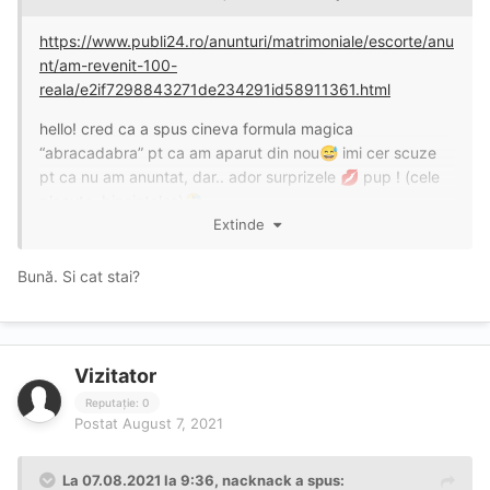
https://www.publi24.ro/anunturi/matrimoniale/escorte/anu
nt/am-revenit-100-
reala/e2if7298843271de234291id58911361.html
hello! cred ca a spus cineva formula magica
“abracadabra” pt ca am aparut din nou
imi cer scuze
😅
pt ca nu am anuntat, dar.. ador surprizele
pup ! (cele
💋
placute, bineinteles)
🤣
Extinde
Bună. Si cat stai?
Vizitator
Reputație: 0
Postat
August 7, 2021
La 07.08.2021 la 9:36,
nacknack
a spus: