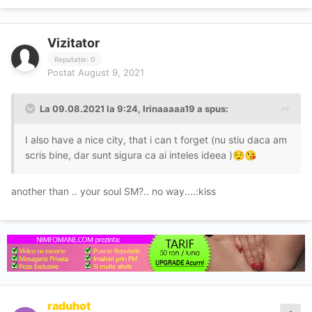
Vizitator
Reputație: 0
Postat
August 9, 2021
La 09.08.2021 la 9:24,
Irinaaaaa19
a spus:
I also have a nice city, that i can t forget (nu stiu daca am
scris bine, dar sunt sigura ca ai inteles ideea )
😌
😘
another than .. your soul SM?.. no way....:kiss
raduhot