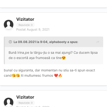
Vizitator
Reputație: 0
Postat
August 9, 2021
La 09.08.2021 la 9:04,
alphabooty
a spus:
Bună Irina,pe la târgu-jiu o sa mai ajungi? Ca ducem lipsa
de o escortă așa frumoasă ca tine
😍
buna! cu siguranta, dar momentan nu stiu sa-ti spun exact
cand
iti multumesc frumos
😘
😘
❤️
🔥
Vizitator
Reputație: 0