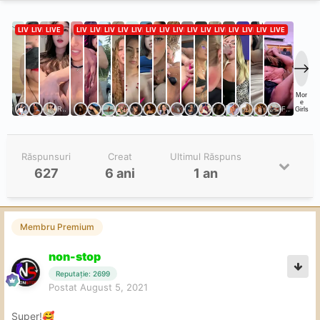
Răspunsuri
Creat
Ultimul Răspuns
627
6 ani
1 an
Membru Premium
non-stop
Reputație: 2699
Postat
August 5, 2021
Super!
🥰