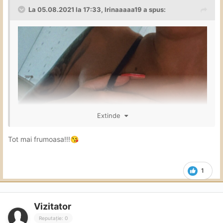
La 05.08.2021 la 17:33,
Irinaaaaa19
a spus:
Extinde
Tot mai frumoasa!!!
😘
1
Vizitator
Reputație: 0