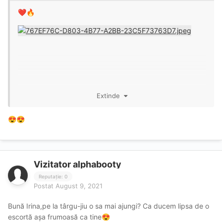
❤️
🔥
Extinde
😍
😍
Vizitator alphabooty
Reputație: 0
Postat
August 9, 2021
Bună Irina,pe la târgu-jiu o sa mai ajungi? Ca ducem lipsa de o
escortă așa frumoasă ca tine
😍