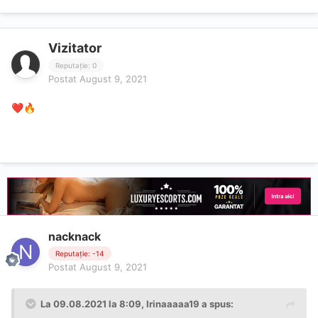
Vizitator
Reputație: 0
Postat
August 9, 2021
❤️
🔥
nacknack
Reputație: -14
Postat
August 9, 2021
La 09.08.2021 la 8:09,
Irinaaaaa19
a spus: