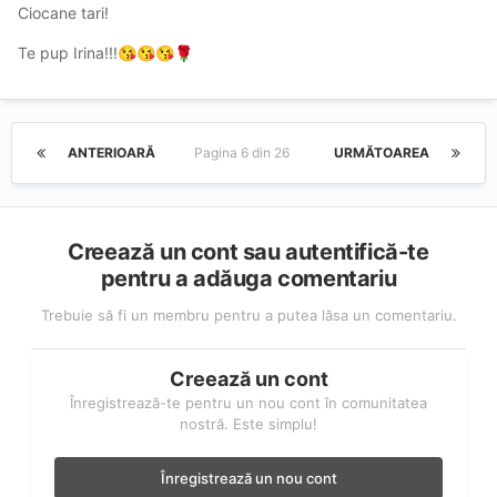
Ciocane tari!
Te pup Irina!!!
😘
😘
😘
🌹
ANTERIOARĂ
Pagina 6 din 26
URMĂTOAREA
Creează un cont sau autentifică-te
pentru a adăuga comentariu
Trebuie să fi un membru pentru a putea lăsa un comentariu.
Creează un cont
Înregistrează-te pentru un nou cont în comunitatea
nostră. Este simplu!
Înregistrează un nou cont