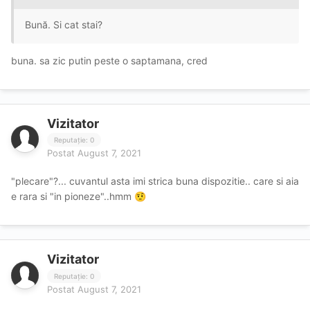
Bună. Si cat stai?
buna. sa zic putin peste o saptamana, cred
Vizitator
Reputație: 0
Postat
August 7, 2021
"plecare"?... cuvantul asta imi strica buna dispozitie.. care si aia
e rara si "in pioneze"..hmm
🤨
Vizitator
Reputație: 0
Postat
August 7, 2021