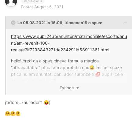
Reputație: 0
Postat
August 5, 2021
La 05.08.2021 la 16:06,
Irinaaaaa19
a spus:
https://www.publi24.ro/anunturi/matrimoniale/escorte/anu
nt/am-revenit-100-
reala/e2if7298843271de234291id58911361.html
hello! cred ca a spus cineva formula magica
“abracadabra” pt ca am aparut din nou
imi cer scuze
😅
pt ca nu am anuntat, dar.. ador surprizele
pup ! (cele
💋
placute, bineinteles)
🤣
Extinde
j'adore.. (nu jador*..
)
😝
🤗
🤗
🤗