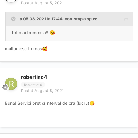
Postat
August 5, 2021
La 05.08.2021 la 17:44,
non-stop
a spus:
Tot mai frumoasa!!!
😘
multumesc frumos
🥰
robertino4
Reputație: 0
Postat
August 5, 2021
Buna! Servici pret sí interval de ora (lucru)
😘