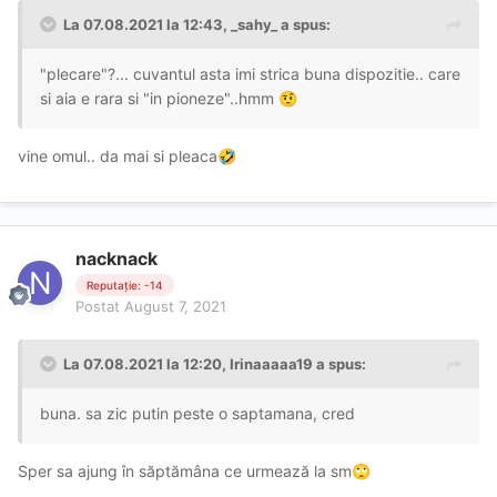
La 07.08.2021 la 12:43,
_sahy_
a spus:
"plecare"?... cuvantul asta imi strica buna dispozitie.. care
si aia e rara si "in pioneze"..hmm
🤨
vine omul.. da mai si pleaca
🤣
nacknack
Reputație: -14
Postat
August 7, 2021
La 07.08.2021 la 12:20,
Irinaaaaa19
a spus:
buna. sa zic putin peste o saptamana, cred
Sper sa ajung în săptămâna ce urmează la sm
🙄