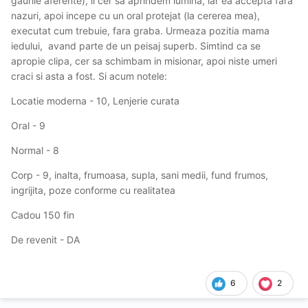
gaurile aferente), ii cer sa aprindem lumina, iar ea accepta fara
nazuri, apoi incepe cu un oral protejat (la cererea mea),
executat cum trebuie, fara graba. Urmeaza pozitia mama
iedului, avand parte de un peisaj superb. Simtind ca se
apropie clipa, cer sa schimbam in misionar, apoi niste umeri
craci si asta a fost. Si acum notele:
Locatie moderna - 10, Lenjerie curata
Oral - 9
Normal - 8
Corp - 9, inalta, frumoasa, supla, sani medii, fund frumos,
ingrijita, poze conforme cu realitatea
Cadou 150 fin
De revenit - DA
6
2