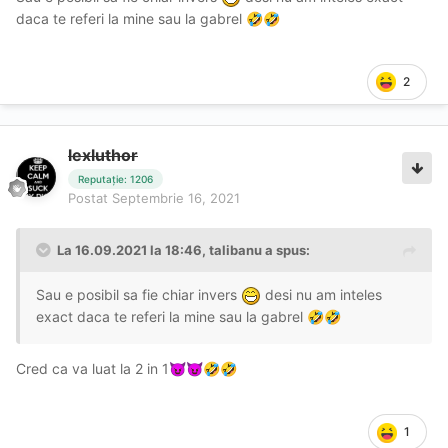
daca te referi la mine sau la gabrel
🤣
🤣
2
lexluthor
Reputație: 1206
Postat
Septembrie 16, 2021
La 16.09.2021 la 18:46,
talibanu
a spus:
Sau e posibil sa fie chiar invers
desi nu am inteles
exact daca te referi la mine sau la gabrel
🤣
🤣
Cred ca va luat la 2 in 1
😈
😈
🤣
🤣
1