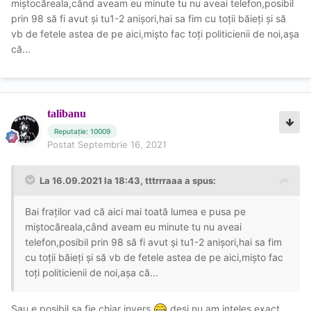
miștocăreala,când aveam eu minute tu nu aveai telefon,posibil
prin 98 să fi avut și tu1-2 anișori,hai sa fim cu toții băieți și să
vb de fetele astea de pe aici,mișto fac toți politicienii de noi,așa
că...
talibanu
Reputație: 10009
Postat
Septembrie 16, 2021
La 16.09.2021 la 18:43,
tttrrraaa
a spus:
Bai fraților vad că aici mai toată lumea e pusa pe
miștocăreala,când aveam eu minute tu nu aveai
telefon,posibil prin 98 să fi avut și tu1-2 anișori,hai sa fim
cu toții băieți și să vb de fetele astea de pe aici,mișto fac
toți politicienii de noi,așa că...
Sau e posibil sa fie chiar invers
desi nu am inteles exact