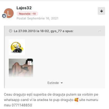
Lajos32
Reputație: -14
Postat
Septembrie 16, 2021
La 27.09.2013 la 18:02,
gyo_77
a spus:
Extinde
Ceau draguțo ești superba de draguța putem sa vorbim pe
whatsapp cand vi la oradea te pup draguțo
uite numaru
🥰
meu 0771148850