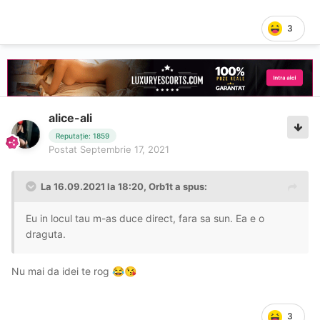
3
alice-ali
Reputație: 1859
Postat
Septembrie 17, 2021
La 16.09.2021 la 18:20,
Orb1t
a spus:
Eu in locul tau m-as duce direct, fara sa sun. Ea e o
draguta.
Nu mai da idei te rog
😂
😘
3