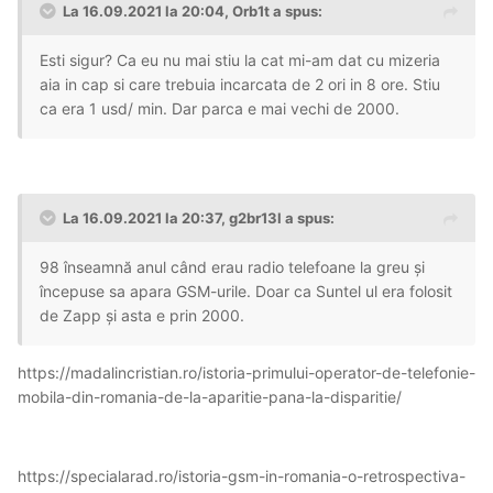
La 16.09.2021 la 20:04,
Orb1t
a spus:
Esti sigur? Ca eu nu mai stiu la cat mi-am dat cu mizeria
aia in cap si care trebuia incarcata de 2 ori in 8 ore. Stiu
ca era 1 usd/ min. Dar parca e mai vechi de 2000.
La 16.09.2021 la 20:37,
g2br13l
a spus:
98 înseamnă anul când erau radio telefoane la greu și
începuse sa apara GSM-urile. Doar ca Suntel ul era folosit
de Zapp și asta e prin 2000.
https://madalincristian.ro/istoria-primului-operator-de-telefonie-
mobila-din-romania-de-la-aparitie-pana-la-disparitie/
https://specialarad.ro/istoria-gsm-in-romania-o-retrospectiva-