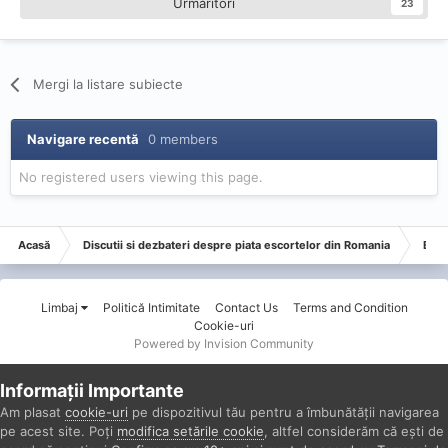
Urmăritori
23
Mergi la listare subiecte
Navigare recentă
0 members
No registered users viewing this page.
Acasă
Discutii si dezbateri despre piata escortelor din Romania
Esco
Limbaj
Politică Intimitate
Contact Us
Terms and Condition
Cookie-uri
Powered by Invision Community
Informații Importante
Am plasat
cookie-uri
pe dispozitivul tău pentru a îmbunătății navigarea
pe acest site. Poți
modifica setările cookie
, altfel considerăm că ești de