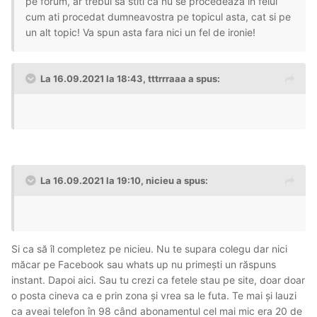
pe forum, ar trebui sa stiti ca nu se procedeaza in felul
cum ati procedat dumneavostra pe topicul asta, cat si pe
un alt topic! Va spun asta fara nici un fel de ironie!
La 16.09.2021 la 18:43,
tttrrraaa
a spus:
La 16.09.2021 la 19:10,
nicieu
a spus:
Si ca să îl completez pe nicieu. Nu te supara colegu dar nici
măcar pe Facebook sau whats up nu primești un răspuns
instant. Dapoi aici. Sau tu crezi ca fetele stau pe site, doar doar
o posta cineva ca e prin zona și vrea sa le futa. Te mai și lauzi
ca aveai telefon în 98 când abonamentul cel mai mic era 20 de