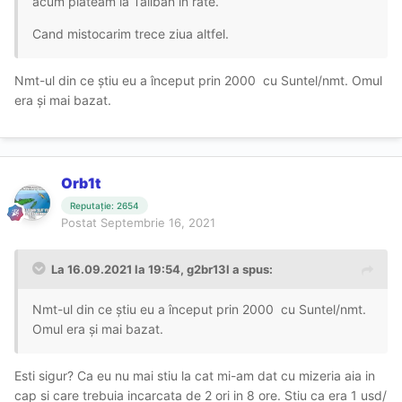
acum plateam la Taliban in rate.
Cand mistocarim trece ziua altfel.
Nmt-ul din ce știu eu a început prin 2000 cu Suntel/nmt. Omul
era și mai bazat.
Orb1t
Reputație: 2654
Postat
Septembrie 16, 2021
La 16.09.2021 la 19:54,
g2br13l
a spus:
Nmt-ul din ce știu eu a început prin 2000 cu Suntel/nmt.
Omul era și mai bazat.
Esti sigur? Ca eu nu mai stiu la cat mi-am dat cu mizeria aia in
cap si care trebuia incarcata de 2 ori in 8 ore. Stiu ca era 1 usd/