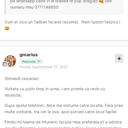
pe whatsapp cand vi la oradea te pup draguțo
uite
🥰
numaru meu 0771148850
Cum ar zice un Taliban facand rezumat. Nem tudom faszico !
😂
gmarius
Reputație: 77
Postat
Septembrie 17, 2021
Stimabili ciocanari,
Vizitata cu putin timp in urma, i-am promis ca revin cu
recenzia.
Dupa apelul telefonic, Alice ma indruma catre locatie. Fara prea
multa vorbarie, ma cer la dus, apoi purced catre locul faptei.
Fiindu-mi teama de intuneric (scuza mea preferata pt a admira