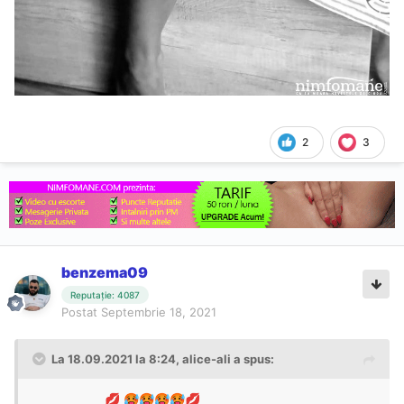
2
3
benzema09
Reputație: 4087
Postat
Septembrie 18, 2021
La 18.09.2021 la 8:24,
alice-ali
a spus:
💋
🥵
🥵
🥵
🥵
💋