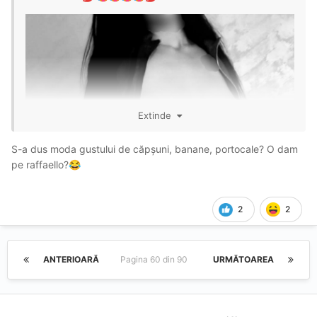
Extinde
S-a dus moda gustului de căpșuni, banane, portocale? O dam
pe raffaello?
😂
2
2
ANTERIOARĂ
Pagina 60 din 90
URMĂTOAREA