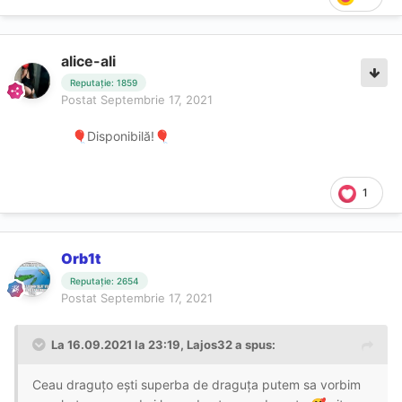
alice-ali
Reputație: 1859
Postat
Septembrie 17, 2021
Disponibilă!
🎈
🎈
1
Orb1t
Reputație: 2654
Postat
Septembrie 17, 2021
La 16.09.2021 la 23:19,
Lajos32
a spus:
Ceau draguțo ești superba de draguța putem sa vorbim