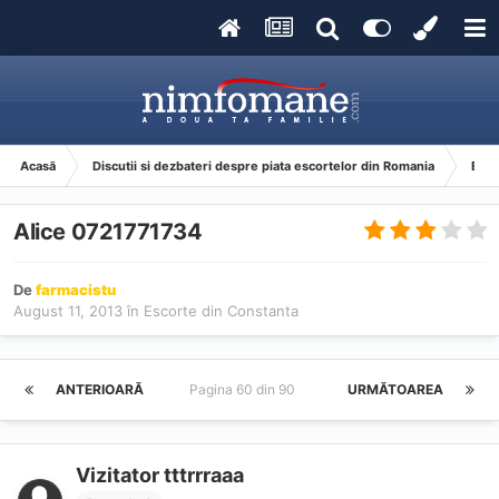
Acasă
Discutii si dezbateri despre piata escortelor din Romania
Esco
Alice 0721771734
De
farmacistu
August 11, 2013
în
Escorte din Constanta
ANTERIOARĂ
Pagina 60 din 90
URMĂTOAREA
Vizitator tttrrraaa