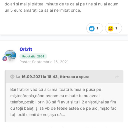
dolari și mai și plăteai minute de te ca ai pe tine si nu ai acum
un 5 euro amărâți ca sa ai nelimitat orice.
1
1
Orb1t
Reputație: 2654
Postat
Septembrie 16, 2021
La 16.09.2021 la 18:43,
tttrrraaa
a spus:
Bai fraților vad că aici mai toată lumea e pusa pe
miștocăreala,când aveam eu minute tu nu aveai
telefon,posibil prin 98 să fi avut și tu1-2 anișori,hai sa fim
cu toții băieți și să vb de fetele astea de pe aici,mișto fac
toți politicienii de noi,așa că...