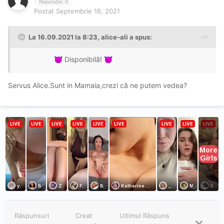
Reputație: 0
Postat
Septembrie 16, 2021
La 16.09.2021 la 8:23,
alice-ali
a spus:
Disponibilă!
😈
😈
Servus Alice.Sunt in Mamaia,crezi că ne putem vedea?
Răspunsuri
Creat
Ultimul Răspuns