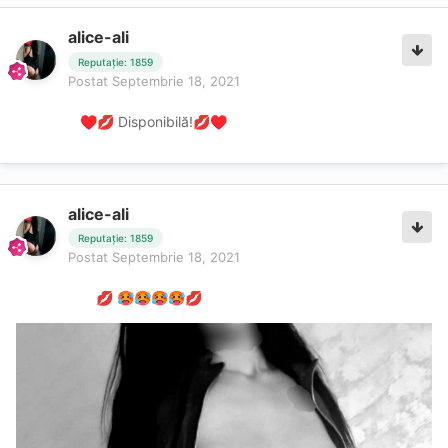
alice-ali
Reputație: 1859
Postat
Septembrie 18, 2021
Disponibilă!
♥️
💋
💋
♥️
alice-ali
Reputație: 1859
Postat
Septembrie 18, 2021
💋
🥵
🥵
🥵
🥵
💋