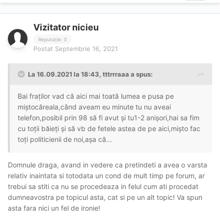
Vizitator nicieu
Reputație: 0
Postat
Septembrie 16, 2021
La 16.09.2021 la 18:43,
tttrrraaa
a spus:
Bai fraților vad că aici mai toată lumea e pusa pe
miștocăreala,când aveam eu minute tu nu aveai
telefon,posibil prin 98 să fi avut și tu1-2 anișori,hai sa fim
cu toții băieți și să vb de fetele astea de pe aici,mișto fac
toți politicienii de noi,așa că...
Domnule draga, avand in vedere ca pretindeti a avea o varsta
relativ inaintata si totodata un cond de mult timp pe forum, ar
trebui sa stiti ca nu se procedeaza in felul cum ati procedat
dumneavostra pe topicul asta, cat si pe un alt topic! Va spun
asta fara nici un fel de ironie!