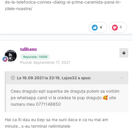
de-la-telefonica-connex-dialog-si-prima-caramida-pana-in-
zilele-noastre/
4
1
talibanu
Reputație: 10009
Postat
Septembrie 17, 2021
La 16.09.2021 la 23:19,
Lajos32
a spus:
Ceau draguțo ești superba de draguța putem sa vorbim
pe whatsapp cand vi la oradea te pup draguțo
uite
🥰
numaru meu 0771148850
Hai ca iti dau eu bep sa ma suni daca e ca nu mai am
minute...s-au terminat nelimitatele