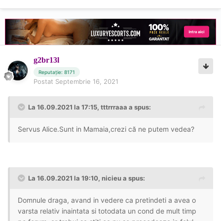
g2br13l
Reputație: 8171
Postat
Septembrie 16, 2021
La 16.09.2021 la 17:15,
tttrrraaa
a spus:
Servus Alice.Sunt in Mamaia,crezi că ne putem vedea?
La 16.09.2021 la 19:10,
nicieu
a spus:
Domnule draga, avand in vedere ca pretindeti a avea o
varsta relativ inaintata si totodata un cond de mult timp