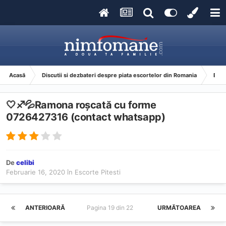
Acasă
Discutii si dezbateri despre piata escortelor din Romania
Esco
🤍♐️💦Ramona roșcată cu forme
0726427316 (contact whatsapp)
De
celibi
Februarie 16, 2020
în
Escorte Pitesti
ANTERIOARĂ
Pagina 19 din 22
URMĂTOAREA