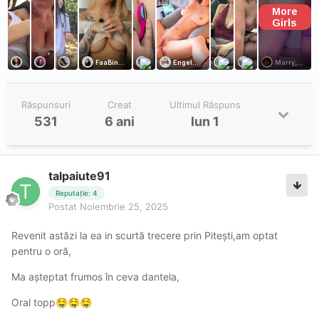
Răspunsuri
Creat
Ultimul Răspuns
531
6 ani
Iun 1
talpaiute91
Reputație: 4
Postat
Noiembrie 25, 2025
Revenit astăzi la ea in scurtă trecere prin Pitești,am optat
pentru o oră,
Ma așteptat frumos în ceva dantela,
Oral topp
🤤
🤤
🤤