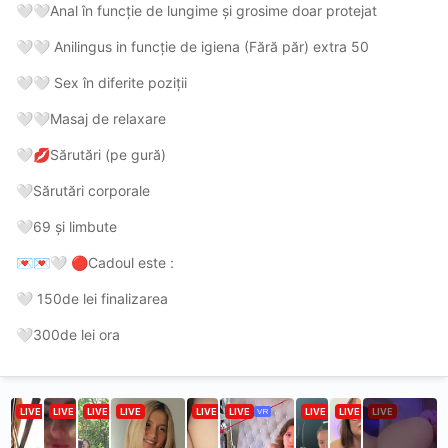
Anal în funcție de lungime și grosime doar protejat
🤍
🤍
Anilingus in funcție de igiena (Fără păr) extra 50
🤍
🤍
Sex în diferite poziții
🤍
🤍
Masaj de relaxare
🤍
🤍
Sărutări (pe gură)
🤍
💋
Sărutări corporale
🤍
69 și limbute
🤍
Cadoul este :
💌
💌
🤍
🔴
150de lei finalizarea
🤍
300de lei ora
🤍