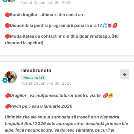
Postat
Decembrie 30, 2025
Bună dragilor, ultima zi din acest an .
🔴
Disponibila pentru programării pana la ora 17
🔴
💦
👅
💋
Modalitatea de contact nr din titlu doar whatsapp.(Nu
🔴
răspund la apeluri)
ramobruneta
Reputație: 124
Postat
Decembrie 30, 2025
Dragilor , va mulțumesc tuturor pentru vizite .
🔴
💋
🤗
Revin pe 5 sau 6 ianuarie 2026
🔴
Ultimele zile ale anului sunt gata să treacă prin clepsidra
timpului! Anul 2026 este aproape să-şi deschidă primele file
albe, încă necunoscute. Vă doresc sănătate, bucurii şi