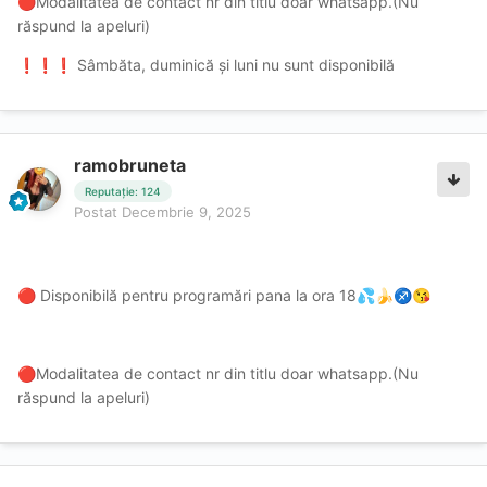
Modalitatea de contact nr din titlu doar whatsapp.(Nu
🔴
răspund la apeluri)
️ Sâmbăta, duminică și luni nu sunt disponibilă
❗
❗
❗
ramobruneta
Reputație: 124
Postat
Decembrie 9, 2025
Disponibilă pentru programări pana la ora 18
🔴
💦
🍌
♐
😘
Modalitatea de contact nr din titlu doar whatsapp.(Nu
🔴
răspund la apeluri)