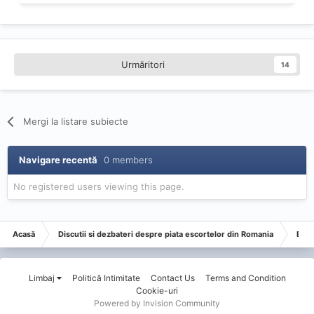
Urmăritori
14
Mergi la listare subiecte
Navigare recentă
0 members
No registered users viewing this page.
Acasă
Discutii si dezbateri despre piata escortelor din Romania
Esco
Limbaj
Politică Intimitate
Contact Us
Terms and Condition
Cookie-uri
Powered by Invision Community