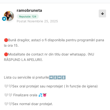
ramobruneta
Reputație: 124
Postat
Noiembrie 25, 2025
Bună dragilor, astazi o fi disponibila pentru programări pana
🔴
la ora 15.
Modalitate de contact nr din titlu doar whatsapp. (NU
🔴
RĂSPUND LA APELURI).
Lista cu serviciile si preturile
➡️
⬇️
➡️
⬇️
Sex oral protejat sau neprotejat ( în funcție de igiena)
🤍
🤍
Finalizare orala
🤍
🤍
💦
👅
Sex normal doar protejat.
🤍
🤍