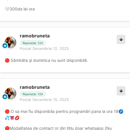
300de lei ora
🤍
ramobruneta
Reputație: 124
Postat
Decembrie 12, 2025
Sâmbăta și duminica nu sunt disponibilă.
🔴
ramobruneta
Reputație: 124
Postat
Decembrie 15, 2025
O sa mai fiu disponibila pentru programări pana la ora 18
🔴
♐
💦
👅
💋
Modalitatea de contact nr din titlu doar whatsapp.(Nu
🔴