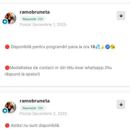
ramobruneta
Reputație: 124
Postat
Decembrie 1, 2025
Disponibilă pentru programări pana la ora
18
🔴
💦
🍌
♐
😘
Modalitatea de contact nr din titlu doar whatsapp.(Nu
🔴
răspund la apeluri)
ramobruneta
Reputație: 124
Postat
Decembrie 2, 2025
Astăzi nu sunt disponibilă.
🔴