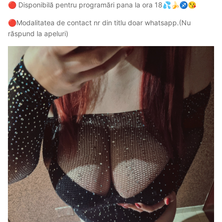
Disponibilă pentru programări pana la ora 18
🔴
💦
🍌
♐
😘
Modalitatea de contact nr din titlu doar whatsapp.(Nu
🔴
răspund la apeluri)