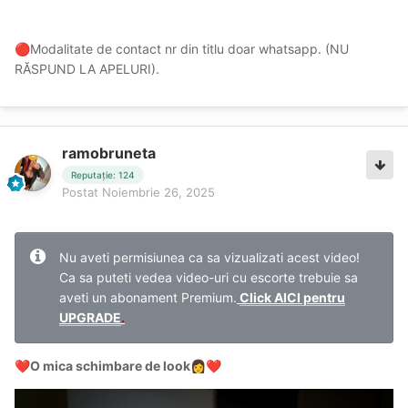
Modalitate de contact nr din titlu doar whatsapp. (NU
🔴
RĂSPUND LA APELURI).
ramobruneta
Reputație: 124
Postat
Noiembrie 26, 2025
Nu aveti permisiunea ca sa vizualizati acest video!
Ca sa puteti vedea video-uri cu escorte trebuie sa
aveti un abonament Premium.
Click AICI pentru
UPGRADE
.
O mica schimbare de look
❤️
👩
❤️