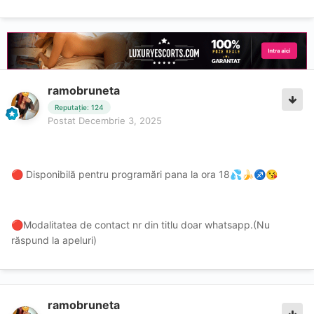
ramobruneta
Reputație: 124
Postat
Decembrie 3, 2025
Disponibilă pentru programări pana la ora 18
🔴
💦
🍌
♐
😘
Modalitatea de contact nr din titlu doar whatsapp.(Nu
🔴
răspund la apeluri)
ramobruneta