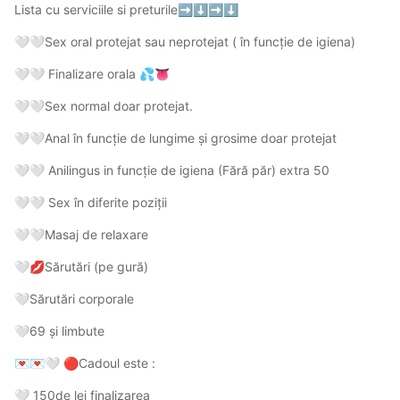
Lista cu serviciile si preturile
➡️
⬇️
➡️
⬇️
Sex oral protejat sau neprotejat ( în funcție de igiena)
🤍
🤍
Finalizare orala
🤍
🤍
💦
👅
Sex normal doar protejat.
🤍
🤍
Anal în funcție de lungime și grosime doar protejat
🤍
🤍
Anilingus in funcție de igiena (Fără păr) extra 50
🤍
🤍
Sex în diferite poziții
🤍
🤍
Masaj de relaxare
🤍
🤍
Sărutări (pe gură)
🤍
💋
Sărutări corporale
🤍
69 și limbute
🤍
Cadoul este :
💌
💌
🤍
🔴
150de lei finalizarea
🤍