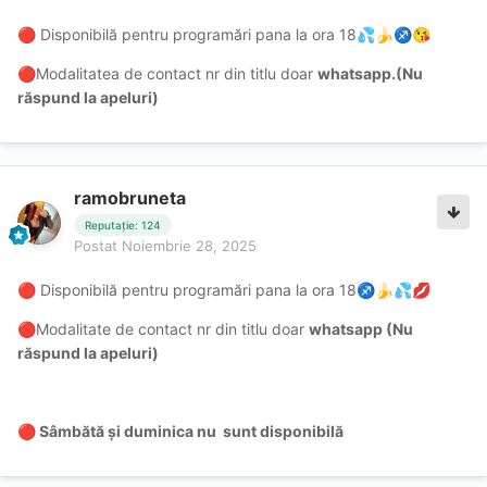
Disponibilă pentru programări pana la ora 18
🔴
💦
🍌
♐
😘
Modalitatea de contact nr din titlu doar
whatsapp.
(Nu
🔴
răspund la apeluri)
ramobruneta
Reputație: 124
Postat
Noiembrie 28, 2025
Disponibilă pentru programări pana la ora 18
🔴
♐
🍌
💦
💋
Modalitate de contact nr din titlu doar
whatsapp (Nu
🔴
răspund la apeluri)
Sâmbătă și duminica nu sunt disponibilă
🔴