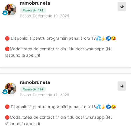
ramobruneta
Reputație: 124
Postat
Decembrie 10, 2025
Disponibilă pentru programări pana la ora 18
🔴
💦
🍌
♐
😘
Modalitatea de contact nr din titlu doar whatsapp.(Nu
🔴
răspund la apeluri)
ramobruneta
Reputație: 124
Postat
Decembrie 12, 2025
Disponibilă pentru programări pana la ora 18
🔴
💦
🍌
♐
😘
Modalitatea de contact nr din titlu doar whatsapp.(Nu
🔴
răspund la apeluri)