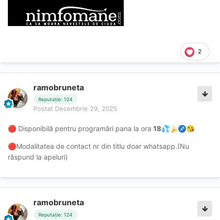
2
ramobruneta
Reputație: 124
Postat
Decembrie 29, 2025
Disponibilă pentru programări pana la ora
18
🔴
💦
🍌
♐
😘
Modalitatea de contact nr din titlu doar whatsapp.(Nu
🔴
răspund la apeluri)
ramobruneta
Reputație: 124