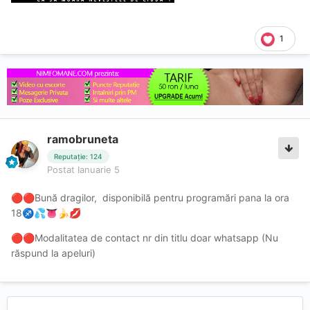
1
ramobruneta
Reputație: 124
Postat
Ianuarie 5
Bună dragilor, disponibilă pentru programări pana la ora
🔴
🔴
18
♐
💦
👅
🍌
💋
Modalitatea de contact nr din titlu doar whatsapp (Nu
🔴
🔴
răspund la apeluri)