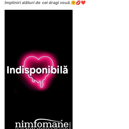
împliniri alături de cei dragi vouă.
🤗
💋
❤️