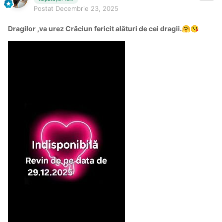
Postat
Decembrie 23, 2025
Dragilor ,va urez Crăciun fericit alături de cei dragii.
🤗
😘