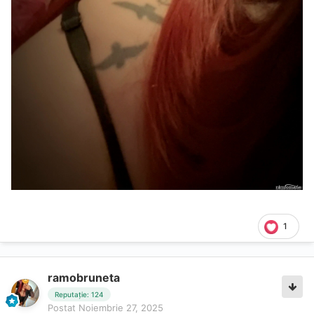
1
ramobruneta
Reputație: 124
Postat
Noiembrie 27, 2025