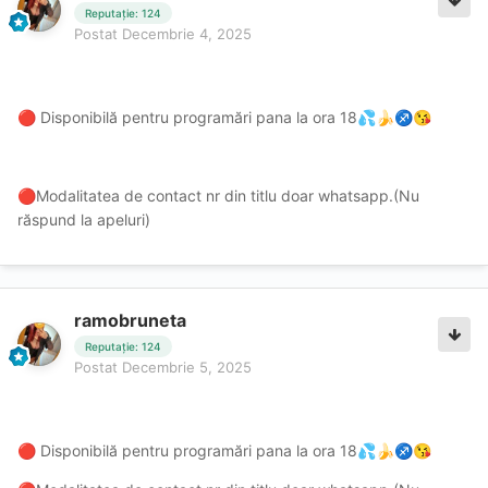
Reputație: 124
Postat
Decembrie 4, 2025
Disponibilă pentru programări pana la ora 18
🔴
💦
🍌
♐
😘
Modalitatea de contact nr din titlu doar whatsapp.(Nu
🔴
răspund la apeluri)
ramobruneta
Reputație: 124
Postat
Decembrie 5, 2025
Disponibilă pentru programări pana la ora 18
🔴
💦
🍌
♐
😘