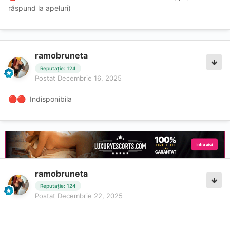
răspund la apeluri)
ramobruneta
Reputație: 124
Postat
Decembrie 16, 2025
Indisponibila
🔴
🔴
ramobruneta
Reputație: 124
Postat
Decembrie 22, 2025