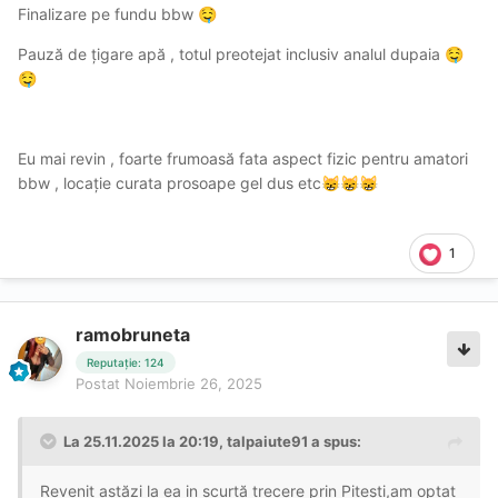
Finalizare pe fundu bbw
🤤
Pauză de țigare apă , totul preotejat inclusiv analul dupaia
🤤
🤤
Eu mai revin , foarte frumoasă fata aspect fizic pentru amatori
bbw , locație curata prosoape gel dus etc
😸
😸
😸
1
ramobruneta
Reputație: 124
Postat
Noiembrie 26, 2025
La 25.11.2025 la 20:19,
talpaiute91
a spus:
Revenit astăzi la ea in scurtă trecere prin Pitești,am optat