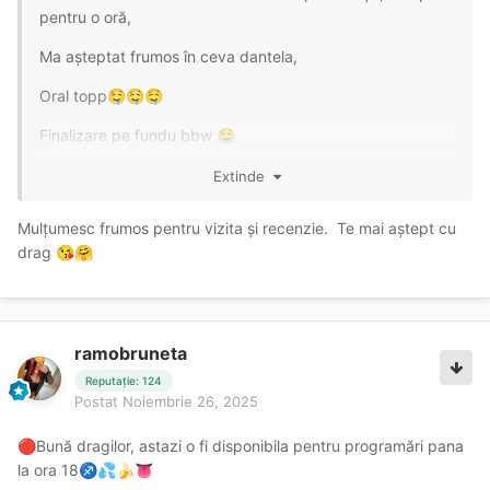
pentru o oră,
Ma așteptat frumos în ceva dantela,
Oral topp
🤤
🤤
🤤
Finalizare pe fundu bbw
🤤
Pauză de țigare apă , totul preotejat inclusiv analul dupaia
Extinde
🤤
🤤
Mulțumesc frumos pentru vizita și recenzie. Te mai aștept cu
drag
😘
🤗
Eu mai revin , foarte frumoasă fata aspect fizic pentru
amatori bbw , locație curata prosoape gel dus etc
😸
😸
😸
ramobruneta
Reputație: 124
Postat
Noiembrie 26, 2025
Bună dragilor, astazi o fi disponibila pentru programări pana
🔴
la ora 18
♐
💦
🍌
👅