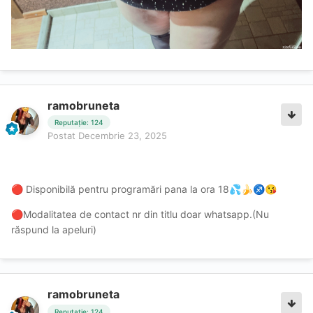
ramobruneta
Reputație: 124
Postat
Decembrie 23, 2025
Disponibilă pentru programări pana la ora 18
🔴
💦
🍌
♐
😘
Modalitatea de contact nr din titlu doar whatsapp.(Nu
🔴
răspund la apeluri)
ramobruneta
Reputație: 124