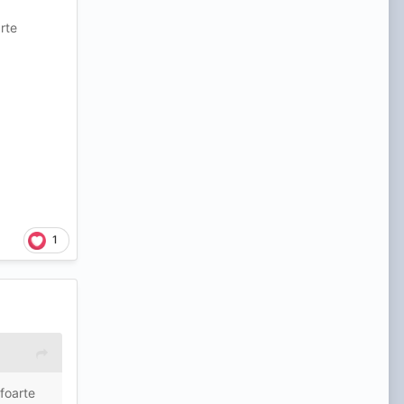
rte
1
foarte