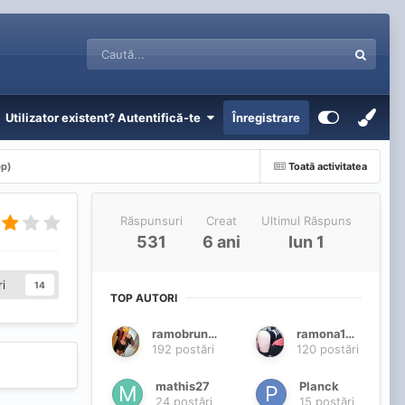
Utilizator existent? Autentifică-te
Înregistrare
pp)
Toată activitatea
Răspunsuri
Creat
Ultimul Răspuns
531
6 ani
Iun 1
i
14
TOP AUTORI
ramobruneta
ramona1995
192 postări
120 postări
mathis27
Planck
24 postări
15 postări