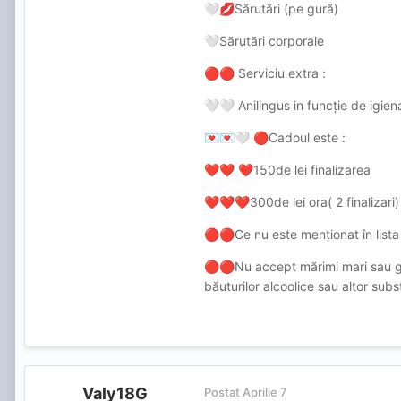
Sărutări (pe gură)
🤍
💋
Sărutări corporale
🤍
Serviciu extra :
🔴
🔴
Anilingus in funcție de igien
🤍
🤍
Cadoul este :
💌
💌
🤍
🔴
150de lei finalizarea
❤️
❤️
❤️
300de lei ora( 2 finalizari)
❤️
❤️
❤️
Ce nu este menționat în lista 
🔴
🔴
Nu accept mărimi mari sau gr
🔴
🔴
băuturilor alcoolice sau altor sub
Valy18G
Postat
Aprilie 7