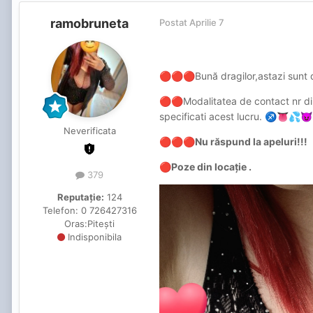
ramobruneta
Postat
Aprilie 7
Bună dragilor,astazi sunt
🔴
🔴
🔴
Modalitatea de contact nr din
🔴
🔴
specificati acest lucru.
♐
👅
💦
😈
Neverificata
Nu răspund la apeluri!!!
🔴
🔴
🔴
Poze din locație .
🔴
379
Reputație:
124
Telefon:
0 726427316
Oras:
Pitești
Indisponibila