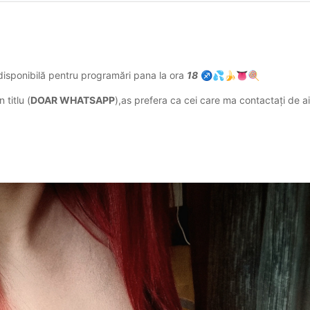
 disponibilă pentru programări pana la ora
18
♐
💦
🍌
👅
🍭
 titlu (
DOAR WHATSAPP
),as prefera ca cei care ma contactați de ai