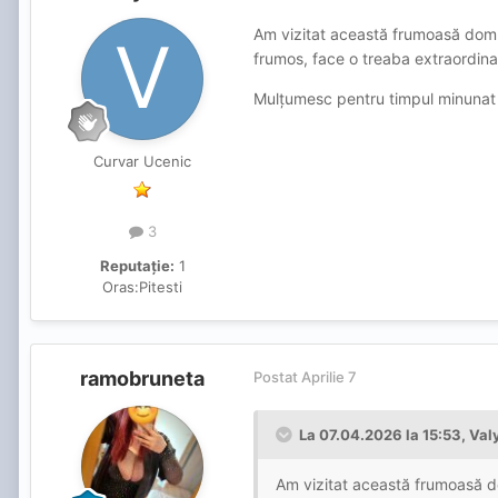
Am vizitat această frumoasă domn
frumos, face o treaba extraordinar
Mulțumesc pentru timpul minunat
Curvar Ucenic
3
Reputație:
1
Oras:
Pitesti
ramobruneta
Postat
Aprilie 7
La 07.04.2026 la 15:53,
Val
Am vizitat această frumoasă d