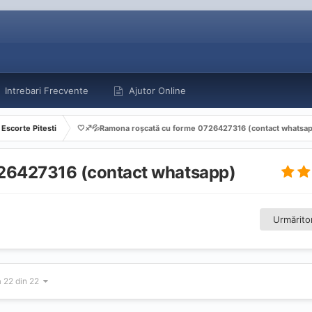
Intrebari Frecvente
Ajutor Online
Escorte Pitesti
🤍♐️💦Ramona roșcată cu forme 0726427316 (contact whatsa
726427316 (contact whatsapp)
Urmăritor
a 22 din 22