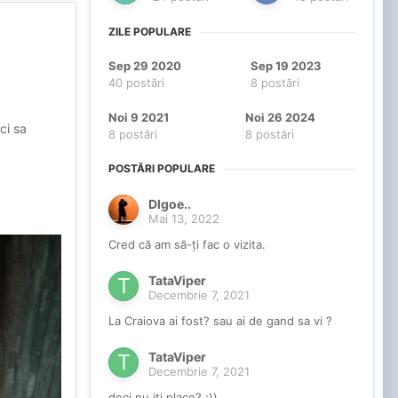
ZILE POPULARE
Sep 29 2020
Sep 19 2023
40 postări
8 postări
Noi 9 2021
Noi 26 2024
ci sa
8 postări
8 postări
POSTĂRI POPULARE
Dlgoe..
Mai 13, 2022
Cred că am să-ți fac o vizita.
TataViper
Decembrie 7, 2021
La Craiova ai fost? sau ai de gand sa vi ?
TataViper
Decembrie 7, 2021
deci nu iti place? ;))