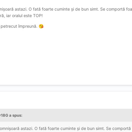
ișoară astazi. O fată foarte cuminte și de bun simt. Se comportă foa
ă, iar oralul este TOP!
 petrecut împreună.
😘
y18G
a spus:
omnișoară astazi. O fată foarte cuminte și de bun simt. Se comportă 