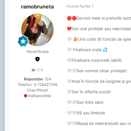
ramobruneta
Postat
Aprilie 7
Servicii mele si preturile sunt
🔴
🔴
Sex oral protejat sau neproteja
❤️
Lins coite (în funcție de igie
🤍
🥚
Finalizare orala
🤍
💦
Neverificata
Finalizare corporală (sânii)
🤍
379
Sex normal (doar protejat)
🤍
🤍
Reputație:
124
Anal în funcție de lungime și g
🤍
Telefon:
0 726427316
Oras:
Pitești
Sex în diferite poziții
🤍
Indisponibila
Sex între sânii
🤍
🤍
69 sau limbute
🤍
🤍
Masaj de relaxare(ulei sau c
🤍
🤍