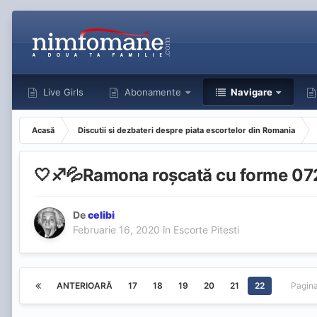
Live Girls
Abonamente
Navigare
Acasă
Discutii si dezbateri despre piata escortelor din Romania
🤍♐️💦Ramona roșcată cu forme 0
De
celibi
Februarie 16, 2020
în
Escorte Pitesti
ANTERIOARĂ
17
18
19
20
21
22
Pagin