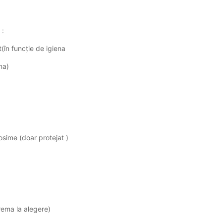
 :
t(în funcție de igiena
na)
rosime (doar protejat )
rema la alegere)