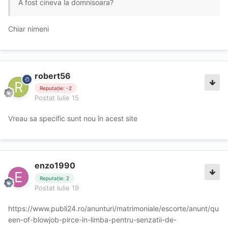
A fost cineva la domnisoara?
Chiar nimeni
robert56
Reputație: -2
Postat
Iulie 15
Vreau sa specific sunt nou în acest site
enzo1990
Reputație: 2
Postat
Iulie 19
https://www.publi24.ro/anunturi/matrimoniale/escorte/anunt/qu
een-of-blowjob-pirce-in-limba-pentru-senzatii-de-