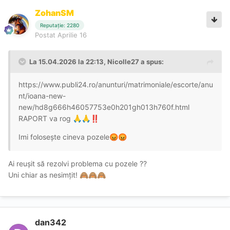
ZohanSM
Reputație: 2280
Postat
Aprilie 16
La 15.04.2026 la 22:13,
Nicolle27
a spus:
https://www.publi24.ro/anunturi/matrimoniale/escorte/anu
nt/ioana-new-
new/hd8g666h46057753e0h201gh013h760f.html
RAPORT va rog
🙏
🙏
‼️
Imi folosește cineva pozele
😡
😡
Ai reușit să rezolvi problema cu pozele ??
Uni chiar as nesimțit!
🙈
🙈
🙈
dan342