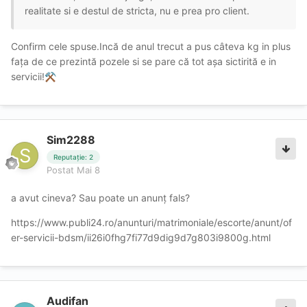
realitate si e destul de stricta, nu e prea pro client.
Confirm cele spuse.Incă de anul trecut a pus câteva kg in plus
fața de ce prezintă pozele si se pare că tot așa sictirită e in
servicii!
⚒️
Sim2288
Reputație: 2
Postat
Mai 8
a avut cineva? Sau poate un anunț fals?
https://www.publi24.ro/anunturi/matrimoniale/escorte/anunt/of
er-servicii-bdsm/ii26i0fhg7fi77d9dig9d7g803i9800g.html
Audifan