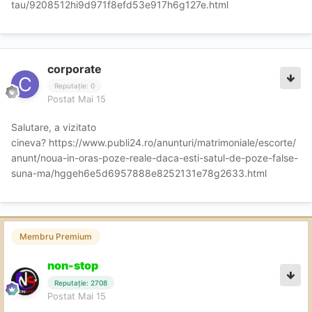
tau/9208512hi9d971f8efd53e917h6g127e.html
corporate
Reputație: 0
Postat
Mai 15
Salutare, a vizitato
cineva?
https://www.publi24.ro/anunturi/matrimoniale/escorte/
anunt/noua-in-oras-poze-reale-daca-esti-satul-de-poze-false-
suna-ma/hggeh6e5d6957888e8252131e78g2633.html
Membru Premium
non-stop
Reputație: 2708
Postat
Mai 15