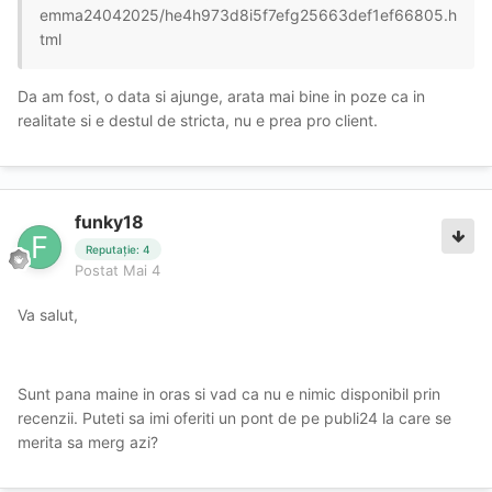
emma24042025/he4h973d8i5f7efg25663def1ef66805.h
tml
Da am fost, o data si ajunge, arata mai bine in poze ca in
realitate si e destul de stricta, nu e prea pro client.
funky18
Reputație: 4
Postat
Mai 4
Va salut,
Sunt pana maine in oras si vad ca nu e nimic disponibil prin
recenzii. Puteti sa imi oferiti un pont de pe publi24 la care se
merita sa merg azi?