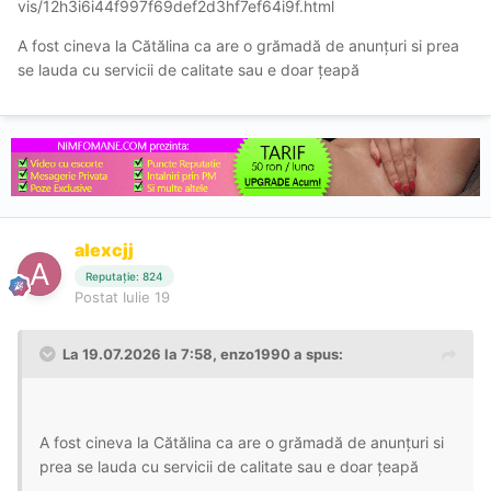
vis/12h3i6i44f997f69def2d3hf7ef64i9f.html
A fost cineva la Cătălina ca are o grămadă de anunțuri si prea
se lauda cu servicii de calitate sau e doar țeapă
alexcjj
Reputație: 824
Postat
Iulie 19
La 19.07.2026 la 7:58,
enzo1990
a spus:
A fost cineva la Cătălina ca are o grămadă de anunțuri si
prea se lauda cu servicii de calitate sau e doar țeapă