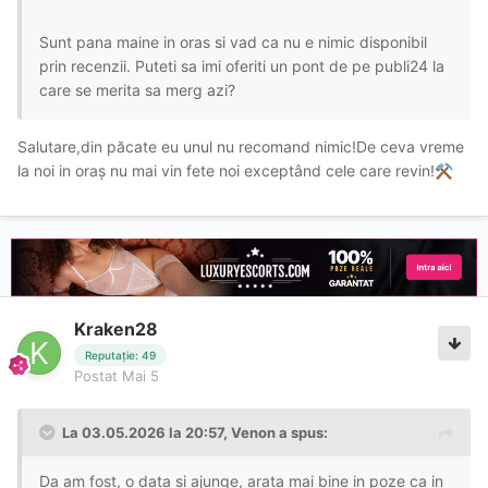
Sunt pana maine in oras si vad ca nu e nimic disponibil
prin recenzii. Puteti sa imi oferiti un pont de pe publi24 la
care se merita sa merg azi?
Salutare,din păcate eu unul nu recomand nimic!De ceva vreme
la noi in oraș nu mai vin fete noi exceptând cele care revin!
⚒️
Kraken28
Reputație: 49
Postat
Mai 5
La 03.05.2026 la 20:57,
Venon
a spus:
Da am fost, o data si ajunge, arata mai bine in poze ca in