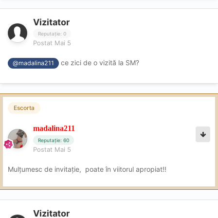
Vizitator
Reputație: 0
Postat
Mai 5
ce zici de o vizită la SM?
@madalina211
Escorta
madalina211
Reputație: 60
Postat
Mai 5
Mulțumesc de invitație, poate în viitorul apropiat!!
Vizitator