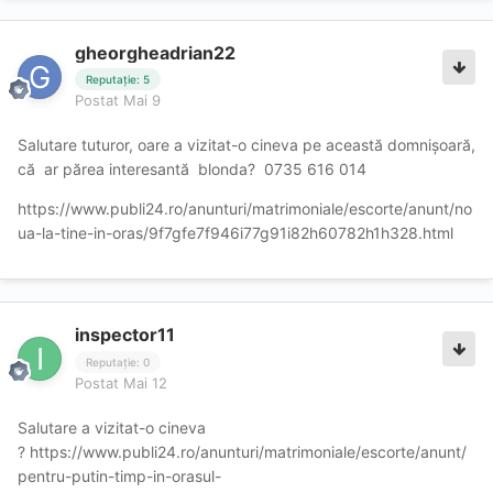
gheorgheadrian22
Reputație: 5
Postat
Mai 9
Salutare tuturor, oare a vizitat-o cineva pe această domnișoară,
că ar părea interesantă blonda? 0735 616 014
https://www.publi24.ro/anunturi/matrimoniale/escorte/anunt/no
ua-la-tine-in-oras/9f7gfe7f946i77g91i82h60782h1h328.html
inspector11
Reputație: 0
Postat
Mai 12
Salutare a vizitat-o cineva
?
https://www.publi24.ro/anunturi/matrimoniale/escorte/anunt/
pentru-putin-timp-in-orasul-