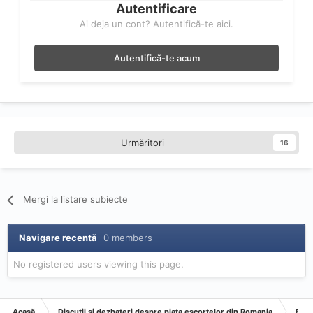
Autentificare
Ai deja un cont? Autentifică-te aici.
Autentifică-te acum
Urmăritori
16
Mergi la listare subiecte
Navigare recentă
0 members
No registered users viewing this page.
Acasă
Discutii si dezbateri despre piata escortelor din Romania
Esco