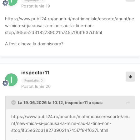
Reputație: 0
Postat
Iunie 19
https://www.publi24.ro/anunturi/matrimoniale/escorte/anunt/ne
w-mica-si-jucausa-la-mine-sau-la-tine-non-
stop/if65e52d3182739021h745i7f84f637i.html
A fost cineva la domnisoara?
inspector11
Reputație: 0
Postat
Iunie 20
La 19.06.2026 la 10:12,
inspector11
a spus:
https://www.publi24.ro/anunturi/matrimoniale/escorte/anu
nt/new-mica-si-jucausa-la-mine-sau-la-tine-non-
stop/if65e52d3182739021h745i7f84f637i.html