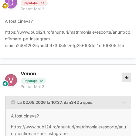
Reputație: -14
Postat
Mai 2
A fost cineva?
https://www.publi24.ro/anunturi/matrimoniale/escorte/anunt/co
nfirmare-pe-instagram-
emma24042025/he4h973d8i5f7efg25663def1ef66805.html
Venon
Reputație: 12
Postat
Mai 3
La 02.05.2026 la 10:37,
dan342
a spus:
A fost cineva?
https://www.publi24.ro/anunturi/matrimoniale/escorte/anu
nt/confirmare-pe-instagram-