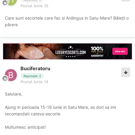
Reputație: 0
Postat
Iunie 10
Care sunt escortele care fac si Anilingus in Satu-Mare? Băieții o
părere
Buciferatoru
Reputație: 2
Postat
Iunie 14
Salutare,
Ajung in perioada 15-19 iunie in Satu Mare, as dori sa imi
recomandati cateva escorte.
Multumesc anticipat!