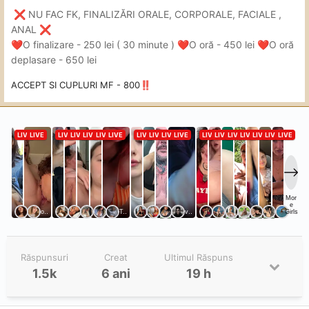
NU FAC FK, FINALIZĂRI ORALE, CORPORALE, FACIALE ,
❌
ANAL
❌
O finalizare - 250 lei ( 30 minute )
O oră - 450 lei
O oră
❤️
❤️
❤️
deplasare - 650 lei
ACCEPT SI CUPLURI MF - 800
‼️
Răspunsuri
Creat
Ultimul Răspuns
1.5k
6 ani
19 h