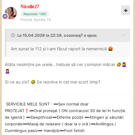
Nicolle27
Reputație: 1302
Postat
Aprilie 15
La 15.04.2026 la 22:38,
cozonaq7
a spus:
Am sunat la 112 și i-am făcut raport la nemernică
🤬
Atâta nesimțire pe unele.. trebuie să cer comision măcar
🤣
🤦‍♀️
🤦‍♀️
Si ce au zis?
Se rezolva in cel mai scurt timp?
🤣
SERVICIILE MELE SUNT
:
Sex
normal doar
➖
PROTEJAT
Oral
protejat ( ON contracost 50 de lei în funcție
❗
➖
de igienă )
Deepthroat
Diferite poziții
Atingeri și sărutări
➖
➖
➖
corporale
Masaj de relaxare ( doar la o oră )
Anillingus /
➖
➖
Cunnilingus pasiv
Handjob
Foot fetish
➖
➖