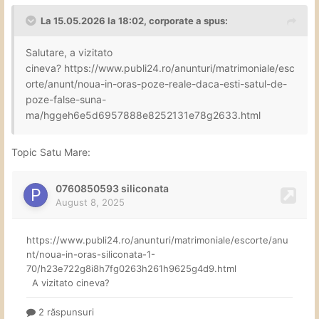
La 15.05.2026 la 18:02,
corporate
a spus:
Salutare, a vizitato
cineva?
https://www.publi24.ro/anunturi/matrimoniale/esc
orte/anunt/noua-in-oras-poze-reale-daca-esti-satul-de-
poze-false-suna-
ma/hggeh6e5d6957888e8252131e78g2633.html
Topic Satu Mare: