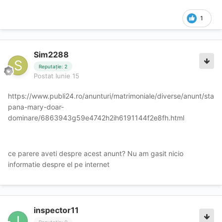
1
Sim2288
Reputație: 2
Postat
Iunie 15
https://www.publi24.ro/anunturi/matrimoniale/diverse/anunt/sta
pana-mary-doar-
dominare/6863943g59e4742h2ih6191144f2e8fh.html
ce parere aveti despre acest anunt? Nu am gasit nicio
informatie despre el pe internet
inspector11