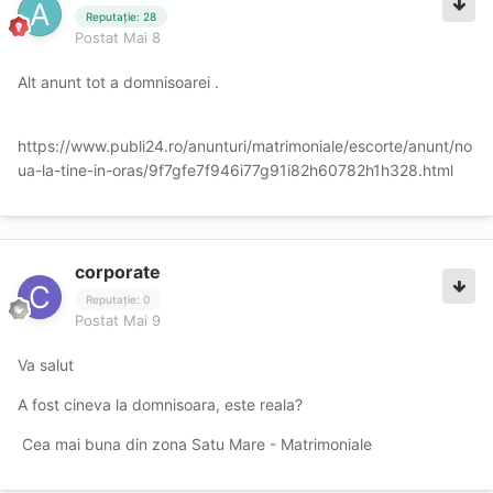
Reputație: 28
Postat
Mai 8
Alt anunt tot a domnisoarei .
https://www.publi24.ro/anunturi/matrimoniale/escorte/anunt/no
ua-la-tine-in-oras/9f7gfe7f946i77g91i82h60782h1h328.html
corporate
Reputație: 0
Postat
Mai 9
Va salut
A fost cineva la domnisoara, este reala?
Cea mai buna din zona Satu Mare - Matrimoniale