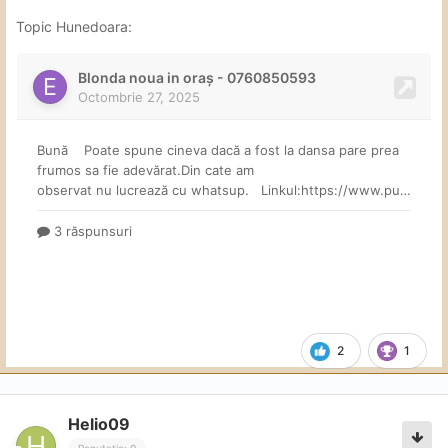
Topic Hunedoara:
2
1
Helio09