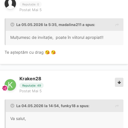
Reputație: 0
Postat
Mai 5
La 05.05.2026 la 5:35,
madalina211
a spus:
Mulțumesc de invitație, poate în viitorul apropiat!!
Te așteptăm cu drag
😘
😘
Kraken28
Reputație: 49
Postat
Mai 5
La 04.05.2026 la 14:54,
funky18
a spus:
Va salut,