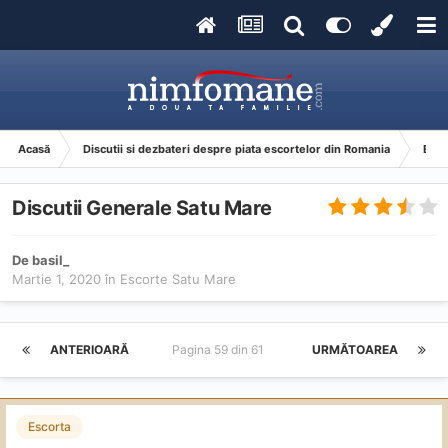
Acasă
Discutii si dezbateri despre piata escortelor din Romania
Esco
Discutii Generale Satu Mare
De
basil_
Martie 1, 2020
în
Escorte Satu Mare
ANTERIOARĂ
Pagina 59 din 61
URMĂTOAREA
Escorta