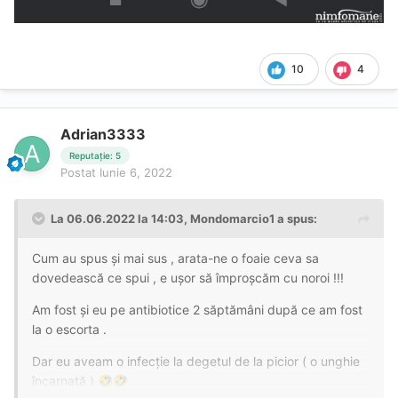
10
4
Adrian3333
Reputație: 5
Postat
Iunie 6, 2022
La 06.06.2022 la 14:03,
Mondomarcio1
a spus:
Cum au spus și mai sus , arata-ne o foaie ceva sa
dovedească ce spui , e ușor să împroșcăm cu noroi !!!
Am fost și eu pe antibiotice 2 săptămâni după ce am fost
la o escorta .
Dar eu aveam o infecție la degetul de la picior ( o unghie
încarnată )
🤣
🤣