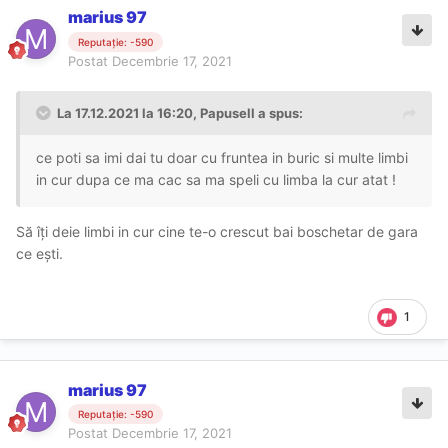
marius 97
Reputație: -590
Postat
Decembrie 17, 2021
La 17.12.2021 la 16:20,
Papusell
a spus:
ce poti sa imi dai tu doar cu fruntea in buric si multe limbi
in cur dupa ce ma cac sa ma speli cu limba la cur atat !
Să îți deie limbi in cur cine te-o crescut bai boschetar de gara
ce ești.
1
marius 97
Reputație: -590
Postat
Decembrie 17, 2021