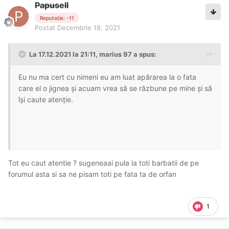
Papusell
Reputație: -11
Postat
Decembrie 18, 2021
La 17.12.2021 la 21:11,
marius 97
a spus:
Eu nu ma cert cu nimeni eu am luat apărarea la o fata
care el o jignea și acuam vrea să se răzbune pe mine și să
își caute atenție.
Tot eu caut atentie ? sugeneaai pula la toti barbatii de pe
forumul asta si sa ne pisam toti pe fata ta de orfan
1