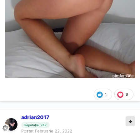
1
8
adrian2017
Reputație: 242
Postat
Februarie 22, 2022