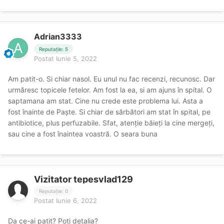
Adrian3333
Reputație: 5
Postat
Iunie 5, 2022
Am patit-o. Si chiar nasol. Eu unul nu fac recenzi, recunosc. Dar
urmăresc topicele fetelor. Am fost la ea, si am ajuns în spital. O
saptamana am stat. Cine nu crede este problema lui. Asta a
fost înainte de Paște. Si chiar de sărbători am stat în spital, pe
antibiotice, plus perfuzabile. Sfat, atenție băieți la cine mergeți,
sau cine a fost înaintea voastră. O seara buna
Vizitator tepesvlad129
Reputație: 0
Postat
Iunie 6, 2022
Da ce-ai patit? Poti detalia?