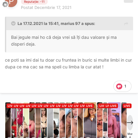
Reputație: -11
Postat
Decembrie 17, 2021
La 17.12.2021 la 15:41,
marius 97
a spus:
Bai jegule mai ho că deja vrei să îți dau valoare și ma
disperi deja.
ce poti sa imi dai tu doar cu fruntea in buric si multe limbi in cur
dupa ce ma cac sa ma speli cu limba la cur atat !
1