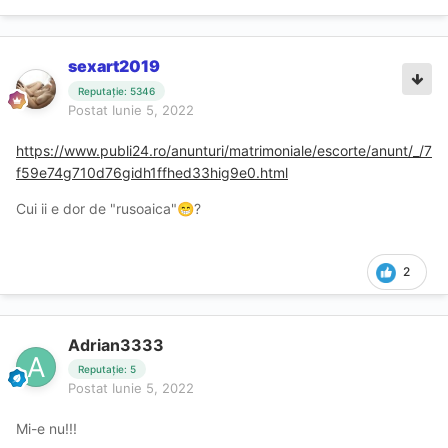
sexart2019
Reputație: 5346
Postat
Iunie 5, 2022
https://www.publi24.ro/anunturi/matrimoniale/escorte/anunt/_/7
f59e74g710d76gidh1ffhed33hig9e0.html
Cui ii e dor de "rusoaica"
?
😁
2
Adrian3333
Reputație: 5
Postat
Iunie 5, 2022
Mi-e nu!!!