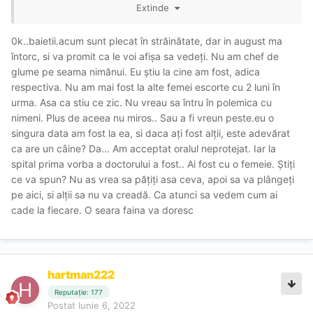
Extinde
0k..baietii.acum sunt plecat în străinătate, dar in august ma
întorc, si va promit ca le voi afișa sa vedeți. Nu am chef de
glume pe seama nimănui. Eu știu la cine am fost, adica
respectiva. Nu am mai fost la alte femei escorte cu 2 luni în
urma. Asa ca stiu ce zic. Nu vreau sa întru în polemica cu
nimeni. Plus de aceea nu miros.. Sau a fi vreun peste.eu o
singura data am fost la ea, si daca ați fost alții, este adevărat
ca are un câine? Da... Am acceptat oralul neprotejat. Iar la
spital prima vorba a doctorului a fost.. Ai fost cu o femeie. Știți
ce va spun? Nu as vrea sa pățiți asa ceva, apoi sa va plângeți
pe aici, si alții sa nu va creadă. Ca atunci sa vedem cum ai
cade la fiecare. O seara faina va doresc
hartman222
Reputație: 177
Postat
Iunie 6, 2022