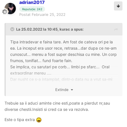
adrian2017
Reputație: 242
Postat
Februarie 25, 2022
La 25.02.2022 la 10:45,
kurac
a spus:
Tipa intradevar e faina tare. Am fost de cateva ori pe la
ea. La inceput era usor rece, retrasa...dar dupa ce ne-am
cunoscut... mereu a fost super deschisa cu mine. Un corp
frumos, tonifiat... fund foarte fain.
Se implica, cu sarutari pe corb... limbi pe sfarc... Oral
extraordinar mereu ....
Dar nusht ce s-a intamplat, dintr-o data nu a vrut sa-mi
mai raspunda la telefon. Probabil dupa ce o data, i-am
Extinde
dat un mesaj sa o intreb daca e disponibila... chiar nu
puteam vb la telefon atunci.
Trebuie sa ii aduci aminte cine esti,poate a pierdut nr,sau
Cu ocazia poate vede si ea, si se prinde despre cine e
diverse chestii.Insisti si cred ca se va rezolva.
vb.
Este o tipa extra
In rest... o recomand cu drag.