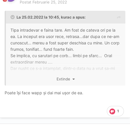
Postat
Februarie 25, 2022
La 25.02.2022 la 10:45,
kurac
a spus:
Tipa intradevar e faina tare. Am fost de cateva ori pe la
ea. La inceput era usor rece, retrasa...dar dupa ce ne-am
cunoscut... mereu a fost super deschisa cu mine. Un corp
frumos, tonifiat... fund foarte fain.
Se implica, cu sarutari pe corb... limbi pe sfarc... Oral
extraordinar mereu ....
Dar nusht ce s-a intamplat, dintr-o data nu a vrut sa-mi
mai raspunda la telefon. Probabil dupa ce o data, i-am
Extinde
dat un mesaj sa o intreb daca e disponibila... chiar nu
puteam vb la telefon atunci.
Poate își face wapp și dai mai ușor de ea.
Cu ocazia poate vede si ea, si se prinde despre cine e
vb.
1
In rest... o recomand cu drag.