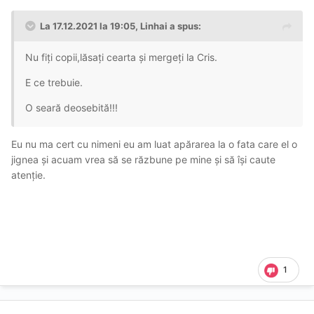
La 17.12.2021 la 19:05,
Linhai
a spus:
Nu fiți copii,lăsați cearta și mergeți la Cris.
E ce trebuie.
O seară deosebită!!!
Eu nu ma cert cu nimeni eu am luat apărarea la o fata care el o
jignea și acuam vrea să se răzbune pe mine și să își caute
atenție.
1