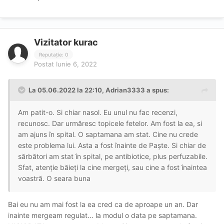
Vizitator kurac
Reputație: 0
Postat
Iunie 6, 2022
La 05.06.2022 la 22:10,
Adrian3333
a spus:
Am patit-o. Si chiar nasol. Eu unul nu fac recenzi,
recunosc. Dar urmăresc topicele fetelor. Am fost la ea, si
am ajuns în spital. O saptamana am stat. Cine nu crede
este problema lui. Asta a fost înainte de Paște. Si chiar de
sărbători am stat în spital, pe antibiotice, plus perfuzabile.
Sfat, atenție băieți la cine mergeți, sau cine a fost înaintea
voastră. O seara buna
Bai eu nu am mai fost la ea cred ca de aproape un an. Dar
inainte mergeam regulat... la modul o data pe saptamana.