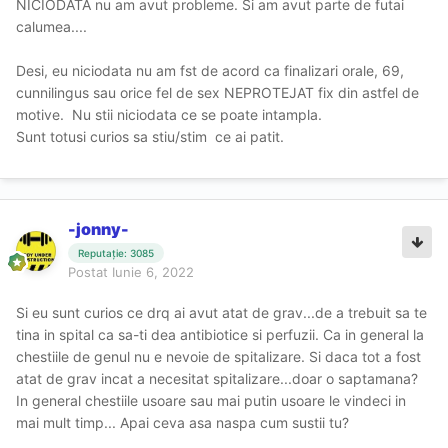
NICIODATA nu am avut probleme. Si am avut parte de futai
calumea....
Desi, eu niciodata nu am fst de acord ca finalizari orale, 69,
cunnilingus sau orice fel de sex NEPROTEJAT fix din astfel de
motive. Nu stii niciodata ce se poate intampla.
Sunt totusi curios sa stiu/stim ce ai patit.
-jonny-
Reputație: 3085
Postat
Iunie 6, 2022
Si eu sunt curios ce drq ai avut atat de grav...de a trebuit sa te
tina in spital ca sa-ti dea antibiotice si perfuzii. Ca in general la
chestiile de genul nu e nevoie de spitalizare. Si daca tot a fost
atat de grav incat a necesitat spitalizare...doar o saptamana?
In general chestiile usoare sau mai putin usoare le vindeci in
mai mult timp... Apai ceva asa naspa cum sustii tu?