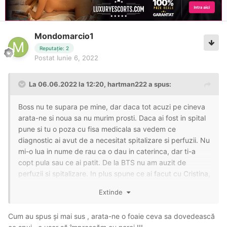
Mondomarcio1
Reputație: 2
Postat
Iunie 6, 2022
La 06.06.2022 la 12:20,
hartman222
a spus:
Boss nu te supara pe mine, dar daca tot acuzi pe cineva
arata-ne si noua sa nu murim prosti. Daca ai fost in spital
pune si tu o poza cu fisa medicala sa vedem ce
diagnostic ai avut de a necesitat spitalizare si perfuzii. Nu
mi-o lua in nume de rau ca o dau in caterinca, dar ti-a
copt pula sau ce ai patit. De la BTS nu am auzit de
perfuzii si spitalizare. In plus spune ce ai facut cu Cristina,
ce servicii de te-ai pricopsit. Asa daca vii si arunci cu
Extinde
noroi apoi o dai in silenzio stampa cam miroase a pestisor
sau vreunul nemultumit care a zis sa o denigreze. Eu am
Cum au spus și mai sus , arata-ne o foaie ceva sa dovedească
fost la ea de multe ori, fara probleme ulterioare, dar totul