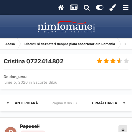
Acasă
Discutii si dezbateri despre piata escortelor din Romania
Esco
Cristina 0722414802
De
dan_ursu
Iunie 5, 2020
în
Escorte Sibiu
ANTERIOARĂ
Pagina 8 din 13
URMĂTOAREA
Papusell