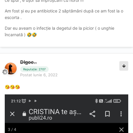
ce spui , e ușor să împroșcăm cu noroi !!!
a fost protejat. Asa ca daca nu vii cu dovezi nu esti de
luat in seama. Sorry bro.
Am fost și eu pe antibiotice 2 săptămâni după ce am fost la o
escorta .
Dar eu aveam o infecție la degetul de la picior ( o unghie
încarnată )
🤣
🤣
Dlgoe..
Reputație: 2707
Postat
Iunie 6, 2022
😘
😘
😘