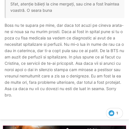
Sfat, atenție băieți la cine mergeți, sau cine a fost înaintea
voastră. O seara buna
Boss nu te supara pe mine, dar daca tot acuzi pe cineva arata-
ne si noua sa nu murim prosti. Daca ai fost in spital pune si tu o
poza cu fisa medicala sa vedem ce diagnostic ai avut de a
necesitat spitalizare si perfuzii. Nu mi-o lua in nume de rau ca o
dau in caterinca, dar ti-a copt pula sau ce ai patit. De la BTS nu
am auzit de perfuzii si spitalizare. In plus spune ce ai facut cu
Cristina, ce servicii de te-ai pricopsit. Asa daca vii si arunci cu
noroi apoi o dai in silenzio stampa cam miroase a pestisor sau
vreunul nemultumit care a zis sa o denigreze. Eu am fost la ea
de multe ori, fara probleme ulterioare, dar totul a fost protejat.
Asa ca daca nu vii cu dovezi nu esti de luat in seama. Sorry
bro.
1