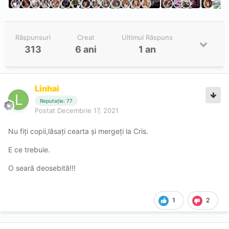
Răspunsuri
Creat
Ultimul Răspuns
313
6 ani
1 an
Linhai
Reputație: 77
Postat
Decembrie 17, 2021
Nu fiți copii,lăsați cearta și mergeți la Cris.
E ce trebuie.
O seară deosebită!!!
1
2