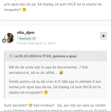
prin apel dau de ea. Să înțeleg că sunt INCĂ tot la stadiul de
incepator?
🤔
vito_djen
Reputație: 19
Postat
Februarie 3, 2024
La 03.02.2024 la 17:03,
guiness
a spus:
Mă da de unde ești tu așa de documentat...? Ești
secretarul ei, să nu zic altfel....
😅
Întreb pentru că eu de vreo 4-5 dăți așa în ultimele 6 luni
numai prin apel dau de ea. Să înțeleg că sunt INCĂ tot la
stadiul de incepator?
🤔
Sunt secretar?
Ești invidios?. Da, aici toți cei care au vizitat-
😁
o pe Cristina scriu recenzii și despre ce au vorbit cu ea. Și dacă