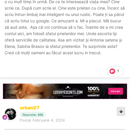
o cu mult timp în urmă. De ce te interesează viața mea? Cine
scrie ce. După cum scrie el. Cine este prieten cu cine. Încerc să
scriu întrun limbaj mai inteligent nu unul rustic. Poate ți sa părut
că scriu totul cu google. Ce amuzant e. Mi a placut. Mă bucur
să aud asta. Așa că voi continua să o fac. Înainte de a mi crea
contul aici, am folosit sfatul prietenilor mei. Unde escorta își
oferă serviciile de calitatea. Asa am vizitat și Antonia satena și
Elena, Sabina Brasov la sfatul prietenilor. Te surprinde asta?
Cred că mulți oameni au făcut acest lucru in trecut.
1
urban07
Reputație: 688
Postat
Februarie 4, 2024