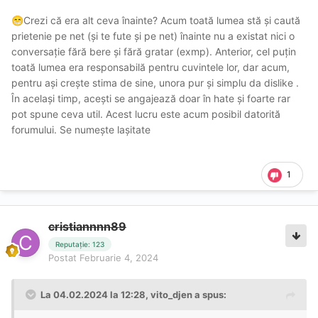
Crezi că era alt ceva înainte? Acum toată lumea stă și caută
😁
prietenie pe net (și te fute și pe net) înainte nu a existat nici o
conversație fără bere și fără gratar (exmp). Anterior, cel puțin
toată lumea era responsabilă pentru cuvintele lor, dar acum,
pentru ași crește stima de sine, unora pur și simplu da dislike .
În același timp, acești se angajează doar în hate și foarte rar
pot spune ceva util. Acest lucru este acum posibil datorită
forumului. Se numește lașitate
1
cristiannnn89
Reputație: 123
Postat
Februarie 4, 2024
La 04.02.2024 la 12:28,
vito_djen
a spus: