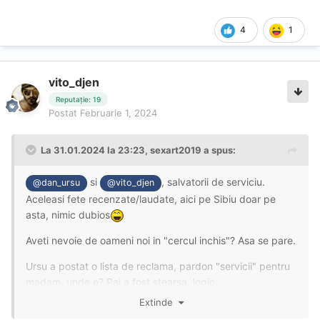
4
1
vito_djen
Reputație: 19
Postat
Februarie 1, 2024
La 31.01.2024 la 23:23,
sexart2019
a spus:
si
, salvatorii de serviciu.
@dan_ursu
@vito_djen
Aceleasi fete recenzate/laudate, aici pe Sibiu doar pe
asta, nimic dubios
Aveti nevoie de oameni noi in "cercul inchis"? Asa se pare.
Ursu a postat o lista de reclama, pardon "servicii" pentru
madam, unde e? Pai a fost stearsa, logic.
Extinde
Nu am nevoie de raspunsuri, ca stiu ce si cum. Lasati pe