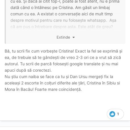
cu ea. Și dacă ai citit top-l, poate ai fost atent, nu e prima
dată când o întâlnesc pe Cristina. Am găsit un limbaj
comun cu ea. A existat o conversație aici de mult timp
despre motivul pentru care nu folosește whatsapp. Așa
că am pus o întrebare despre asta. Este atât de greu?
Doar pune o întrebare? Nu este ceva deosibit
Extinde
Bă, tu scrii fix cum vorbește Cristina! Exact la fel se exprimă și
ea, de trebuie să te gândești de vreo 2-3 ori ce a vrut să zică
autorul. Tu scrii de parcă folosești google translate și nu mai
apuci după să corectezi.
Nu știu cum naiba se face ca tu și Dan Ursu mergeți fix la
aceleași 2 escorte în colțuri diferite ale țări, Cristina în Sibiu si
Mona în Bacău! Foarte mare coincidență.
1