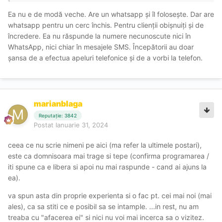
Ea nu e de modă veche. Are un whatsapp și îl folosește. Dar are
whatsapp pentru un cerc închis. Pentru clienții obișnuiți și de
încredere. Ea nu răspunde la numere necunoscute nici în
WhatsApp, nici chiar în mesajele SMS. Începătorii au doar
șansa de a efectua apeluri telefonice și de a vorbi la telefon.
marianblaga
Reputație: 3842
Postat
Ianuarie 31, 2024
ceea ce nu scrie nimeni pe aici (ma refer la ultimele postari),
este ca domnisoara mai trage si tepe (confirma programarea /
iti spune ca e libera si apoi nu mai raspunde - cand ai ajuns la
ea).
va spun asta din proprie experienta si o fac pt. cei mai noi (mai
ales), ca sa stiti ce e posibil sa se intample. ...in rest, nu am
treaba cu "afacerea ei" si nici nu voi mai incerca sa o vizitez.