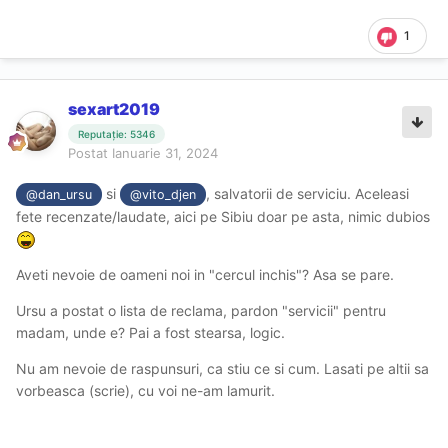
1
sexart2019
Reputație: 5346
Postat
Ianuarie 31, 2024
si
, salvatorii de serviciu. Aceleasi
@dan_ursu
@vito_djen
fete recenzate/laudate, aici pe Sibiu doar pe asta, nimic dubios
Aveti nevoie de oameni noi in "cercul inchis"? Asa se pare.
Ursu a postat o lista de reclama, pardon "servicii" pentru
madam, unde e? Pai a fost stearsa, logic.
Nu am nevoie de raspunsuri, ca stiu ce si cum. Lasati pe altii sa
vorbeasca (scrie), cu voi ne-am lamurit.