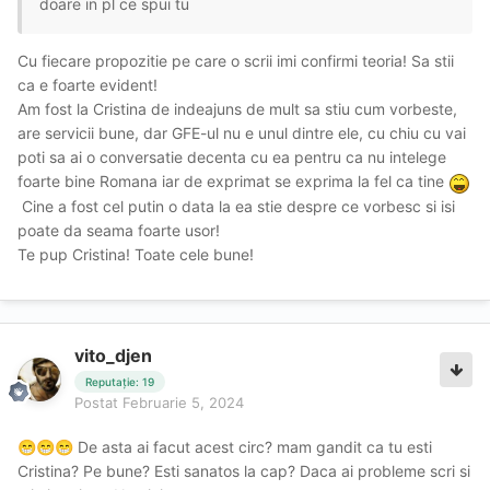
doare in pl ce spui tu
Cu fiecare propozitie pe care o scrii imi confirmi teoria! Sa stii
ca e foarte evident!
Am fost la Cristina de indeajuns de mult sa stiu cum vorbeste,
are servicii bune, dar GFE-ul nu e unul dintre ele, cu chiu cu vai
poti sa ai o conversatie decenta cu ea pentru ca nu intelege
foarte bine Romana iar de exprimat se exprima la fel ca tine
Cine a fost cel putin o data la ea stie despre ce vorbesc si isi
poate da seama foarte usor!
Te pup Cristina! Toate cele bune!
vito_djen
Reputație: 19
Postat
Februarie 5, 2024
De asta ai facut acest circ? mam gandit ca tu esti
😁
😁
😁
Cristina? Pe bune? Esti sanatos la cap? Daca ai probleme scri si