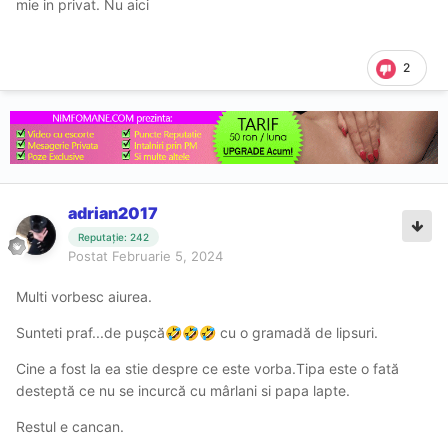
mie in privat. Nu aici
2
adrian2017
Reputație: 242
Postat
Februarie 5, 2024
Multi vorbesc aiurea.
Sunteti praf...de pușcă
cu o gramadă de lipsuri.
🤣
🤣
🤣
Cine a fost la ea stie despre ce este vorba.Tipa este o fată
desteptă ce nu se incurcă cu mârlani si papa lapte.
Restul e cancan.