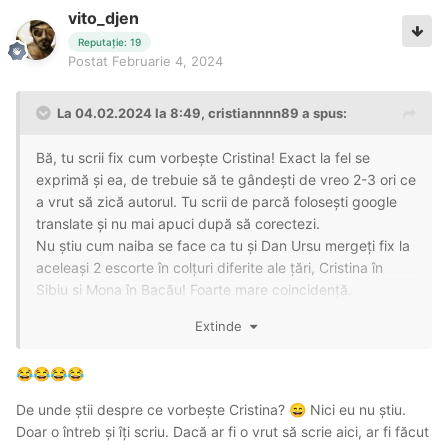
vito_djen
Reputație: 19
Postat
Februarie 4, 2024
La 04.02.2024 la 8:49,
cristiannnn89
a spus:
Bă, tu scrii fix cum vorbește Cristina! Exact la fel se
exprimă și ea, de trebuie să te gândești de vreo 2-3 ori ce
a vrut să zică autorul. Tu scrii de parcă folosești google
translate și nu mai apuci după să corectezi.
Nu știu cum naiba se face ca tu și Dan Ursu mergeți fix la
aceleași 2 escorte în colțuri diferite ale țări, Cristina în
Sibiu si Mona în Bacău! Foarte mare coincidență.
Extinde
😂
😂
😂
😂
De unde știi despre ce vorbește Cristina?
Nici eu nu știu.
😄
Doar o întreb și îți scriu. Dacă ar fi o vrut să scrie aici, ar fi făcut