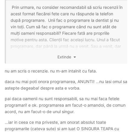
Prin urmare, nu consider recomandabil să scriu recenzii în
acest format fiecărei fete care nu răspunde la telefon
după programare. Unii fac o programare la dentist și nu
vin toți. Cum să fac o programare când nu sunt atât de
mulți oameni responsabili? Fiecare fată are propriile
motive pentru asta. Clienții fac același lucru. Unul a făcut
programare, dar până la urmă nu a venit. Sau a venit, dar
a întârziat o oră. Fiecare fată poate fi înțeleasă și ea. Și
Extinde
nu sunt capricios, sunt doar persistent
😁
nu am scris o recenzie. nu m-am intalnit cu fata.
daca nu mai poti onora programarea, ANUNTI! ...nu lasi omul sa
astepte degeaba! despre asta e vorba.
pai daca oamenii nu sunt responsabili, sa nu mai faca fetele
programari! e ok. programarea am facut-o amandoi, de comun
acord, nu am facut-o de unul singur.
...iar in ceea ce ma priveste, am onorat absolut toate
programarile (cateva sute) si am luat O SINGURA TEAPA cu