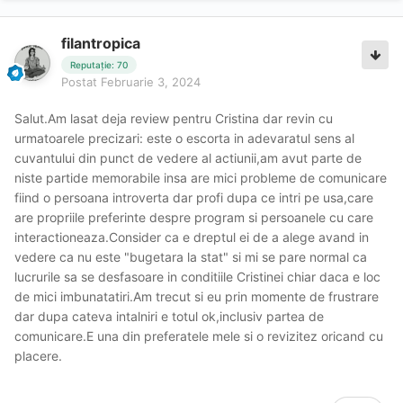
filantropica
Reputație: 70
Postat
Februarie 3, 2024
Salut.Am lasat deja review pentru Cristina dar revin cu
urmatoarele precizari: este o escorta in adevaratul sens al
cuvantului din punct de vedere al actiunii,am avut parte de
niste partide memorabile insa are mici probleme de comunicare
fiind o persoana introverta dar profi dupa ce intri pe usa,care
are propriile preferinte despre program si persoanele cu care
interactioneaza.Consider ca e dreptul ei de a alege avand in
vedere ca nu este "bugetara la stat" si mi se pare normal ca
lucrurile sa se desfasoare in conditiile Cristinei chiar daca e loc
de mici imbunatatiri.Am trecut si eu prin momente de frustrare
dar dupa cateva intalniri e totul ok,inclusiv partea de
comunicare.E una din preferatele mele si o revizitez oricand cu
placere.