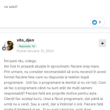
va salut!
3
vito_djen
Reputație: 19
Postat
Ianuarie 31, 2024
Îmi pare rău, colega.
Am fost în această situație în aproximativ fiecare oraș mare.
Prin urmare, nu consider recomandabil să scriu recenzii în acest
format fiecărei fete care nu răspunde la telefon după
programare. Unii fac o programare la dentist și nu vin toți. Cum
să fac o programare când nu sunt atât de mulți oameni
responsabili? Fiecare fată are propriile motive pentru asta.
Clienții fac același lucru. Unul a făcut programare, dar până la
urmă nu a venit. Sau a venit, dar a întârziat o oră. Fiecare fată
poate fi înțeleasă și ea. Și nu sunt capricios, sunt doar