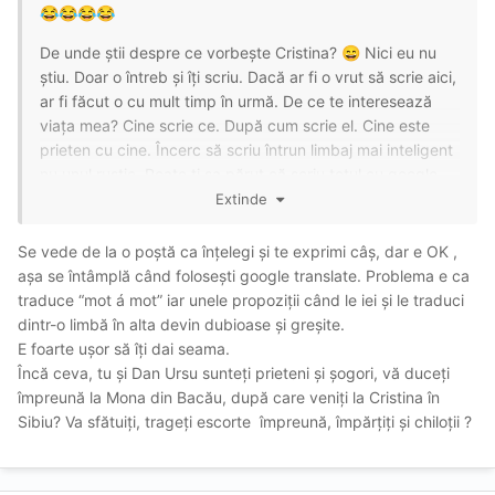
😂
😂
😂
😂
De unde știi despre ce vorbește Cristina?
Nici eu nu
😄
știu. Doar o întreb și îți scriu. Dacă ar fi o vrut să scrie aici,
ar fi făcut o cu mult timp în urmă. De ce te interesează
viața mea? Cine scrie ce. După cum scrie el. Cine este
prieten cu cine. Încerc să scriu întrun limbaj mai inteligent
nu unul rustic. Poate ți sa părut că scriu totul cu google.
Ce amuzant e. Mi a placut. Mă bucur să aud asta. Așa că
Extinde
voi continua să o fac. Înainte de a mi crea contul aici, am
folosit sfatul prietenilor mei. Unde escorta își oferă
Se vede de la o poștă ca înțelegi și te exprimi câș, dar e OK ,
serviciile de calitatea. Asa am vizitat și Antonia satena și
așa se întâmplă când folosești google translate. Problema e ca
Elena, Sabina Brasov la sfatul prietenilor. Te surprinde
traduce “mot á mot” iar unele propoziții când le iei și le traduci
asta? Cred că mulți oameni au făcut acest lucru in trecut.
dintr-o limbă în alta devin dubioase și greșite.
E foarte ușor să îți dai seama.
Încă ceva, tu și Dan Ursu sunteți prieteni și șogori, vă duceți
împreună la Mona din Bacău, după care veniți la Cristina în
Sibiu? Va sfătuiți, trageți escorte împreună, împărțiți și chiloții ?