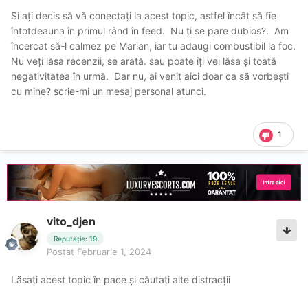
altii sa vorbeasca (scrie), cu voi ne-am lamurit.
Si ați decis să vă conectați la acest topic, astfel încât să fie
întotdeauna în primul rând în feed. Nu ți se pare dubios?. Am
încercat să-l calmez pe Marian, iar tu adaugi combustibil la foc.
Nu veți lăsa recenzii, se arată. sau poate îți vei lăsa și toată
negativitatea în urmă. Dar nu, ai venit aici doar ca să vorbești
cu mine? scrie-mi un mesaj personal atunci.
1
vito_djen
Reputație: 19
Postat
Februarie 1, 2024
Lăsați acest topic în pace și căutați alte distracții