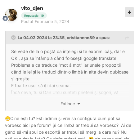
vito_djen
Reputație: 19
Postat
Februarie 5, 2024
La 04.02.2024 la 23:35,
cristiannnn89
a spus:
Se vede de la o poștă ca înțelegi și te exprimi câș, dar e
OK , așa se întâmplă când folosești google translate.
Problema e ca traduce “mot á mot” iar unele propoziții
când le iei și le traduci dintr-o limbă în alta devin dubioase
și greșite.
E foarte ușor să îți dai seama.
Încă ceva, tu și Dan Ursu sunteți prieteni și șogori, vă
duceți împreună la Mona din Bacău, după care veniți la
Extinde
Cristina în Sibiu? Va sfătuiți, trageți escorte împreună,
împărțiți și chiloții ?
Cine ești tu? Esti admin și vrei sa configura cum pot sa
😁
vorbesc aici pe forum? Și ce limbă ar trebui să vorbesc? Ai de
gând să-mi spui ce escortă ar trebui să merg la care nu? Nu
ești popular la fete? Ce defavorizat esti...
de aceea stai aici
😄