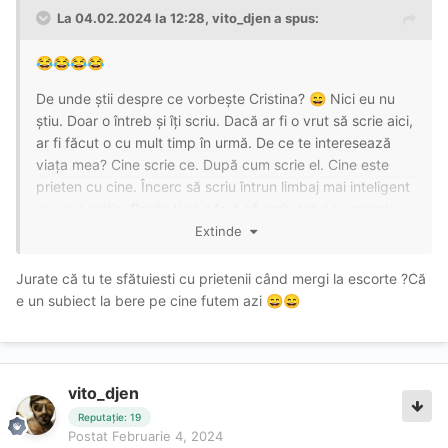
La 04.02.2024 la 12:28,
vito_djen
a spus:
😂
😂
😂
😂
De unde știi despre ce vorbește Cristina?
Nici eu nu
😄
știu. Doar o întreb și îți scriu. Dacă ar fi o vrut să scrie aici,
ar fi făcut o cu mult timp în urmă. De ce te interesează
viața mea? Cine scrie ce. După cum scrie el. Cine este
prieten cu cine. Încerc să scriu întrun limbaj mai inteligent
nu unul rustic. Poate ți sa părut că scriu totul cu google.
Ce amuzant e. Mi a placut. Mă bucur să aud asta. Așa că
Extinde
voi continua să o fac. Înainte de a mi crea contul aici, am
folosit sfatul prietenilor mei. Unde escorta își oferă
Jurate că tu te sfătuiesti cu prietenii când mergi la escorte ?Că
serviciile de calitatea. Asa am vizitat și Antonia satena și
e un subiect la bere pe cine futem azi
😄
😄
Elena, Sabina Brasov la sfatul prietenilor. Te surprinde
asta? Cred că mulți oameni au făcut acest lucru in trecut.
vito_djen
Reputație: 19
Postat
Februarie 4, 2024