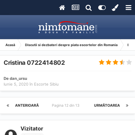
Acasă
Discutii si dezbateri despre piata escortelor din Romania
Esco
Cristina 0722414802
De
dan_ursu
Iunie 5, 2020
în
Escorte Sibiu
ANTERIOARĂ
Pagina 12 din 13
URMĂTOAREA
Vizitator