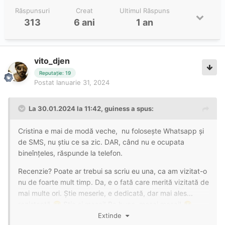
Răspunsuri
Creat
Ultimul Răspuns
313
6 ani
1 an
vito_djen
Reputație: 19
Postat
Ianuarie 31, 2024
La 30.01.2024 la 11:42,
guiness
a spus:
Cristina e mai de modă veche, nu folosește Whatsapp și
de SMS, nu știu ce sa zic. DAR, când nu e ocupata
bineînțeles, răspunde la telefon.
Recenzie? Poate ar trebui sa scriu eu una, ca am vizitat-o
nu de foarte mult timp. Da, e o fată care merită vizitată de
mai multe ori. Știe meserie, e dedicată, dar mai ales...
rezistentă.
Știe și masaj! Pe bune, masaj masaj!
😁
😉
Extinde