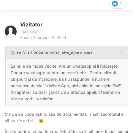
1
Vizitator
Reputație: 0
Postat
Februarie 3, 2024
La 31.01.2024 la 12:03,
vito_djen
a spus:
Ea nu e de modă veche. Are un whatsapp și îl folosește.
Dar are whatsapp pentru un cerc închis. Pentru clienții
obișnuiți și de încredere. Ea nu răspunde la numere
necunoscute nici în WhatsApp, nici chiar în mesajele SMS.
Începătorii au doar șansa de a efectua apeluri telefonice
și de a vorbi la telefon.
Mă da de unde ești tu așa de documentat...? Ești secretarul ei,
să nu zic altfel....
😅
Întreb pentru că eu de vreo 4-5 dăți așa în ultimele 6 luni numai