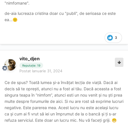
"nimfomane".
de-aia lucreaza cristina doar cu "publi", de serioasa ce este
ea...
🙂
3
vito_djen
Reputație: 19
Postat
Ianuarie 31, 2024
Ce de spus? Toată lumea și-a învățat lecția de viață. Dacă ai
decis să te oprești, atunci nu a fost al tău. Dacă aceasta a fost
singura teapa în “nimfom”, atunci esti un nou venit și nu ști prea
multe despre forumurile de aici. Si nu are rost să exprime lucruri
negative. Este parerea mea. Acest lucru nu este același lucru
ca și cum ai fi vrut să iei un împrumut de la o bancă și ți s-ar
refuza serviciul. Este doar un lucru mic. Nu vă faceți griji.
😁