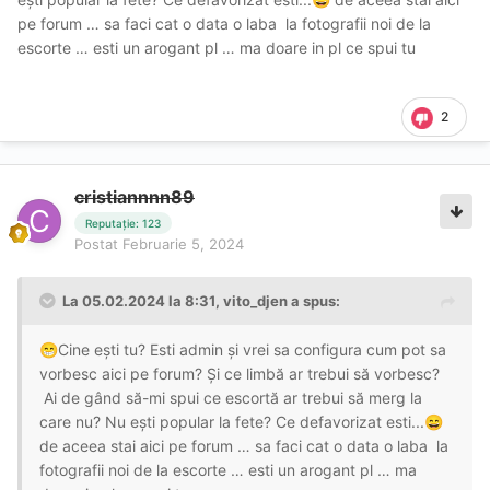
pe forum … sa faci cat o data o laba la fotografii noi de la
escorte … esti un arogant pl … ma doare in pl ce spui tu
2
cristiannnn89
Reputație: 123
Postat
Februarie 5, 2024
La 05.02.2024 la 8:31,
vito_djen
a spus:
Cine ești tu? Esti admin și vrei sa configura cum pot sa
😁
vorbesc aici pe forum? Și ce limbă ar trebui să vorbesc?
Ai de gând să-mi spui ce escortă ar trebui să merg la
care nu? Nu ești popular la fete? Ce defavorizat esti...
😄
de aceea stai aici pe forum … sa faci cat o data o laba la
fotografii noi de la escorte … esti un arogant pl … ma