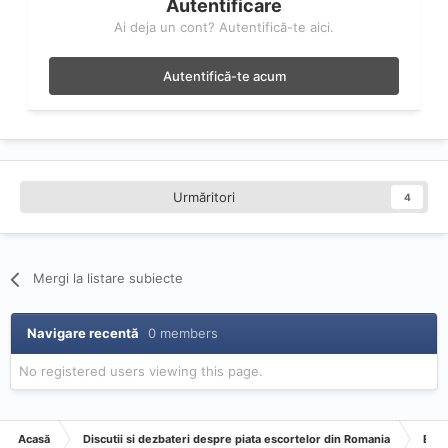
Autentificare
Ai deja un cont? Autentifică-te aici.
Autentifică-te acum
Urmăritori
4
Mergi la listare subiecte
Navigare recentă
0 members
No registered users viewing this page.
Acasă
Discutii si dezbateri despre piata escortelor din Romania
Esco