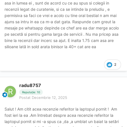
asa in lumea ei , sunt de acord cu ce au spus si colegii in
recenzii legat de curatenie, si ca se intinde la preludiu , e
permisiva sa faci ce vrei e acolo cu tine oral bestial n am mai
ajuns sa intru in ea ca m-a dat gata. Raspunde cam greut la
mesaje pe whatsapp depinde ce chef are ea dar merge acolo
pe secetă si pentru gama larga de servicii . Nu ma pricep asa
bine la recenzii dar incerc sa ajut. E inalta 1.75 cam asa are
silioane lată in sold arata binisor la 40+ cat are ea
2
radu8757
Reputație: 10
Postat
Decembrie 12, 2025
Salut ! Am citit acea recenzie referitor la laptopul pornit ! Am
fost ieri la ea .Am întrebat despre acea recenzie referitor la
laptopul pornit si mi -a spus ca ,da ,a umblat un baiat la setări