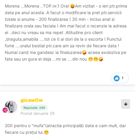
Morena ...Morena ..TOP.nr.1 Oral
Am vizitat - o ieri ptr.prima
😛
data pe anul acesta .A facut o modificare la pret ptr.servicii
totale si anume - 200 finalizarea ( 30 min - inclus anal si
finalizare orala sau faciala ) Am mai facut o recenzie la adresa
ei ..deci nu vreau sa ma repet .Atitudine pro client
,draguta,amabila ....tot ce ti ai dori de la o escorta ! Punctul
forte ....oralul bestial ptr.care am sa revin de fiecare data !
Numai cand ma gandesc la finaluzarea
aceea exoloziva pe
🤪
fata sau un gura ei deja ...mi se ....din nou
😁
🫢
🤪
1
gicaw0w
Reputație: 246
Postat
Ianuarie 29
200 pentru o "mufa"(atractia principală) data e cam mult, dar
fiecare cu prețul lui.
😬