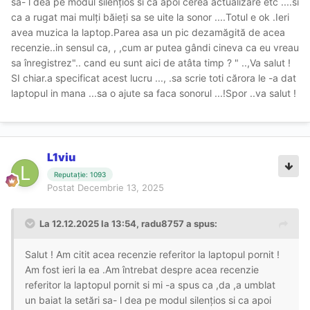
sa- l dea pe modul silențios si ca apoi cerea actualizare etc ....si
ca a rugat mai mulți băieți sa se uite la sonor ....Totul e ok .Ieri
avea muzica la laptop.Parea asa un pic dezamăgită de acea
recenzie..in sensul ca, , ,cum ar putea gândi cineva ca eu vreau
sa înregistrez".. cand eu sunt aici de atâta timp ? " ..,Va salut !
SI chiar.a specificat acest lucru ..., .sa scrie toti cărora le -a dat
laptopul in mana ...sa o ajute sa faca sonorul ...!Spor ..va salut !
L1viu
Reputație: 1093
Postat
Decembrie 13, 2025
La 12.12.2025 la 13:54,
radu8757
a spus:
Salut ! Am citit acea recenzie referitor la laptopul pornit !
Am fost ieri la ea .Am întrebat despre acea recenzie
referitor la laptopul pornit si mi -a spus ca ,da ,a umblat
un baiat la setări sa- l dea pe modul silențios si ca apoi