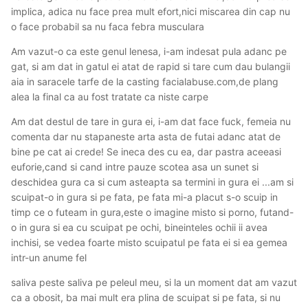
implica, adica nu face prea mult efort,nici miscarea din cap nu
o face probabil sa nu faca febra musculara
Am vazut-o ca este genul lenesa, i-am indesat pula adanc pe
gat, si am dat in gatul ei atat de rapid si tare cum dau bulangii
aia in saracele tarfe de la casting facialabuse.com,de plang
alea la final ca au fost tratate ca niste carpe
Am dat destul de tare in gura ei, i-am dat face fuck, femeia nu
comenta dar nu stapaneste arta asta de futai adanc atat de
bine pe cat ai crede! Se ineca des cu ea, dar pastra aceeasi
euforie,cand si cand intre pauze scotea asa un sunet si
deschidea gura ca si cum asteapta sa termini in gura ei ...am si
scuipat-o in gura si pe fata, pe fata mi-a placut s-o scuip in
timp ce o futeam in gura,este o imagine misto si porno, futand-
o in gura si ea cu scuipat pe ochi, bineinteles ochii ii avea
inchisi, se vedea foarte misto scuipatul pe fata ei si ea gemea
intr-un anume fel
saliva peste saliva pe peleul meu, si la un moment dat am vazut
ca a obosit, ba mai mult era plina de scuipat si pe fata, si nu