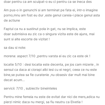
doar pentru ca am scuipat-o eu ci pentru ca se ineca des
Am pus-o in genunchi si am terminat pe fata ei, intr-o imagine
porno,mnu am fost eu dur ,este genul careia-i place genul asta
de actiune
Faptul ca nu a sustinut pola in gat, nu se implica, este
doar submisiva eu zic ca o singura vizita este de ajuns, mai
sunt si alte escorte de vizitat !
sa dau si note:
morena: aspect 7/10 ,pentru varsta ei eu zic ca este ok !
locatie 5/10 : desi locatia este decenta, pe jos cam mizerie , in
sensul ca daca ai ciorapi albi iesi cu ei negri, ceea ce nu este
bine,se putea sa fie curatenie ,nu obsesiv dar mult mai bine
decat acum...
servicii: 7/10 , subiectiv bineinteles
Pentru mine femeia nu este de evitat dar nici de mers,adica nu
pierzi nimic daca nu mergi, sa fiu neutru ca Elvetia !