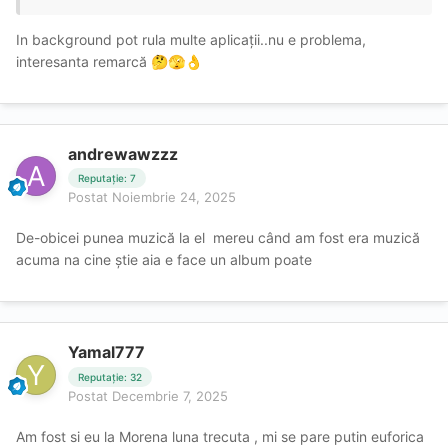
In background pot rula multe aplicații..nu e problema,
interesanta remarcă
🤔
🫣
👌
andrewawzzz
Reputație: 7
Postat
Noiembrie 24, 2025
De-obicei punea muzică la el mereu când am fost era muzică
acuma na cine știe aia e face un album poate
Yamal777
Reputație: 32
Postat
Decembrie 7, 2025
Am fost si eu la Morena luna trecuta , mi se pare putin euforica