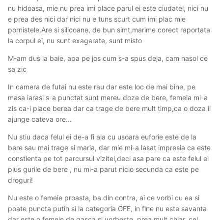
nu hidoasa, mie nu prea imi place parul ei este ciudatel, nici nu
e prea des nici dar nici nu e tuns scurt cum imi plac mie
pornistele.Are si silicoane, de bun simt,marime corect raportata
la corpul ei, nu sunt exagerate, sunt misto
M-am dus la baie, apa pe jos cum s-a spus deja, cam nasol ce
sa zic
In camera de futai nu este rau dar este loc de mai bine, pe
masa iarasi s-a punctat sunt mereu doze de bere, femeia mi-a
zis ca-i place berea dar ca trage de bere mult timp,ca o doza ii
ajunge cateva ore...
Nu stiu daca felul ei de-a fi ala cu usoara euforie este de la
bere sau mai trage si maria, dar mie mi-a lasat impresia ca este
constienta pe tot parcursul vizitei,deci asa pare ca este felul ei
plus gurile de bere , nu mi-a parut nicio secunda ca este pe
droguri!
Nu este o femeie proasta, ba din contra, ai ce vorbi cu ea si
poate puncta putin si la categoria GFE, in fine nu este savanta
dar este o femeie de gasca si vorbeste, prea mult chiar, cel