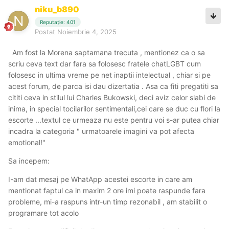
niku_b890
Reputație: 401
Postat
Noiembrie 4, 2025
Am fost la Morena saptamana trecuta , mentionez ca o sa
scriu ceva text dar fara sa folosesc fratele chatLGBT cum
folosesc in ultima vreme pe net inaptii intelectual , chiar si pe
acest forum, de parca isi dau dizertatia . Asa ca fiti pregatiti sa
cititi ceva in stilul lui Charles Bukowski, deci aviz celor slabi de
inima, in special tocilarilor sentimentali,cei care se duc cu flori la
escorte ...textul ce urmeaza nu este pentru voi s-ar putea chiar
incadra la categoria " urmatoarele imagini va pot afecta
emotional!"
Sa incepem:
I-am dat mesaj pe WhatApp acestei escorte in care am
mentionat faptul ca in maxim 2 ore imi poate raspunde fara
probleme, mi-a raspuns intr-un timp rezonabil , am stabilit o
programare tot acolo