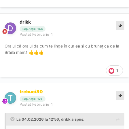
drikk
Reputație: 146
Postat
Februarie 4
Oralul că oralul da cum te linge în cur ea și cu brunețica de la
Brăila mamă
👍
👍
👍
1
trebuci80
Reputație: 124
Postat
Februarie 4
La 04.02.2026 la 12:56,
drikk
a spus: