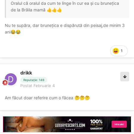
Oralul că oralul da cum te linge în cur ea și cu brunețica
de la Brăila mamă
👍
👍
👍
Nu te supăra, dar brunețica e dispărută din peisaj,de minim 3
ani
😂
😂
1
drikk
Reputație: 146
Postat
Februarie 4
Am făcut doar referire cum o făcea
🤔
🤔
🤔