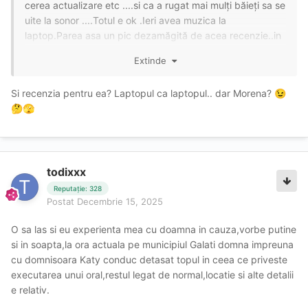
cerea actualizare etc ....si ca a rugat mai mulți băieți sa se
uite la sonor ....Totul e ok .Ieri avea muzica la
laptop.Parea asa un pic dezamăgită de acea recenzie..in
sensul ca, , ,cum ar putea gândi cineva ca eu vreau sa
Extinde
înregistrez".. cand eu sunt aici de atâta timp ? " ..,Va salut
! SI chiar.a specificat acest lucru ..., .sa scrie toti cărora le
Si recenzia pentru ea? Laptopul ca laptopul.. dar Morena?
😉
-a dat laptopul in mana ...sa o ajute sa faca sonorul
🤔
🫣
...!Spor ..va salut !
todixxx
Reputație: 328
Postat
Decembrie 15, 2025
O sa las si eu experienta mea cu doamna in cauza,vorbe putine
si in soapta,la ora actuala pe municipiul Galati domna impreuna
cu domnisoara Katy conduc detasat topul in ceea ce priveste
executarea unui oral,restul legat de normal,locatie si alte detalii
e relativ.