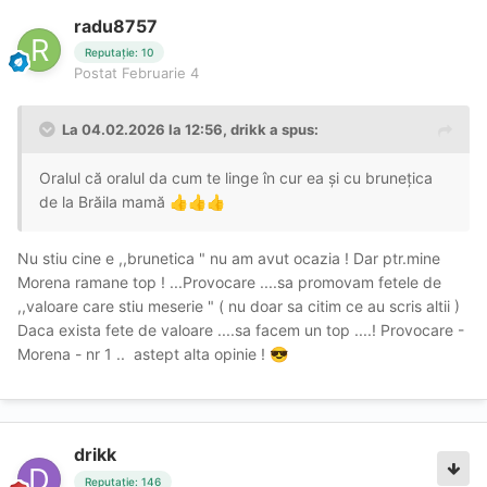
radu8757
Reputație: 10
Postat
Februarie 4
La 04.02.2026 la 12:56,
drikk
a spus:
Oralul că oralul da cum te linge în cur ea și cu brunețica
de la Brăila mamă
👍
👍
👍
Nu stiu cine e ,,brunetica " nu am avut ocazia ! Dar ptr.mine
Morena ramane top ! ...Provocare ....sa promovam fetele de
,,valoare care stiu meserie " ( nu doar sa citim ce au scris altii )
Daca exista fete de valoare ....sa facem un top ....! Provocare -
Morena - nr 1 .. astept alta opinie !
😎
drikk
Reputație: 146