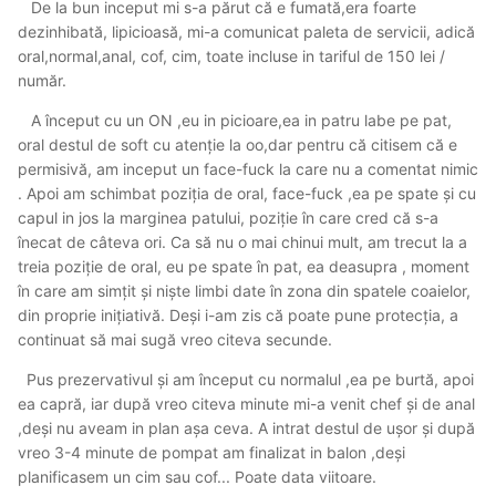
De la bun inceput mi s-a părut că e fumată,era foarte
dezinhibată, lipicioasă, mi-a comunicat paleta de servicii, adică
oral,normal,anal, cof, cim, toate incluse in tariful de 150 lei /
număr.
A început cu un ON ,eu in picioare,ea in patru labe pe pat,
oral destul de soft cu atenție la oo,dar pentru că citisem că e
permisivă, am inceput un face-fuck la care nu a comentat nimic
. Apoi am schimbat poziția de oral, face-fuck ,ea pe spate și cu
capul in jos la marginea patului, poziție în care cred că s-a
înecat de câteva ori. Ca să nu o mai chinui mult, am trecut la a
treia poziție de oral, eu pe spate în pat, ea deasupra , moment
în care am simțit și niște limbi date în zona din spatele coaielor,
din proprie inițiativă. Deși i-am zis că poate pune protecția, a
continuat să mai sugă vreo citeva secunde.
Pus prezervativul și am început cu normalul ,ea pe burtă, apoi
ea capră, iar după vreo citeva minute mi-a venit chef și de anal
,deși nu aveam in plan așa ceva. A intrat destul de ușor și după
vreo 3-4 minute de pompat am finalizat in balon ,deși
planificasem un cim sau cof... Poate data viitoare.