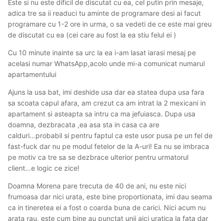
Este si nu este dificil de discutat cu ea, cel putin prin mesaje,
adica tre sa ii readuci tu aminte de programare desi ai facut
programare cu 1-2 ore in urma, o sa vedeti de ce este mai greu
de discutat cu ea (cei care au fost la ea stiu felul ei )
Cu 10 minute inainte sa urc la ea i-am lasat iarasi mesaj pe
acelasi numar WhatsApp,acolo unde mi-a comunicat numarul
apartamentului
Ajuns la usa bat, imi deshide usa dar ea statea dupa usa fara
sa scoata capul afara, am crezut ca am intrat la 2 mexicani in
apartament si asteapta sa intru ca ma jefuiasca. Dupa usa
doamna, dezbracata ,ea asa sta in casa ca are
calduri...probabil si pentru faptul ca este usor pusa pe un fel de
fast-fuck dar nu pe modul fetelor de la A-uri! Ea nu se imbraca
pe motiv ca tre sa se dezbrace ulterior pentru urmatorul
client...e logic ce zice!
Doamna Morena pare trecuta de 40 de ani, nu este nici
frumoasa dar nici urata, este bine proportionata, imi dau seama
ca in tineretea ei a fost o coarda buna de carici. Nici acum nu
arata rau, este cum bine au punctat unii aici uratica la fata dar