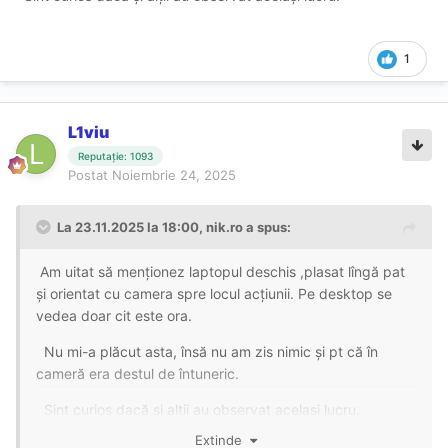
1
L1viu
Reputație: 1093
Postat
Noiembrie 24, 2025
La 23.11.2025 la 18:00,
nik.ro
a spus:
Am uitat să menționez laptopul deschis ,plasat lîngă pat
și orientat cu camera spre locul acțiunii. Pe desktop se
vedea doar cit este ora.
Nu mi-a plăcut asta, însă nu am zis nimic și pt că în
cameră era destul de întuneric.
Sint curios dacă și alții au observat același lucru.
Extinde