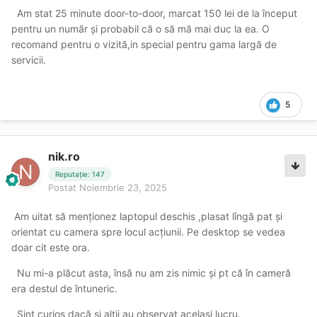
Am stat 25 minute door-to-door, marcat 150 lei de la început
pentru un număr și probabil că o să mă mai duc la ea. O
recomand pentru o vizită,in special pentru gama largă de
servicii.
5
nik.ro
Reputație: 147
Postat
Noiembrie 23, 2025
Am uitat să menționez laptopul deschis ,plasat lîngă pat și
orientat cu camera spre locul acțiunii. Pe desktop se vedea
doar cit este ora.
Nu mi-a plăcut asta, însă nu am zis nimic și pt că în cameră
era destul de întuneric.
Sint curios dacă și alții au observat același lucru.