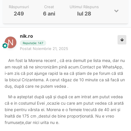
Răspunsuri
Creat
Ultimul Răspuns
249
6 ani
Iul 28
nik.ro
Reputație: 147
Postat
Noiembrie 21, 2025
Am fost la Morena recent , că era demult pe lista mea, dar nu
am reușit să ne sincronizăm pină acum.Contact pe WhatsApp,
i-am zis că pot ajunge rapid la ea că știam de pe forum că stă
la blocul Crizantema. A cerut răgaz de 10 minute ca să facă un
duș, după care ne putem vedea .
M-a așteptat după ușă și după ce am intrat am putut vedea
că e in costumul Evei ,ocazie cu care am putut vedea că arată
bine pentru vârsta ei. Morena e o femeie trecută de 40 ani și
înaltă de 175 cm ,destul de bine proporționată. Nu e vreo
frumusețe,dar nici urita nu e.