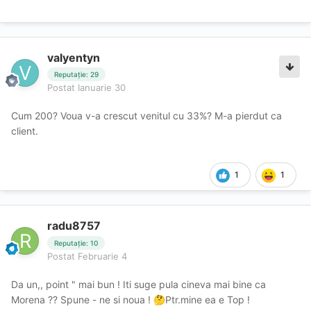
valyentyn
Reputație: 29
Postat
Ianuarie 30
Cum 200? Voua v-a crescut venitul cu 33%? M-a pierdut ca
client.
1
1
radu8757
Reputație: 10
Postat
Februarie 4
Da un,, point " mai bun ! Iti suge pula cineva mai bine ca
Morena ?? Spune - ne si noua !
Ptr.mine ea e Top !
🤔