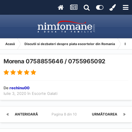
Acasă
Discutii si dezbateri despre piata escortelor din Romania
Esco
Morena 0758855646 / 0755965092
De
rechinu00
Iulie 3, 2020
în
Escorte Galati
ANTERIOARĂ
Pagina 8 din 10
URMĂTOAREA