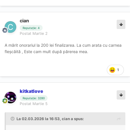
cian
Reputație: 4
Postat
Martie 2
A mărit onorariul la 200 lei finalizarea. La cum arata cu carnea
fleșcăită , Este cam mult după părerea mea.
1
kitkatlove
Reputație: 3280
Postat
Martie 5
La 02.03.2026 la 16:53,
cian
a spus: