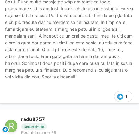
Salut. Dupa multe mesaje pe whp am reusit sa fac o
programare si dus am fost. Imi deschide usa in costumul Evei si
deja soldatul era sus. Pentru varsta ei arata bine la corp,la fata
e un pic trecuta dar nu mergem sa ne insuram. In timp ce isi
fuma tigara eu stateam la marginea patului in pl goala si ii
mangaiam sanii. A inceput cu un oral pe gustul meu, te uiti cum
o are in gura dar parca nu simti ca este acolo, nu stiu cum face
asta dar e placut. Oralul pt mine este de nota 10, linge tot,
adanc,face fuck. Eram gata gata sa termin dar am pus si
balonul. Schimbat doua pozitii dupa care pusa cu fata in sus la
marginea patului si finalizat. Eu o recomand si cu siguranta o
voi vizita din nou. Spor la ciocane!!!
1
radu8757
Reputație: 10
Postat
Ianuarie 29