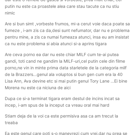
putin nu este ca proastele alea care stau tacute ca nu stiu
nimic
Are si bun simt ,vorbeste frumos, mi-a cerut voie daca poate sa
fumeze , i-am zis ca da,desi sunt nefumator, dar nu e problema
pentru mine, a zis ca numai fumeaza atunci, insa eu am insistat
ca nu este problema si abia atunci si-a aprins tigara
Are ceva porno ea dar nu este chiar MILF cum te-ai putea
gandi, toti cand ne gandim la MILF-uri,cel putin cele din filme
porno,ne vin in minte prima data starletele de la categoria milf
de la Brazzers...genul ala voluptos si bun gen cum era la 40
Lisa Ann, Ava devine etc si mai putin genul Tory Lane ...Ei bine
Morena nu este ca niciuna de aici
Dupa ce si-a terminat tigara eram destul de incins incat sa
incep, i-am spus de la inceput ca vreau oral mai hard
Stiam deja de la voi ca este permisiva asa ca am trecut la
treaba
Ea este genul care poti s-o manevrezi cum vrei,dar nu prea se