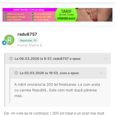
radu8757
Reputație: 10
Postat
Martie 6
La 06.03.2026 la 9:37,
radu8757
a spus:
La 02.03.2026 la 16:53,
cian
a spus:
A mărit onorariul la 200 lei finalizarea. La cum arata
cu carnea fleșcăită , Este cam mult după părerea
mea.
Da- mi voie sa te contrazic ! 200 ptr.total e un pret mai mult