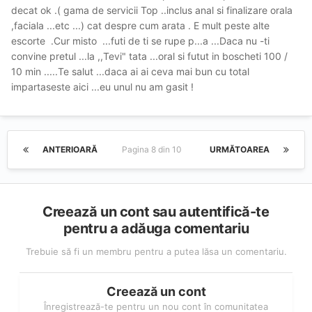
decat ok .( gama de servicii Top ..inclus anal si finalizare orala
,faciala ...etc ...) cat despre cum arata . E mult peste alte
escorte .Cur misto ...futi de ti se rupe p...a ...Daca nu -ti
convine pretul ...la ,,Tevi" tata ...oral si futut in boscheti 100 /
10 min .....Te salut ...daca ai ai ceva mai bun cu total
impartaseste aici ...eu unul nu am gasit !
ANTERIOARĂ
Pagina 8 din 10
URMĂTOAREA
Creează un cont sau autentifică-te
pentru a adăuga comentariu
Trebuie să fi un membru pentru a putea lăsa un comentariu.
Creează un cont
Înregistrează-te pentru un nou cont în comunitatea