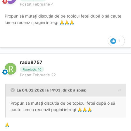
Postat
Februarie 4
Propun să mutați discuția de pe topicul fetei după o să caute
lumea recenzii pagini întregi
🙏
🙏
🙏
1
radu8757
Reputație: 10
Postat
Februarie 22
La 04.02.2026 la 14:03,
drikk
a spus:
Propun să mutați discuția de pe topicul fetei după o să
caute lumea recenzii pagini întregi
🙏
🙏
🙏
🙏