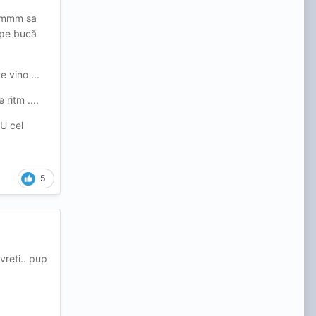
e hmmm sa
) pe bucă
e vino ...
ritm ....
NU cel
5
vreti.. pup