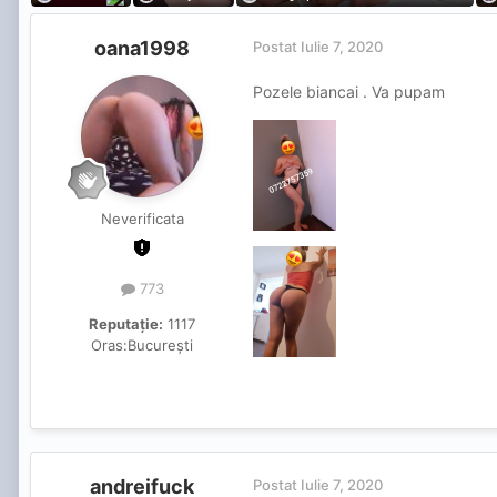
oana1998
Postat
Iulie 7, 2020
Pozele biancai . Va pupam
Neverificata
773
Reputație:
1117
Oras:
București
andreifuck
Postat
Iulie 7, 2020