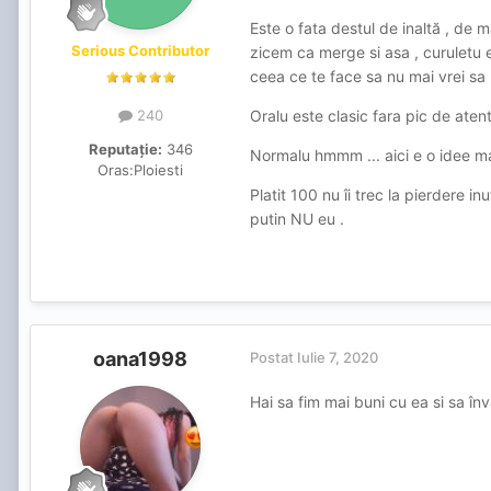
Este o fata destul de inaltă , de 
Serious Contributor
zicem ca merge si asa , curuletu e
ceea ce te face sa nu mai vrei sa p
Oralu este clasic fara pic de atenti
240
Reputație:
346
Normalu hmmm ... aici e o idee mai
Oras:
Ploiesti
Platit 100 nu îi trec la pierdere in
putin NU eu .
oana1998
Postat
Iulie 7, 2020
Hai sa fim mai buni cu ea si sa înv