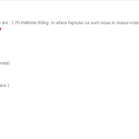
i , 1.70 înăltime 60kg. In afara faptului ca sunt noua in orasul vost
️
orala)
ara )