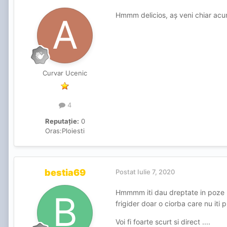
Hmmm delicios, aș veni chiar acu
Curvar Ucenic
4
Reputație:
0
Oras:
Ploiesti
bestia69
Postat
Iulie 7, 2020
Hmmmm iti dau dreptate in poze par
frigider doar o ciorba care nu iti
Voi fi foarte scurt si direct ....