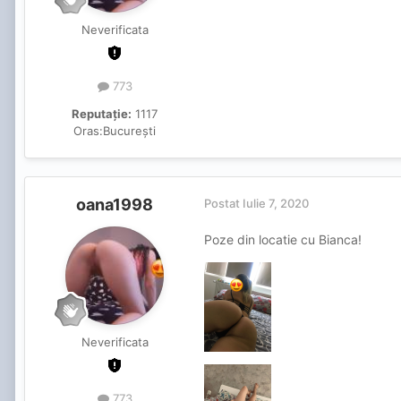
Neverificata
773
Reputație:
1117
Oras:
București
oana1998
Postat
Iulie 7, 2020
Poze din locatie cu Bianca!
Neverificata
773