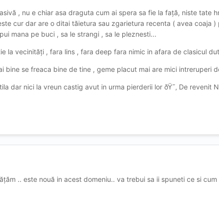
masivă , nu e chiar asa draguta cum ai spera sa fie la față, niste tat
ste cur dar are o ditai tăietura sau zgarietura recenta ( avea coaja 
ui mana pe buci , sa le strangi , sa le pleznesti...
e la vecinități , fara lins , fara deep fara nimic in afara de clasicul dut
 bine se freaca bine de tine , geme placut mai are mici intreruperi de 
utila dar nici la vreun castig avut in urma pierderii lor ðŸ˜‚ De revenit 
ățăm .. este nouă in acest domeniu.. va trebui sa ii spuneti ce si cum 