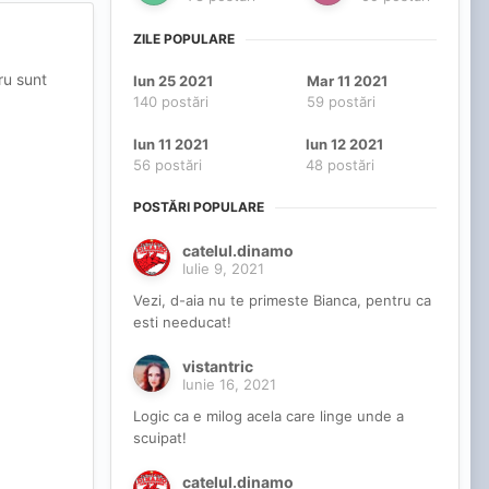
ZILE POPULARE
ru sunt
Iun 25 2021
Mar 11 2021
140 postări
59 postări
Iun 11 2021
Iun 12 2021
56 postări
48 postări
POSTĂRI POPULARE
catelul.dinamo
Iulie 9, 2021
Vezi, d-aia nu te primeste Bianca, pentru ca
esti needucat!
vistantric
Iunie 16, 2021
Logic ca e milog acela care linge unde a
scuipat!
catelul.dinamo