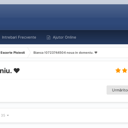
Intrebari Frecvente
Ajutor Online
Escorte Ploiesti
Bianca !0723744504 noua in domeniu. ♥️
iu. ♥️
Urmăritor
n 35