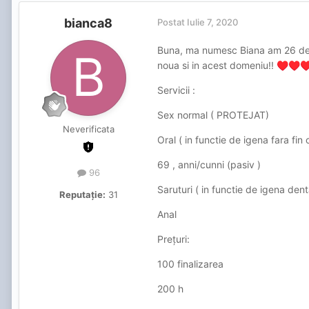
bianca8
Postat
Iulie 7, 2020
Buna, ma numesc Biana am 26 de an
noua si in acest domeniu!!
♥️
♥️
♥
Servicii :
Sex normal ( PROTEJAT)
Neverificata
Oral ( in functie de igena fara fin 
69 , anni/cunni (pasiv )
96
Saruturi ( in functie de igena dent
Reputație:
31
Anal
Prețuri:
100 finalizarea
200 h