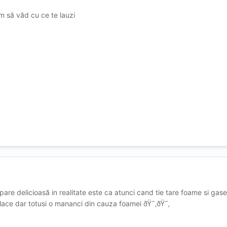
m să văd cu ce te lauzi
e delicioasă in realitate este ca atunci cand tie tare foame si gases
 place dar totusi o mananci din cauza foamei ðŸ˜‚ðŸ˜‚