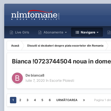
Live Girls
Abonamente
Navigare
Acasă
Discutii si dezbateri despre piata escortelor din Romania
Bianca !0723744504 noua in domen
De
bianca8
Iulie 7, 2020
în
Escorte Ploiesti
1
2
3
4
5
6
URMĂTOAREA
Pagina 1 di