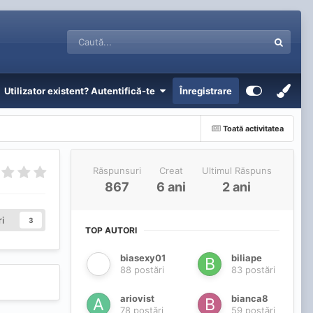
Utilizator existent? Autentifică-te
Înregistrare
Toată activitatea
Răspunsuri
Creat
Ultimul Răspuns
867
6 ani
2 ani
i
3
TOP AUTORI
biasexy01
biliape
88 postări
83 postări
ariovist
bianca8
78 postări
59 postări