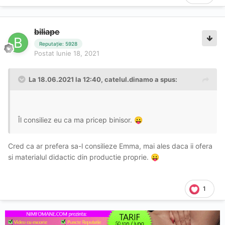
biliape
Reputație: 5928
Postat
Iunie 18, 2021
La 18.06.2021 la 12:40,
catelul.dinamo
a spus:
Îl consiliez eu ca ma pricep binisor.
😛
Cred ca ar prefera sa-l consilieze Emma, mai ales daca ii ofera
si materialul didactic din productie proprie.
😛
1