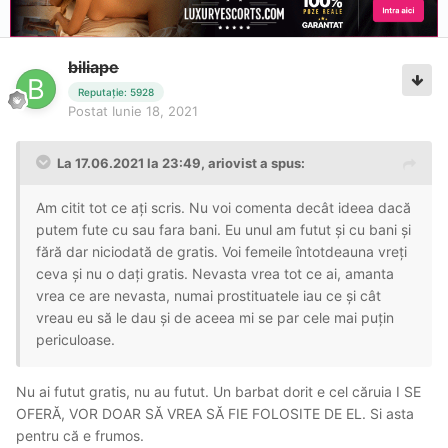
biliape
Reputație: 5928
Postat
Iunie 18, 2021
La 17.06.2021 la 23:49,
ariovist
a spus:
Am citit tot ce ați scris. Nu voi comenta decât ideea dacă
putem fute cu sau fara bani. Eu unul am futut și cu bani și
fără dar niciodată de gratis. Voi femeile întotdeauna vreți
ceva și nu o dați gratis. Nevasta vrea tot ce ai, amanta
vrea ce are nevasta, numai prostituatele iau ce și cât
vreau eu să le dau și de aceea mi se par cele mai puțin
periculoase.
Nu ai futut gratis, nu au futut. Un barbat dorit e cel căruia I SE
OFERĂ, VOR DOAR SĂ VREA SĂ FIE FOLOSITE DE EL. Si asta
pentru că e frumos.