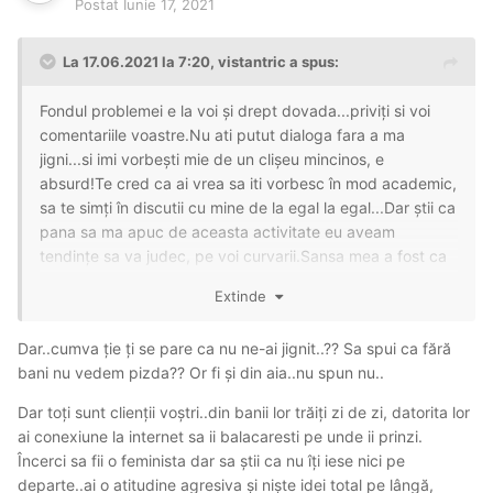
Postat
Iunie 17, 2021
La 17.06.2021 la 7:20,
vistantric
a spus:
Fondul problemei e la voi și drept dovada...priviți si voi
comentariile voastre.Nu ati putut dialoga fara a ma
jigni...si imi vorbești mie de un clișeu mincinos, e
absurd!Te cred ca ai vrea sa iti vorbesc în mod academic,
sa te simți în discutii cu mine de la egal la egal...Dar știi ca
pana sa ma apuc de aceasta activitate eu aveam
tendințe sa va judec, pe voi curvarii.Sansa mea a fost ca
imi era imposibil sa intalnesc oameni ca voi si in mediul
Extinde
meu nu auzisem vreodata pe cineva sa vorbească de
existenta voastră...
Dar..cumva ție ți se pare ca nu ne-ai jignit..?? Sa spui ca fără
Singurul imbold care ma determina sa fiu în discutii pe
bani nu vedem pizda?? Or fi și din aia..nu spun nu..
acest forum este...corectitudinea si iubirea de oameni.In
Dar toți sunt clienții voștri..din banii lor trăiți zi de zi, datorita lor
rest stiu sa dau replici scurte și tăioase, nu este deloc
ai conexiune la internet sa ii balacaresti pe unde ii prinzi.
greu.
Încerci sa fii o feminista dar sa știi ca nu îți iese nici pe
departe..ai o atitudine agresiva și niște idei total pe lângă,