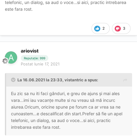
telefonic, un dialog, sa aud o voce...si aici, practic intrebarea
este fara rost.
2
3
ariovist
Reputație: 999
Postat
Iunie 17, 2021
La 16.06.2021 la 23:33,
vistantric
a spus:
Eu zic sa nu iti faci gânduri, e greu de ajuns și mai ales
vara...imi iau vacanțe multe si nu vreau să mă incurc
aiurea.Oricum, oricine spune pe forum ca ar vrea sa ne
cunoastem...e descalificat din start.Prefer să fie un apel
telefonic, un dialog, sa aud o voce...si aici, practic
intrebarea este fara rost.