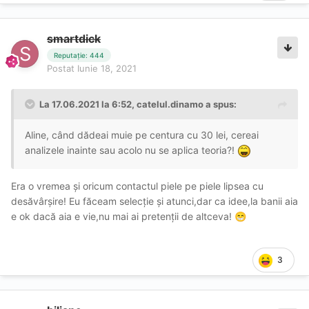
smartdick
Reputație: 444
Postat
Iunie 18, 2021
La 17.06.2021 la 6:52,
catelul.dinamo
a spus:
Aline, când dădeai muie pe centura cu 30 lei, cereai
analizele inainte sau acolo nu se aplica teoria?!
Era o vremea și oricum contactul piele pe piele lipsea cu
desăvârșire! Eu făceam selecție și atunci,dar ca idee,la banii aia
e ok dacă aia e vie,nu mai ai pretenții de altceva!
😁
3