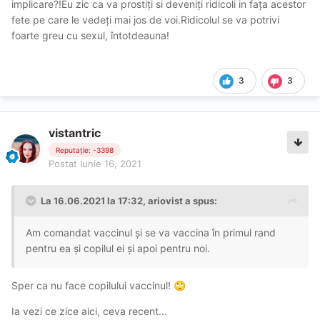
implicare?!Eu zic ca va prostiți si deveniți ridicoli in fața acestor
fete pe care le vedeți mai jos de voi.Ridicolul se va potrivi
foarte greu cu sexul, întotdeauna!
3
3
vistantric
Reputație: -3398
Postat
Iunie 16, 2021
La 16.06.2021 la 17:32,
ariovist
a spus:
Am comandat vaccinul și se va vaccina în primul rand
pentru ea și copilul ei și apoi pentru noi.
Sper ca nu face copilului vaccinul!
🙄
Ia vezi ce zice aici, ceva recent...