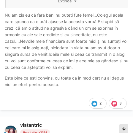
Extinde
BILI președinte
🎆
🎇
😂
Nu am zis eu că fara bani nu puteți fute femei...Colegul acela
care spunea ca e urât ajusese la aceasta vorbă.E stupid să
crezi că am o atitudine agresivă când un om se exprima în
armonie cu ale sale credințe si cu sinceritate, nu este
cazul....Nevoile mele financiare sunt foarte mici și nu sunteți voi
cei care mi le asigurați, niciodata in viata nu am avut doar o
singura sursa de venit.Ideile mele si ceea ce transmit in dialog
cu voi sunt conforme cu ceea ce imi place mie sa gândesc si nu
cu ceea ce așteptați voi sa exprim.
Este bine ca esti convins, cu toate ca in mod cert nu ai depus
nici un efort pentru aceasta.
2
3
vistantric
Reputație: -3398