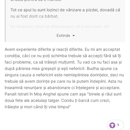
Tot ce spui tu sunt lozinci de vânzare a pizdei, dovadă că
nu ai fost dorit ca bărbat.
Au dreptate când ne disprețuiesc că avem puțe, din
moment ce atât de mulți sunt atât de slabi încât pot
Extinde
accepta și vehicula aceste minciuni.
Avem experiente diferite și reacții diferite. Eu mi am acceptat
condiția, căci ce nu poți schimba trebuie să accepți fără să îți
faci probleme, ca să trăiești mulțumit. Tu vad ca nu faci asa și
după părerea mea greșești și ești nefericit. Budha spune ca
singura cauza a nefericirii este neinteplinirea dorințelor, deci nu
trebuie să avem dorințe pe care nu le putem îndeplini. Asta nu
înseamnă renunțare și abandonare ci înțelegere și acceptare.
Panait Istrati în Moș Anghel spune cam așa "binele și răul sunt
doua fete ale aceluiași talger. Condu ți barcă cum crezi,
trăiește și mori când îți vine timpul"
1