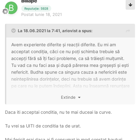
biliape
Reputație: 5928
Postat
Iunie 18, 2021
La 18.06.2021 la 7:41,
ariovist
a spus:
Avem experiente diferite și reacții diferite. Eu mi am
acceptat condiția, căci ce nu poți schimba trebuie să
accepți fără să îți faci probleme, ca să trăiești mulțumit.
Tu vad ca nu faci asa și după părerea mea greșești și ești
nefericit. Budha spune ca singura cauza a nefericirii este
neinteplinirea dorințelor, deci nu trebuie să avem dorințe
pe care nu le putem îndeplini. Asta nu înseamnă renunțare
și abandonare ci înțelegere și acceptare. Panait Istrati în
Extinde
Moș Anghel spune cam așa "binele și răul sunt doua fete
ale aceluiași talger. Condu ți barcă cum crezi, trăiește și
Daca iti acceptai conditia, nu te mai duceai la curve.
mori când îți vine timpul"
Tu vrei sa UITI de conditia ta de urat.
Mai fericit erai daca ai fi consumat in mod constat bauturi