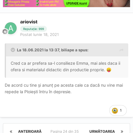
ariovist
Reputație: 999
Postat
Iunie 18, 2021
La 18.06.2021 la 13:37,
biliape
a spus:
Cred ca ar prefera sa-l consilieze Emma, mai ales daca ii
ofera si materialul didactic din productie proprie.
😛
De acord cu tine și anunț pe acesta cale ca dacă nu vine mai
repede la Ploiești întru în depresie.
1
ANTERIOARĂ
Pagina 24 din 35
URMĂTOAREA