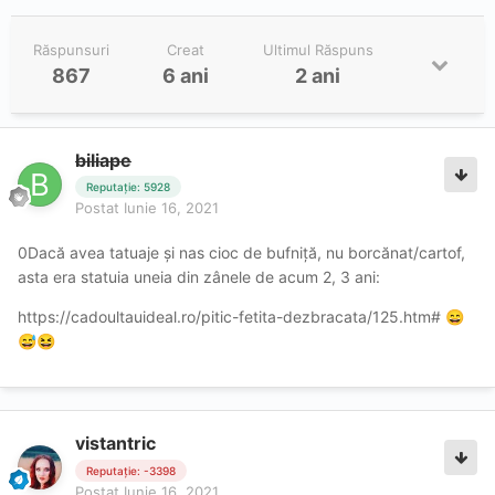
Răspunsuri
Creat
Ultimul Răspuns
867
6 ani
2 ani
biliape
Reputație: 5928
Postat
Iunie 16, 2021
0Dacă avea tatuaje și nas cioc de bufniță, nu borcănat/cartof,
asta era statuia uneia din zânele de acum 2, 3 ani:
https://cadoultauideal.ro/pitic-fetita-dezbracata/125.htm#
😄
😅
😆
vistantric
Reputație: -3398
Postat
Iunie 16, 2021