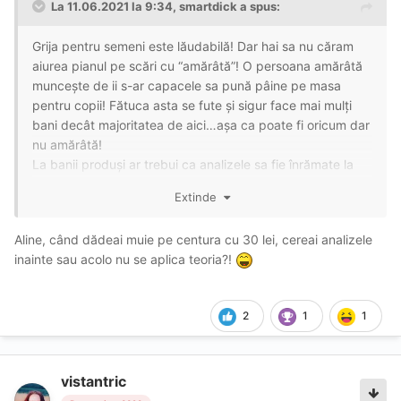
La 11.06.2021 la 9:34,
smartdick
a spus:
Grija pentru semeni este lăudabilă! Dar hai sa nu căram
aiurea pianul pe scări cu “amărâtă”! O persoana amărâtă
muncește de ii s-ar capacele sa pună pâine pe masa
pentru copii! Fătuca asta se fute și sigur face mai mulți
bani decât majoritatea de aici…așa ca poate fi oricum dar
nu amărâtă!
La banii produși ar trebui ca analizele sa fie înrămate la
intrare by default,nu privite ca un hatar făcut curvarilor!
Extinde
Aline, când dădeai muie pe centura cu 30 lei, cereai analizele
inainte sau acolo nu se aplica teoria?!
2
1
1
vistantric