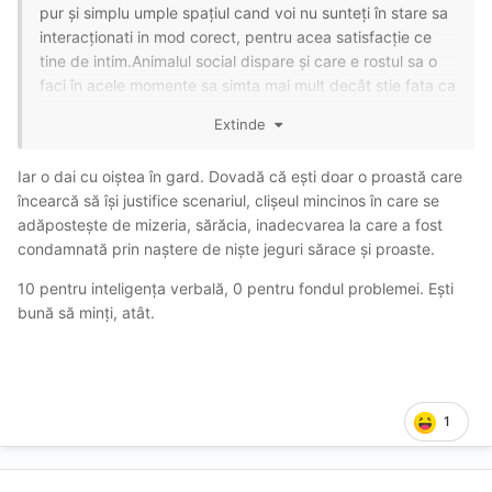
pur și simplu umple spațiul cand voi nu sunteți în stare sa
interacționati in mod corect, pentru acea satisfacție ce
tine de intim.Animalul social dispare și care e rostul sa o
faci în acele momente sa simta mai mult decât stie fata ca
este partea sa de implicare?!Eu zic ca va prostiți si
Extinde
deveniți ridicoli in fața acestor fete pe care le vedeți mai
jos de voi.Ridicolul se va potrivi foarte greu cu sexul,
Iar o dai cu oiștea în gard. Dovadă că ești doar o proastă care
întotdeauna!
încearcă să își justifice scenariul, clișeul mincinos în care se
adăpostește de mizeria, sărăcia, inadecvarea la care a fost
condamnată prin naștere de niște jeguri sărace și proaste.
10 pentru inteligența verbală, 0 pentru fondul problemei. Ești
bună să minți, atât.
1