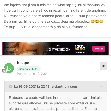
Am înțeles dar ți am trimis ms pe whatsapp și nu ai răspuns.Voi
încerca în continuare să joc în recalificari indiferent de anotimp.
Nu reușesc vara poate toamna poate iarna.... sunt perseverent.
Deja imi fac filme cu tine așa că..... deja mă obsedezi
.
😃
😃
😃
Te pup..... virtual deocamdată și să ai o zi frumoasa.
biliape
Reputație: 5928
Postat
Iunie 17, 2021
La 16.06.2021 la 22:19,
vistantric
a spus:
E absurd sa caute validare intr-un moment in care limitele
sunt despre altceva...nu se priveste spre exterior și e
aiurea sa contrazici aceasta, prin atitudinea ta.Escorta