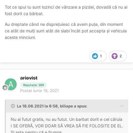
Tot ce spui tu sunt lozinci de vânzare a pizdei, dovadă că nu ai
fost dorit ca bărbat.
Au dreptate când ne disprețuiesc că avem puțe, din moment
ce atât de mulți sunt atât de slabi încât pot accepta și vehicula
aceste minciuni.
1
2
ariovist
Reputație: 999
Postat
Iunie 18, 2021
La 18.06.2021 la 6:58,
biliape
a spus:
Nu ai futut gratis, nu au futut. Un barbat dorit e cel căruia
I SE OFERĂ, VOR DOAR SĂ VREA SĂ FIE FOLOSITE DE EL.
Si asta pentru că e frumos.