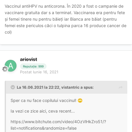
Vaccinul antiHPV nu anticorona. În 2020 a fost o campanie de
vaccinare gratuita dar s a terminat. Vaccinarea era pentru fete
și femei tinere nu pentru băieți iar Bianca are băiat (pentru
femei este periculos căci o tulpina parca 16 produce cancer de
col)
ariovist
Reputație: 999
Postat
Iunie 16, 2021
La 16.06.2021 la 22:22,
vistantric
a spus:
Sper ca nu face copilului vaccinul!
🙄
Ia vezi ce zice aici, ceva recent...
https://www.bitchute.com/video/4OzVlHkZro51/?
list=notifications&randomize=false