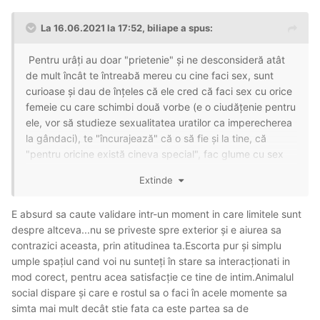
La 16.06.2021 la 17:52,
biliape
a spus:
Pentru urâți au doar "prietenie" și ne desconsideră atât
de mult încât te întreabă mereu cu cine faci sex, sunt
curioase și dau de înțeles că ele cred că faci sex cu orice
femeie cu care schimbi două vorbe (e o ciudățenie pentru
ele, vor să studieze sexualitatea uratilor ca imperecherea
la gândaci), te "încurajează" că o să fie și la tine, că
"pentru oricine există cineva special", fac glume cu sex
sau povestesc vesele ce futaiuri trag ele, mizerii din
Extinde
astea. Nu exiști pentru ele decât ca pitic de grădină și pe
ăștia îi dau la gunoi periodic, că se spalaceste vopseaua.
E absurd sa caute validare intr-un moment in care limitele sunt
despre altceva...nu se priveste spre exterior și e aiurea sa
contrazici aceasta, prin atitudinea ta.Escorta pur și simplu
umple spațiul cand voi nu sunteți în stare sa interacționati in
mod corect, pentru acea satisfacție ce tine de intim.Animalul
social dispare și care e rostul sa o faci în acele momente sa
simta mai mult decât stie fata ca este partea sa de