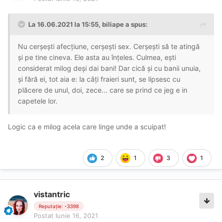
La 16.06.2021 la 15:55,
biliape
a spus:
Nu cerșești afecțiune, cerșești sex. Cerșești să te atingă
și pe tine cineva. Ele asta au înțeles. Culmea, ești
considerat milog deși dai bani! Dar cică și cu banii unuia,
și fără ei, tot aia e: la câți fraieri sunt, se lipsesc cu
plăcere de unul, doi, zece... care se prind ce jeg e in
capetele lor.
Logic ca e milog acela care linge unde a scuipat!
2
1
3
1
vistantric
Reputație: -3398
Postat
Iunie 16, 2021