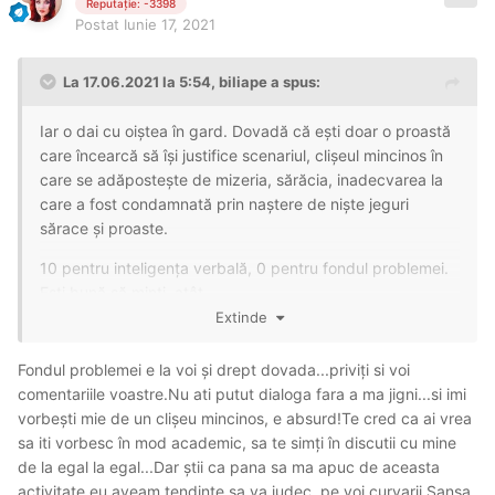
Reputație: -3398
Postat
Iunie 17, 2021
La 17.06.2021 la 5:54,
biliape
a spus:
Iar o dai cu oiștea în gard. Dovadă că ești doar o proastă
care încearcă să își justifice scenariul, clișeul mincinos în
care se adăpostește de mizeria, sărăcia, inadecvarea la
care a fost condamnată prin naștere de niște jeguri
sărace și proaste.
10 pentru inteligența verbală, 0 pentru fondul problemei.
Ești bună să minți, atât.
Extinde
Fondul problemei e la voi și drept dovada...priviți si voi
comentariile voastre.Nu ati putut dialoga fara a ma jigni...si imi
vorbești mie de un clișeu mincinos, e absurd!Te cred ca ai vrea
sa iti vorbesc în mod academic, sa te simți în discutii cu mine
de la egal la egal...Dar știi ca pana sa ma apuc de aceasta
activitate eu aveam tendințe sa va judec, pe voi curvarii.Sansa