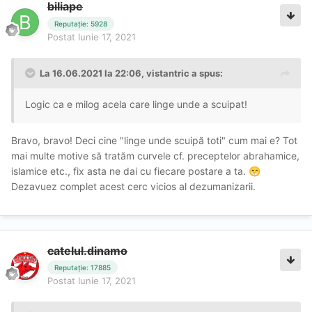
biliape
Reputație: 5928
Postat
Iunie 17, 2021
La 16.06.2021 la 22:06,
vistantric
a spus:
Logic ca e milog acela care linge unde a scuipat!
Bravo, bravo! Deci cine "linge unde scuipă toti" cum mai e? Tot
mai multe motive să tratăm curvele cf. preceptelor abrahamice,
islamice etc., fix asta ne dai cu fiecare postare a ta.
😁
Dezavuez complet acest cerc vicios al dezumanizarii.
catelul.dinamo
Reputație: 17885
Postat
Iunie 17, 2021