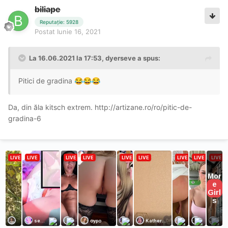
biliape
Reputație: 5928
Postat
Iunie 16, 2021
La 16.06.2021 la 17:53,
dyerseve
a spus:
Pitici de gradina
😂
😂
😂
Da, din ăla kitsch extrem.
http://artizane.ro/ro/pitic-de-
gradina-6