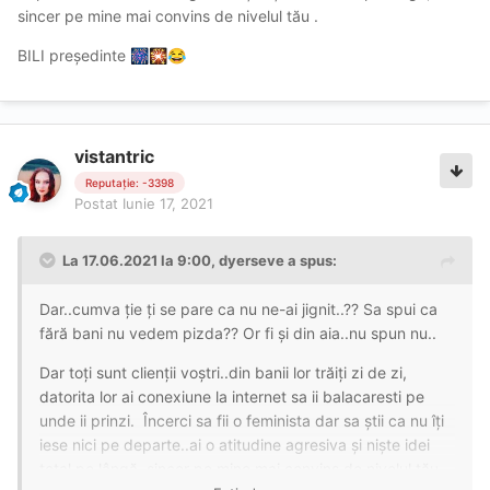
sincer pe mine mai convins de nivelul tău .
BILI președinte
🎆
🎇
😂
vistantric
Reputație: -3398
Postat
Iunie 17, 2021
La 17.06.2021 la 9:00,
dyerseve
a spus:
Dar..cumva ție ți se pare ca nu ne-ai jignit..?? Sa spui ca
fără bani nu vedem pizda?? Or fi și din aia..nu spun nu..
Dar toți sunt clienții voștri..din banii lor trăiți zi de zi,
datorita lor ai conexiune la internet sa ii balacaresti pe
unde ii prinzi. Încerci sa fii o feminista dar sa știi ca nu îți
iese nici pe departe..ai o atitudine agresiva și niște idei
total pe lângă, sincer pe mine mai convins de nivelul tău .