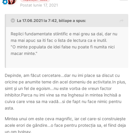
Postat
Iunie 17, 2021
La 17.06.2021 la 7:42,
biliape
a spus:
Replici fundamentate stiintific e mai greu sa dai, dar nu
ma mai apuc sa iti fac o lista de lectura ca e inutil.
"O minte populata de idei false nu poate fi numita nici
macar minte."
Depinde, am făcut cercetare...dar nu imi place sa discut cu
oricine pe anumite teme din acel domeniu de activitate.In plus,
simt și un fel de egoism...nu este vorba de vreun factor
inhibitor.Parca nu imi vine sa ma înghesui in mintea închisă a
cuiva care vrea sa ma vadă...si de fapt nu face nimic pentru
asta.
Mintea unui om este ceva magnific, iar cel care-si construiește
acele erori de gândire...o face pentru protecția sa, el fiind deja
un om bolnav.