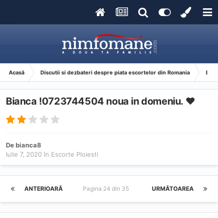
Acasă
Discutii si dezbateri despre piata escortelor din Romania
Esco
Bianca !0723744504 noua in domeniu. ♥️
De
bianca8
Iulie 7, 2020
în
Escorte Ploiesti
ANTERIOARĂ
Pagina 24 din 35
URMĂTOAREA