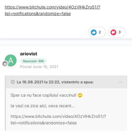
https://www.bitchute.com/video/4OzVlHkZro51/?
list=notifications&randomize=false
2
3
ariovist
Reputație: 999
Postat
Iunie 16, 2021
La 16.06.2021 la 22:22,
vistantric
a spus:
Sper ca nu face copilului vaccinul!
🙄
Ia vezi ce zice aici, ceva recent...
https://www.bitchute.com/video/4OzVlHkZro51/?
list=notifications&randomize=false