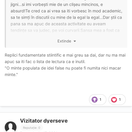
jigni...si imi vorbești mie de un clișeu mincinos, e
absurd!Te cred ca ai vrea sa iti vorbesc în mod academic,
sa te simți în discutii cu mine de la egal la egal...Dar știi ca
pana sa ma apuc de aceasta activitate eu aveam
tendințe sa va judec, pe voi curvarii.Sansa mea a fost ca
imi era imposibil sa intalnesc oameni ca voi si in mediul
Extinde
meu nu auzisem vreodata pe cineva sa vorbească de
existenta voastră...
Replici fundamentate stiintific e mai greu sa dai, dar nu ma mai
Singurul imbold care ma determina sa fiu în discutii pe
apuc sa iti fac o lista de lectura ca e inutil.
acest forum este...corectitudinea si iubirea de oameni.In
"O minte populata de idei false nu poate fi numita nici macar
rest stiu sa dau replici scurte și tăioase, nu este deloc
minte."
greu.
1
1
Vizitator dyerseve
Reputație: 0