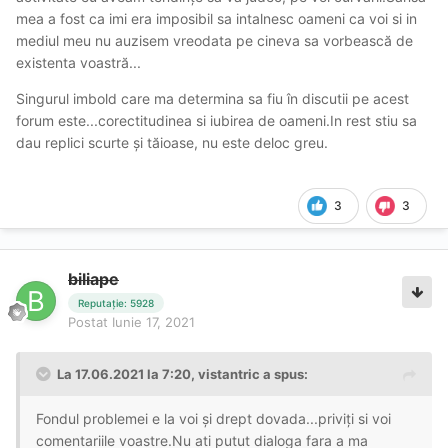
mea a fost ca imi era imposibil sa intalnesc oameni ca voi si in
mediul meu nu auzisem vreodata pe cineva sa vorbească de
existenta voastră...
Singurul imbold care ma determina sa fiu în discutii pe acest
forum este...corectitudinea si iubirea de oameni.In rest stiu sa
dau replici scurte și tăioase, nu este deloc greu.
3
3
biliape
Reputație: 5928
Postat
Iunie 17, 2021
La 17.06.2021 la 7:20,
vistantric
a spus:
Fondul problemei e la voi și drept dovada...priviți si voi
comentariile voastre.Nu ati putut dialoga fara a ma