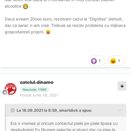
alcoolice
.
Daca aveam 20ooo euro, rezolvam cazul la "Dignitas" demult,
dar ca sarac n-am voie. Trebuie sa rezolv problema cu mijloace
gospodaresti proprii.
😛
1
1
catelul.dinamo
Reputație: 17885
Postat
Iunie 18, 2021
La 18.06.2021 la 8:59,
smartdick
a spus:
Era o vremea și oricum contactul piele pe piele lipsea cu
desăvârșire! Eu făceam selecție și atunci,dar ca idee,la