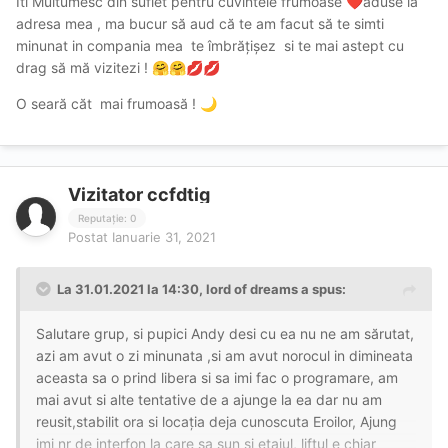
Iti Multumesc din suflet pentru cuvintele frumoase
aduse la
❤️
intrebat pe urma ,merg la baie unde era pregătit prosop
adresa mea , ma bucur să aud că te am facut să te simti
curat si tot ce ai nevoie, apartamentul e la un etaj superior
minunat in compania mea te îmbrățișez si te mai astept cu
de unde priveliștea e minunata spre orasul nostru,dar ce
drag să mă vizitezi !
🤗
🤗
💋
💋
aveam in preajma o fata frumoasa era ceva si mai frumos
intr o dimineata ploioasă de sfarsit de ianuarie, ma invita
O seară căt mai frumoasă !
🌙
in dormitor unde era un pat mare numai bun pt a petrece
clipe frumoase , ma întind pe pat ea trece la un oral ne
protejat umed si adânc,se scuza ca sta cu spatele dar de
ce duar aveam o priveliște minunata ,si apoi am trecut la
Vizitator ccfdtig
un 69 unde dau de minunata ei comoara micuta cu labele
Reputație: 0
destul de proeminente , ceva fain ,curat fara mirosuri sau
Postat
Ianuarie 31, 2021
surprize, ne distrăm câteva minute asa in care ea nu s a
oprit din a face oral chiar ii place probabil sa se joace cu
La 31.01.2021 la 14:30,
lord of dreams
a spus:
ea , cu limba o dezmierda ce sa mai un oral foarte bine
executat,ma întreba daca vreau sa termin la oral sa ii
Salutare grup, si pupici Andy desi cu ea nu ne am sărutat,
spun ca nu înghite,eu nii nu m gândeam vreau sa ii incerc
azi am avut o zi minunata ,si am avut norocul in dimineata
si celelalte calități ale ei , trecem la normal , eu deasupra
aceasta sa o prind libera si sa imi fac o programare, am
,pe la spate, apoi umeri crăci, mai schimbam iar câteva
mai avut si alte tentative de a ajunge la ea dar nu am
poziti si finalizez in baloane, vrând sa nu intru in prelungiri
reusit,stabilit ora si locația deja cunoscuta Eroilor, Ajung
ma uităm eu la ceas, de când am inceput cam 25 min ,
imi nr de interfon la care sa sun si etajul, liftul e chiar
merg la baie busul de dupa , ma îmbrac , ma serveste cu