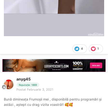
4
1
anyg45
Reputație: 1869
Postat
Februarie 3, 2021
Bună dimineața Frumoșii mei , disponibilă pentru programări și
astăzi , aștept cu drag vizita voastră!!
🥰
🥰