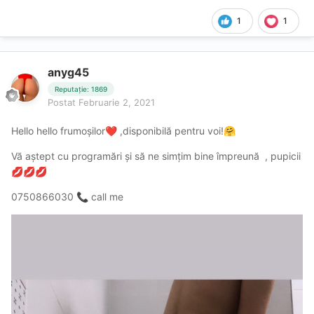
1
1
anyg45
Reputație: 1869
Postat
Februarie 2, 2021
Hello hello frumoșilor
,disponibilă pentru voi!
❤️
🤗
Vă aștept cu programări și să ne simțim bine împreună , pupicii
💋
💋
💋
0750866030
call me
📞