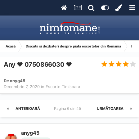
Acasă
Discutii si dezbateri despre piata escortelor din Romania
Esco
Any ❤️ 0750866030 ❤️
De
anyg45
Decembrie 7, 2020
în
Escorte Timisoara
ANTERIOARĂ
Pagina 6 din 45
URMĂTOAREA
anyg45