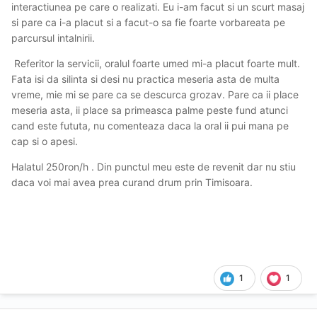
interactiunea pe care o realizati. Eu i-am facut si un scurt masaj
si pare ca i-a placut si a facut-o sa fie foarte vorbareata pe
parcursul intalnirii.
Referitor la servicii, oralul foarte umed mi-a placut foarte mult.
Fata isi da silinta si desi nu practica meseria asta de multa
vreme, mie mi se pare ca se descurca grozav. Pare ca ii place
meseria asta, ii place sa primeasca palme peste fund atunci
cand este fututa, nu comenteaza daca la oral ii pui mana pe
cap si o apesi.
Halatul 250ron/h . Din punctul meu este de revenit dar nu stiu
daca voi mai avea prea curand drum prin Timisoara.
1
1