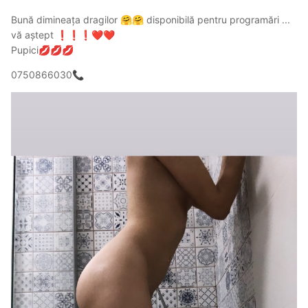
povestim cu drag
Bună dimineața dragilor
disponibilă pentru programări ...
🤗
🤗
vă aștept
❗
❗
❗
❤️
❤️
Pupici
💋
💋
💋
0750866030
📞