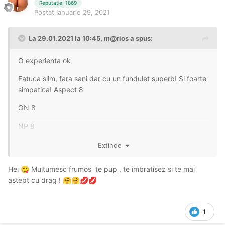
Reputație: 1869
Postat
Ianuarie 29, 2021
La 29.01.2021 la 10:45,
m@rios
a spus:
O experienta ok
Fatuca slim, fara sani dar cu un fundulet superb! Si foarte
simpatica! Aspect 8
ON 8
NP 8
Locatie 10, lux
Extinde
Pt mine a fost un fastfuck, ceea ce a bucurat_o si pe ea (
Hei
Multumesc frumos te pup , te imbratisez si te mai
😋
clientii cat mai multi ca mine
)
😁
aștept cu drag !
🤗
🤗
💋
💋
Se merita o vizita!
1