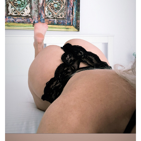
nu am mai apucat. Nu este problemă, am să mai revin.
Mi-a plăcut mult de ea, este (după gusturile mele) o fată
foarte frumoasă! Aștept să se mai încălzească afară și
eventual să văd cum mă pot organiza să o vizitez ceva
mai repejor... ca și oră în noapte mă refer. Iarna este și frig
afară și se întunecă și devreme.