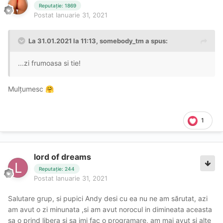
Reputație: 1869
Postat
Ianuarie 31, 2021
La 31.01.2021 la 11:13,
somebody_tm
a spus:
...zi frumoasa si tie!
Mulțumesc
🤗
1
lord of dreams
Reputație: 244
Postat
Ianuarie 31, 2021
Salutare grup, si pupici Andy desi cu ea nu ne am sărutat, azi
am avut o zi minunata ,si am avut norocul in dimineata aceasta
sa o prind libera si sa imi fac o programare, am mai avut si alte