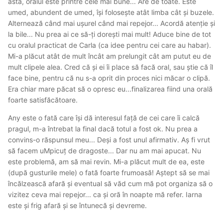
ăsta, oralul este printre cele mai bune... Are de toate. Este
umed, abundent de umed, își folosește atât limba cât și buzele.
Alternează când mai ușurel când mai repejor... Acordă atenție și
la bile... Nu prea ai ce să-ți dorești mai mult! Aduce bine de tot
cu oralul practicat de Carla (ca idee pentru cei care au habar).
Mi-a plăcut atât de mult încât am prelungit cât am putut eu de
mult clipele alea. Cred că și ei îi place să facă oral, sau știe că îl
face bine, pentru că nu s-a oprit din proces nici măcar o clipă.
Era chiar mare păcat să o opresc eu...finalizarea fiind una orală
foarte satisfăcătoare.
Any este o fată care își dă interesul față de cei care îi calcă
pragul, m-a întrebat la final dacă totul a fost ok. Nu prea a
convins-o răspunsul meu... Deși a fost unul afirmativ. Aș fi vrut
să facem uMpicuț de dragoste... Dar nu am mai apucat. Nu
este problemă, am să mai revin. Mi-a plăcut mult de ea, este
(după gusturile mele) o fată foarte frumoasă! Aștept să se mai
încălzească afară și eventual să văd cum mă pot organiza să o
vizitez ceva mai repejor... ca și oră în noapte mă refer. Iarna
este și frig afară și se întunecă și devreme.