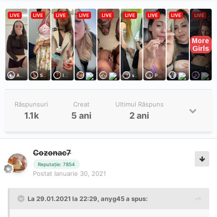
Răspunsuri
Creat
Ultimul Răspuns
1.1k
5 ani
2 ani
Cozonac7
Reputație: 7854
Postat
Ianuarie 30, 2021
La 29.01.2021 la 22:29,
anyg45
a spus: