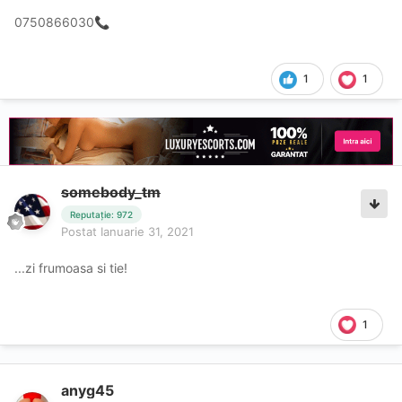
0750866030
📞
1
1
somebody_tm
Reputație: 972
Postat
Ianuarie 31, 2021
...zi frumoasa si tie!
1
anyg45