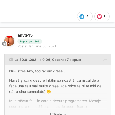
4
1
anyg45
Reputație: 1869
Postat
Ianuarie 30, 2021
La 30.01.2021 la 0:06,
Cozonac7
a spus:
Nu-i stres Any, toți facem greșeli.
Hai să și scriu despre întâlnirea noastră, cu riscul de a
face una sau mai multe greșeli (de orice fel și te miri de
către cine semnalate)
🤭
Mi-a plăcut felul în care a decurs programarea. Mesaje
scurte și la obiect! Ne-am pus de acord foarte
repede...cu tot și toate. Cel puțin puțin aparent. Dar
Extinde