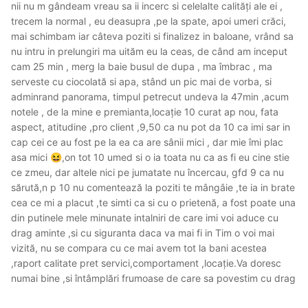
nii nu m gândeam vreau sa ii incerc si celelalte calități ale ei ,
trecem la normal , eu deasupra ,pe la spate, apoi umeri crăci,
mai schimbam iar câteva poziti si finalizez in baloane, vrând sa
nu intru in prelungiri ma uităm eu la ceas, de când am inceput
cam 25 min , merg la baie busul de dupa , ma îmbrac , ma
serveste cu ciocolată si apa, stând un pic mai de vorba, si
adminrand panorama, timpul petrecut undeva la 47min ,acum
notele , de la mine e premianta,locație 10 curat ap nou, fata
aspect, atitudine ,pro client ,9,50 ca nu pot da 10 ca imi sar in
cap cei ce au fost pe la ea ca are sânii mici , dar mie îmi plac
asa mici
,on tot 10 umed si o ia toata nu ca as fi eu cine stie
😆
ce zmeu, dar altele nici pe jumatate nu încercau, gfd 9 ca nu
sărută,n p 10 nu comentează la poziti te mângâie ,te ia in brate
cea ce mi a placut ,te simti ca si cu o prietenă, a fost poate una
din putinele mele minunate intalniri de care imi voi aduce cu
drag aminte ,si cu siguranta daca va mai fi in Tim o voi mai
vizită, nu se compara cu ce mai avem tot la bani acestea
,raport calitate pret servici,comportament ,locație.Va doresc
numai bine ,si întâmplări frumoase de care sa povestim cu drag