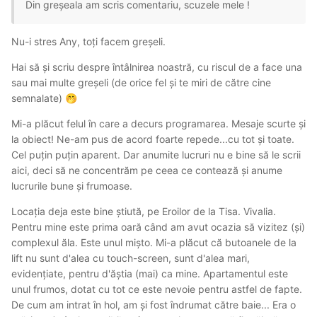
Din greșeala am scris comentariu, scuzele mele !
Nu-i stres Any, toți facem greșeli.
Hai să și scriu despre întâlnirea noastră, cu riscul de a face una
sau mai multe greșeli (de orice fel și te miri de către cine
semnalate)
🤭
Mi-a plăcut felul în care a decurs programarea. Mesaje scurte și
la obiect! Ne-am pus de acord foarte repede...cu tot și toate.
Cel puțin puțin aparent. Dar anumite lucruri nu e bine să le scrii
aici, deci să ne concentrăm pe ceea ce contează și anume
lucrurile bune și frumoase.
Locația deja este bine știută, pe Eroilor de la Tisa. Vivalia.
Pentru mine este prima oară când am avut ocazia să vizitez (și)
complexul ăla. Este unul mișto. Mi-a plăcut că butoanele de la
lift nu sunt d'alea cu touch-screen, sunt d'alea mari,
evidențiate, pentru d'ăștia (mai) ca mine. Apartamentul este
unul frumos, dotat cu tot ce este nevoie pentru astfel de fapte.
De cum am intrat în hol, am și fost îndrumat către baie... Era o