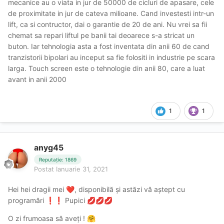
mecanice au o viata in jur de 50000 de cicluri de apasare, cele
de proximitate in jur de cateva milioane. Cand investesti intr-un
lift, ca si contructor, dai o garantie de 20 de ani. Nu vrei sa fii
chemat sa repari liftul pe banii tai deoarece s-a stricat un
buton. Iar tehnologia asta a fost inventata din anii 60 de cand
tranzistorii bipolari au inceput sa fie folositi in industrie pe scara
larga. Touch screen este o tehnologie din anii 80, care a luat
avant in anii 2000
1
1
anyg45
Reputație: 1869
Postat
Ianuarie 31, 2021
Hei hei dragii mei
, disponibilă și astăzi vă aștept cu
❤️
programări
️ Pupici
❗
❗
💋
💋
💋
O zi frumoasa să aveți !
🤗