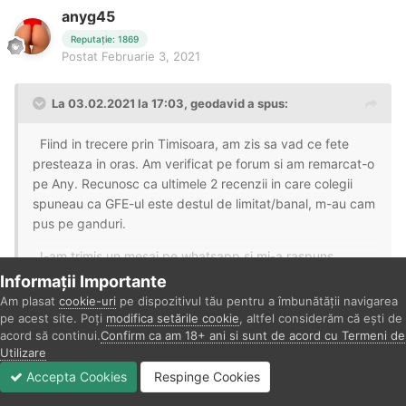
anyg45
Reputație: 1869
Postat
Februarie 3, 2021
La 03.02.2021 la 17:03,
geodavid
a spus:
Fiind in trecere prin Timisoara, am zis sa vad ce fete
presteaza in oras. Am verificat pe forum si am remarcat-o
pe Any. Recunosc ca ultimele 2 recenzii in care colegii
spuneau ca GFE-ul este destul de limitat/banal, m-au cam
pus pe ganduri.
I-am trimis un mesaj pe whatsapp si mi-a raspuns
imediat. Programare de la 12.45 in locatia binecunoscuta.
Informații Importante
Loc de parcare am gasit la Rompetrol.Un bloc modern,
Extinde
Am plasat
cookie-uri
pe dispozitivul tău pentru a îmbunătății navigarea
curat iar privelistea din apartamentul ei este foarte faina.
pe acest site. Poți
modifica setările cookie
, altfel considerăm că ești de
acord să continui.
Confirm ca am 18+ ani si sunt de acord cu Termeni de
Merci mult
te pup și te îmbrățișez !
❤️
Any, este o tanara draguta , foarte comunicativa daca
Utilizare
Aștept cu drag din nou vizita ta !
😋
gasesti subiecte comune. Mie mi s-a parut ca este foarte
Accepta Cookies
Respinge Cookies
dezghetata, incercand sa afle cam ce asteptari au
Forumuri
Necitit
Autentificare
Înregistrare
Mai Mult
O seara frumoasă să ai !
😘