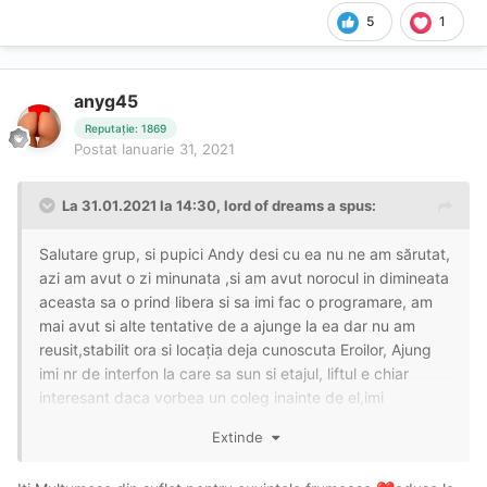
5
1
anyg45
Reputație: 1869
Postat
Ianuarie 31, 2021
La 31.01.2021 la 14:30,
lord of dreams
a spus:
Salutare grup, si pupici Andy desi cu ea nu ne am sărutat,
azi am avut o zi minunata ,si am avut norocul in dimineata
aceasta sa o prind libera si sa imi fac o programare, am
mai avut si alte tentative de a ajunge la ea dar nu am
reusit,stabilit ora si locația deja cunoscuta Eroilor, Ajung
imi nr de interfon la care sa sun si etajul, liftul e chiar
interesant daca vorbea un coleg inainte de el,imi
deschide usa o fata tânără blonda îmbrăcată in capod
Extinde
negru si cu o lenjerie sexi neagra,Confirm ca pozele sant
ale ei, vb un pic pe urma ii inmanez 150 ron sa nu fiu