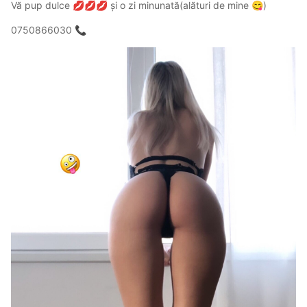
Vă pup dulce
și o zi minunată(alături de mine
)
💋
💋
💋
😋
0750866030
📞