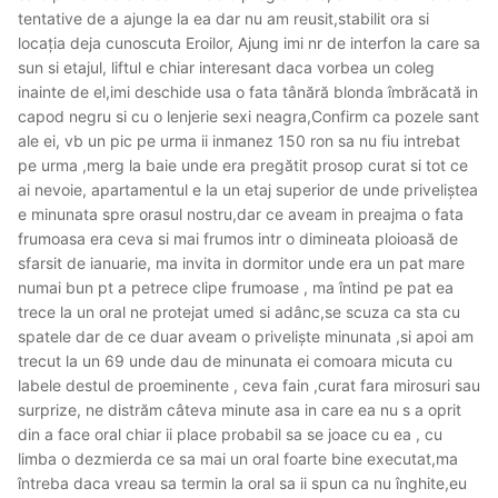
tentative de a ajunge la ea dar nu am reusit,stabilit ora si
locația deja cunoscuta Eroilor, Ajung imi nr de interfon la care sa
sun si etajul, liftul e chiar interesant daca vorbea un coleg
inainte de el,imi deschide usa o fata tânără blonda îmbrăcată in
capod negru si cu o lenjerie sexi neagra,Confirm ca pozele sant
ale ei, vb un pic pe urma ii inmanez 150 ron sa nu fiu intrebat
pe urma ,merg la baie unde era pregătit prosop curat si tot ce
ai nevoie, apartamentul e la un etaj superior de unde priveliștea
e minunata spre orasul nostru,dar ce aveam in preajma o fata
frumoasa era ceva si mai frumos intr o dimineata ploioasă de
sfarsit de ianuarie, ma invita in dormitor unde era un pat mare
numai bun pt a petrece clipe frumoase , ma întind pe pat ea
trece la un oral ne protejat umed si adânc,se scuza ca sta cu
spatele dar de ce duar aveam o priveliște minunata ,si apoi am
trecut la un 69 unde dau de minunata ei comoara micuta cu
labele destul de proeminente , ceva fain ,curat fara mirosuri sau
surprize, ne distrăm câteva minute asa in care ea nu s a oprit
din a face oral chiar ii place probabil sa se joace cu ea , cu
limba o dezmierda ce sa mai un oral foarte bine executat,ma
întreba daca vreau sa termin la oral sa ii spun ca nu înghite,eu