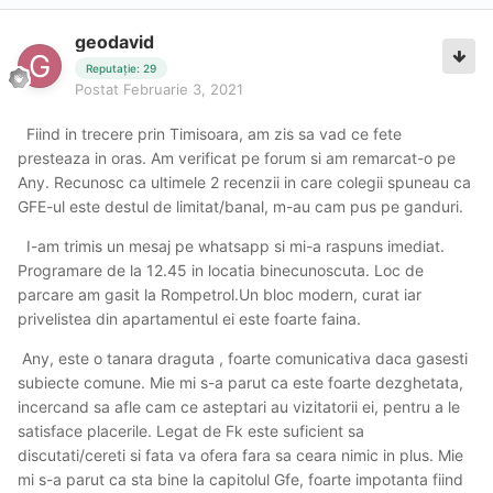
geodavid
Reputație: 29
Postat
Februarie 3, 2021
Fiind in trecere prin Timisoara, am zis sa vad ce fete
presteaza in oras. Am verificat pe forum si am remarcat-o pe
Any. Recunosc ca ultimele 2 recenzii in care colegii spuneau ca
GFE-ul este destul de limitat/banal, m-au cam pus pe ganduri.
I-am trimis un mesaj pe whatsapp si mi-a raspuns imediat.
Programare de la 12.45 in locatia binecunoscuta. Loc de
parcare am gasit la Rompetrol.Un bloc modern, curat iar
privelistea din apartamentul ei este foarte faina.
Any, este o tanara draguta , foarte comunicativa daca gasesti
subiecte comune. Mie mi s-a parut ca este foarte dezghetata,
incercand sa afle cam ce asteptari au vizitatorii ei, pentru a le
satisface placerile. Legat de Fk este suficient sa
discutati/cereti si fata va ofera fara sa ceara nimic in plus. Mie
mi s-a parut ca sta bine la capitolul Gfe, foarte impotanta fiind