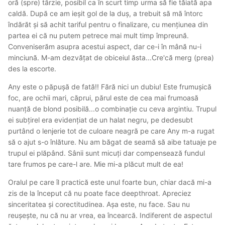
oră (spre) târzie, posibil ca în scurt timp urma să fie tăiată apa
caldă. După ce am ieșit gol de la duș, a trebuit să mă întorc
îndărăt și să achit tariful pentru o finalizare, cu mențiunea din
partea ei că nu putem petrece mai mult timp împreună.
Conveniserăm asupra acestui aspect, dar ce-i în mână nu-i
minciună. M-am dezvățat de obiceiul ăsta...Cre'că merg (prea)
des la escorte.
Any este o păpușă de fată!! Fără nici un dubiu! Este frumușică
foc, are ochii mari, căprui, părul este de cea mai frumoasă
nuanță de blond posibilă...o combinație cu ceva argintiu. Trupul
ei subțirel era evidențiat de un halat negru, pe dedesubt
purtând o lenjerie tot de culoare neagră pe care Any m-a rugat
să o ajut s-o înlăture. Nu am băgat de seamă să aibe tatuaje pe
trupul ei plăpând. Sânii sunt micuți dar compensează fundul
tare frumos pe care-l are. Mie mi-a plăcut mult de ea!
Oralul pe care îl practică este unul foarte bun, chiar dacă mi-a
zis de la început că nu poate face deepthroat. Apreciez
sinceritatea și corectitudinea. Așa este, nu face. Sau nu
reușește, nu că nu ar vrea, ea încearcă. Indiferent de aspectul