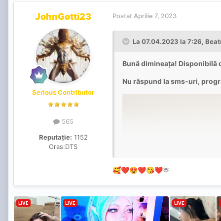
JohnGotti23
Postat
Aprilie 7, 2023
La 07.04.2023 la 7:26,
Beat
Bună dimineața! Disponibilă
Nu răspund la sms-uri, prog
Serious Contributor
565
Reputație:
1152
Oras:
DTS
🫶
🥰
❤️
😍
❤️
😘
❤️