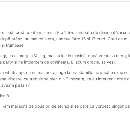
 o lună, cred, poate mai mult. Era într-o sâmbăta de dimineață, ii scr
 după prânz, nu mai rețin ora, undeva între 15 și 17 cred. Cred ca mi-
e și frumoase.
legi, ca ei merg la Valiug, mai au loc în mașină, dacă vreau sa merg, î
a party și ne întoarcem de dimineață. Ei acum drăcie, sa vezi.
r pe whatsapp, ca nu mai pot ajunge la ora stabilita, și dacă e ok și nu
viitoare, ca trebuie sa plec din Timișoara, ca au intervenit niște ch
 aveam pe la 17.
oblemă.
 i-am mai scris de două ori de atunci și se pare ca vorbesc singur pe