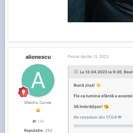
alionescu
Postat
Aprilie 13, 2023
La 13.04.2023 la 9:26,
Beat
Bună ziua!
☀️
Fie ca lumina sfântă a acestei
Maistru Curvar
Vă îmbrățișez!
😘
Ne revedem din 17.04 🫶
134
Reputație:
252