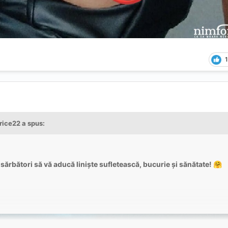
1
rice22
a spus:
 sărbători să vă aducă liniște sufletească, bucurie și sănătate!
🤗