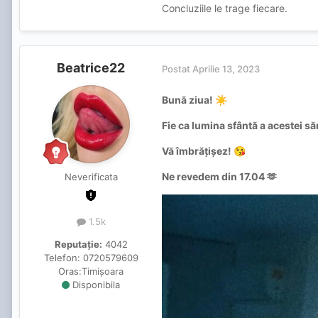
Concluziile le trage fiecare.
Beatrice22
Postat
Aprilie 13, 2023
Bună ziua!
☀️
Fie ca lumina sfântă a acestei să
Vă îmbrățișez!
😘
Ne revedem din 17.04 🫶
Neverificata
1.5k
Reputație:
4042
Telefon:
0720579609
Oras:
Timișoara
Disponibila