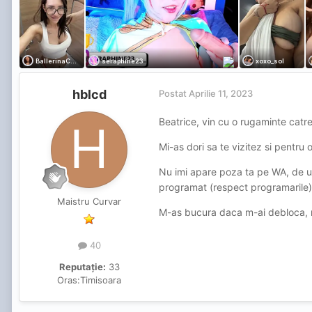
hblcd
Postat
Aprilie 11, 2023
Beatrice, vin cu o rugaminte catre
Mi-as dori sa te vizitez si pentr
Nu imi apare poza ta pe WA, de un
programat (respect programarile
Maistru Curvar
M-as bucura daca m-ai debloca, n
40
Reputație:
33
Oras:
Timisoara