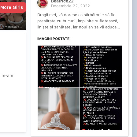
Beatrice22
Decembrie 22, 2022
Dragii mei, vă doresc ca sărbătorile să fie
presărate cu bucurii, împlinire sufletească,
liniște și sănătate, iar noul an să vă aducă...
IMAGINI POSTATE
nu m-am