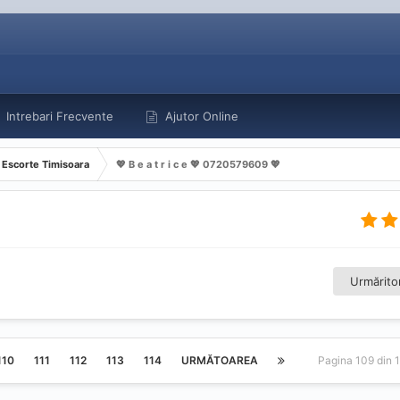
Intrebari Frecvente
Ajutor Online
Escorte Timisoara
💖 B e a t r i c e 💖 0720579609 💖
Urmăritor
110
111
112
113
114
URMĂTOAREA
Pagina 109 din