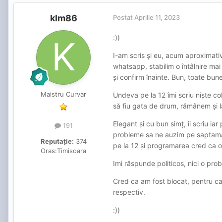
klm86
Postat
Aprilie 11, 2023
:))
I-am scris și eu, acum aproximativ
whatsapp, stabilim o întâlnire mai
și confirm înainte. Bun, toate bun
Maistru Curvar
Undeva pe la 12 îmi scriu niște co
să fiu gata de drum, rămânem și l
Elegant și cu bun simț, ii scriu ia
191
probleme sa ne auzim pe saptamana 
Reputație:
374
pe la 12 și programarea cred ca o
Oras:
Timisoara
Imi răspunde politicos, nici o pr
Cred ca am fost blocat, pentru ca
respectiv.
:))