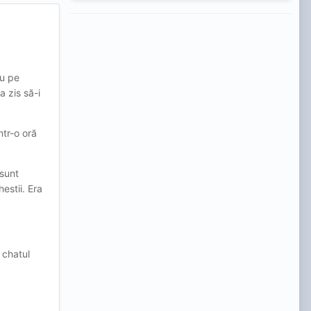
iu pe
a zis să-i
ntr-o oră
 sunt
estii. Era
 chatul