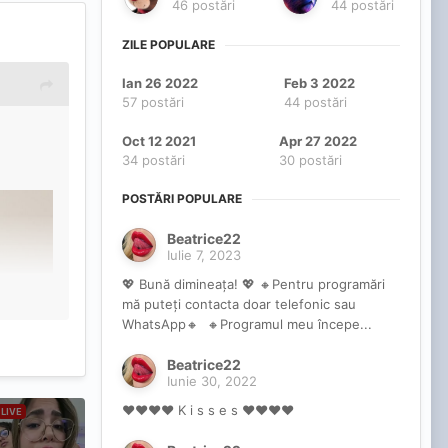
46 postări
44 postări
ZILE POPULARE
Ian 26 2022
Feb 3 2022
57 postări
44 postări
Oct 12 2021
Apr 27 2022
34 postări
30 postări
POSTĂRI POPULARE
Beatrice22
Iulie 7, 2023
💖 Bună dimineața! 💖 🔸Pentru programări
mă puteți contacta doar telefonic sau
WhatsApp🔸 🔸Programul meu începe...
Beatrice22
Iunie 30, 2022
❤️❤️❤️❤️ K i s s e s ❤️❤️❤️❤️