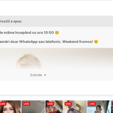
rice22
a spus:
 de mâine începând cu ora 10:00
☺️
ramări doar WhatsApp sau telefonic. Weekend frumos!
☺️
Extinde