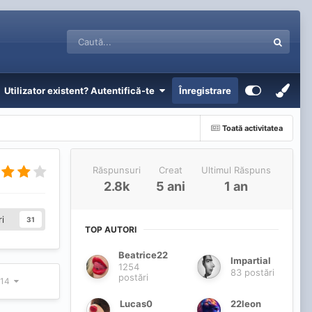
Utilizator existent? Autentifică-te
Înregistrare
Toată activitatea
Răspunsuri
Creat
Ultimul Răspuns
2.8k
5 ani
1 an
i
31
TOP AUTORI
Beatrice22
Impartial
1254
83 postări
postări
 114
Lucas0
22leon