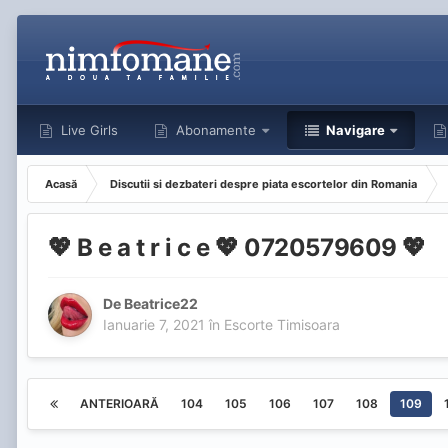
Live Girls
Abonamente
Navigare
Acasă
Discutii si dezbateri despre piata escortelor din Romania
💖 B e a t r i c e 💖 0720579609 💖
De
Beatrice22
Ianuarie 7, 2021
în
Escorte Timisoara
ANTERIOARĂ
104
105
106
107
108
109