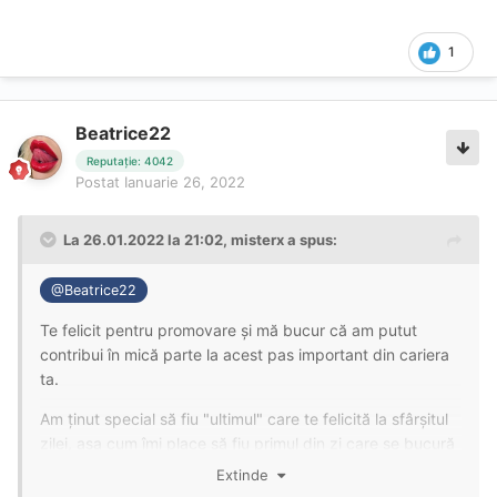
1
Beatrice22
Reputație: 4042
Postat
Ianuarie 26, 2022
La 26.01.2022 la 21:02,
misterx
a spus:
@Beatrice22
Te felicit pentru promovare și mă bucur că am putut
contribui în mică parte la acest pas important din cariera
ta.
Am ținut special să fiu "ultimul" care te felicită la sfârșitul
zilei, așa cum îmi place să fiu primul din zi care se bucură
de clipele minunate alături de tine.
Extinde