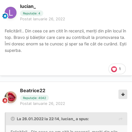
lucian_
Reputație: 4
Postat
Ianuarie 26, 2022
Felicitări!.. Din ceea ce am citit în recenzii, meriți din plin locul în
top. Bravo și băieților care care au contribuit la promovarea ta.
Îmi doresc enorm sa te cunosc și sper sa fie cât de curând. Ești
superba.
1
Beatrice22
Reputație: 4042
Postat
Ianuarie 26, 2022
La 26.01.2022 la 22:14,
lucian_
a spus:
Felicitări!.. Din ceea ce am citit în recenzii, meriți din plin