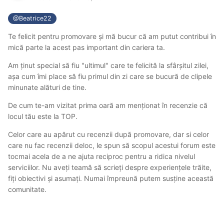
@Beatrice22
Te felicit pentru promovare și mă bucur că am putut contribui în
mică parte la acest pas important din cariera ta.
Am ținut special să fiu "ultimul" care te felicită la sfârșitul zilei,
așa cum îmi place să fiu primul din zi care se bucură de clipele
minunate alături de tine.
De cum te-am vizitat prima oară am menționat în recenzie că
locul tău este la TOP.
Celor care au apărut cu recenzii după promovare, dar si celor
care nu fac recenzii deloc, le spun să scopul acestui forum este
tocmai acela de a ne ajuta reciproc pentru a ridica nivelul
serviciilor. Nu aveți teamă să scrieți despre experiențele trăite,
fiți obiectivi și asumați. Numai împreună putem susține această
comunitate.