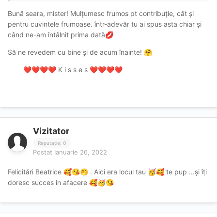
De cum te-am vizitat prima oară am menționat în recenzie
Bună seara, mister! Mulțumesc frumos pt contribuție, cât și
că locul tău este la TOP.
pentru cuvintele frumoase. într-adevăr tu ai spus asta chiar și
Celor care au apărut cu recenzii după promovare, dar si
când ne-am întâlnit prima dată
💋
celor care nu fac recenzii deloc, le spun să scopul acestui
Să ne revedem cu bine și de acum înainte!
🤗
forum este tocmai acela de a ne ajuta reciproc pentru a
ridica nivelul serviciilor. Nu aveți teamă să scrieți despre
K i s s e s
❤️
❤️
❤️
❤️
❤️
❤️
❤️
❤️
experiențele trăite, fiți obiectivi și asumați. Numai
împreună putem susține această comunitate.
Vizitator
Reputație: 0
Postat
Ianuarie 26, 2022
Felicitări Beatrice
. Aici era locul tau
te pup ...și îți
🥰
😘
🤭
🥳
🥰
doresc succes in afacere
🥰
🥳
😘