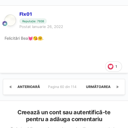
Flx01
Reputație: 7938
Postat
Ianuarie 26, 2022
Felicitări Bea
.
💓
😘
🤗
1
ANTERIOARĂ
Pagina 60 din 114
URMĂTOAREA
Creează un cont sau autentifică-te
pentru a adăuga comentariu