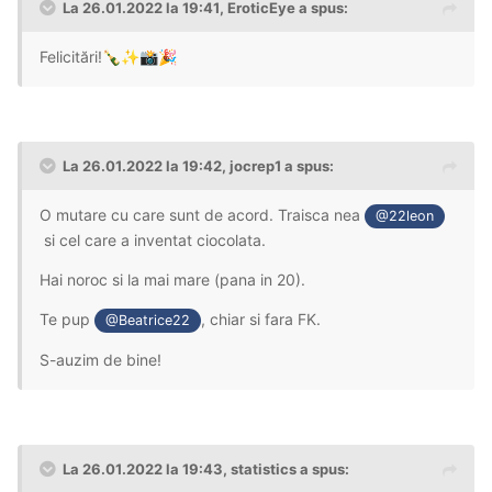
La 26.01.2022 la 19:41,
EroticEye
a spus:
Felicitări!
🍾
✨
📸
🎉
La 26.01.2022 la 19:42,
jocrep1
a spus:
O mutare cu care sunt de acord. Traisca nea
@22leon
si cel care a inventat ciocolata.
Hai noroc si la mai mare (pana in 20).
Te pup
, chiar si fara FK.
@Beatrice22
S-auzim de bine!
La 26.01.2022 la 19:43,
statistics
a spus: