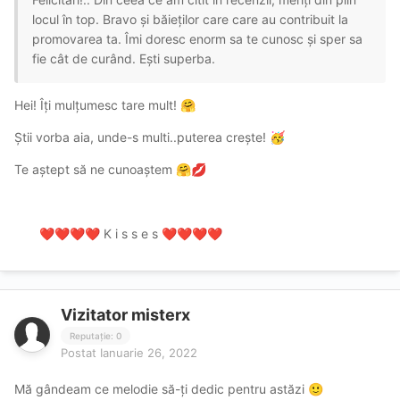
locul în top. Bravo și băieților care care au contribuit la
promovarea ta. Îmi doresc enorm sa te cunosc și sper sa
fie cât de curând. Ești superba.
Hei! Îți mulțumesc tare mult!
🤗
Știi vorba aia, unde-s multi..puterea crește!
🥳
Te aștept să ne cunoaștem
🤗
💋
K i s s e s
❤️
❤️
❤️
❤️
❤️
❤️
❤️
❤️
Vizitator misterx
Reputație: 0
Postat
Ianuarie 26, 2022
Mă gândeam ce melodie să-ți dedic pentru astăzi
🙂