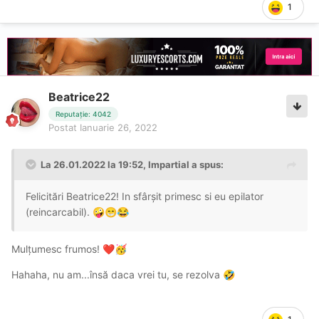
1
Beatrice22
Reputație: 4042
Postat
Ianuarie 26, 2022
La 26.01.2022 la 19:52,
Impartial
a spus:
Felicitări Beatrice22! In sfârșit primesc si eu epilator
(reincarcabil).
🤪
😁
😂
Mulțumesc frumos!
❤️
🥳
Hahaha, nu am...însă daca vrei tu, se rezolva
🤣