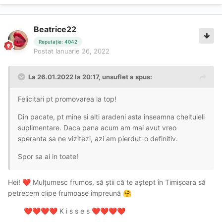
Beatrice22
Reputație: 4042
Postat
Ianuarie 26, 2022
La 26.01.2022 la 20:17,
unsuflet
a spus:
Felicitari pt promovarea la top!
Din pacate, pt mine si alti aradeni asta inseamna cheltuieli
suplimentare. Daca pana acum am mai avut vreo
speranta sa ne vizitezi, azi am pierdut-o definitiv.
Spor sa ai in toate!
Hei!
Mulțumesc frumos, să știi că te aștept în Timișoara să
❤️
petrecem clipe frumoase împreună
🤗
K i s s e s
❤️
❤️
❤️
❤️
❤️
❤️
❤️
❤️