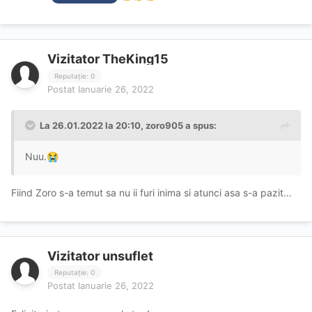
Vizitator TheKing15
Reputație: 0
Postat
Ianuarie 26, 2022
La 26.01.2022 la 20:10,
zoro905
a spus:
Nuu.
😭
Fiind Zoro s-a temut sa nu ii furi inima si atunci asa s-a pazit…
Vizitator unsuflet
Reputație: 0
Postat
Ianuarie 26, 2022