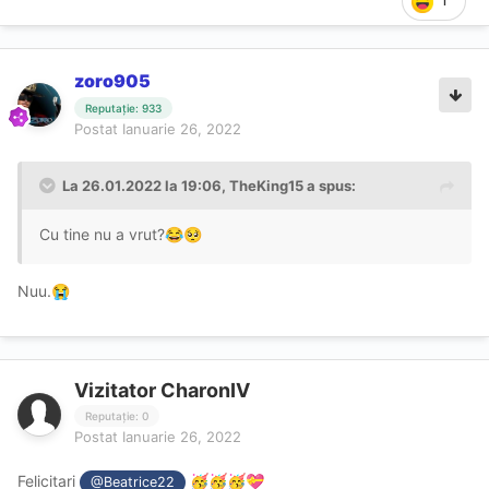
1
zoro905
Reputație: 933
Postat
Ianuarie 26, 2022
La 26.01.2022 la 19:06,
TheKing15
a spus:
Cu tine nu a vrut?
😂
🥺
Nuu.
😭
Vizitator CharonIV
Reputație: 0
Postat
Ianuarie 26, 2022
Felicitari
🥳
🥳
🥳
💝
@Beatrice22