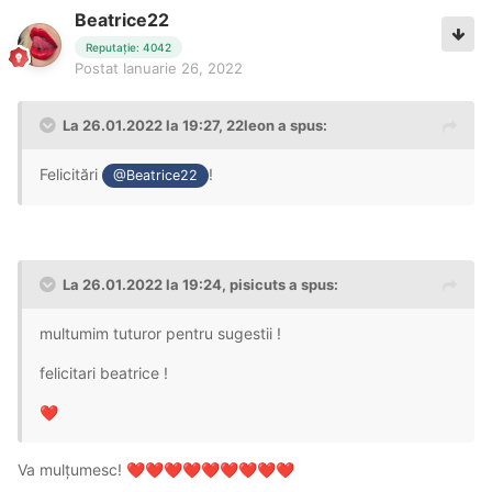
Beatrice22
Reputație: 4042
Postat
Ianuarie 26, 2022
La 26.01.2022 la 19:27,
22leon
a spus:
Felicitări
!
@Beatrice22
La 26.01.2022 la 19:24,
pisicuts
a spus:
multumim tuturor pentru sugestii !
felicitari beatrice !
❤️
Va mulțumesc!
❤️
❤️
❤️
❤️
❤️
❤️
❤️
❤️
❤️