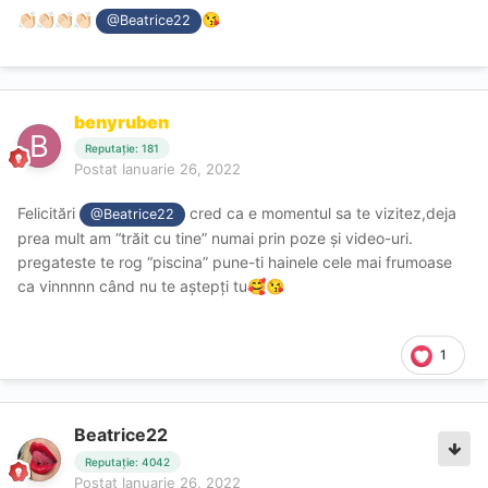
👏🏻
👏🏻
👏🏻
👏🏻
😘
@Beatrice22
benyruben
Reputație: 181
Postat
Ianuarie 26, 2022
Felicitări
cred ca e momentul sa te vizitez,deja
@Beatrice22
prea mult am “trăit cu tine” numai prin poze și video-uri.
pregateste te rog “piscina” pune-ti hainele cele mai frumoase
ca vinnnnn când nu te aștepți tu
🥰
😘
1
Beatrice22
Reputație: 4042
Postat
Ianuarie 26, 2022