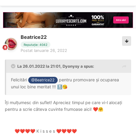
Beatrice22
Reputație: 4042
Postat
Ianuarie 26, 2022
La 26.01.2022 la 21:01,
Dyonysy
a spus:
Felicitări
pentru promovare și ocuparea
@Beatrice22
unui loc bine meritat !!!
🔝
😘
Îți mulțumesc din suflet! Apreciez timpul pe care vi-l alocați
pentru a scrie câteva cuvinte frumoase aici!
❤️
🤗
K i s s e s
❤️
❤️
❤️
❤️
❤️
❤️
❤️
❤️