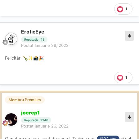
1
EroticEye
Reputație: 43
Postat
Ianuarie 26, 2022
Felicitări!
🍾
✨
📸
🎉
1
Membru Premium
jocrep1
Reputație: 2340
Postat
Ianuarie 26, 2022
O mutare cu care sunt de acord. Traisca nea
si cel
@22leon