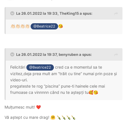
La 26.01.2022 la 19:33,
TheKing15
a spus:
👏🏻
👏🏻
👏🏻
👏🏻
😘
@Beatrice22
La 26.01.2022 la 19:37,
benyruben
a spus:
Felicitări
cred ca e momentul sa te
@Beatrice22
vizitez,deja prea mult am “trăit cu tine” numai prin poze și
video-uri.
pregateste te rog “piscina” pune-ti hainele cele mai
frumoase ca vinnnnn când nu te aștepți tu
🥰
😘
Mulțumesc mult!
❤️
Vă aștept cu mare drag!
🤗
🍾
🍾
🍾
🍾