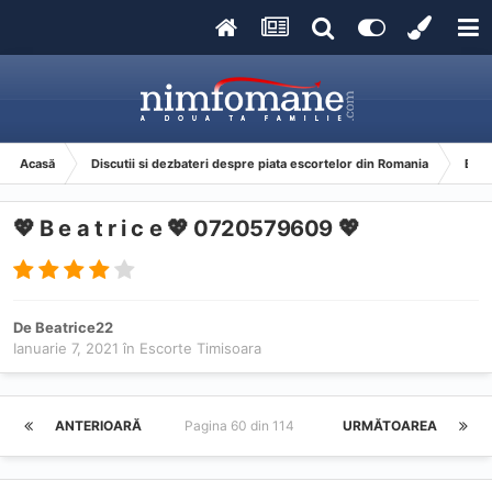
Acasă
Discutii si dezbateri despre piata escortelor din Romania
Esco
💖 B e a t r i c e 💖 0720579609 💖
De
Beatrice22
Ianuarie 7, 2021
în
Escorte Timisoara
ANTERIOARĂ
Pagina 60 din 114
URMĂTOAREA