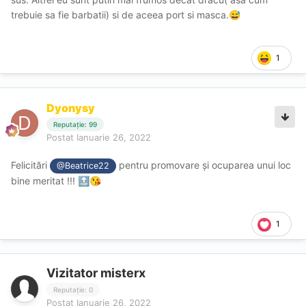
trebuie sa fie barbatii) si de aceea port si masca.
😅
1
Dyonysy
Reputație: 99
Postat
Ianuarie 26, 2022
Felicitări
pentru promovare și ocuparea unui loc
@Beatrice22
bine meritat !!!
🔝
😘
1
Vizitator misterx
Reputație: 0
Postat
Ianuarie 26, 2022