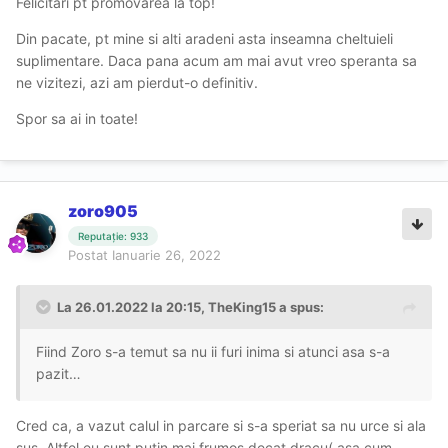
Felicitari pt promovarea la top!
Din pacate, pt mine si alti aradeni asta inseamna cheltuieli
suplimentare. Daca pana acum am mai avut vreo speranta sa
ne vizitezi, azi am pierdut-o definitiv.
Spor sa ai in toate!
zoro905
Reputație: 933
Postat
Ianuarie 26, 2022
La 26.01.2022 la 20:15,
TheKing15
a spus:
Fiind Zoro s-a temut sa nu ii furi inima si atunci asa s-a
pazit…
Cred ca, a vazut calul in parcare si s-a speriat sa nu urce si ala
sus. Altfel eu sunt putin mai frumos decat dracu( asa cum