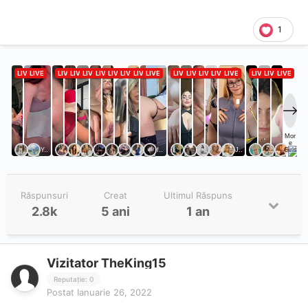
1
Răspunsuri
Creat
Ultimul Răspuns
2.8k
5 ani
1 an
Vizitator TheKing15
Reputație: 0
Postat
Ianuarie 26, 2022