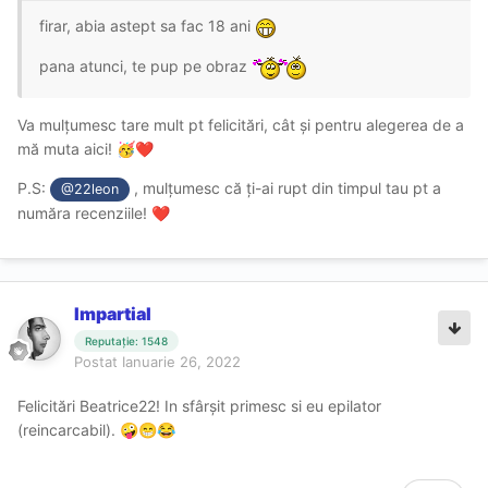
firar, abia astept sa fac 18 ani
pana atunci, te pup pe obraz
Va mulțumesc tare mult pt felicitări, cât și pentru alegerea de a
mă muta aici!
🥳
❤️
P.S:
, mulțumesc că ți-ai rupt din timpul tau pt a
@22leon
număra recenziile!
❤️
Impartial
Reputație: 1548
Postat
Ianuarie 26, 2022
Felicitări Beatrice22! In sfârșit primesc si eu epilator
(reincarcabil).
🤪
😁
😂