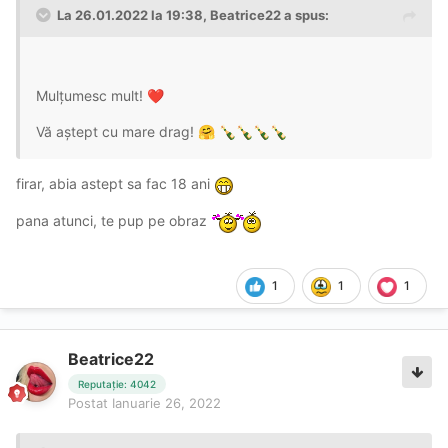
La 26.01.2022 la 19:38,
Beatrice22
a spus:
Mulțumesc mult!
❤️
Vă aștept cu mare drag!
🤗
🍾
🍾
🍾
🍾
firar, abia astept sa fac 18 ani
pana atunci, te pup pe obraz
1
1
1
Beatrice22
Reputație: 4042
Postat
Ianuarie 26, 2022